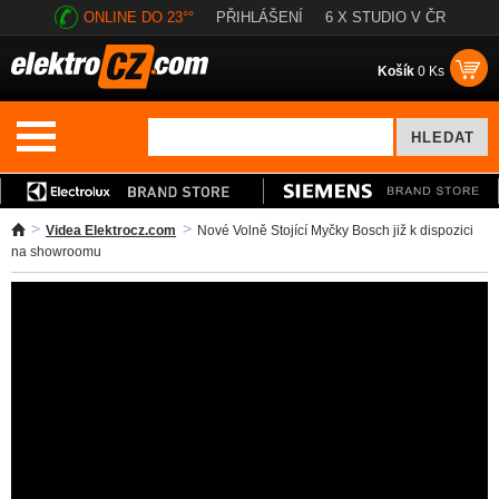
ONLINE DO 23°°
PŘIHLÁŠENÍ
6 X STUDIO V ČR
Košík
0 Ks
Videa Elektrocz.com
Nové Volně Stojící Myčky Bosch již k dispozici
na showroomu