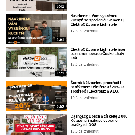
6:41
Navrhneme Vám vysněnou
kuchyň se spotřebiči Siemens |
ElektroCZ.com a Lightstyle
12.8 tis. zhlédnutí
1:01
ElectroCZ.com a Lightstyle jsou
partnerem pořadu České chaty
snů
17.3 tis. zhlédnutí
1:21
Šetrné k životnímu prostředí i
peněžence: Ušetřete až 20% se
spotřebiči Electrolux a AEG.
10.3 tis. zhlédnutí
0:52
Cashback Bosch a získejte 2 000
Kč zpět při nákupu vybrané
pračky s i-DOS
18.5 tis. zhlédnutí