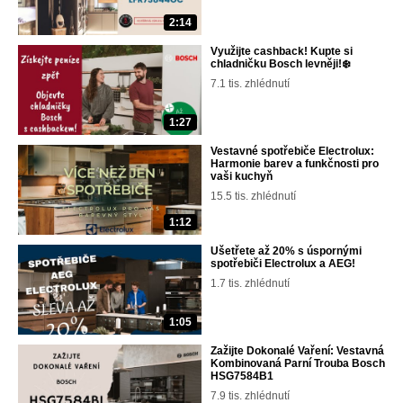
2:14
Využijte cashback! Kupte si
chladničku Bosch levněji!❄️
7.1 tis. zhlédnutí
1:27
Vestavné spotřebiče Electrolux:
Harmonie barev a funkčnosti pro
vaši kuchyň
15.5 tis. zhlédnutí
1:12
Ušetřete až 20% s úspornými
spotřebiči Electrolux a AEG!
1.7 tis. zhlédnutí
1:05
Zažijte Dokonalé Vaření: Vestavná
Kombinovaná Parní Trouba Bosch
HSG7584B1
7.9 tis. zhlédnutí