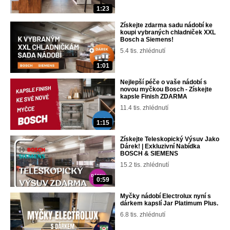
1:23
Získejte zdarma sadu nádobí ke
koupi vybraných chladniček XXL
Bosch a Siemens!
5.4 tis. zhlédnutí
1:01
Nejlepší péče o vaše nádobí s
novou myčkou Bosch - Získejte
kapsle Finish ZDARMA
11.4 tis. zhlédnutí
1:15
Získejte Teleskopický Výsuv Jako
Dárek! | Exkluzivní Nabídka
BOSCH & SIEMENS
15.2 tis. zhlédnutí
0:59
Myčky nádobí Electrolux nyní s
dárkem kapslí Jar Platimum Plus.
6.8 tis. zhlédnutí