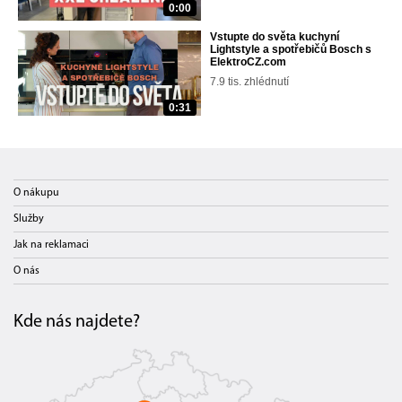
0:00
Vstupte do světa kuchyní
Lightstyle a spotřebičů Bosch s
ElektroCZ.com
7.9 tis. zhlédnutí
0:31
O nákupu
Služby
Jak na reklamaci
O nás
Kde nás najdete?