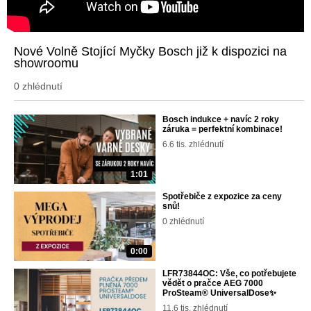
Nové Volně Stojící Myčky Bosch již k dispozici na
showroomu
0 zhlédnutí
Bosch indukce + navíc 2 roky
záruka = perfektní kombinace!
6.6 tis. zhlédnutí
1:01
Spotřebiče z expozice za ceny
snů!
0 zhlédnutí
0:00
LFR73844OC: Vše, co potřebujete
vědět o pračce AEG 7000
ProSteam® UniversalDose✨
11.6 tis. zhlédnutí