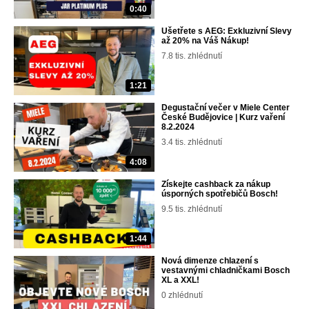
0:40
Ušetřete s AEG: Exkluzivní Slevy
až 20% na Váš Nákup!
7.8 tis. zhlédnutí
1:21
Degustační večer v Miele Center
České Budějovice | Kurz vaření
8.2.2024
3.4 tis. zhlédnutí
4:08
Získejte cashback za nákup
úsporných spotřebičů Bosch!
9.5 tis. zhlédnutí
1:44
Nová dimenze chlazení s
vestavnými chladničkami Bosch
XL a XXL!
0 zhlédnutí