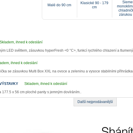
Sieme
Klasické 90 - 179
Malé do 90 cm
monoklim
cm
chladnič
zárukou 
Skladem, ihned k odeslání
ným LED světlem, zásuvkou hyperFresh <0 °C>, funkcí rychlého chlazení a tlumený
adem, ihned k odeslání
ička se zásuvkou Multi Box XXL na ovoce a zeleninu a vysoce stabilními přihrádka
 VÝSTAVKY
Skladem, ihned k odeslání
 177.5 x 56 cm ploché panty s jemným dovíráním..
Další nejprodávanější