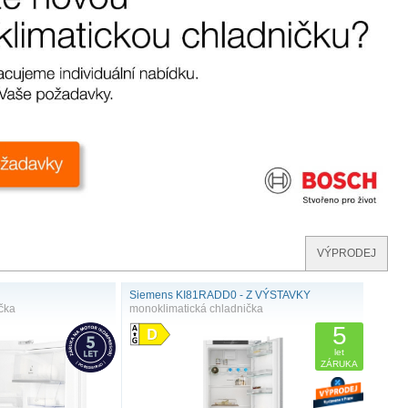
VÝPRODEJ
Siemens KI81RADD0 - Z VÝSTAVKY
čka
monoklimatická chladnička
5
let
ZÁRUKA