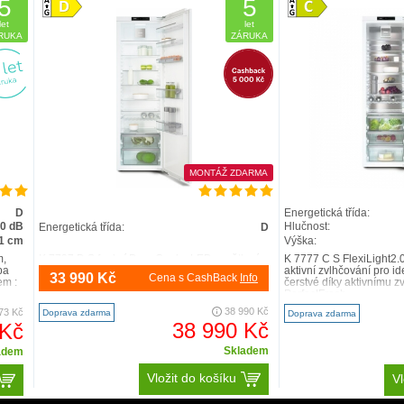
5
5
let
let
RUKA
ZÁRUKA
MONTÁŽ ZDARMA
D
Energetická třída:
.0 dB
Hlučnost:
Energetická třída:
D
1 cm
Výška:
m,
K 7737 D S funkcí DynaCool a LED osvětlením
K 7777 C S FlexiLight2.0
ba
pro praktické skladování potravin. prostorná
aktivní zvlhčování pro id
33 990 Kč
Cena s CashBack
Info
em :
zásuvka s nastavitelnou vlhkostí –DailyFresh
čerstvé díky aktivnímu z
optimální a..
PerfectFresh ..
38 990 Kč
73 Kč
Doprava zdarma
Doprava zdarma
38 990 Kč
 Kč
Skladem
adem
Vložit do košíku
Vl