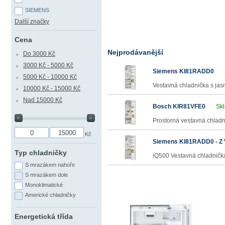
SIEMENS
Další značky
Cena
Nejprodávanější
Do 3000 Kč
3000 Kč - 5000 Kč
Siemens KI81RADD0
5000 Kč - 10000 Kč
Vestavná chladnička s jas
10000 Kč - 15000 Kč
Nad 15000 Kč
Bosch KIR81VFE0
Skl
Prostorná vestavná chladn
Kč
Siemens KI81RADD0 - Z
Typ chladničky
iQ500 Vestavná chladnička
S mrazákem nahoře
S mrazákem dole
Monoklimatické
Americké chladničky
Energetická třída