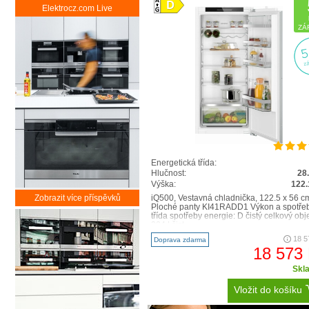
Elektrocz.com Live
ZÁ
Energetická třída:
Hlučnost:
28
Výška:
122.
iQ500, Vestavná chladnička, 122.5 x 56 c
Zobrazit více příspěvků
Ploché panty KI41RADD1 Výkon a spotře
třída spotřeby energie: D čistý celkový obj
204 l čist..
18 5
Doprava zdarma
18 573
Skl
Vložit do košíku