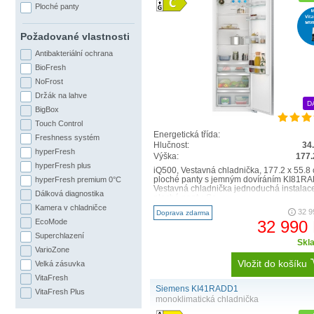
Ploché panty
Požadované vlastnosti
Antibakteriální ochrana
BioFresh
NoFrost
Držák na lahve
D
BigBox
Touch Control
Energetická třída:
Freshness systém
Hlučnost:
34
hyperFresh
Výška:
177.
hyperFresh plus
iQ500, Vestavná chladnička, 177.2 x 55.8
ploché panty s jemným dovíráním KI81R
hyperFresh premium 0°C
Vestavná chladnička jednoduchá instalac
Dálková diagnostika
ploché panty, So..
Kamera v chladničce
32 9
Doprava zdarma
32 990
EcoMode
Superchlazení
Skl
VarioZone
Vložit do košíku
Velká zásuvka
VitaFresh
Siemens KI41RADD1
VitaFresh Plus
monoklimatická chladnička