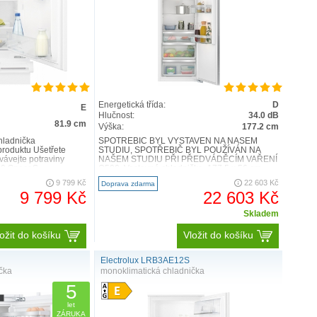
Energetická třída:
D
E
Hlučnost:
34.0 dB
81.9 cm
Výška:
177.2 cm
ladnička
SPOTŘEBIČ BYL VYSTAVEN NA NAŠEM
produktu Ušetřete
STUDIU, SPOTŘEBIČ BYL POUŽÍVÁN NA
vávejte potraviny
NAŠEM STUDIU PŘI PŘEDVÁDĚCÍM VAŘENÍ
00 SpaceS..
Q500, Vestavná chladnička, 177.5 x 56 cm,
Plo..
9 799 Kč
22 603 Kč
Doprava zdarma
9 799 Kč
22 603 Kč
Skladem
ožit do košíku
Vložit do košíku
Electrolux LRB3AE12S
čka
monoklimatická chladnička
5
let
ZÁRUKA