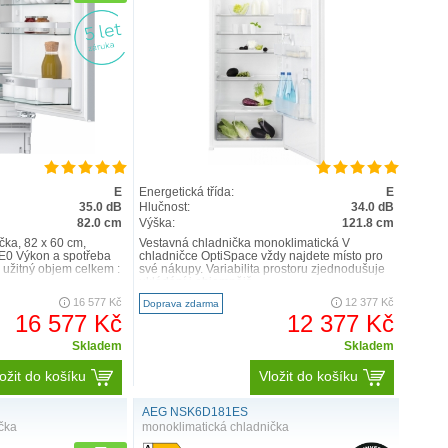
E
Energetická třída:
E
35.0 dB
Hlučnost:
34.0 dB
82.0 cm
Výška:
121.8 cm
čka, 82 x 60 cm,
Vestavná chladnička monoklimatická V
0 Výkon a spotřeba
chladničce OptiSpace vždy najdete místo pro
E užitný objem celkem :
své nákupy. Variabilita prostoru zjednodušuje
ukládání i objemnějš..
16 577 Kč
12 377 Kč
Doprava zdarma
16 577 Kč
12 377 Kč
Skladem
Skladem
ožit do košíku
Vložit do košíku
AEG NSK6D181ES
čka
monoklimatická chladnička