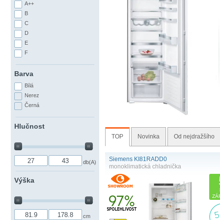
A++
B
C
D
E
F
Barva
Bílá
Nerez
Černá
Hlučnost
TOP
Novinka
Od nejdražšího
Siemens KI81RADD0
db(A)
monoklimatická chladnička
Výška
ZÁ
cm