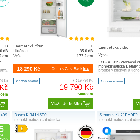
D
Energetická třída:
E
Energetická třída:
.0 dB
Hlučnost:
35.0 dB
Výška:
2 cm
Výška:
177.2 cm
m,
Serie 4, Vestavná chladnička, 177.5 x 56 cm,
LXB2AE82S Vestavná ch
Ploché panty KIR81VFE0 Výkon a spotřeba
monoklimatická Detaily 
18 290 Kč
Cena s CashBack
Info
anty,
třída spotřeby energie: E užitný objem celkem :
prostor v kuchyni a ucho
310 l sp..
čerstvé s chladničkou 6
19 790 Kč
90 Kč
Doprava zdarma
Doprava zdarma
19 790 Kč
 Kč
Skladem
adem
Vložit do košíku
Vl
1499
Bosch KIR41NSE0
Siemens KU21RADE0
monoklimatická chladnička
monoklimatická chladni
5
let
RUKA