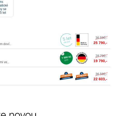
ns
atické
ky se
5 let
36 590,-
25 790,-
m doví..
28 790,-
19 790,-
mi ve..
36 590,-
22 603,-