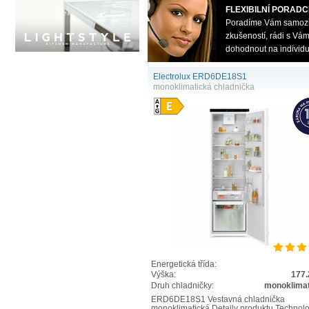
FLEXIBILNÍ PORADC
Poradíme Vám samozřej
zkušeností, rádi s V
dohodnout na individu
Electrolux ERD6DE18S1
monoklimatická chladnička
Energetická třída:
Výška:
177.
Druh chladničky:
monoklimat
ERD6DE18S1 Vestavná chladnička
monoklimatická Detaily produktu Technol