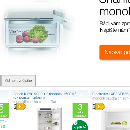
Od nejlevnějšího
Bosch KIR81VFE0 + Cashback 1500 Kč + 1
Electrolux LXB2AE82S
rok pojištění zdarma
monoklimatická chladni
monoklimatická chladnička
5
3
let
roky
RUKA
ZÁRUKA