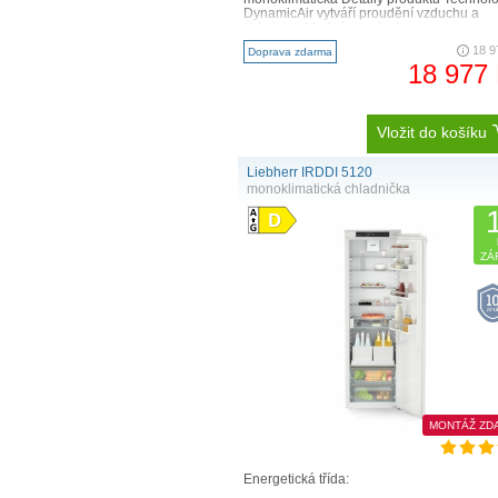
DynamicAir vytváří proudění vzduchu a
cirkuluje chladným vzduchem v ..
18 9
Doprava zdarma
18 977
Vložit do košíku
Liebherr IRDDI 5120
monoklimatická chladnička
ZÁ
MONTÁŽ ZD
Energetická třída: