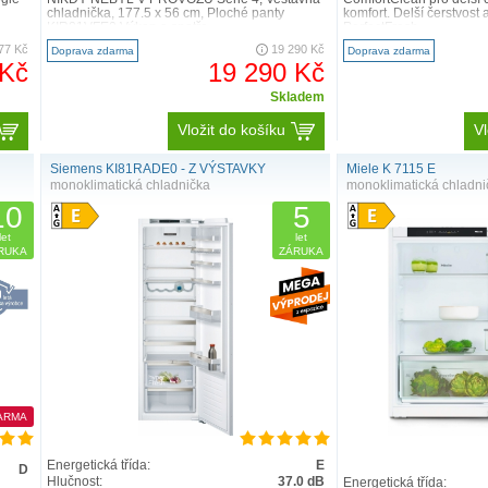
chladnička, 177.5 x 56 cm, Ploché panty
komfort. Delší čerstvost a
KIR81VFE0 Výkon a spotře..
PerfectFresh..
77 Kč
19 290 Kč
Doprava zdarma
Doprava zdarma
 Kč
19 290 Kč
Skladem
Vložit do košíku
Vl
Siemens KI81RADE0 - Z VÝSTAVKY
Miele K 7115 E
monoklimatická chladnička
monoklimatická chladni
10
5
let
let
RUKA
ZÁRUKA
ARMA
Energetická třída:
E
D
Hlučnost:
37.0 dB
Energetická třída: