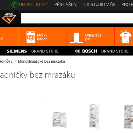
ONLINE DO 23°°
PŘIHLÁŠENÍ
6 X STUDIO V ČR
PRO 
Myčky
Odsavače
ní
nádobí
par
adničky
Monoklimatické bez mrazáku
ladničky bez mrazáku