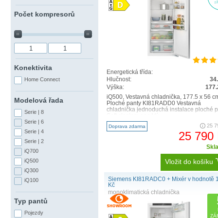
Počet kompresorů
Konektivita
Energetická třída:
Hlučnost:
34
Home Connect
Výška:
177.
iQ500, Vestavná chladnička, 177.5 x 56 c
Modelová řada
Ploché panty KI81RADD0 Vestavná
chladnička jednoduchá instalace ploché p
Serie | 8
Soft closing: ano Vý..
Serie | 6
25 7
Doprava zdarma
Serie | 4
25 790
Serie | 2
Skl
iQ700
Vložit do košíku
iQ500
iQ300
Siemens KI81RADC0 + Mixér v hodnotě 
iQ100
Kč
monoklimatická chladnička
Typ pantů
Pojezdy
ZÁ