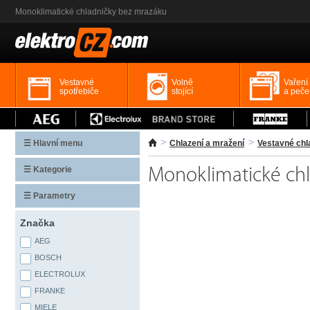
Monoklimatické chladničky bez mrazáku
Vestavné
Volně
Vaření
spotřebiče
stojící
a peče
☰ Hlavní menu
Chlazení a mražení
Vestavné chl
☰ Kategorie
Monoklimatické ch
☰ Parametry
Značka
AEG
BOSCH
ELECTROLUX
FRANKE
MIELE