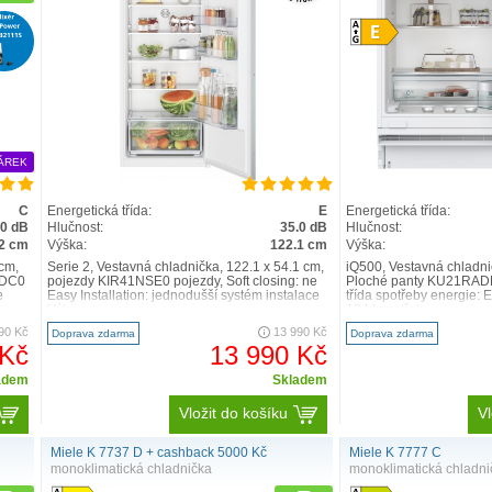
ÁREK
C
Energetická třída:
E
Energetická třída:
.0 dB
Hlučnost:
35.0 dB
Hlučnost:
2 cm
Výška:
122.1 cm
Výška:
 cm,
Serie 2, Vestavná chladnička, 122.1 x 54.1 cm,
iQ500, Vestavná chladni
ADC0
pojezdy KIR41NSE0 pojezdy, Soft closing: ne
Ploché panty KU21RADE
e
Easy Installation: jednodušší systém instalace
třída spotřeby energie: 
Výko..
134 l spotřeb..
90 Kč
13 990 Kč
Doprava zdarma
Doprava zdarma
 Kč
13 990 Kč
adem
Skladem
Vložit do košíku
Vl
Miele K 7737 D + cashback 5000 Kč
Miele K 7777 C
monoklimatická chladnička
monoklimatická chladni