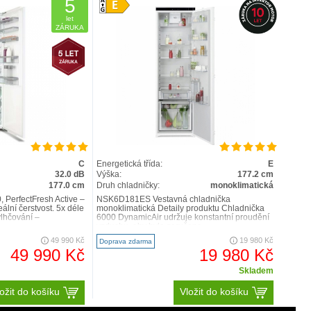
5
let
ZÁRUKA
C
Energetická třída:
E
32.0 dB
Výška:
177.2 cm
177.0 cm
Druh chladničky:
monoklimatická
, PerfectFresh Active –
NSK6D181ES Vestavná chladnička
eální čerstvost. 5x déle
monoklimatická Detaily produktu Chladnička
vlhčování –
6000 DynamicAir udržuje konstantní proudění
vzduchu, aby byla zaručena ..
49 990 Kč
19 980 Kč
Doprava zdarma
49 990 Kč
19 980 Kč
Skladem
ožit do košíku
Vložit do košíku