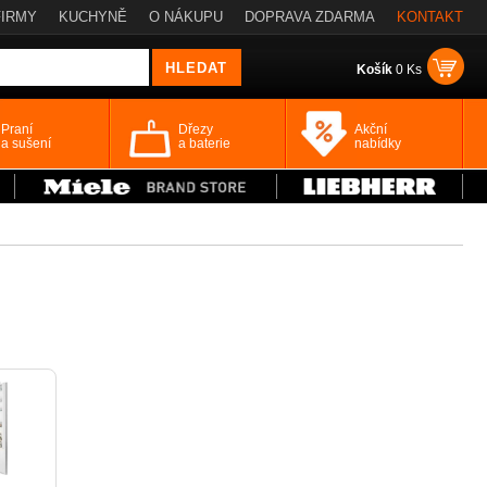
FIRMY
KUCHYNĚ
O NÁKUPU
DOPRAVA ZDARMA
KONTAKT
Košík
0 Ks
Praní
Dřezy
Akční
a sušení
a baterie
nabídky