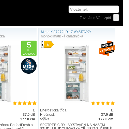
Zavoláme Vám zpět
Miele K 37272 ID - Z VÝSTAVKY
čka
monoklimatická chladnička
5
let
ZÁRUKA
E
Energetická třída:
E
37.0 dB
Hlučnost:
37.0 dB
177.0 cm
Výška:
177.0 cm
zónou PerfectFresh a
SPOTŘEBIČ BYL VYSTAVEN NA NAŠEM
erstvost a vyšší
STUDIU RUDOLFOVSKÁ TŘ. 1817/2, ČESKÉ