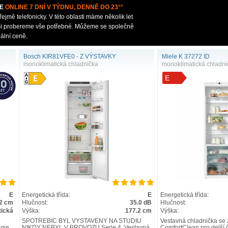
E
ONLINE 7 DNÍ V TÝDNU, DENNĚ DO 23°°
mě telefonicky. V této oblasti máme několik let
ámi probereme vše potřebné. Můžeme se společně
ální ceně.
Bosch KIR81VFE0 - Z VÝSTAVKY
Miele K 37272 ID
monoklimatická chladnička
monoklimatická chladni
E
E
Energetická třída:
E
Energetická třída:
2 cm
Hlučnost:
35.0 dB
Hlučnost:
ická
Výška:
177.2 cm
Výška:
SPOTŘEBIČ BYL VYSTAVENÝ NA STUDIU
Vestavná chladnička se 
ogie
NIKDY NEBYL V PROVOZU Serie 4, Vestavná
ComfortClean pro delší č