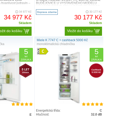
 trvanlivost potravin –
BUDĚJOVICE U VYSTAVENÉHO MODELU
VÁM POTVRDÍME STAV A DOSTUPNOST PO
OBJEDNÁNÍ ..
34 977 Kč
30 177 Kč
Doprava zdarma
34 977 Kč
30 177 Kč
Skladem
Skladem
ožit do košíku
Vložit do košíku
Miele K 7747 C + cashback 5000 Kč
čka
monoklimatická chladnička
5
5
let
let
ZÁRUKA
ZÁRUKA
Energetická třída:
C
Hlučnost:
32.0 dB
E