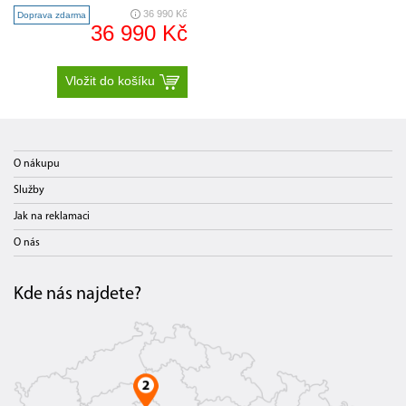
integrovaným zásobníkem na Pow..
36 990 Kč
Doprava zdarma
36 990 Kč
Vložit do košíku
O nákupu
Služby
Jak na reklamaci
O nás
Kde nás najdete?
Šetrné čištění křehkých sklenic
Systém
Brilliant GlassCare
zajištuje šetrné mytí
sklenic. Program „Jemný“ myje při pouhých 45 °C.
Sklenice na víno jsou bezpečně umístěny v držáku
na sklenice
FlexCare
se silikonovými výplněmi. Po
ukončení mycího programu se myčka díky