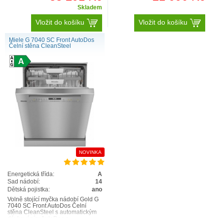
Skladem
Vložit do košíku
Vložit do košíku
Miele G 7040 SC Front AutoDos
Čelní stěna CleanSteel
NOVINKA
Energetická třída:
A
Sad nádobí:
14
Dětská pojistka:
ano
Volně stojící myčka nádobí Gold G
7040 SC Front AutoDos Čelní
stěna CleanSteel s automatickým
dávkováním AutoDos s