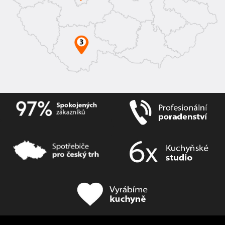
patentované funkci
AutoOpen
automaticky otevře.
Sklenice doschnou bez nutnosti následného leštění
a dostanou optimální péči díky našim přesně
přizpůsobeným mycím prostředkům se složením pro
ochranu skla.
Přizpůsobená spotřeba
Oplachujte s čistým svědomím i malá množství
nádobí: Myčka nádobí automaticky měří téměř ve
všech běžných programech množství nádobí a
přesně upravuje spotřebu vody. Díky
automatickému rozpoznání množství nádobí již
nemusíte čekat, až bude myčka zcela naplněna.