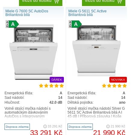
Vložit do košíku
Vložit do košíku
Miele G 7600 SC AutoDos
Miele G 5611 SC Active
Briliantová bílá
Briliantová bílá
Maximální flexibilita
Vylepšili jsme příborovou zásuvku: Nyní můžete
umístit do zásuvky na příbory Vaší myčky také
drobné, nádobí, jako jsou šálky na espresso.
Příborová zásuvka
3D-MultiFlex1
se skládá ze
snížené střední a dvou bočních částí. Levou část lze
zasunout doprava, aby se v horním koši uvolnilo
DÁREK
NOVINKA
místo pro vysoké sklenice na víno. Ve snížené
pravé části můžete pohodlně umístit jak velké
Energetická třída:
A
Energetická třída:
A
příbory, tak i drobné součásti nádobí.
Sad nádobí:
14
Sad nádobí:
14
Hlučnost:
42.0 dB
Dětská pojistka:
ano
Volně stojící myčka nádobí s
Volně stojící myčka nádobí Silver G
automatickým dávkováním
5611 SC Active Briliantová bílá A I
AutoDos s integrovaným
45 dB I Příborová zásuvka I Koše
zásobníkem na PowerDisk
Comfort I QuickPowerWash I
Inovativní design a max. komfort –
AutoOpen n..
33 291 Kč
21 990 Kč
Doprava zdarma
Doprava zdarma
příborová zá..
33 291 Kč
21 990 Kč