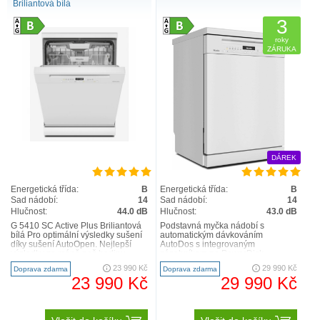
Briliantová bílá
3
roky
ZÁRUKA
DÁREK
Chytře propojeno
Energetická třída:
B
Energetická třída:
B
S naším inovativním systémem
Miele@home
Sad nádobí:
14
Sad nádobí:
14
využijete potenciál svých přístrojů Miele naplno a
Hlučnost:
44.0 dB
Hlučnost:
43.0 dB
váš všední den tak bude ještě flexibilnější. Všechny
G 5410 SC Active Plus Briliantová
Podstavná myčka nádobí s
bílá Pro optimální výsledky sušení
automatickým dávkováním
inteligentní domácí přístroje Miele lze pohodlně a
díky sušení AutoOpen. Nejlepší
AutoDos s integrovaným
bezpečně propojit. Obsluha je snadná – ať už
výsledky za méně než hodinu –
zásobníkem na PowerDisk
QuickPowerWash ..
Inovativní design a max. komfort –
pomocí aplikace Miele, hlasového ovládání, nebo
23 990 Kč
29 990 Kč
Doprava zdarma
Doprava zdarma
příborová zásuvk..
23 990 Kč
29 990 Kč
integrací do stávajících řešení pro chytrou
domácnost. Propojení probíhá přes váš WiFi router
a cloud Miele.