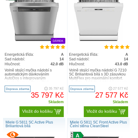
8,9 litrů. Z tohoto důvodu je potřeba také méně
energie na ohřev – a vy můžete profitovat z
energeticky účinné myčky nádobí. Úspora vody je
možná díky inteligentně navrženému systému
přívodu vody a novému vysoce účinnému
filtračnímu systému. Přídavná izolace snižuje
tepelné ztráty, a tím i energii potřebnou k ohřevu
DÁREK
vody.
Energetická třída:
A
Energetická třída:
A
Sad nádobí:
14
Sad nádobí:
14
Hlučnost:
42.0 dB
Hlučnost:
43.0 dB
Volně stojící myčka nádobí s
Volně stojící myčka nádobí G 7210
automatickým dávkováním
SC Briliantová bílá s 3D zásuvkou
AutoDos s integrovaným
MultiFlex pro maximální komfort.
zásobníkem na PowerDisk
ušetřete až 50 % elektrické energie
Inovativní design a max. komfort –
pomocí..
35 797 Kč
27 577 Kč
Doprava zdarma
Doprava zdarma
příborová zá..
35 797 Kč
27 577 Kč
Skladem
Skladem
Vložit do košíku
Vložit do košíku
Miele G 5811 SC Active Plus
Miele G 5811 SC Front Active Plus
Briliantová bílá
Čelní stěna CleanSteel