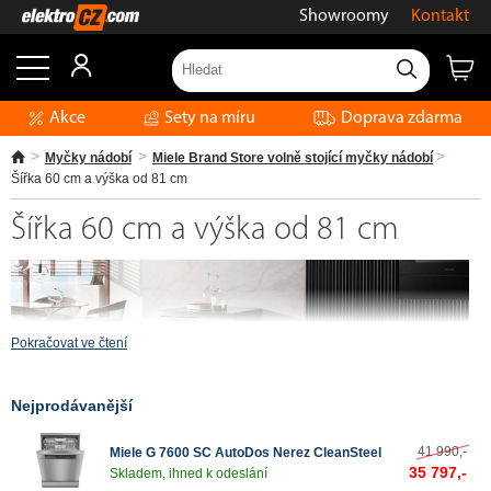
Showroomy
Kontakt
Akce
Sety na míru
Doprava zdarma
Myčky nádobí
Miele Brand Store volně stojící myčky nádobí
Šířka 60 cm a výška od 81 cm
Šířka 60 cm a výška od 81 cm
Pokračovat ve čtení
Nejprodávanější
41 990,-
Miele G 7600 SC AutoDos Nerez CleanSteel
35 797,-
Skladem, ihned k odeslání
Volně stojící myčky nádobí 60 cm