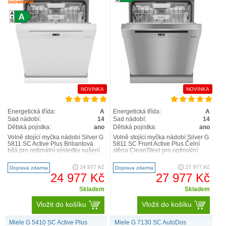
NOVINKA
NOVINKA
Energetická třída:
A
Energetická třída:
A
Sad nádobí:
14
Sad nádobí:
14
Dětská pojistka:
ano
Dětská pojistka:
ano
Volně stojící myčka nádobí Silver G
Volně stojící myčka nádobí Silver G
5811 SC Active Plus Briliantová
5811 SC Front Active Plus Čelní
bílá pro optimální výsledky sušení
stěna CleanSteel pro optimální
díky sušení AutoOpen. nejvyššítřída
výsledky sušení díky sušení
en..
AutoOpen. nejv..
24 977 Kč
27 977 Kč
Doprava zdarma
Doprava zdarma
24 977 Kč
27 977 Kč
Skladem
Skladem
Vložit do košíku
Vložit do košíku
Miele G 5410 SC Active Plus
Miele G 7130 SC AutoDos