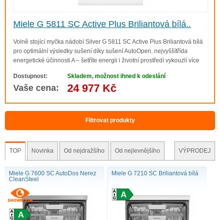
Automatické dávkování pro excelentní
Miele G 5811 SC Active Plus Briliantová bílá..
výsledky
Excelentní výsledky:
AutoDos
je první automatické
Volně stojící myčka nádobí Silver G 5811 SC Active Plus Briliantová bílá
dávkování na světe s integrovaným
PowerDiskem2
.
pro optimální výsledky sušení díky sušení AutoOpen. nejvyššítřída
Myčky nádobí a exkluzivní práškový granulát se tak
energetické účinnosti A – šetříte energii i životní prostředí vykouzlí více
stávají dokonale sladěným systémem – dávkování
prostoru –zásuvka 3D MultiFlex pro více místa na vaše příbory Nejlepší
Dostupnost:
Skladem, možnost ihned k odeslání
výs..
probíhá v závislosti na programu a v optimálním
24 977 Kč
Vaše cena:
časovém okamžiku. Užívejte si tu svobodu: jeden
PowerDisk
vystačí průměrně na 20 mycích cyklů1.
Stačí jednou naprogramovat – poté již myje tato
Filtrovat produkty
první autonomní myčka automaticky pomocí funkce
AutoStart
.
TOP
Novinka
Od nejdražšího
Od nejlevnějšího
VÝPRODEJ
Miele G 7600 SC AutoDos Nerez
Miele G 7210 SC Briliantová bílá
CleanSteel
Inovativní vedení vody pro úsporné
oplachování
V programu
ECO
je spotřeba vody redukována na