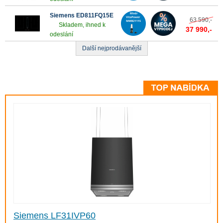
Siemens ED811FQ15E
63 590,-
Skladem, ihned k
37 990,-
odeslání
Další nejprodávanější
Siemens LF31IVP60