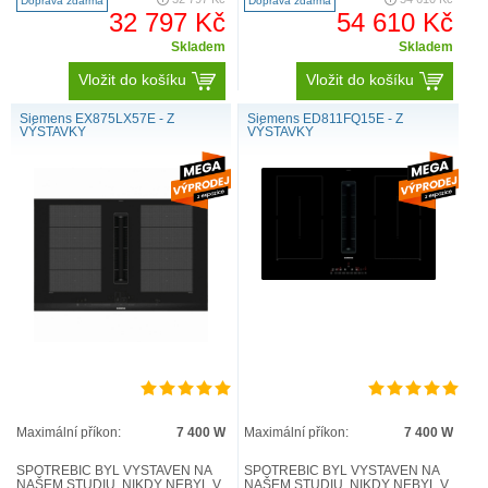
Doprava zdarma
Doprava zdarma
EX875LX67E ..
32 797 Kč
54 610 Kč
Skladem
Skladem
Vložit do košíku
Vložit do košíku
Siemens EX875LX57E - Z
Siemens ED811FQ15E - Z
VÝSTAVKY
VÝSTAVKY
Maximální příkon:
7 400 W
Maximální příkon:
7 400 W
SPOTŘEBIČ BYL VYSTAVEN NA
SPOTŘEBIČ BYL VYSTAVEN NA
NAŠEM STUDIU, NIKDY NEBYL V
NAŠEM STUDIU, NIKDY NEBYL V