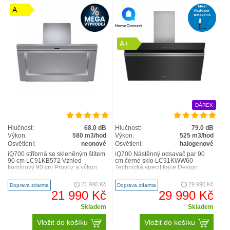
A
A+
DÁREK
Hlučnost:
68.0 dB
Hlučnost:
79.0 dB
Výkon:
580 m3/hod
Výkon:
525 m3/hod
Osvětlení:
neonové
Osvětlení:
halogenové
iQ700 stříbrná se skleněným štítem
iQ700 Nástěnný odsavač par 90
90 cm LC91KB572 Vzhled
cm černé sklo LC91KWW60
komínový 90 cm Provoz a výkon
Technická specifikace Design
Volitelný typ provoz Pro režim
nakloněný design černý se
recirkulace je vyža..
skleněným štítem Výkon a spo..
21 990 Kč
29 990 Kč
Doprava zdarma
Doprava zdarma
21 990 Kč
29 990 Kč
Skladem
Skladem
Vložit do košíku
Vložit do košíku