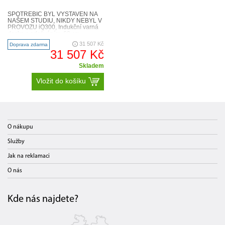
SPOTŘEBIČ BYL VYSTAVEN NA
NAŠEM STUDIU, NIKDY NEBYL V
PROVOZU iQ300, Indukční varná
deska s odsáváním, 60 cm
EH611BE15E Flexibilita varných
31 507 Kč
Doprava zdarma
zón..
31 507 Kč
Skladem
Vložit do košíku
O nákupu
Služby
Jak na reklamaci
O nás
Kde nás najdete?