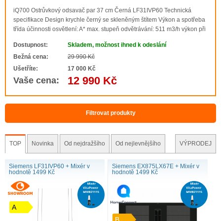
iQ700 Ostrůvkový odsavač par 37 cm Černá LF31IVP60 Technická
specifikace Design krychle černý se skleněným štítem Výkon a spotřeba
třída účinnosti osvětlení: A* max. stupeň odvětrávání: 511 m3/h výkon při
cirkulaci: max. normální stupeň: 392 m3/h, intenzivní stupeň: 511 m3/h
Dostupnost:
Skladem, možnost ihned k odeslání
h..
Bežná cena:
29 990 Kč
Ušetříte:
17 000 Kč
12 990 Kč
Vaše cena:
Filtrovat produkty
TOP
Novinka
Od nejdražšího
Od nejlevnějšího
VÝPRODEJ
Siemens LF31IVP60 + Mixér v
Siemens EX875LX67E + Mixér v
hodnotě 1499 Kč
hodnotě 1499 Kč
A
B