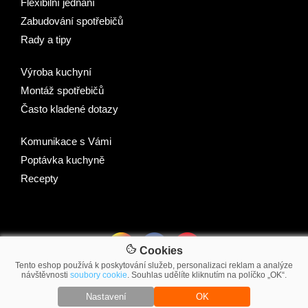
Flexibilní jednání
Zabudování spotřebičů
Rady a tipy
Výroba kuchyní
Montáž spotřebičů
Často kladené dotazy
Komunikace s Vámi
Poptávka kuchyně
Recepty
Cookies
Tento eshop používá k poskytování služeb, personalizaci reklam a analýze
návštěvnosti
soubory cookie
. Souhlas udělíte kliknutím na políčko „OK“.
© 2007-2026 2Traders CZ s.r.o.
Nastavení
OK