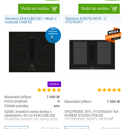
Vložit do košíku
Vložit do košíku
Siemens EH611BE15E + Mixér v
Siemens EX875LX67E - Z
hodnotě 1499 Kč
VÝSTAVKY
DÁREK
Maximální příkon:
7 400 W
Počet plotýnek:
4
Maximální příkon:
7 400 W
Dětská pojistka:
ano
iQ300, Indukční varná deska s
SPOTŘEBIČ BYL VYSTAVENÝ NA
odsáváním, 60 cm EH611BE15E
NAŠEM STUDIU POUZE
Flexibilita varných zón varná zóna,
VYSTAVENO, NEBYL AKTIVNĚ
přední levá: 210 mm, 2.2 kW (max.
POUŽÍVANÝ iQ700 Indukční varná
výkon 3.7 kW) ..
deska s odsáváním 80 cm
32 797 Kč
54 610 Kč