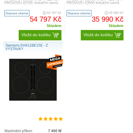
PROVOZU iQ700, Indukční varná
PROVOZU iQ500 Indukční varná
deska s odsáváním, 80 cm
deska s odsáváním 80 cm
EX875LX57E Flexibilita varných
ED811FQ15E Technická
54 797 Kč
35 990 Kč
Doprava zdarma
Doprava zdarma
zón..
specifikace ..
54 797 Kč
35 990 Kč
Skladem
Skladem
Vložit do košíku
Vložit do košíku
Siemens EH611BE15E - Z
VÝSTAVKY
Maximální příkon:
7 400 W