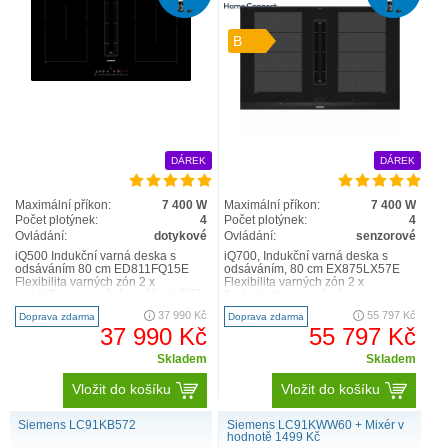
B
DÁREK
DÁREK
Maximální příkon:
7 400 W
Maximální příkon:
7 400 W
Počet plotýnek:
4
Počet plotýnek:
4
Ovládání:
dotykové
Ovládání:
senzorové
iQ500 Indukční varná deska s
iQ700, Indukční varná deska s
odsáváním 80 cm ED811FQ15E
odsáváním, 80 cm EX875LX57E
Flexibilita varných zón 2 x
Flexibilita varných zón 2 x
combiZone: umožní používat větší
flexInduction varné zóny:
nádobí spojením dvou klasic..
používejte nádobí jakéhokoli tv..
37 990 Kč
55 797 Kč
Doprava zdarma
Doprava zdarma
37 990 Kč
55 797 Kč
Skladem
Skladem
Vložit do košíku
Vložit do košíku
Siemens LC91KB572
Siemens LC91KWW60 + Mixér v
hodnotě 1499 Kč