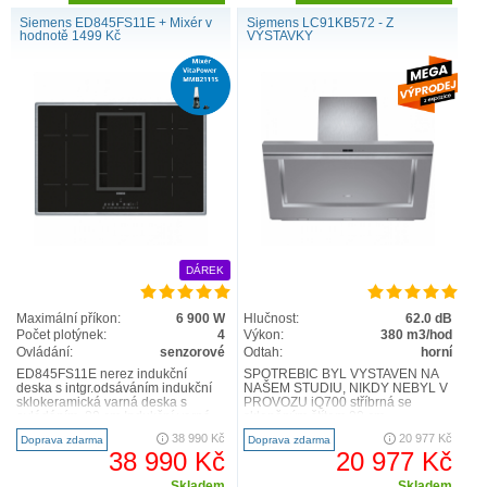
Siemens ED845FS11E + Mixér v
Siemens LC91KB572 - Z
hodnotě 1499 Kč
VÝSTAVKY
DÁREK
Maximální příkon:
6 900 W
Hlučnost:
62.0 dB
Počet plotýnek:
4
Výkon:
380 m3/hod
Ovládání:
senzorové
Odtah:
horní
ED845FS11E nerez indukční
SPOTŘEBIČ BYL VYSTAVEN NA
deska s intgr.odsáváním indukční
NAŠEM STUDIU, NIKDY NEBYL V
sklokeramická varná deska s
PROVOZU iQ700 stříbrná se
ovládáním, 80 cm Indukční varná
skleněným štítem 90 cm
deska s integrovanou venti..
LC91KB572 Vzhled komínový 90
38 990 Kč
20 977 Kč
Doprava zdarma
Doprava zdarma
cm P..
38 990 Kč
20 977 Kč
Skladem
Skladem