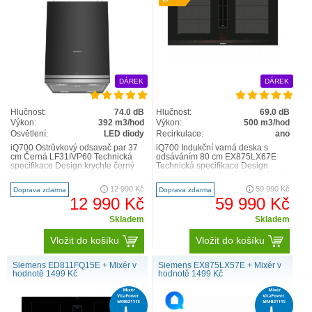
DÁREK
DÁREK
Hlučnost:
74.0 dB
Hlučnost:
69.0 dB
Výkon:
392 m3/hod
Výkon:
500 m3/hod
Osvětlení:
LED diody
Recirkulace:
ano
iQ700 Ostrůvkový odsavač par 37
iQ700 Indukční varná deska s
cm Černá LF31IVP60 Technická
odsáváním 80 cm EX875LX67E
specifikace Design krychle černý
Technická specifikace Design
se skleněným štítem Výkon a
fazetový design Komfort ovládání
spotřeba ..
dual lightSlider ..
12 990 Kč
59 990 Kč
Doprava zdarma
Doprava zdarma
12 990 Kč
59 990 Kč
Skladem
Skladem
Vložit do košíku
Vložit do košíku
Siemens ED811FQ15E + Mixér v
Siemens EX875LX57E + Mixér v
hodnotě 1499 Kč
hodnotě 1499 Kč