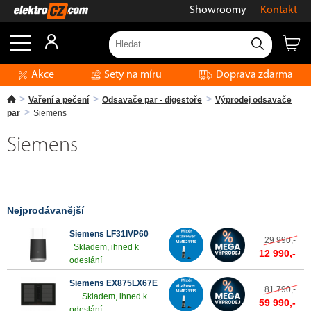
Showroomy
Kontakt
Akce
Sety na míru
Doprava zdarma
Vaření a pečení
Odsavače par - digestoře
Výprodej odsavače
par
Siemens
Siemens
Nejprodávanější
Siemens LF31IVP60
29 990,-
Skladem, ihned k
12 990,-
odeslání
Siemens EX875LX67E
81 790,-
Skladem, ihned k
59 990,-
odeslání