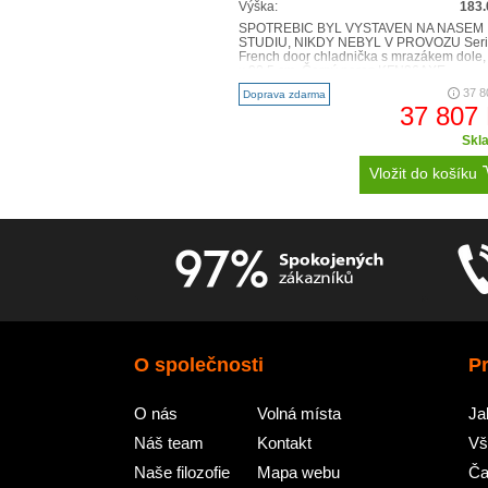
Výška:
183.
SPOTŘEBIČ BYL VYSTAVEN NA NAŠEM
STUDIU, NIKDY NEBYL V PROVOZU Seri
French door chladnička s mrazákem dole,
x 90.5 cm, Černý nerez KFN96AXE..
37 8
Doprava zdarma
37 807
Skl
Vložit do košíku
O společnosti
P
O nás
Volná místa
Ja
Náš team
Kontakt
Vš
Naše filozofie
Mapa webu
Ča