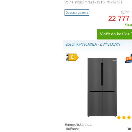
Volně stojící mrazák191 x 70 cm bílá
GSN58AWCV Technická specifikace ..
22 6
Doprava zdarma
22 777
Skl
Vložit do košíku
Bosch KFN96AXEA - Z VÝSTAVKY
Energetická třída:
Hlučnost:
38