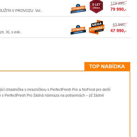
119 990,-
79 990,-
ŽITA V PROVOZU. Vol..
63 990,-
47 990,-
. XL s exk..
adnička s mrazničkou s PerfectFresh Pro a NoFrost pro delší
tvé s PerfectFresh Pro žádná námraza na potravinách – již žádné