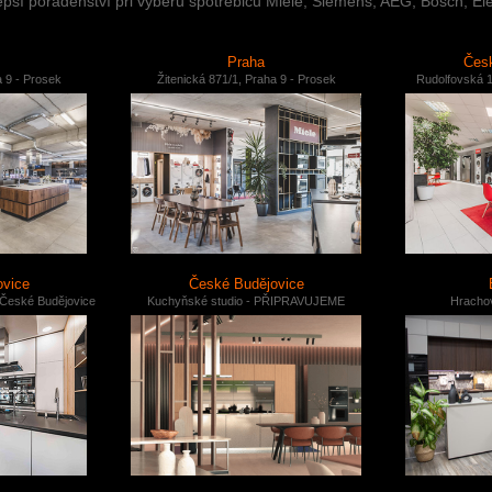
ší poradenství při výběru spotřebičů Miele, Siemens, AEG, Bosch, Ele
Praha
Česk
a 9 - Prosek
Žitenická 871/1, Praha 9 - Prosek
Rudolfovská 1
ovice
České Budějovice
 České Budějovice
Kuchyňské studio - PŘIPRAVUJEME
Hrachov