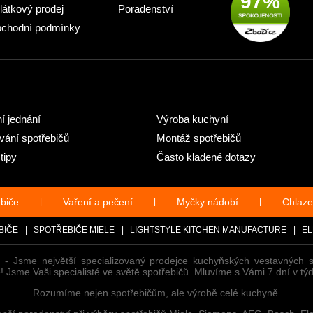
97%
látkový prodej
Poradenství
chodní podmínky
ní jednání
Výroba kuchyní
ání spotřebičů
Montáž spotřebičů
tipy
Často kladené dotazy
ebiče
|
Vaření a pečení
|
Myčky nádobí
|
Chlaze
BIČE
|
SPOTŘEBIČE MIELE
|
LIGHTSTYLE KITCHEN MANUFACTURE
|
EL
 - Jsme největší specializovaný prodejce kuchyňských vestavných 
 Jsme Vaši specialisté ve světě spotřebičů. Mluvíme s Vámi 7 dní v týd
Rozumíme nejen spotřebičům, ale výrobě celé kuchyně.