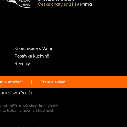
Komunikace s Vámi
Poptávka kuchyně
Recepty
ní a mražení
|
Praní a sušení
EKTROSPOTŘEBIČE
spotřebičů a výrobce kuchyňské
nu, třeba i v nočních hodinách.