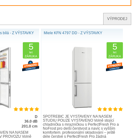
VÝPRODEJ
s bílá - Z VÝSTAVKY
Miele KFN 4797 DD - Z VÝSTAVKY
5
5
let
let
ZÁRUKA
ZÁRUKA
SPOTŘEBIČ JE VYSTAVENÝ NA NAŠEM
D
STUDIU POUZE VYSTAVENO Volně stojící
36.0 dB
chladnička s mrazničkou s PerfectFresh Pro a
201.0 cm
NoFrost pro delší čerstvost a navíc s vyšším
AVEN NA NAŠEM
komfortem. profesionální skladování – ještě
V PROVOZU Volně
déle čerstvé s PerfectFresh Pro žádná