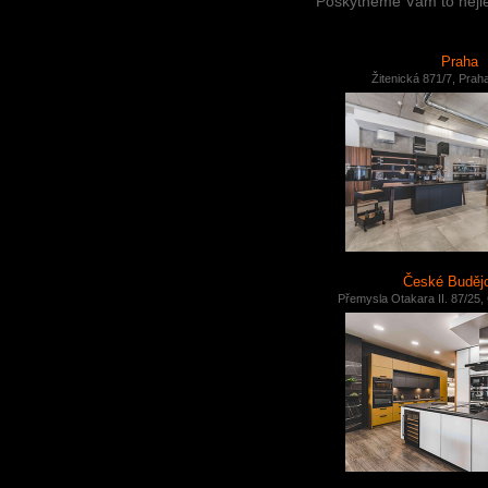
Poskytneme Vám to nejlep
Praha
Žitenická 871/7, Prah
České Buděj
Přemysla Otakara II. 87/25,