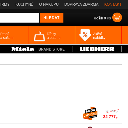
FIRMY
KUCHYNĚ
O NÁKUPU
DOPRAVA ZDARMA
KONTAKT
Košík
0 Ks
Praní
Dřezy
Akční
a sušení
a baterie
nabídky
28 290,-
22 777,-