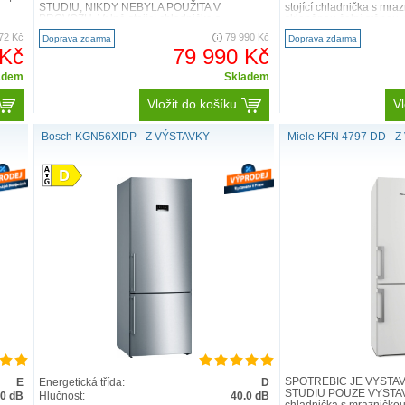
STUDIU, NIKDY NEBYLA POUŽITA V
stojící chladnička s mraz
PROVOZU. Volně stojící chladnička s
skleněnou čelní stěnou,
mrazničkou s dv..
72 Kč
79 990 Kč
Doprava zdarma
Doprava zdarma
 Kč
79 990 Kč
adem
Skladem
Vložit do košíku
Vl
Bosch KGN56XIDP - Z VÝSTAVKY
Miele KFN 4797 DD - 
SPOTŘEBIČ JE VYSTA
E
Energetická třída:
D
STUDIU POUZE VYSTAVE
.0 dB
Hlučnost:
40.0 dB