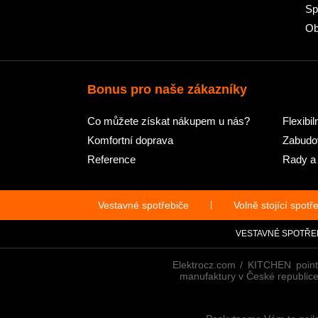
Sp
Ob
Bonus pro naše zákazníky
Co můžete získat nákupem u nás?
Flexibil
Komfortní doprava
Zabudov
Reference
Rady a 
Vestavné spotřebiče
|
Volně stojící spotř
VESTAVNÉ SPOTŘE
Elektrocz.com / KITCHEN point
manufaktury v České republice!