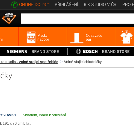
ONLINE DO 23°°
PŘIHLÁŠENÍ
6 X STUDIO V ČR
PRO 
Myčky
Odsavače
ní
nádobí
par
ze studia - volně stojící spotřebiče
Volně stojící chladničky
ičky
VÝSTAVKY
Skladem, ihned k odeslání
k 191 x 70 cm bílá..