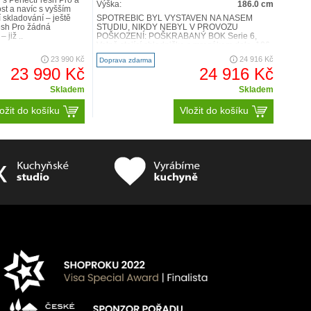
 s PerfectFresh Pro a
Výška:
186.0 cm
ost a navíc s vyšším
 skladování – ještě
SPOTŘEBIČ BYL VYSTAVEN NA NAŠEM
resh Pro žádná
STUDIU, NIKDY NEBYL V PROVOZU
 již ..
POŠKOZENÍ: POŠKRABANÝ BOK Serie 6,
Volně stojící chladnička s mrazákem dole, 186
x..
23 990 Kč
24 916 Kč
Doprava zdarma
23 990 Kč
24 916 Kč
Skladem
Skladem
ožit do košíku
Vložit do košíku