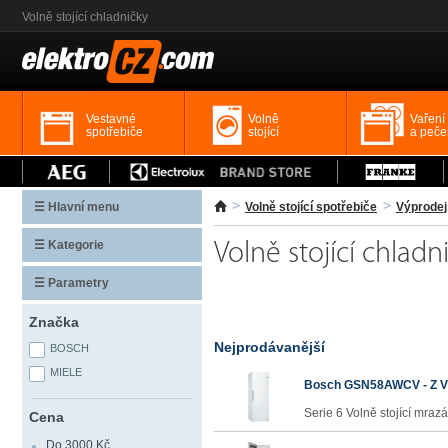
Volně stojící chladničky
Vestavné
Volně
Vaření
spotřebiče
stojící
a peče
☰ Hlavní menu
Volně stojící spotřebiče
Výprodej 
☰ Kategorie
Volně stojící chladn
☰ Parametry
Značka
Nejprodávanější
BOSCH
MIELE
Bosch GSN58AWCV - Z 
Serie 6 Volně stojící mrazá
Cena
Do 3000 Kč