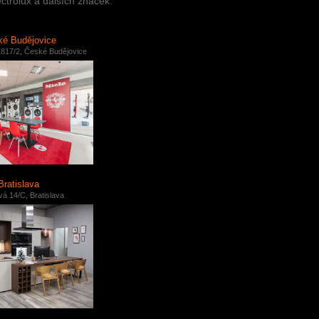
ctrolux a dalších značek.
é Budějovice
817/2, České Budějovice
Bratislava
á 14/C, Bratislava