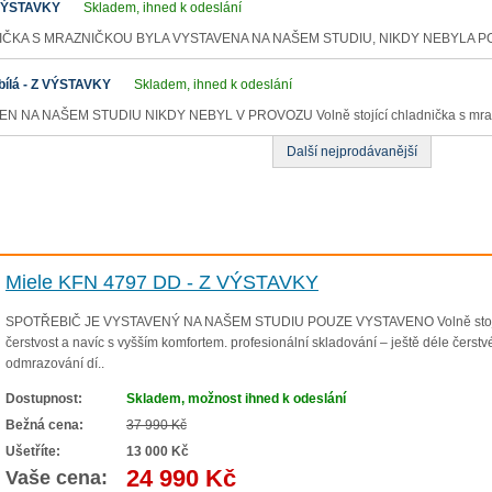
 VÝSTAVKY
Skladem, ihned k odeslání
ČKA S MRAZNIČKOU BYLA VYSTAVENA NA NAŠEM STUDIU, NIKDY NEBYLA POU
bílá - Z VÝSTAVKY
Skladem, ihned k odeslání
 NA NAŠEM STUDIU NIKDY NEBYL V PROVOZU Volně stojící chladnička s mrazn
Další nejprodávanější
Miele KFN 4797 DD - Z VÝSTAVKY
SPOTŘEBIČ JE VYSTAVENÝ NA NAŠEM STUDIU POUZE VYSTAVENO Volně stojící chl
čerstvost a navíc s vyšším komfortem. profesionální skladování – ještě déle čers
odmrazování dí..
Dostupnost:
Skladem, možnost ihned k odeslání
Bežná cena:
37 990 Kč
Ušetříte:
13 000 Kč
24 990 Kč
Vaše cena: