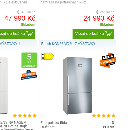
n. XL s exkluzivní
námraza na potravinách – již ..
 zónou Pe..
47 990 Kč
24 990 Kč
47 990 Kč
24 990 Kč
Skladem
Skladem
ožit do košíku
Vložit do košíku
Z VÝSTAVKY 1
Bosch KGN86AIDR - Z VÝSTAVKY
5
let
ZÁRUKA
VENÝ NA NAŠEM
Energetická třída:
D
NO Volně stojící
Hlučnost:
39.0 dB