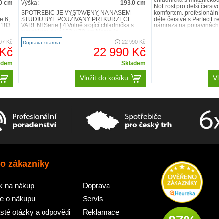
chladnička s mrazničkou
0 cm
Výška:
193.0 cm
NoFrost pro delší čerstv
SPOTŘEBIČ JE VYSTAVENÝ NA NAŠEM
komfortem. profesionální
e 6,
STUDIU BYL POUŽÍVANÝ PŘI KURZECH
déle čerstvé s PerfectF
 183
VAŘENÍ Serie | 4 Volně stojící chladnička s
námraza na potravinách –
mrazákem dole193 x 70 cm Nerez (s..
07 Kč
22 990 Kč
Doprava zdarma
 Kč
22 990 Kč
adem
Skladem
Vložit do košíku
Vl
ro zákazníky
k na nákup
Doprava
e o nákupu
Servis
sté otázky a odpovědi
Reklamace