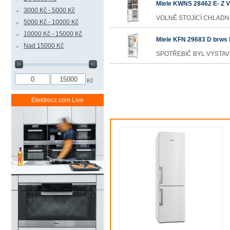
Miele KWNS 28462 E- Z
3000 Kč - 5000 Kč
VOLNĚ STOJÍCÍ CHLADNI
5000 Kč - 10000 Kč
10000 Kč - 15000 Kč
Miele KFN 29683 D brws 
Nad 15000 Kč
SPOTŘEBIČ BYL VYSTAVEN
Kč
Elektrocz.com Live