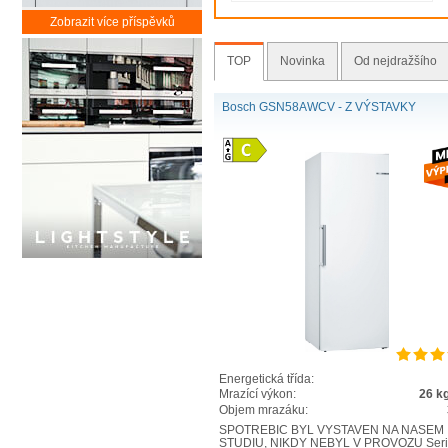
Zobrazit více příspěvků
TOP
Novinka
Od nejdražšího
Bosch GSN58AWCV - Z VÝSTAVKY
Energetická třída:
Mrazící výkon:
26 k
Objem mrazáku:
SPOTŘEBIČ BYL VYSTAVEN NA NAŠEM
STUDIU, NIKDY NEBYL V PROVOZU Serie