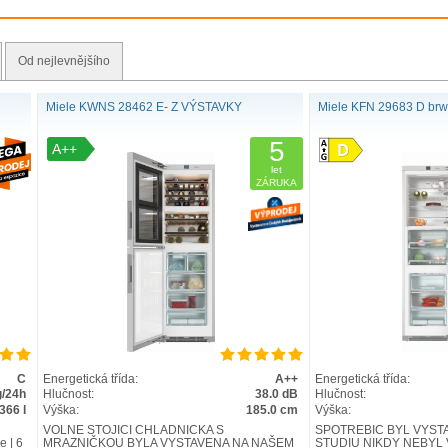
Od nejlevnějšího
Miele KWNS 28462 E- Z VÝSTAVKY
Miele KFN 29683 D brw
5
A++
let
ZÁRUKA
C
Energetická třída:
A++
Energetická třída:
g/24h
Hlučnost:
38.0 dB
Hlučnost:
366 l
Výška:
185.0 cm
Výška:
VOLNĚ STOJÍCÍ CHLADNIČKA S
SPOTŘEBIČ BYL VYST
 | 6
MRAZNIČKOU BYLA VYSTAVENA NA NAŠEM
STUDIU NIKDY NEBYL 