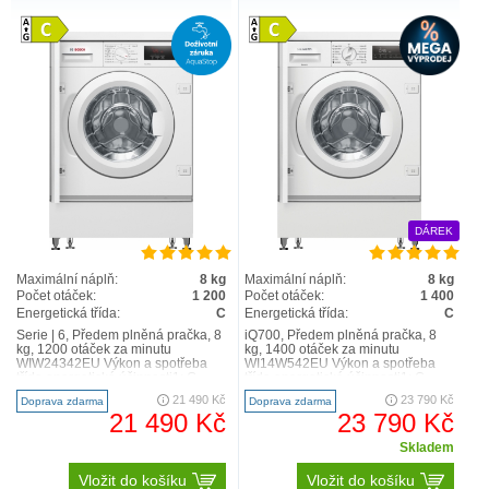
DÁREK
Maximální náplň:
8 kg
Maximální náplň:
8 kg
Počet otáček:
1 200
Počet otáček:
1 400
Energetická třída:
C
Energetická třída:
C
Serie | 6, Předem plněná pračka, 8
iQ700, Předem plněná pračka, 8
kg, 1200 otáček za minutu
kg, 1400 otáček za minutu
WIW24342EU Výkon a spotřeba
WI14W542EU Výkon a spotřeba
třída energetické účinnosti1: C
třída energetické účinnosti1: C
energie2 / voda3: 62 ..
energie2 / voda3: 62 kWh ..
21 490 Kč
23 790 Kč
Doprava zdarma
Doprava zdarma
21 490 Kč
23 790 Kč
Skladem
Vložit do košíku
Vložit do košíku