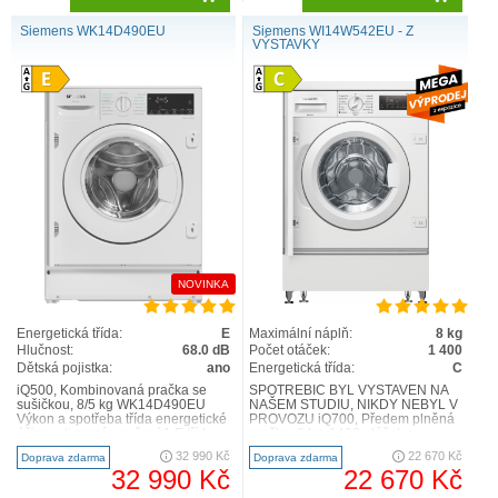
Siemens WK14D490EU
Siemens WI14W542EU - Z
VÝSTAVKY
NOVINKA
Energetická třída:
E
Maximální náplň:
8 kg
Hlučnost:
68.0 dB
Počet otáček:
1 400
Dětská pojistka:
ano
Energetická třída:
C
iQ500, Kombinovaná pračka se
SPOTŘEBIČ BYL VYSTAVEN NA
sušičkou, 8/5 kg WK14D490EU
NAŠEM STUDIU, NIKDY NEBYL V
Výkon a spotřeba třída energetické
PROVOZU iQ700, Předem plněná
účinnosti praní a sušení:1 E třída
pračka, 8 kg, 1400 otáček za
energetické..
minutu WI14W542EU Výkon a
32 990 Kč
22 670 Kč
Doprava zdarma
Doprava zdarma
spotř..
32 990 Kč
22 670 Kč