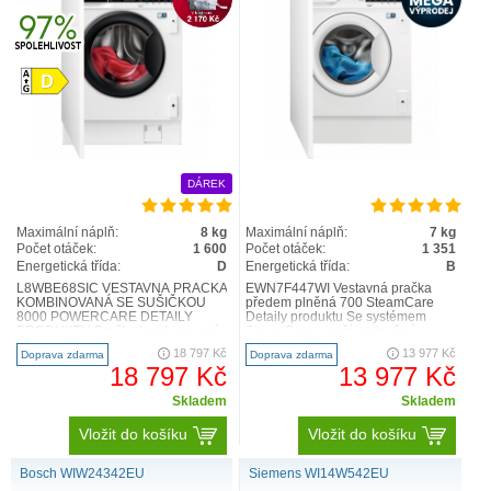
DÁREK
Maximální náplň:
8 kg
Maximální náplň:
7 kg
Počet otáček:
1 600
Počet otáček:
1 351
Energetická třída:
D
Energetická třída:
B
L8WBE68SIC VESTAVNÁ PRAČKA
EWN7F447WI Vestavná pračka
KOMBINOVANÁ SE SUŠIČKOU
předem plněná 700 SteamCare
8000 POWERCARE DETAILY
Detaily produktu Se systémem
PRODUKTU Pračka kombinovaná
SteamCare v naší vestavěné
se sušičkou AEG 8000 PowerCare
pračce PerfectCare 700 můžete
18 797 Kč
13 977 Kč
Doprava zdarma
Doprava zdarma
využívá te..
mí..
18 797 Kč
13 977 Kč
Skladem
Skladem
Vložit do košíku
Vložit do košíku
Bosch WIW24342EU
Siemens WI14W542EU