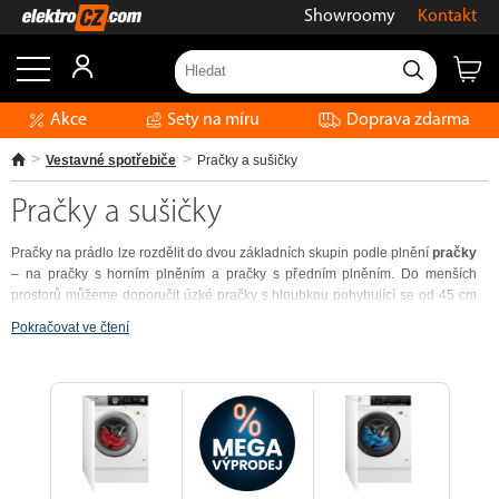
Showroomy
Kontakt
Akce
Sety na míru
Doprava zdarma
Vestavné spotřebiče
Pračky a sušičky
Pračky a sušičky
Pračky na prádlo lze rozdělit do dvou základních skupin podle plnění
pračky
– na pračky s horním plněním a pračky s předním plněním. Do menších
prostorů můžeme doporučit úzké pračky s hloubkou pohybující se od 45 cm
do 50 cm, standardní hloubka praček činí 60 cm. Pakliže patříte mezi
Pokračovat ve čtení
náročnější spotřebitele využívající sušičku na prádlo, doporučujeme Vám
pračky kombinované se sušičkou. V neposlední řadě si můžete vybrat mezi
možností volně stojící pračky a pračkou vestavnou.
Jak vybrat vhodnou
pračku?