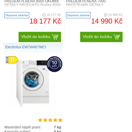
PŘEDEM PLNĚNÁ 8000 ÖKOMIX
PŘEDEM PLNĚNÁ 7000
DETAILY PRODUKTU Pračka 8000
PROSTEAM® DETAILY
PowerCare se dokonale hodí k
PRODUKTU Vestavěná pračka
ostatním spotřebičům, je méně h..
7000 ProSteam®, která je
18 177 Kč
14 990 Kč
Doprava zdarma
Doprava zdarma
integrovaná s ostatními kuchy..
18 177 Kč
14 990 Kč
Vložit do košíku
Vložit do košíku
Electrolux EW7W467WCI
Maximální náplň praní:
7 kg
Kapacita sušení:
4 kg