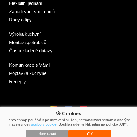
Flexibilní jednání
Zabudování spotřebičů
Rady a tipy
Výroba kuchyní
Montáž spotřebičů
Často kladené dotazy
Komunikace s Vámi
Poptávka kuchyně
Recepty
Cookies
Tento eshop používá k poskytování služeb, personalizaci reklam a analýze
návštěvnosti
soubory cookie
. Souhlas udělíte kliknutím na políčko „OK“.
© 2007-2026 2Traders CZ s.r.o.
Nastavení
OK