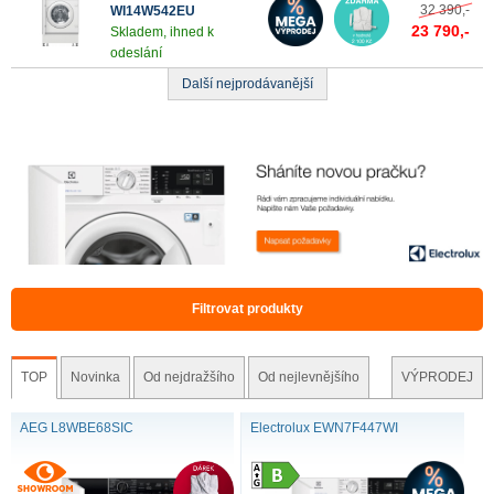
32 390,-
WI14W542EU
23 790,-
Skladem, ihned k
odeslání
Další nejprodávanější
Filtrovat produkty
TOP
Novinka
Od nejdražšího
Od nejlevnějšího
VÝPRODEJ
AEG L8WBE68SIC
Electrolux EWN7F447WI