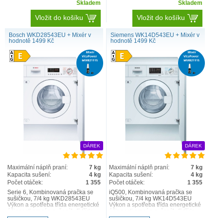
Skladem
Skladem
Vložit do košíku
Vložit do košíku
Bosch WKD28543EU + Mixér v
Siemens WK14D543EU + Mixér v
hodnotě 1499 Kč
hodnotě 1499 Kč
DÁREK
DÁREK
Maximální náplň praní:
7 kg
Maximální náplň praní:
7 kg
Kapacita sušení:
4 kg
Kapacita sušení:
4 kg
Počet otáček:
1 355
Počet otáček:
1 355
Serie 6, Kombinovaná pračka se
iQ500, Kombinovaná pračka se
sušičkou, 7/4 kg WKD28543EU
sušičkou, 7/4 kg WK14D543EU
Výkon a spotřeba třída energetické
Výkon a spotřeba třída energetické
účinnosti praní a sušení1: E třída
účinnosti praní a sušení1: E třída
energetické ú..
energetické úči..