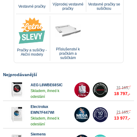
Výprodej vestavné
Vestavné pračky se
Vestavné pračky
pračky
sušičkou
Příslušenství k
Pračky a sušičky -
pračkám a
Akční modely
sušičkám
Nejprodávanější
AEG L8WBE68SIC
31 165,-
Skladem, ihned k
18 797,-
odeslání
Electrolux
21 165,-
EWN7F447WI
13 977,-
Skladem, ihned k
odeslání
Siemens