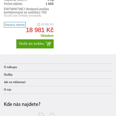
Počet otáček:
1 600
EW7W467WCI Vestavná pračka
kombinovaná se sušičkou 700
DualCare Detaily produktu
Vestavná pračka kombinovaná se
sušičkou Electrolux PerfectCare..
18 981 Kč
Doprava zdarma
18 981 Kč
Skladem
Vložit do košíku
O nákupu
Služby
Jak na reklamaci
O nás
Kde nás najdete?