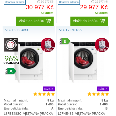
30 977 Kč
29 977 Kč
Doprava zdarma
Doprava zdarma
30 977 Kč
29 977 Kč
Skladem
Skladem
Vložit do košíku
Vložit do košíku
AEG L8FBE48SCI
AEG L7FNE48SI
DÁREK
DÁREK
Maximální náplň:
8 kg
Maximální náplň:
8 kg
Počet otáček:
1 400
Počet otáček:
1 400
Energetická třída:
A
Energetická třída:
B
L8FBE48SCI VESTAVNÁ PRAČKA
L7FNE48SI VESTAVNÁ PRAČKA