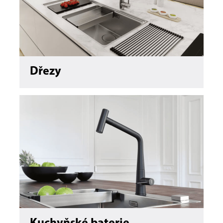
Dřezy
Vaření & pečení