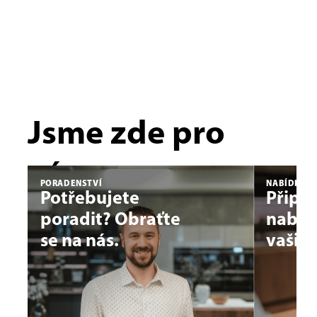
Jsme zde pro
vás.
PORADENSTVÍ
NABÍDKY N
Potřebujete
Připr
poradit? Obraťte
nabíd
se na nás.
vašic