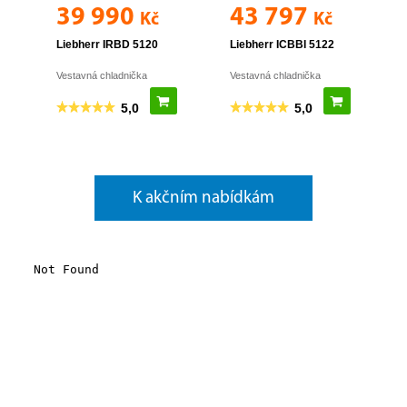
K akčním nabídkám