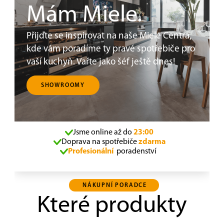
Mám Miele.
Přijďte se inspirovat na naše Miele Centra,
kde vám poradíme ty pravé spotřebiče pro
vaší kuchyň. Vařte jako šéf ještě dnes!
SHOWROOMY
Jsme online až do
23:00
Doprava na spotřebiče
zdarma
Profesionální
poradenství
NÁKUPNÍ PORADCE
Které produkty