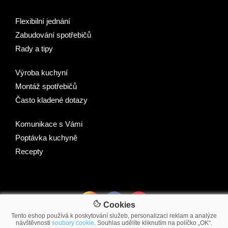
Flexibilní jednání
Zabudování spotřebičů
Rady a tipy
Výroba kuchyní
Montáž spotřebičů
Často kladené dotazy
Komunikace s Vámi
Poptávka kuchyně
Recepty
Cookies
Tento eshop používá k poskytování služeb, personalizaci reklam a analýze
návštěvnosti
soubory cookie
. Souhlas udělíte kliknutím na políčko „OK“.
© 2007-2026 2Traders CZ s.r.o.