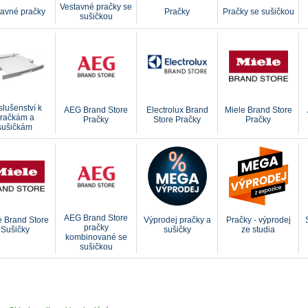
Vestavné pračky se
tavné pračky
Pračky
Pračky se sušičkou
sušičkou
slušenství k
AEG Brand Store
Electrolux Brand
Miele Brand Store
račkám a
Pračky
Store Pračky
Pračky
sušičkám
AEG Brand Store
e Brand Store
Výprodej pračky a
Pračky - výprodej
pračky
Sušičky
sušičky
ze studia
kombinované se
sušičkou