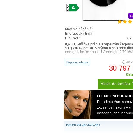
D
Maximální náplň:
Energetická třída:
Hloubka:
62
iQ700, Sušička prádla s tepelným čerpadl
9 kg WR47B2C0CS Výkon a spotřeba tříd
energetické účinnosti:1 A energie:2 79 kW
jmenovitá kapac..
30 7
Doprava zdarma
30 797
Skl
Vložit do košíku
FLEXIBILNÍ PORADC
Poradíme Vám samozřej
zkušeností, rádi s V
dohodnout na individu
Bosch WGB244A2BY