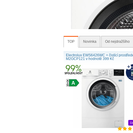
TOP
Novinka
Od nejdražšího
Electrolux EWS6426WC + čistící prostřed
M2GCP121 v hodnotě 399 Kč
D