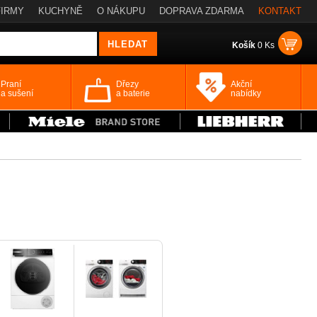
FIRMY
KUCHYNĚ
O NÁKUPU
DOPRAVA ZDARMA
KONTAKT
Košík
0 Ks
Praní
Dřezy
Akční
a sušení
a baterie
nabídky