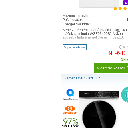
D
Maximální náplň:
Počet otáček:
Energetická třída:
Serie 2, Předem plněná pračka, 8 kg, 140
otáček za minutu WGE03400BY Výkon a
spotřeba třída energetické účinnosti:1 A
energie2 / voda3: 46 kW..
9 9
Doprava zdarma
9 990
Skl
Vložit do košíku
Siemens WR47B2C0CS