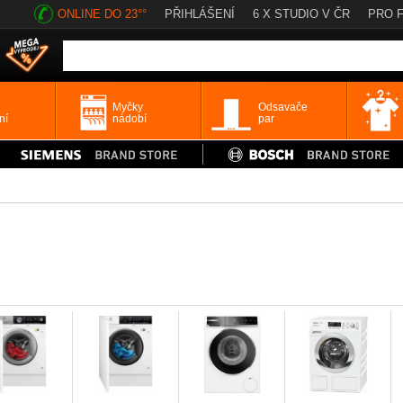
ONLINE DO 23°°
PŘIHLÁŠENÍ
6 X STUDIO V ČR
PRO 
Myčky
Odsavače
ní
nádobí
par