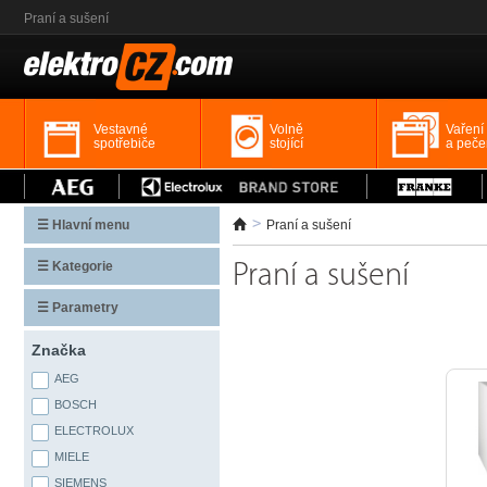
Praní a sušení
Vestavné
Volně
Vaření
spotřebiče
stojící
a peče
☰ Hlavní menu
Praní a sušení
☰ Kategorie
Praní a sušení
☰ Parametry
Značka
AEG
BOSCH
ELECTROLUX
MIELE
SIEMENS