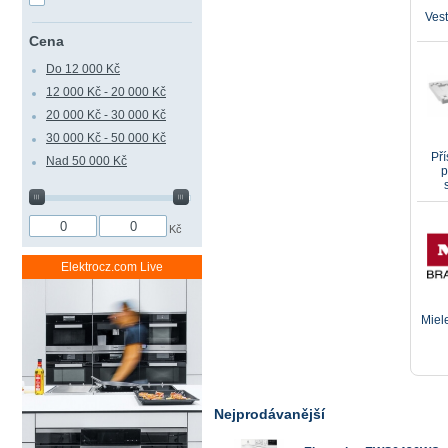
Ves
Cena
Do 12 000 Kč
12 000 Kč - 20 000 Kč
20 000 Kč - 30 000 Kč
30 000 Kč - 50 000 Kč
Pří
Nad 50 000 Kč
p
Kč
Elektrocz.com Live
Miel
Nejprodávanější