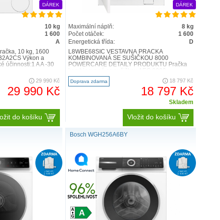
DÁREK
DÁREK
10 kg
Maximální náplň:
8 kg
1 600
Počet otáček:
1 600
A
Energetická třída:
D
račka, 10 kg, 1600
L8WBE68SIC VESTAVNÁ PRAČKA
6B2A2CS Výkon a
KOMBINOVANÁ SE SUŠIČKOU 8000
é účinnosti:1 A A -30
POWERCARE DETAILY PRODUKTU Pračka
kombinovaná se sušičkou AEG 8000
PowerCare využívá te..
29 990 Kč
18 797 Kč
Doprava zdarma
29 990 Kč
18 797 Kč
Skladem
ožit do košíku
Vložit do košíku
Bosch WGH256A6BY