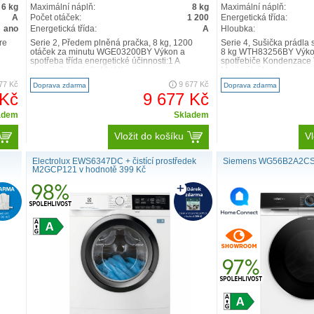
6 kg
Maximální náplň:
8 kg
Maximální náplň:
A
Počet otáček:
1 200
Energetická třída:
ano
Energetická třída:
A
Hloubka:
re
Serie 2, Předem plněná pračka, 8 kg, 1200
Serie 4, Sušička prádla
otáček za minutu WGE03200BY Výkon a
8 kg WTH83256BY Výkon
spotřeba třída energetické účinnosti:1 A
spotřebiče Kondenzace 
energie2 / voda3: 46 kW..
Maximální kapa..
77 Kč
9 677 Kč
Doprava zdarma
Doprava zdarma
 Kč
9 677 Kč
adem
Skladem
Vložit do košíku
Vl
Electrolux EWS6347DC + čistící prostředek
Siemens WG56B2A2C
M2GCP121 v hodnotě 399 Kč