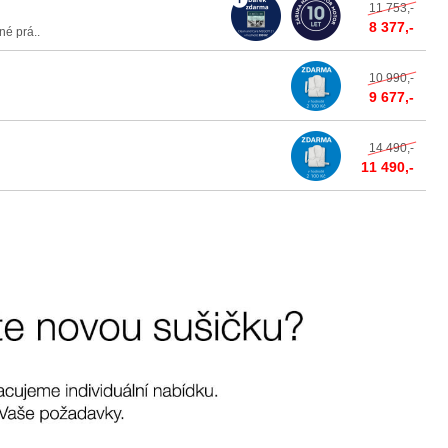
11 753,-
8 377,-
é prá..
10 990,-
9 677,-
14 490,-
11 490,-