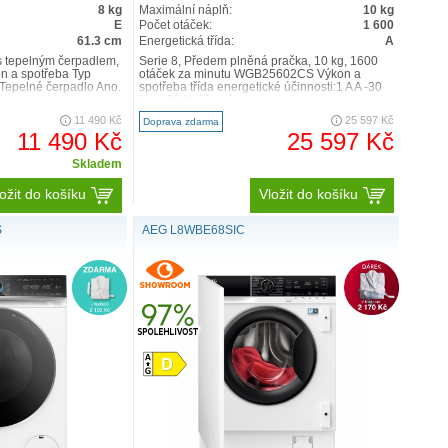
8 kg
Maximální náplň:
10 kg
E
Počet otáček:
1 600
61.3 cm
Energetická třída:
A
 s tepelným čerpadlem,
Serie 8, Předem plněná pračka, 10 kg, 1600
 a spotřeba Typ
otáček za minutu WGB25602CS Výkon a
Tepelné čerpadlo Ano.
spotřeba třída energetické účinnosti:1 A A -30
%: o 30 % účinně..
11 490 Kč
25 597 Kč
Doprava zdarma
11 490 Kč
25 597 Kč
Skladem
ožit do košíku
Vložit do košíku
S
AEG L8WBE68SIC