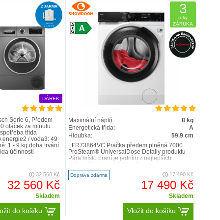
3
roky
ZÁRUKA
DÁREK
sch Serie 6, Předem
Maximální náplň:
8 kg
00 otáček za minutu
Energetická třída:
A
otřeba třída
Hloubka:
59.9 cm
A energie2 / voda3: 49
ě: 1 - 9 kg doba trvání
LFR73864VC Pračka předem plněná 7000
ída účinnosti
ProSteam® UniversalDose Detaily produktu
Pára místo praní je jedním z nejlepších
způsobů, jak osvěžit obleče..
32 560 Kč
17 490 Kč
Doprava zdarma
32 560 Kč
17 490 Kč
Skladem
Skladem
ožit do košíku
Vložit do košíku