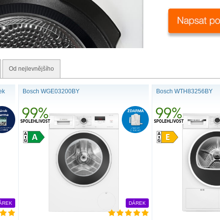
Od nejlevnějšího
ek
Bosch WGE03200BY
Bosch WTH83256BY
ÁREK
DÁREK