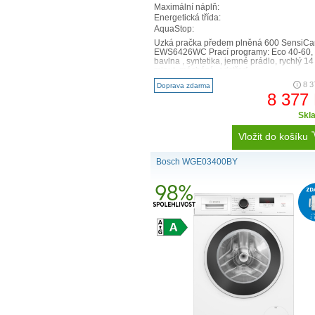
Maximální náplň:
Energetická třída:
AquaStop:
Úzká pračka předem plněná 600 SensiCa
EWS6426WC Prací programy: Eco 40-60,
bavlna , syntetika, jemné prádlo, rychlý 14
minut, máchání , odstřeď..
8 3
Doprava zdarma
8 377
Skl
Vložit do košíku
Bosch WGE03400BY