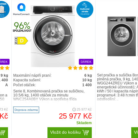
ÁREK
DÁREK
Set pračka a sušička Bo
9 kg
Maximální náplň praní:
6 kg
plněná pračka, 9 kg, 14
1 400
Kapacita sušení:
10 kg
WGG244ZREU Výkon a sp
A
Počet otáček:
1 400
energetické účinnosti1: 
.
Serie 8, Kombinovaná pračka se sušičkou,
kWh / 50 l kapacita nápln
on a
10.5/6 kg, 1400 otáček za minutu
programu4: 3:48 h:min tř
-50
WNC254A0BY Výkon a spotřeba třída
odstředění: ..
energetické účinnosti praní a sušen..
73 Kč
25 977 Kč
Doprava zdarma
 Kč
25 977 Kč
Skladem
Vložit do košíku
Vl