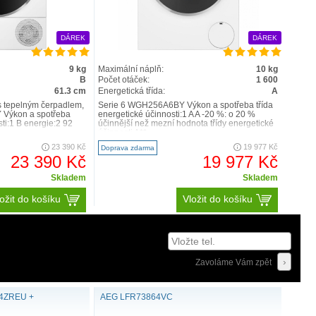
DÁREK
DÁREK
9 kg
Maximální náplň:
10 kg
B
Počet otáček:
1 600
61.3 cm
Energetická třída:
A
 s tepelným čerpadlem,
Serie 6 WGH256A6BY Výkon a spotřeba třída
 Výkon a spotřeba
energetické účinnosti:1 A A -20 %: o 20 %
sti:1 B energie:2 92
účinnější než mezní hodnota třídy energetické
účinnosti A**..
23 390 Kč
19 977 Kč
Doprava zdarma
23 390 Kč
19 977 Kč
Skladem
Skladem
ožit do košíku
Vložit do košíku
Zavoláme Vám zpět
44ZREU +
AEG LFR73864VC