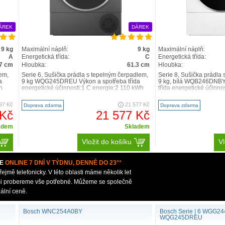
ÁREK
DÁREK
9 kg
Maximální náplň:
9 kg
Maximální náplň:
A
Energetická třída:
C
Energetická třída:
.7 cm
Hloubka:
61.3 cm
Hloubka:
em,
Serie 6, Sušička prádla s tepelným čerpadlem,
Serie 8, Sušička prádla
a
9 kg WQG245DREU Výkon a spotřeba třída
9 kg, bílá WQB246DNBY
h
energetické účinnosti:1 C energie:2 110 kWh
třída energetické účinno
jmenovitá ka..
kWh jmenovi..
97 Kč
21 577 Kč
Doprava zdarma
Doprava zdarma
 Kč
21 577 Kč
adem
Skladem
Vložit do košíku
Vl
E
ONLINE 7 DNÍ V TÝDNU, DENNĚ DO 23°°
mě telefonicky. V této oblasti máme několik let
ámi probereme vše potřebné. Můžeme se společně
ální ceně.
Bosch WNC254A0BY
Bosch Serie | 6 WGG2
WQG245DREU