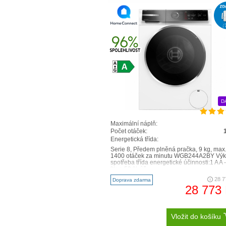
D
Maximální náplň:
Počet otáček:
Energetická třída:
Serie 8, Předem plněná pračka, 9 kg, max
1400 otáček za minutu WGB244A2BY Výk
spotřeba třída energetické účinnosti:1 A A 
%: o 50 % úč..
28 7
Doprava zdarma
28 773
Vložit do košíku