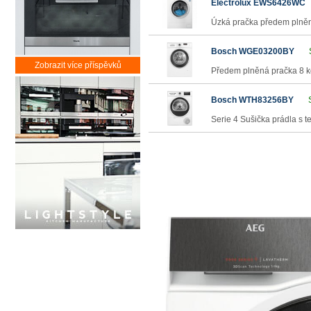
Electrolux EWS6426WC
Úzká pračka předem plněn
Bosch WGE03200BY
Zobrazit více příspěvků
Předem plněná pračka 8 kg
Bosch WTH83256BY
Serie 4 Sušička prádla s 