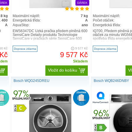
ÁREK
DÁREK
8 kg
Maximální náplň:
7 kg
Maximální náplň:
1 400
Energetická třída:
A
Počet otáček:
A
AquaStop:
ano
Energetická třída:
0
EWS6347DC Úzká pračka předem plněná 600
iQ700, Předem plněná p
SensiCare Detaily produktu Technologie
otáček za minutu WG5
SensiCare v pračkách série SensiCare 600
spotřeba třída energetick
automaticky nastaví dél..
%: o 30 % účinnějš..
90 Kč
9 577 Kč
Doprava zdarma
Doprava zdarma
 Kč
9 577 Kč
adem
Skladem
Vložit do košíku
Vl
Bosch WQG245DREU
Bosch WQB246DNBY