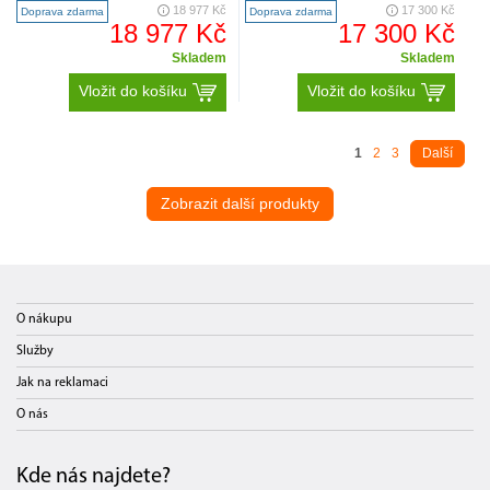
aromaDouble Shot - extra silná
Espresso Macchiato, káva,
18 977 Kč
17 300 Kč
Doprava zdarma
Doprava zdarma
káva při za..
Cappuccino, Latte Macchia..
18 977 Kč
17 300 Kč
Skladem
Skladem
Vložit do košíku
Vložit do košíku
1
2
3
Další
Zobrazit další produkty
O nákupu
Služby
Jak na reklamaci
O nás
Kde nás najdete?