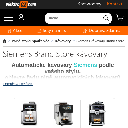
Showroomy
Kontakt
Akce
Sety na míru
Doprava zdarma
Volně stojící spotřebiče
Kávovary
Siemens kávovary Brand Store
Siemens Brand Store kávovary
Automatické kávovary
Siemens
podle
vašeho
stylu.
objevte řadu plně automatických kávovarů
Siemens EQ.
Inovativní technologie pro
Pokračovat ve čtení
vytříbený požitek.
Čím jsou naše kávovary tak jedinečné?