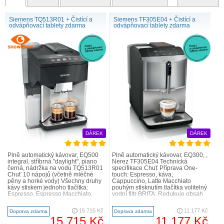
Siemens TQ513R01 + Čistící a
Siemens TF305E04 + Čistící a
odvápňovací tablety zdarma
odvápňovací tablety zdarma
DÁREK
DÁREK
Snadné používání.
Naším cílem je co nejsnadnější příprava dokonalé kávy, proto
Plně automatický kávovar, EQ500
Plně automatický kávovar, EQ300, ,
integral, stříbrná "daylight", piano
Nerez TF305E04 Technická
kávovary Siemens nabízejí jedinečná a velmi intuitivní uživatelská
černá, nádržka na vodu TQ513R01
specifikace Chuť Příprava One-
rozhraní.
Chuť 10 nápojů (včetně mléčné
touch: Espresso, káva,
pěny a horké vody) Všechny druhy
Cappuccino, Latte Macchiato
Chcete si vychutnávat mléčné nápoje, aniž byste se museli
kávy stiskem jednoho tlačítka:
pouhým stisknutím tlačítka volitelný
zabývat čištěním dávkovače?
Espresso, Espresso Macchiato,
vodní filtr BRITA: Redukuje obsah
káva, Cappuccino, Latte
vápníku ve vodě, filtruje látky
Příprava skutečně dobrých, aromatických kávových specialit je
Macchiato. Rychle a poh..
ovlivňující chuť a vů..
15 715 Kč
11 177 Kč
Doprava zdarma
Doprava zdarma
potěšením, ne však čištění mléčného systému. Proto Siemens
15 715 Kč
11 177 Kč
vyvinul technologii autoMilk Clean. Tento plně automatický systém