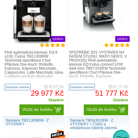
DÁREK
DÁREK
Plně automatický kávovar, EQ.9
SPOTŘEBIČ BYL VYSTAVEN NA
s100, Černá TI921309RW
NAŠEM STUDIU, NIKDY NEBYL V
Technická specifikace Chuť
PROVOZU Plně automatický
Příprava One-touch: Ristretto,
kávovar EQ.9 plus connect s700
Espresso, Espresso Macchiato,
dark inox TI9573X5RW Technická
Cappuccino, Latte Macchiato, káva
specifikace Chuť Příprava One-
s mlékem pouhým stisknutím
touch: Ristretto, Espresso,
tlačítka aromaDouble Shot - extra
Espresso Macchiato, Cappuccino,
silná káva při zachování správné..
Latte Macchiato, káva s mlékem
29 977 Kč
51 777 Kč
Doprava zdarma
Doprava zdarma
pou..
29 977 Kč
51 777 Kč
Skladem
Skladem
Vložit do košíku
Vložit do košíku
Siemens TI921309RW - Z
Siemens TI924301RW - Z
VÝSTAVKY
VÝSTAVKY + Čistící a
odvápňovací tablety zdarma