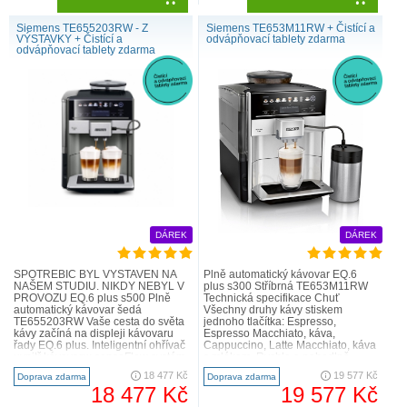
Siemens TE655203RW - Z
Siemens TE653M11RW + Čistící a
VÝSTAVKY + Čistící a
odvápňovací tablety zdarma
odvápňovací tablety zdarma
DÁREK
DÁREK
SPOTŘEBIČ BYL VYSTAVEN NA
Plně automatický kávovar EQ.6
NAŠEM STUDIU. NIKDY NEBYL V
plus s300 Stříbrná TE653M11RW
PROVOZU EQ.6 plus s500 Plně
Technická specifikace Chuť
automatický kávovar šedá
Všechny druhy kávy stiskem
TE655203RW Vaše cesta do světa
jednoho tlačítka: Espresso,
kávy začíná na displeji kávovaru
Espresso Macchiato, káva,
řady EQ.6 plus. Inteligentní ohřívač
Cappuccino, Latte Macchiato, káva
uvnitř kávovaru: sensoFlow systém
s mlékem. Rychle a pohodlně.
garantuje maximální ..
Další kávové speciality pro větší
18 477 Kč
19 577 Kč
Doprava zdarma
Doprava zdarma
pož..
18 477 Kč
19 577 Kč