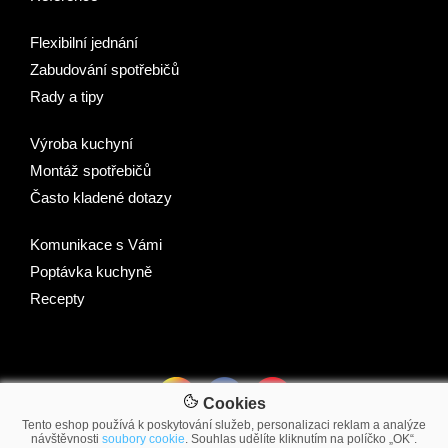
Flexibilní jednání
Zabudování spotřebičů
Rady a tipy
Výroba kuchyní
Montáž spotřebičů
Často kladené dotazy
Komunikace s Vámi
Poptávka kuchyně
Recepty
Cookies
Tento eshop používá k poskytování služeb, personalizaci reklam a analýze
návštěvnosti
soubory cookie
. Souhlas udělíte kliknutím na políčko „OK“.
© 2007-2026 2Traders CZ s.r.o.