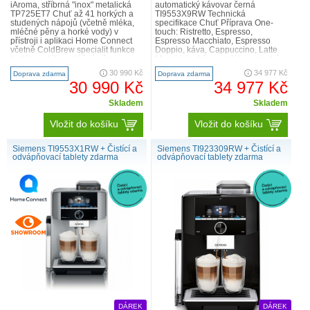
iAroma, stříbrná "inox" metalická
automatický kávovar černá
TP725ET7 Chuť až 41 horkých a
TI9553X9RW Technická
Chcete vyzkoušet nejtišší automatický kávovar
studených nápojů (včetně mléka,
specifikace Chuť Příprava One-
mléčné pěny a horké vody) v
touch: Ristretto, Espresso,
Siemens?
přístroji i aplikaci Home Connect
Espresso Macchiato, Espresso
včetně ColdBrew specialit funkce
Doppio, káva, Cappuccino, Latte
Užijte si přípravu kávy v klidu a pohodě. Dokonalejší technika
teplého mléka, mléčné pěny a
Macchiato, káva s mlékem pouhým
spotřebiče s optimalizovanou zvukovou izolací umožňuje výrazné
horké vody aromaSe..
stisknutím tlačítka baristaMode:
30 990 Kč
34 977 Kč
Doprava zdarma
Doprava zdarma
další mož..
snížení hluku – plně automatický kávovar EQ.9 plus je tím
30 990 Kč
34 977 Kč
nejtišším, jaký vám může Siemens nabídnout.
Skladem
Skladem
Vložit do košíku
Vložit do košíku
Siemens TI9553X1RW + Čistící a
Siemens TI923309RW + Čistící a
odvápňovací tablety zdarma
odvápňovací tablety zdarma
Kávová zrna.
Až se příště budete chystat k popíjení kávy, vzpomeňte si na
DÁREK
DÁREK