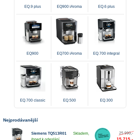
EQ.9 plus
EQ900 iAroma
EQ.6 plus
EQ900
EQ700 iAroma
EQ.700 integral
Chcete zvládnout přípravu kávy do posledního detailu jako
barista?
K dispozici je pět základních parametrů funkce baristaMode, které
napomáhají kvalitě kávy a espressa: intenzita kávy, množství
kávy, teplota, poměr káva–mléko a rychlost spařování. Přepnutím
do režimu baristaMode můžete využít mnohem detailnější a
dokonale přizpůsobená nastavení, která vyhoví jakýmkoli
EQ.700 classic
EQ.500
EQ.300
požadavkům na chuť kávy. Díky tomuto optimalizovanému
nastavení objevíte umění přípravy kávy.
Funkčnost se snoubí s designem.
Nejprodávanější
Mimořádná kombinace dokonalé funkčnosti, nadčasového
designu a smyslu pro každý detail je zárukou trvalé kvality a
25 990,-
Siemens TQ513R01
Skladem,
elegance kávovarů Siemens.
15 715,-
ihned k odeslání