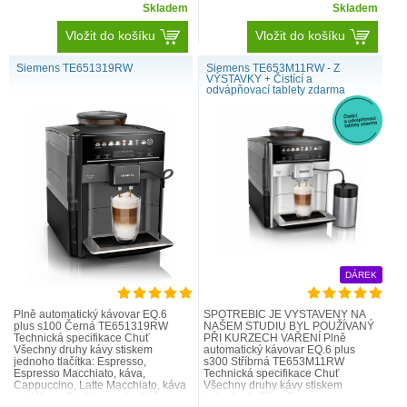
Skladem
Skladem
Vložit do košíku
Vložit do košíku
Siemens TE651319RW
Siemens TE653M11RW - Z
VÝSTAVKY + Čistící a
odvápňovací tablety zdarma
DÁREK
Plně automatický kávovar EQ.6
SPOTŘEBIČ JE VYSTAVENÝ NA
plus s100 Černá TE651319RW
NAŠEM STUDIU BYL POUŽÍVANÝ
Technická specifikace Chuť
PŘI KURZECH VAŘENÍ Plně
Všechny druhy kávy stiskem
automatický kávovar EQ.6 plus
jednoho tlačítka: Espresso,
s300 Stříbrná TE653M11RW
Espresso Macchiato, káva,
Technická specifikace Chuť
Cappuccino, Latte Macchiato, káva
Všechny druhy kávy stiskem
s mlékem. Rychle a pohodlně.
jednoho tlačítka: Espresso,