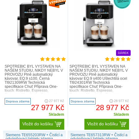
DÁREK
SPOTŘEBIČ BYL VYSTAVEN NA
SPOTŘEBIČ BYL VYSTAVEN NA
NAŠEM STUDIU, NIKDY NEBYL V
NAŠEM STUDIU, NIKDY NEBYL V
PROVOZU Plně automatický
PROVOZU Plně automatický
kávovar, EQ.9 s100, Černá
kávovar EQ.9 s400 Ušlechtilá ocel
TI921309RW Technická
TI924301RW Technická
specifikace Chuť Příprava One-
specifikace Chuť Příprava One-
touch: Ristretto, Espresso,
touch: Ristretto, Espresso,
Espresso Macchiato, Cappuccino,
Espresso Macchiato, Espresso
Latte Macchiato, káva s mlékem
Doppio, káva, Cappuccino, Latte
27 977 Kč
28 977 Kč
Doprava zdarma
Doprava zdarma
pouhým stisknutím tl..
Macchiato, ká..
27 977 Kč
28 977 Kč
Skladem
Skladem
Vložit do košíku
Vložit do košíku
Siemens TE655203RW + Čistící a
Siemens TE657313RW + Čistící a
odvápňovací tablety zdarma
odvápňovací tablety zdarma