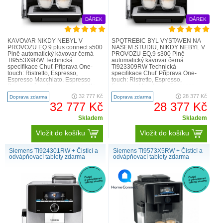
DÁREK
DÁREK
KÁVOVAR NIKDY NEBYL V
SPOTŘEBIČ BYL VYSTAVEN NA
PROVOZU EQ.9 plus connect s500
NAŠEM STUDIU, NIKDY NEBYL V
Plně automatický kávovar černá
PROVOZU EQ.9 s300 Plně
TI9553X9RW Technická
automatický kávovar černá
specifikace Chuť Příprava One-
TI923309RW Technická
touch: Ristretto, Espresso,
specifikace Chuť Příprava One-
Espresso Macchiato, Espresso
touch: Ristretto, Espresso,
Doppio, káva, Cappuccino, Latte
Espresso Macchiato, Espresso
Macchiato, káva s mlékem pouhým
Doppio, káva, Cappuccino, Latte
32 777 Kč
28 377 Kč
Doprava zdarma
Doprava zdarma
stisknut..
Macchiato, káva s mlék..
32 777 Kč
28 377 Kč
Skladem
Skladem
Vložit do košíku
Vložit do košíku
Siemens TI924301RW + Čistící a
Siemens TI9573X5RW + Čistící a
odvápňovací tablety zdarma
odvápňovací tablety zdarma