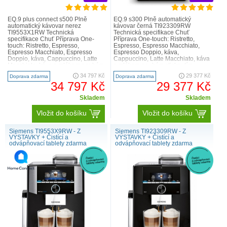
starověkou Etiopii, považovanou za duchovní domovinu kávy.
Kávovník je stálezelený tropický keř, který plodí tzv. kávové třešně
EQ.9 plus connect s500 Plně
EQ.9 s300 Plně automatický
obsahující kávová zrna. Existuje více než 60 různých druhů kávy,
automatický kávovar nerez
kávovar černá TI923309RW
TI9553X1RW Technická
Technická specifikace Chuť
z nichž dva velmi odlišné druhy – arabica a robusta – patří mezi ty
specifikace Chuť Příprava One-
Příprava One-touch: Ristretto,
nejdůležitější v komerčním kávovém průmyslu.
touch: Ristretto, Espresso,
Espresso, Espresso Macchiato,
Espresso Macchiato, Espresso
Espresso Doppio, káva,
Doppio, káva, Cappuccino, Latte
Cappuccino, Latte Macchiato, káva
Macchiato, káva s mlékem pouhým
s mlékem pouhým stisknutím
stisknutím tlačítka baristaMode:
tlačítka aromaDouble Shot - extra
34 797 Kč
29 377 Kč
Doprava zdarma
Doprava zdarma
další možn..
silná káva ..
34 797 Kč
29 377 Kč
Skladem
Skladem
Vložit do košíku
Vložit do košíku
Siemens TI9553X9RW - Z
Siemens TI923309RW - Z
VÝSTAVKY + Čistící a
VÝSTAVKY + Čistící a
odvápňovací tablety zdarma
odvápňovací tablety zdarma