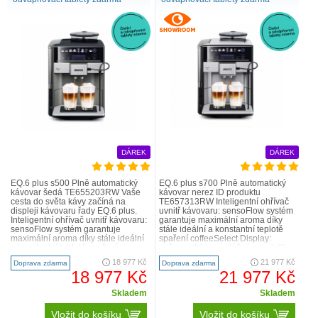
DÁREK
DÁREK
EQ.6 plus s500 Plně automatický
EQ.6 plus s700 Plně automatický
kávovar šedá TE655203RW Vaše
kávovar nerez ID produktu
cesta do světa kávy začíná na
TE657313RW Inteligentní ohřívač
displeji kávovaru řady EQ.6 plus.
uvnitř kávovaru: sensoFlow systém
Inteligentní ohřívač uvnitř kávovaru:
garantuje maximální aroma díky
sensoFlow systém garantuje
stále ideální a konstantní teplotě
maximální aroma díky stále ideální
spaření coffeeSelect Display:
a konstantní teplotě spaření
voňavou kávu a mléčné speciality
coffeeSe..
si vyberete jedn..
18 977 Kč
21 977 Kč
Doprava zdarma
Doprava zdarma
18 977 Kč
21 977 Kč
Skladem
Skladem
Vložit do košíku
Vložit do košíku