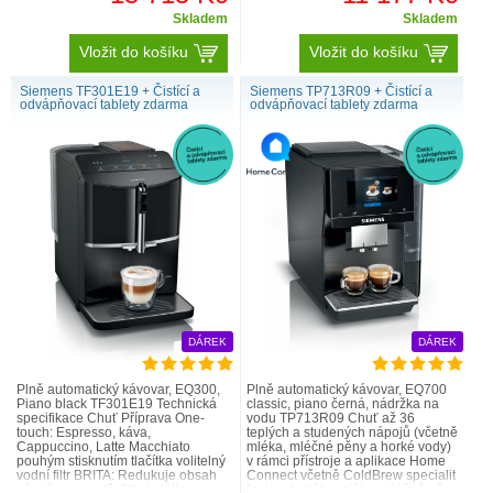
Skladem
Skladem
čištění párou se spouští po přípravě každého nápoje a zajišťuje
tak dokonalou hygienu, čímž vás zbaví povinnosti každodenně
Vložit do košíku
Vložit do košíku
čistit mléčný systém. V systému se neusazují zbytky mléka a vy
se můžete pohodlně usadit a vychutnat si šálek skvělé kávy.
Siemens TF301E19 + Čistící a
Siemens TP713R09 + Čistící a
odvápňovací tablety zdarma
odvápňovací tablety zdarma
Prvotřídní německá kvalita.
Kávovary Siemens navržené v Německu jsou symbolem stálosti,
spolehlivosti a prvotřídních technologií.
DÁREK
DÁREK
Plně automatický kávovar, EQ300,
Plně automatický kávovar, EQ700
Piano black TF301E19 Technická
classic, piano černá, nádržka na
Chcete si vychutnávat různé druhy kávy?
specifikace Chuť Příprava One-
vodu TP713R09 Chuť až 36
Díky systému dualBean plně automatického kávovaru Siemens
touch: Espresso, káva,
teplých a studených nápojů (včetně
Cappuccino, Latte Macchiato
mléka, mléčné pěny a horké vody)
připravíte požadovaný nápoj s použitím té správné zrnkové kávy.
pouhým stisknutím tlačítka volitelný
v rámci přístroje a aplikace Home
Dva samostatné zásobníky na zrnkovou kávu – každý s vlastním
vodní filtr BRITA: Redukuje obsah
Connect včetně ColdBrew specialit
vápníku ve vodě, filtruje látky
funkce teplého mléka, mléčné pěny