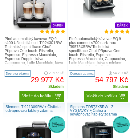
DÁREK
DÁREK
Plně automatický kávovar EQ.9
Plně automatický kávovar EQ.9
s400 Ušlechtilá ocel TI924301RW
plus connect s700 dark inox
Technická specifikace Chuť
TI9573X5RW Technická
Příprava One-touch: Ristretto,
specifikace Chuť Příprava One-
Espresso, Espresso Macchiato,
touch: Ristretto, Espresso,
Espresso Doppio, káva,
Espresso Macchiato, Cappuccino,
Cappuccino, Latte Macchiato, káva
Latte Macchiato, káva s mlékem
s mlékem pouhým stisknutím
pouhým stisknutím tlačítka
tlačítka aromaDouble Shot - extra ..
baristaMode: další možnosti
29 977 Kč
54 797 Kč
Doprava zdarma
Doprava zdarma
nastavení aro..
29 977 Kč
54 797 Kč
Skladem
Skladem
Vložit do košíku
Vložit do košíku
Siemens TI921309RW + Čistící a
Siemens TI9573X5RW - Z
odvápňovací tablety zdarma
VÝSTAVKY + Čistící a
odvápňovací tablety zdarma