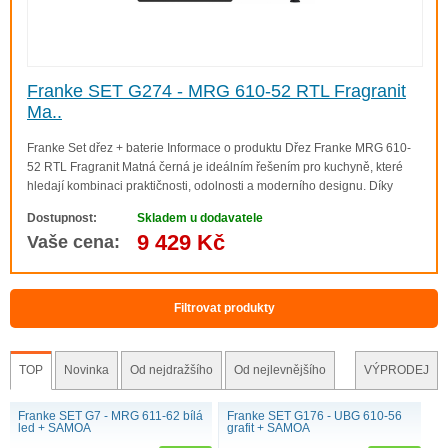
Franke SET G274 - MRG 610-52 RTL Fragranit
Ma..
Franke Set dřez + baterie Informace o produktu Dřez Franke MRG 610-
52 RTL Fragranit Matná černá je ideálním řešením pro kuchyně, které
hledají kombinaci praktičnosti, odolnosti a moderního designu. Díky
prostorné vaničce poskytuje dostatek prostoru pro každodenní práci s
Dostupnost:
Skladem u dodavatele
větším nádobím. Horní mo..
9 429 Kč
Vaše cena:
Filtrovat produkty
TOP
Novinka
Od nejdražšího
Od nejlevnějšího
VÝPRODEJ
Franke SET G7 - MRG 611-62 bílá
Franke SET G176 - UBG 610-56
led + SAMOA
grafit + SAMOA