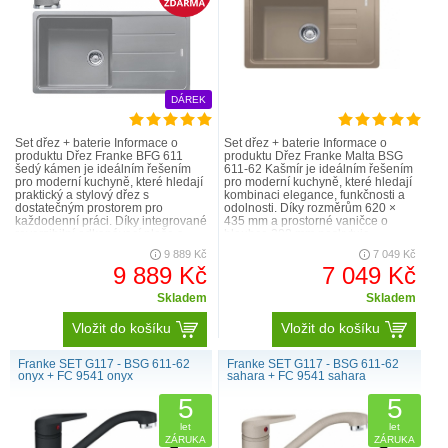
DÁREK
Set dřez + baterie Informace o
Set dřez + baterie Informace o
produktu Dřez Franke BFG 611
produktu Dřez Franke Malta BSG
šedý kámen je ideálním řešením
611-62 Kašmír je ideálním řešením
pro moderní kuchyně, které hledají
pro moderní kuchyně, které hledají
praktický a stylový dřez s
kombinaci elegance, funkčnosti a
dostatečným prostorem pro
odolnosti. Díky rozměrům 620 ×
každodenní práci. Díky integrované
435 mm a prostorné vaničce o
reverzibilní odkapávací ploše a
hloubce 200 mm poskytuje
prostorné vaničce o hloubce ..
dostatek prostoru pro m..
9 889 Kč
7 049 Kč
9 889 Kč
7 049 Kč
Skladem
Skladem
Vložit do košíku
Vložit do košíku
Franke SET G117 - BSG 611-62
Franke SET G117 - BSG 611-62
onyx + FC 9541 onyx
sahara + FC 9541 sahara
5
5
let
let
ZÁRUKA
ZÁRUKA