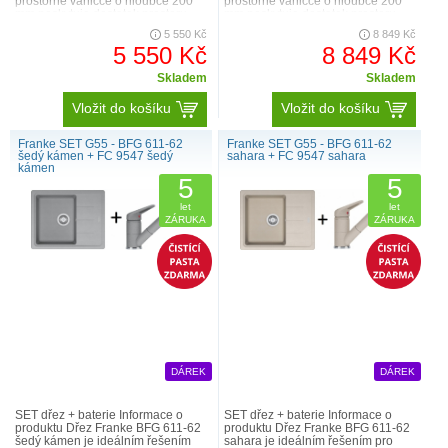
prostorné vaničce o hloubce 200
prostorné vaničce o hloubce 200
mm poskytuje dostatek prostoru
mm poskytuje dostatek prostoru
pro mytí nádobí i jeho odklád..
pro mytí nádobí i jeho odkládá..
5 550 Kč
8 849 Kč
5 550 Kč
8 849 Kč
Skladem
Skladem
Vložit do košíku
Vložit do košíku
Franke SET G55 - BFG 611-62
Franke SET G55 - BFG 611-62
šedý kámen + FC 9547 šedý
sahara + FC 9547 sahara
kámen
5
5
let
let
ZÁRUKA
ZÁRUKA
DÁREK
DÁREK
SET dřez + baterie Informace o
SET dřez + baterie Informace o
produktu Dřez Franke BFG 611-62
produktu Dřez Franke BFG 611-62
šedý kámen je ideálním řešením
sahara je ideálním řešením pro