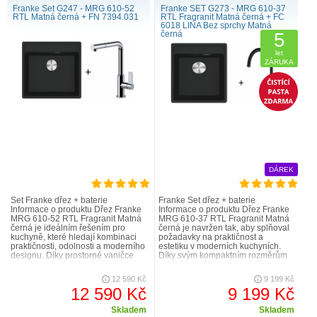
Franke Set G247 - MRG 610-52
Franke SET G273 - MRG 610-37
RTL Matná černá + FN 7394.031
RTL Fragranit Matná černá + FC
6018 LINA Bez sprchy Matná
černá
5
let
ZÁRUKA
DÁREK
Set Franke dřez + baterie
Franke Set dřez + baterie
Informace o produktu Dřez Franke
Informace o produktu Dřez Franke
MRG 610-52 RTL Fragranit Matná
MRG 610-37 RTL Fragranit Matná
černá je ideálním řešením pro
černá je navržen tak, aby splňoval
kuchyně, které hledají kombinaci
požadavky na praktičnost a
praktičnosti, odolnosti a moderního
estetiku v moderních kuchyních.
designu. Díky prostorné vaničce
Díky svým kompaktním rozměrům
poskytuje dostatek prostoru pro
je ideální volbou pro menší
každodenní práci s vě..
kuchyně, přičemž poskytuje dosta..
12 590 Kč
9 199 Kč
12 590 Kč
9 199 Kč
Skladem
Skladem