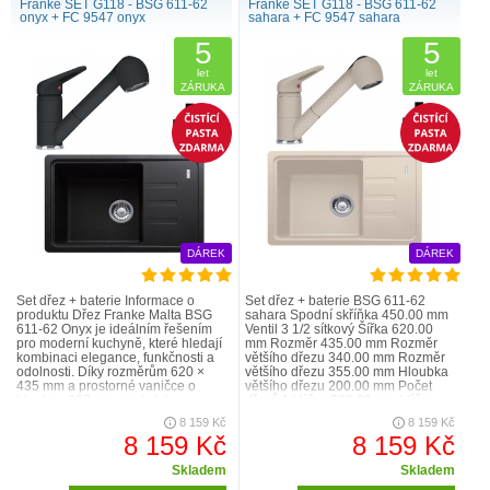
Franke SET G118 - BSG 611-62
Franke SET G118 - BSG 611-62
onyx + FC 9547 onyx
sahara + FC 9547 sahara
5
5
let
let
ZÁRUKA
ZÁRUKA
DÁREK
DÁREK
Set dřez + baterie Informace o
Set dřez + baterie BSG 611-62
produktu Dřez Franke Malta BSG
sahara Spodní skříňka 450.00 mm
611-62 Onyx je ideálním řešením
Ventil 3 1/2 sítkový Šířka 620.00
pro moderní kuchyně, které hledají
mm Rozměr 435.00 mm Rozměr
kombinaci elegance, funkčnosti a
většího dřezu 340.00 mm Rozměr
odolnosti. Díky rozměrům 620 ×
většího dřezu 355.00 mm Hloubka
435 mm a prostorné vaničce o
většího dřezu 200.00 mm Počet
hloubce 200 mm poskytuje
dřezů 1 Výřez 600.00 mm Výřez
dostatek prostoru pro myt..
415.00 mm Šablo..
8 159 Kč
8 159 Kč
8 159 Kč
8 159 Kč
Skladem
Skladem