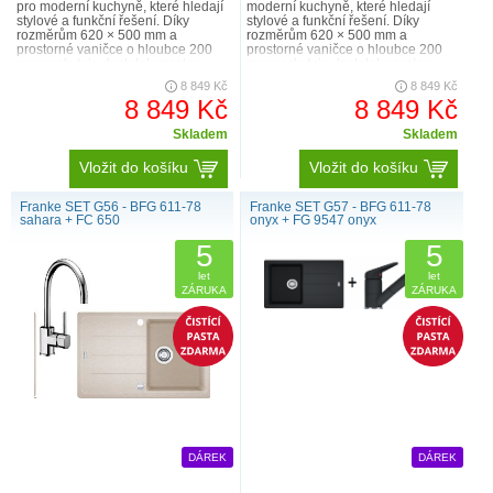
pro moderní kuchyně, které hledají
moderní kuchyně, které hledají
stylové a funkční řešení. Díky
stylové a funkční řešení. Díky
rozměrům 620 × 500 mm a
rozměrům 620 × 500 mm a
prostorné vaničce o hloubce 200
prostorné vaničce o hloubce 200
mm poskytuje dostatek prostoru
mm poskytuje dostatek prostoru
pro mytí nádobí i jeho o..
pro mytí nádobí i jeho odk..
8 849 Kč
8 849 Kč
8 849 Kč
8 849 Kč
Skladem
Skladem
Vložit do košíku
Vložit do košíku
Franke SET G56 - BFG 611-78
Franke SET G57 - BFG 611-78
sahara + FC 650
onyx + FG 9547 onyx
5
5
let
let
ZÁRUKA
ZÁRUKA
DÁREK
DÁREK