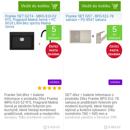
Vložit do košíku
Vložit do košíku
Franke SET G274 - MRG 610-52
Franke SET G57 - BFG 611-78
RTL Fragranit Matná černá + FC
sahara + FG 9547 sahara
6018 LINA Bez sprchy Matná
černá
5
5
let
let
ZÁRUKA
ZÁRUKA
DÁREK
DÁREK
Franke Set dřez + baterie
SET dřez + baterie Informace o
Informace o produktu Dřez Franke
produktu Dřez Franke BFG 611-78
MRG 610-52 RTL Fragranit Matná
sahara je praktickým řešením pro
černá je ideálním řešením pro
moderní kuchyně, které hledají
kuchyně, které hledají kombinaci
stylové a funkční vybavení. Díky
praktičnosti, odolnosti a moderního
rozměrům 780 × 500 mm a
designu. Díky prostorné vaničce
prostorné vaničce o hloubce 200
poskytuje dostatek prostoru pro
mm nabízí dostatek místa pro mytí
každodenní práci s větš..
nádobí i jeho odkládá..
9 429 Kč
8 969 Kč