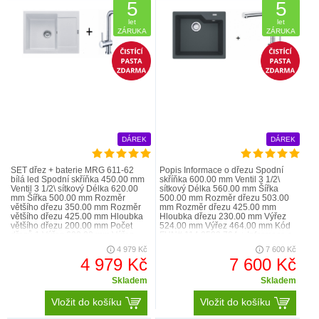
5
5
let
let
ZÁRUKA
ZÁRUKA
DÁREK
DÁREK
SET dřez + baterie MRG 611-62
Popis Informace o dřezu Spodní
bílá led Spodní skříňka 450.00 mm
skříňka 600.00 mm Ventil 3 1/2\
Ventil 3 1/2\ sítkový Délka 620.00
sítkový Délka 560.00 mm Šířka
mm Šířka 500.00 mm Rozměr
500.00 mm Rozměr dřezu 503.00
většího dřezu 350.00 mm Rozměr
mm Rozměr dřezu 425.00 mm
většího dřezu 425.00 mm Hloubka
Hloubka dřezu 230.00 mm Výřez
většího dřezu 200.00 mm Počet
524.00 mm Výřez 464.00 mm Kód
dřezů 1 Výřez 600.00 mm Výřez
FUN# 114.0582.764 + Informace o
480.00 mm Šabl..
baterii Verze Be..
4 979 Kč
7 600 Kč
4 979 Kč
7 600 Kč
Skladem
Skladem
Vložit do košíku
Vložit do košíku