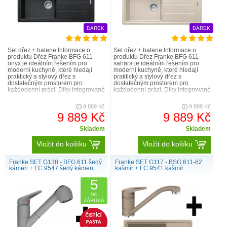
DÁREK
DÁREK
Set dřez + baterie Informace o
Set dřez + baterie Informace o
produktu Dřez Franke BFG 611
produktu Dřez Franke BFG 611
onyx je ideálním řešením pro
sahara je ideálním řešením pro
moderní kuchyně, které hledají
moderní kuchyně, které hledají
praktický a stylový dřez s
praktický a stylový dřez s
dostatečným prostorem pro
dostatečným prostorem pro
každodenní práci. Díky integrované
každodenní práci. Díky integrované
reverzibilní odkapávací ploše a
reverzibilní odkapávací ploše a
prostorné vaničce o hloubce 190
prostorné vaničce o hloubce 190 ..
9 889 Kč
9 889 Kč
mm..
9 889 Kč
9 889 Kč
Skladem
Skladem
Vložit do košíku
Vložit do košíku
Franke SET G138 - BFG 611 šedý
Franke SET G117 - BSG 611-62
kámen + FC 9547 šedý kámen
kašmír + FC 9541 kašmír
5
let
ZÁRUKA