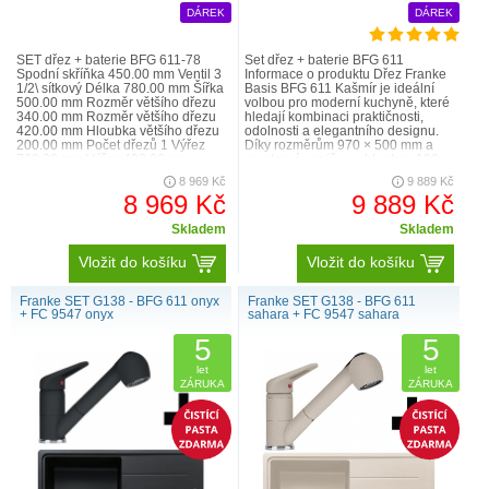
DÁREK
DÁREK
SET dřez + baterie BFG 611-78
Set dřez + baterie BFG 611
Spodní skříňka 450.00 mm Ventil 3
Informace o produktu Dřez Franke
1/2\ sítkový Délka 780.00 mm Šířka
Basis BFG 611 Kašmír je ideální
500.00 mm Rozměr většího dřezu
volbou pro moderní kuchyně, které
340.00 mm Rozměr většího dřezu
hledají kombinaci praktičnosti,
420.00 mm Hloubka většího dřezu
odolnosti a elegantního designu.
200.00 mm Počet dřezů 1 Výřez
Díky rozměrům 970 × 500 mm a
760.00 mm Výřez 480.00 mm
prostorné vaničce o hloubce 190
Šablona Ne ..
mm poskytuje dostate..
8 969 Kč
9 889 Kč
8 969 Kč
9 889 Kč
Skladem
Skladem
Vložit do košíku
Vložit do košíku
Franke SET G138 - BFG 611 onyx
Franke SET G138 - BFG 611
+ FC 9547 onyx
sahara + FC 9547 sahara
5
5
let
let
ZÁRUKA
ZÁRUKA