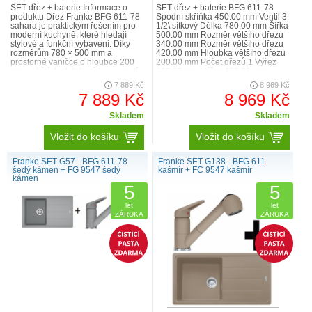
SET dřez + baterie Informace o
SET dřez + baterie BFG 611-78
produktu Dřez Franke BFG 611-78
Spodní skříňka 450.00 mm Ventil 3
sahara je praktickým řešením pro
1/2\ sítkový Délka 780.00 mm Šířka
moderní kuchyně, které hledají
500.00 mm Rozměr většího dřezu
stylové a funkční vybavení. Díky
340.00 mm Rozměr většího dřezu
rozměrům 780 × 500 mm a
420.00 mm Hloubka většího dřezu
prostorné vaničce o hloubce 200
200.00 mm Počet dřezů 1 Výřez
mm nabízí dostatek místa pro mytí
760.00 mm Výřez 480.00 mm
nádobí i jeho odkládání...
Šablona Ne ..
7 889 Kč
8 969 Kč
7 889 Kč
8 969 Kč
Skladem
Skladem
Vložit do košíku
Vložit do košíku
Franke SET G57 - BFG 611-78
Franke SET G138 - BFG 611
šedý kámen + FG 9547 šedý
kašmír + FC 9547 kašmír
kámen
5
5
let
let
ZÁRUKA
ZÁRUKA