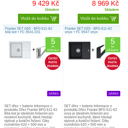
9 429 Kč
8 969 Kč
Skladem
Skladem
Vložit do košíku
Vložit do košíku
Franke SET G65 - BFG 611-62
Franke SET G55 - BFG 611-62
bílá led + FC 9541.031
onyx + FC 9547 onyx
5
5
let
let
ZÁRUKA
ZÁRUKA
DÁREK
DÁREK
SET dřez + baterie Informace o
SET dřez + baterie Informace o
produktu Dřez Franke BFG 611-62
produktu Dřez Franke BFG 611-62
Bílá-led je ideálním řešením pro
onyx je ideálním řešením pro
moderní kuchyně, které hledají
moderní kuchyně, které hledají
stylové a funkční řešení. Díky
stylové a funkční řešení. Díky
rozměrům 620 × 500 mm a
rozměrům 620 × 500 mm a