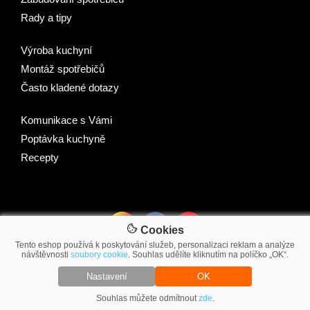
Rady a tipy
Výroba kuchyní
Montáž spotřebičů
Často kladené dotazy
Komunikace s Vámi
Poptávka kuchyně
Recepty
Cookies
Tento eshop používá k poskytování služeb, personalizaci reklam a analýze
návštěvnosti
soubory cookie
. Souhlas udělíte kliknutím na políčko „OK“.
© 2007-2026 2Traders CZ s.r.o.
Nastavení
OK
Souhlas můžete odmítnout
zde
.