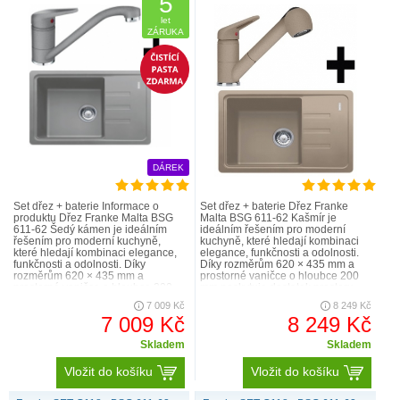
5
let
ZÁRUKA
DÁREK
Set dřez + baterie Informace o
Set dřez + baterie Dřez Franke
produktu Dřez Franke Malta BSG
Malta BSG 611-62 Kašmír je
611-62 Šedý kámen je ideálním
ideálním řešením pro moderní
řešením pro moderní kuchyně,
kuchyně, které hledají kombinaci
které hledají kombinaci elegance,
elegance, funkčnosti a odolnosti.
funkčnosti a odolnosti. Díky
Díky rozměrům 620 × 435 mm a
rozměrům 620 × 435 mm a
prostorné vaničce o hloubce 200
prostorné vaničce o hloubce 200
mm poskytuje dostatek prostoru
mm poskytuje dostatek prostoru p..
pro mytí nádobí i jeho odklád..
7 009 Kč
8 249 Kč
7 009 Kč
8 249 Kč
Skladem
Skladem
Vložit do košíku
Vložit do košíku