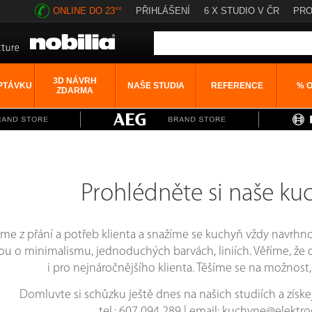
ONLINE DO 23°°
PŘIHLÁŠENÍ
6 X STUDIO V ČR
PRO
3D NÁVRH
PTÁVKU
NAŠE STUDIA
REFERENCE
% 
ZDARMA
Prohlédněte si naše ku
me z přání a potřeb klienta a snažíme se kuchyň vždy navrhnou
sou o minimalismu, jednoduchých barvách, liniích. Věříme, ž
i pro nejnáročnějšího klienta. Těšíme se na možnost,
Domluvte si schůzku ještě dnes na našich studiích a získe
tel.: 607 094 289 | email: kuchyne@elektr