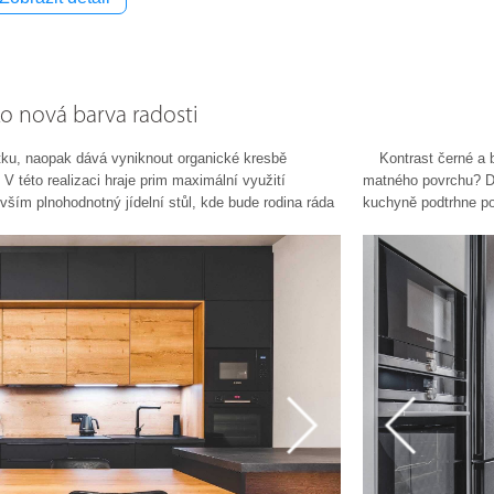
o nová barva radosti
ku, naopak dává vyniknout organické kresbě
Kontrast černé a 
V této realizaci hraje prim maximální využití
matného povrchu? Dv
vším plnohodnotný jídelní stůl, kde bude rodina ráda
kuchyně podtrhne po
k vzácné.
linii pracovní desky 