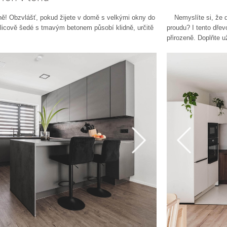
! Obzvlášť, pokud žijete v domě s velkými okny do
Nemyslíte si, že d
licově šedé s tmavým betonem působí klidně, určitě
proudu? I tento dřev
přirozeně. Doplňte u