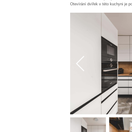
Otevírání dvířek v této kuchyni je 
pro horní dvířka jsme zde zvolili 
obklad kuchyně jsou imitace dubu Si
Bosch, trouba a mikrovlnka jsou ze 