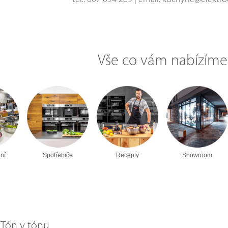
Vše co vám nabízíme
ní
Spotřebiče
Recepty
Showroom
Tón v tónu