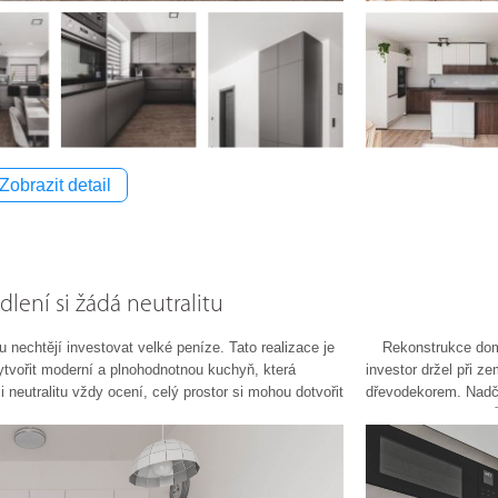
Zobrazit detail
lení si žádá neutralitu
nechtějí investovat velké peníze. Tato realizace je
Rekonstrukce dom
ytvořit moderní a plnohodnotnou kuchyň, která
investor držel při z
neutralitu vždy ocení, celý prostor si mohou dotvořit
dřevodekorem. Nadč
úchytek a spotřebič