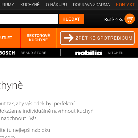
 FIRMY
KUCHYNĚ
O NÁKUPU
DOPRAVA ZDARMA
KONTAKT
Košík
0 Ks
SEKTOROVÉ
OUTLET
KUCHYNĚ
chyně
t tak, aby výsledek byl perfektní.
e dokážeme individuálně navrhnout kuchyň
 nadchnout i Vás.
jte tu nejlepší nabídku
ocz.com