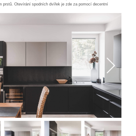
m prstů. Otevírání spodních dvířek je zde za pomocí decentní
skříňky kuchyně mají dvířka z kartáčované oceli neboli INOX a
u 430. Pracovní deska a obklad kuchyně je zde šedá břidlice (Xtra).
uchyni jsou od značky AEG.