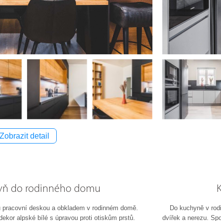
Zobrazit detail
hyň do rodinného domu
u pracovní deskou a obkladem v rodinném domě.
Do kuchyně v rod
dekor alpské bílé s úpravou proti otiskům prstů.
dvířek a nerezu. Sp