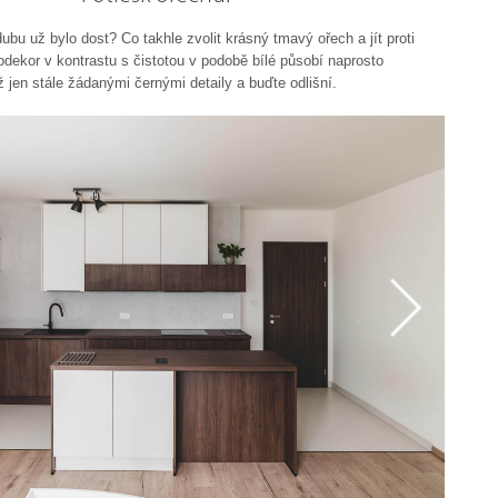
ubu už bylo dost? Co takhle zvolit krásný tmavý ořech a jít proti
odekor v kontrastu s čistotou v podobě bílé působí naprosto
ž jen stále žádanými černými detaily a buďte odlišní.