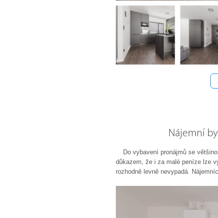
Nájemní byd
Do vybavení pronájmů se většinou 
důkazem, že i za malé peníze lze v
rozhodně levně nevypadá. Nájemníci 
dle svého individuálního vkusu.