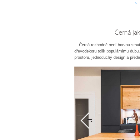
Černá jak
Černá rozhodně není barvou smut
dřevodekoru tolik populárnímu dubu. 
prostoru, jednoduchý design a přede
trávit společné chvíle, které jsou ta