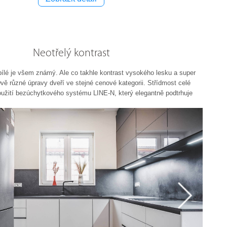
Neotřelý kontrast
bílé je všem známý. Ale co takhle kontrast vysokého lesku a super
ě různé úpravy dveří ve stejné cenové kategorii. Střídmost celé
užití bezúchytkového systému LINE-N, který elegantně podtrhuje
ve velice povedené imitaci břidlice.