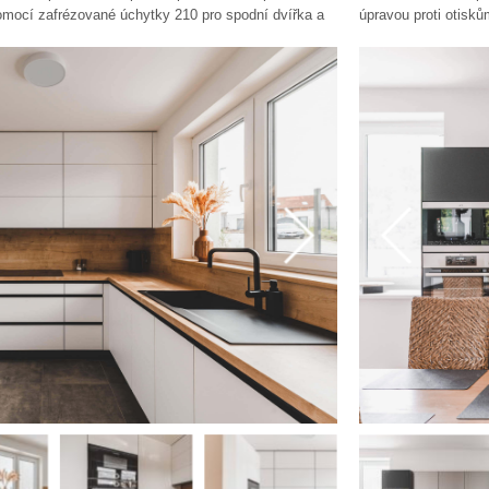
pomocí zafrézované úchytky 210 pro spodní dvířka a
úpravou proti otisků
otevírání pomocí TIP-ON od BLUM. Pracovní deska a
úchytky 870. Horní 
erra. Spotřebiče v této kuchyni jsou od značky
zafrézovanou úchytk
Serie 8.
Spotřebiče v této k