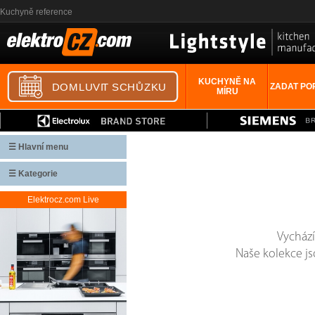
Kuchyně reference
KUCHYNĚ NA
ZADAT PO
MÍRU
☰ Hlavní menu
☰ Kategorie
Elektrocz.com Live
Vychází
Naše kolekce j