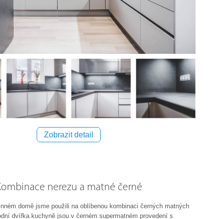
Zobrazit detail
Kombinace nerezu a matné černé
inném domě jsme použili na oblíbenou kombinaci černých matných
odní dvířka kuchyně jsou v černém supermatném provedení s