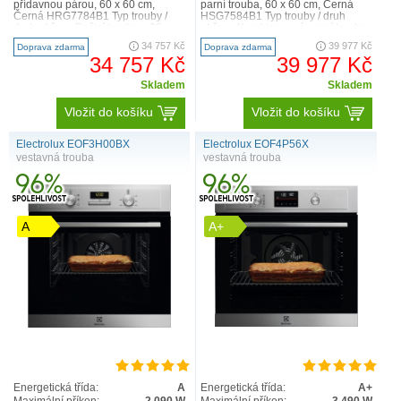
přídavnou párou, 60 x 60 cm,
parní trouba, 60 x 60 cm, Černá
Černá HRG7784B1 Typ trouby /
HSG7584B1 Typ trouby / druh
druh ohřevu Pečicí trouba s 22
ohřevu Kombinovaná parní trouba
druhy ohřevu: 4D horký vzd..
s 23 druhy ohřevu: 4..
34 757 Kč
39 977 Kč
Doprava zdarma
Doprava zdarma
34 757 Kč
39 977 Kč
Skladem
Skladem
Vložit do košíku
Vložit do košíku
Electrolux EOF3H00BX
Electrolux EOF4P56X
vestavná trouba
vestavná trouba
A
A+
Energetická třída:
A
Energetická třída:
A+