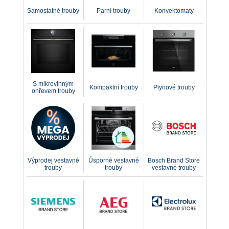
Samostatné trouby
Parní trouby
Konvektomaty
S mikrovlnným
Kompaktní trouby
Plynové trouby
ohřevem trouby
Výprodej vestavné
Úsporné vestavné
Bosch Brand Store
trouby
trouby
vestavné trouby