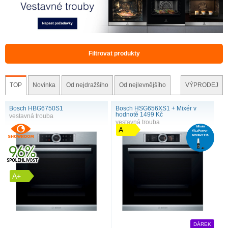
Filtrovat produkty
TOP
Novinka
Od nejdražšího
Od nejlevnějšího
VÝPRODEJ
Bosch HBG6750S1
Bosch HSG656XS1 + Mixér v
hodnotě 1499 Kč
vestavná trouba
vestavná trouba
A
A+
DÁREK