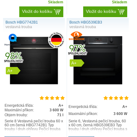
Skladem
Skladem
Vložit do košíku
Vložit do košíku
Bosch HBG7742B1
Bosch HBG539EB3
vestavná trouba
vestavná trouba
A+
A+
Energetická třída:
A+
Energetická třída:
A+
Maximální příkon:
3 600 W
Maximální příkon:
3 600 W
Objem trouby:
71 l
Serie 8 Vestavná pečicí trouba 60 x
Serie 6, Vestavná pečicí trouba, 60
60 cm černá HBG7742B1 Typ
x 60 cm, černá HBG539EB3 Typ
trouby / druh ohřevu Pečicí trouba
trouby / druh ohřevu Pečicí trouba s
se 14 druhy ohřevu: 3D horký
14 druhy ohřevu: 3D horký vzduch,