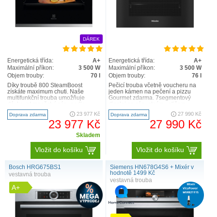
DÁREK
Energetická třída:
A+
Energetická třída:
A+
Maximální příkon:
3 500 W
Maximální příkon:
3 500 W
Objem trouby:
70 l
Objem trouby:
76 l
Díky troubě 800 SteamBoost
Pečicí trouba včetně voucheru na
získáte maximum chuti. Naše
jeden kámen na pečení a pizzu
multifunkční trouba umožňuje
Gourmet zdarma. 7segmentový
dávkovat množství páry podle
displej se zápustným voličem –
potřeby. Dvě funkce kombinují
EasyControl Minimální ..
23 977 Kč
27 990 Kč
Doprava zdarma
Doprava zdarma
teplo s..
23 977 Kč
27 990 Kč
Skladem
Vložit do košíku
Vložit do košíku
Bosch HRG675BS1
Siemens HN678G4S6 + Mixér v
hodnotě 1499 Kč
vestavná trouba
vestavná trouba
A+