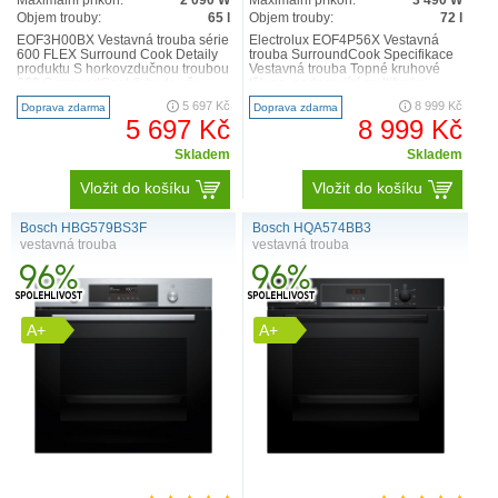
Maximální příkon:
2 090 W
Maximální příkon:
3 490 W
Objem trouby:
65 l
Objem trouby:
72 l
EOF3H00BX Vestavná trouba série
Electrolux EOF4P56X Vestavná
600 FLEX Surround Cook Detaily
trouba SurroundCook Specifikace
produktu S horkovzdučnou troubou
Vestavná trouba Topné kruhové
600 SurroundCook® bude vše
těleso, podporující multifunkci
rovnoměrně propečeno..
trouby Barva: ..
5 697 Kč
8 999 Kč
Doprava zdarma
Doprava zdarma
5 697 Kč
8 999 Kč
Skladem
Skladem
Vložit do košíku
Vložit do košíku
Bosch HBG579BS3F
Bosch HQA574BB3
vestavná trouba
vestavná trouba
A+
A+