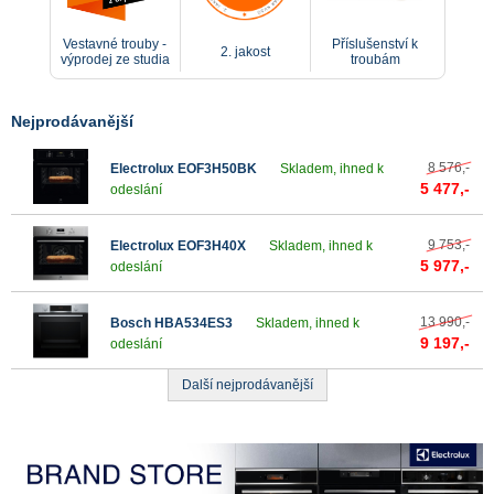
Vestavné trouby -
Příslušenství k
2. jakost
výprodej ze studia
troubám
Nejprodávanější
8 576,-
Electrolux EOF3H50BK
Skladem, ihned k
5 477,-
odeslání
9 753,-
Electrolux EOF3H40X
Skladem, ihned k
5 977,-
odeslání
13 990,-
Bosch HBA534ES3
Skladem, ihned k
9 197,-
odeslání
Další nejprodávanější