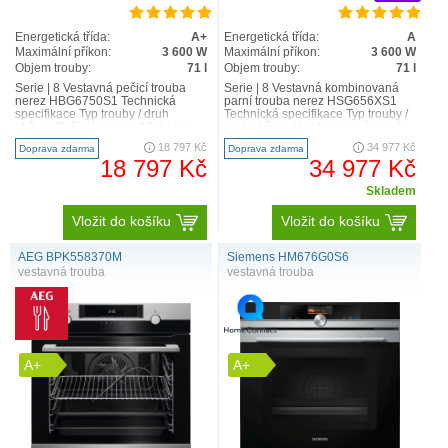
Energetická třída:
A+
Energetická třída:
A
Maximální příkon:
3 600 W
Maximální příkon:
3 600 W
Objem trouby:
71 l
Objem trouby:
71 l
Serie | 8 Vestavná pečicí trouba
Serie | 8 Vestavná kombinovaná
nerez HBG6750S1 Technická
parní trouba nerez HSG656XS1
specifikace Typ trouby / druh
Technická specifikace Typ trouby /
ohřevu Pečicí trouba s 13 druhy
druh ohřevu Kombinovaná parní
ohřevu: 4D horký vzdu..
trouba s 14 dru..
18 797 Kč
34 977 Kč
Doprava zdarma
Doprava zdarma
18 797 Kč
34 977 Kč
Skladem
Vložit do košíku
Vložit do košíku
AEG BPK558370M
Siemens HM676G0S6
vestavná trouba
vestavná trouba
A+
A+