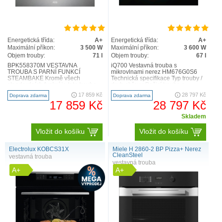
Energetická třída:
A+
Energetická třída:
A+
Maximální příkon:
3 500 W
Maximální příkon:
3 600 W
Objem trouby:
71 l
Objem trouby:
67 l
BPK558370M VESTAVNÁ
iQ700 Vestavná trouba s
TROUBA S PARNÍ FUNKCÍ
mikrovlnami nerez HM676G0S6
STEAMBAKE Kromě všech
Technická specifikace Typ trouby /
standardních funkcí je tato trouba
druh ohřevu Pečicí trouba s
vybavena tlačítkem SteamBake,
mikrovlnami s 13 druhy ohř..
17 859 Kč
28 797 Kč
Doprava zdarma
Doprava zdarma
kterým přidáte ..
17 859 Kč
28 797 Kč
Skladem
Vložit do košíku
Vložit do košíku
Electrolux KOBCS31X
Miele H 2860-2 BP Pizza+ Nerez
CleanSteel
vestavná trouba
vestavná trouba
A+
A+