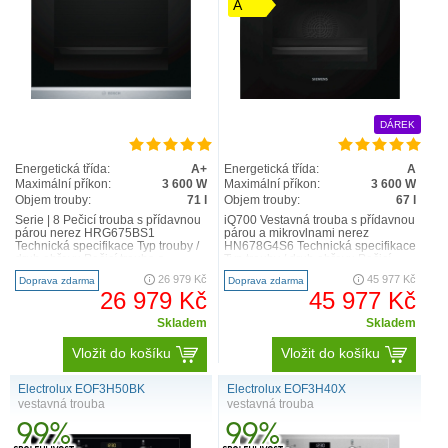
A
DÁREK
Energetická třída:
A+
Energetická třída:
A
Maximální příkon:
3 600 W
Maximální příkon:
3 600 W
Objem trouby:
71 l
Objem trouby:
67 l
Serie | 8 Pečicí trouba s přídavnou
iQ700 Vestavná trouba s přídavnou
párou nerez HRG675BS1
párou a mikrovlnami nerez
Technická specifikace Typ trouby /
HN678G4S6 Technická specifikace
druh ohřevu Pečicí trouba s
Typ trouby / druh ohřevu Pečicí
přídavnou párou a 1..
trouba s pulseSt..
26 979 Kč
45 977 Kč
Doprava zdarma
Doprava zdarma
26 979 Kč
45 977 Kč
Skladem
Skladem
Vložit do košíku
Vložit do košíku
Electrolux EOF3H50BK
Electrolux EOF3H40X
vestavná trouba
vestavná trouba