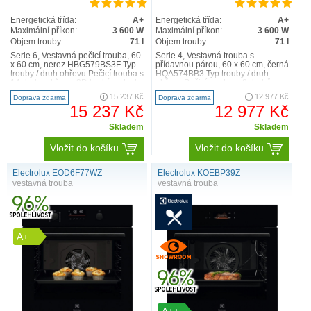
Energetická třída:
A+
Energetická třída:
A+
Maximální příkon:
3 600 W
Maximální příkon:
3 600 W
Objem trouby:
71 l
Objem trouby:
71 l
Serie 6, Vestavná pečicí trouba, 60
Serie 4, Vestavná trouba s
x 60 cm, nerez HBG579BS3F Typ
přídavnou párou, 60 x 60 cm, černá
trouby / druh ohřevu Pečicí trouba s
HQA574BB3 Typ trouby / druh
14 druhy ohřevu: 3D horký vzduch,
ohřevu Pečicí trouba a 8 druhů
horní/..
ohřevu: 3D horký vzduc..
15 237 Kč
12 977 Kč
Doprava zdarma
Doprava zdarma
15 237 Kč
12 977 Kč
Skladem
Skladem
Vložit do košíku
Vložit do košíku
Electrolux EOD6F77WZ
Electrolux KOEBP39Z
vestavná trouba
vestavná trouba
A+