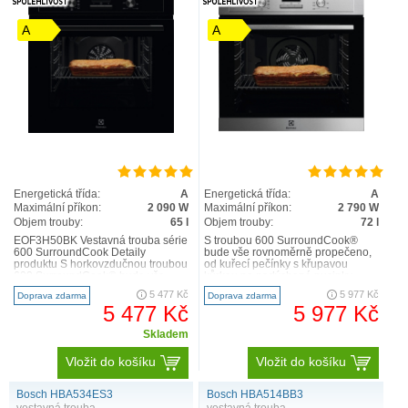
A
A
Energetická třída:
A
Energetická třída:
A
Maximální příkon:
2 090 W
Maximální příkon:
2 790 W
Objem trouby:
65 l
Objem trouby:
72 l
EOF3H50BK Vestavná trouba série
S troubou 600 SurroundCook®
600 SurroundCook Detaily
bude vše rovnoměrně propečeno,
produktu S horkovzdučnou troubou
od kuřecí pečínky s křupavou
600 SurroundCook® bude vše
kůrkou po nadýchané pusinky.
rovnoměrně propečeno, od kuř..
Konstantní teplotu uvnitř celé tr..
5 477 Kč
5 977 Kč
Doprava zdarma
Doprava zdarma
5 477 Kč
5 977 Kč
Skladem
Vložit do košíku
Vložit do košíku
Bosch HBA534ES3
Bosch HBA514BB3