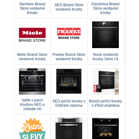
Siemens Brand
Electrolux Brand
AEG Brand Store
Store vestavné
Store vestavné
vestavné trouby
trouby
trouby
Miele Brand Store
Franke Brand Store
Nové vestavné
vestavné trouby
vestavné trouby
trouby Serie I 8
Vařte s parní
AEG pečící trouby s
Bosch pečící trouby
troubou AEG a
čističem zdarma
s dTest známkou
získejte víc