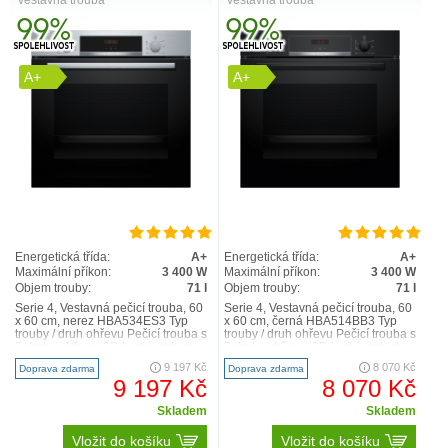
vestavná trouba
vestavná trouba
A+
A+
Energetická třída:
A+
Energetická třída:
A+
Maximální příkon:
3 400 W
Maximální příkon:
3 400 W
Objem trouby:
71 l
Objem trouby:
71 l
Serie 4, Vestavná pečicí trouba, 60
Serie 4, Vestavná pečicí trouba, 60
x 60 cm, nerez HBA534ES3 Typ
x 60 cm, černá HBA514BB3 Typ
trouby / druh ohřevu Pečicí trouba s
trouby / druh ohřevu Pečicí trouba s
7 druhy ohřevu: 3D horký vzduch,
7 druhy ohřevu: 3D horký vzduch,
horní/sp..
horní/sp..
9 197 Kč
8 070 Kč
Doprava zdarma
Doprava zdarma
9 197 Kč
8 070 Kč
Skladem
Skladem
Vložit do košíku
Vložit do košíku