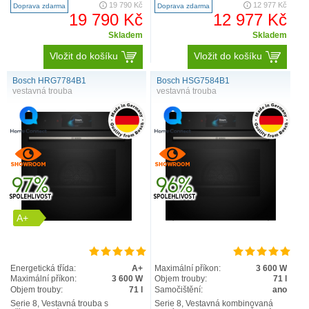
vzduch, horní/sp..
horní/s..
19 790 Kč
12 977 Kč
Doprava zdarma
Doprava zdarma
19 790 Kč
12 977 Kč
Skladem
Skladem
Vložit do košíku
Vložit do košíku
Bosch HRG7784B1
Bosch HSG7584B1
vestavná trouba
vestavná trouba
A+
Energetická třída:
A+
Maximální příkon:
3 600 W
Maximální příkon:
3 600 W
Objem trouby:
71 l
Objem trouby:
71 l
Samočištění:
ano
Serie 8, Vestavná trouba s
Serie 8, Vestavná kombinovaná