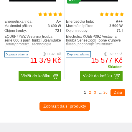
A++
Energetická třída:
A+
Energetická třída:
A++
Maximální příkon:
3 490 W
Maximální příkon:
3 500 W
Objem trouby:
72 l
Objem trouby:
71 l
EOD6F77WZ Vestavná trouba
Electrolux KOEBP39Z Vestavná
série 600 s parní funkcí SteamBake
trouba SenseCook Topné kruhové
Detaily produktu Technologie
těleso, podporující multifunkci
SteamBake přidá na začátku
trouby Možnost pečení na 3
pečení k horkému vzduchu pár..
úrovních najednou Fun..
11 379 Kč
15 577 Kč
Doprava zdarma
Doprava zdarma
11 379 Kč
15 577 Kč
Skladem
Vložit do košíku
Vložit do košíku
1
2
3
...
26
Další
Zobrazit další produkty