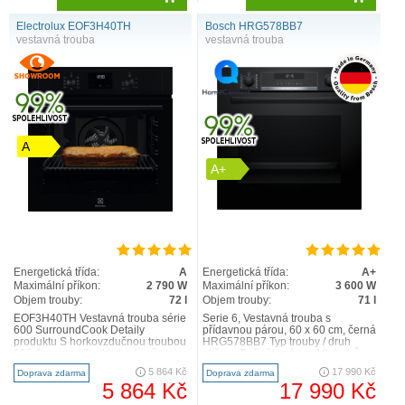
Electrolux EOF3H40TH
Bosch HRG578BB7
vestavná trouba
vestavná trouba
A
A+
Energetická třída:
A
Energetická třída:
A+
Maximální příkon:
2 790 W
Maximální příkon:
3 600 W
Objem trouby:
72 l
Objem trouby:
71 l
EOF3H40TH Vestavná trouba série
Serie 6, Vestavná trouba s
600 SurroundCook Detaily
přídavnou párou, 60 x 60 cm, černá
produktu S horkovzdučnou troubou
HRG578BB7 Typ trouby / druh
600 SurroundCook® bude vše
ohřevu Pečicí trouba a 12 druhů
rovnoměrně propečeno, od k..
ohřevu: 3D horký vzdu..
5 864 Kč
17 990 Kč
Doprava zdarma
Doprava zdarma
5 864 Kč
17 990 Kč