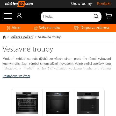
Showroomy
Kontakt
Akce
Sety na míru
Doprava zdarma
Vaření a pečení
Vestavné trouby
Vestavné trouby
Moderní vzhled na nás dýchá ze všech stran, proto i v rámci vybavení
kuchyní přicházejí výrobci s neustálými inovacemi. Volně stojící sporáky jsou
nahrazovány mnohem oblíbenější variantou vestavné trouby a s varnou
deskou. Výběr vestavné trouby se odvíjí od faktu, jak často a co pečete. V
Pokračovat ve čtení
naší nabídce můžete vybírat vestavné trouby podle programové výbavy nebo
povrchové úpravy materiálu. Oblíbenost také roste u retro designu
vestavných trub.
Jak vybrat vhodnou troubu?