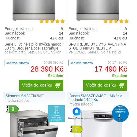
Energetická třída:
A
Energetická třída:
A
Sad nádobí:
14
Sad nádobí:
14
Hlučnost:
42.0 dB
Hlučnost:
42.0 dB
Serie 8, Volně stojící myčka nádobí,
SPOTŘEBIČ BYL VYSTAVENÝ NA
60 cm, Broušená ocel zabraňuje
STUDIU NIKDY NEBYL V
otiskům prstů SMS8TCI04E Výkon
PROVOZU Serie 6, Volně stojící
a spotřeba třída energetické
myčka nádobí, 60 cm, Broušená
účinnosti:1 A ..
ocel zabraňuje otiskům prstů SMS..
28 390 Kč
17 490 Kč
Doprava zdarma
Doprava zdarma
28 390 Kč
17 490 Kč
Skladem
Skladem
Vložit do košíku
Vložit do košíku
Siemens SN23EI03ME
Bosch SMS6ZDW48E + Mixér v
hodnotě 1499 Kč
myčka nádobí
myčka nádobí