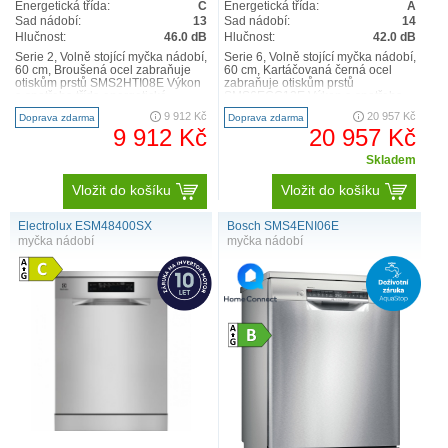
Energetická třída:
C
Energetická třída:
A
Sad nádobí:
13
Sad nádobí:
14
Hlučnost:
46.0 dB
Hlučnost:
42.0 dB
Serie 2, Volně stojící myčka nádobí,
Serie 6, Volně stojící myčka nádobí,
60 cm, Broušená ocel zabraňuje
60 cm, Kartáčovaná černá ocel
otiskům prstů SMS2HTI08E Výkon
zabraňuje otiskům prstů
a spotřeba třída energetické
SMS6ECC12E Výkon a spotřeba
účinnosti:? C ..
třída energetické účinno..
9 912 Kč
20 957 Kč
Doprava zdarma
Doprava zdarma
9 912 Kč
20 957 Kč
Skladem
Vložit do košíku
Vložit do košíku
Electrolux ESM48400SX
Bosch SMS4ENI06E
myčka nádobí
myčka nádobí