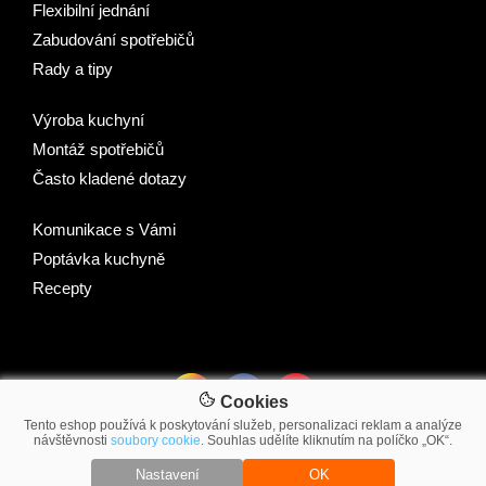
Flexibilní jednání
Zabudování spotřebičů
Rady a tipy
Výroba kuchyní
Montáž spotřebičů
Často kladené dotazy
Komunikace s Vámi
Poptávka kuchyně
Recepty
Cookies
Tento eshop používá k poskytování služeb, personalizaci reklam a analýze
návštěvnosti
soubory cookie
. Souhlas udělíte kliknutím na políčko „OK“.
© 2007-2026 2Traders CZ s.r.o.
Nastavení
OK