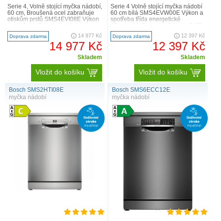
Serie 4, Volně stojící myčka nádobí,
Serie 4 Volně stojící myčka nádobí
60 cm, Broušená ocel zabraňuje
60 cm bílá SMS4EVW00E Výkon a
otiskům prstů SMS4EVI08E Výkon
spotřeba třída energetické
a spotřeba třída energetické
účinnosti:1 C energie2 / voda3: 75
účinnosti:1 B ..
kWh / 9 l kapa..
14 977 Kč
12 397 Kč
Doprava zdarma
Doprava zdarma
14 977 Kč
12 397 Kč
Skladem
Skladem
Vložit do košíku
Vložit do košíku
Bosch SMS2HTI08E
Bosch SMS6ECC12E
myčka nádobí
myčka nádobí