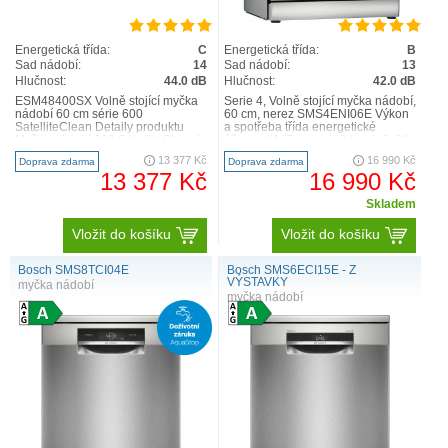
Energetická třída:
C
Energetická třída:
B
Sad nádobí:
14
Sad nádobí:
13
Hlučnost:
44.0 dB
Hlučnost:
42.0 dB
ESM48400SX Volně stojící myčka
Serie 4, Volně stojící myčka nádobí,
nádobí 60 cm série 600
60 cm, nerez SMS4ENI06E Výkon
SatelliteClean Detaily produktu
a spotřeba třída energetické
Myčka nádobí 600 SatelliteClean®
účinnosti1: B energie2 / voda3: 64
je vybavena inovativním ..
kWh / 9 l ..
13 377 Kč
16 990 Kč
Doprava zdarma
Doprava zdarma
13 377 Kč
16 990 Kč
Skladem
Vložit do košíku
Vložit do košíku
Bosch SMS8TCI04E
Bosch SMS6ECI15E - Z
VÝSTAVKY
myčka nádobí
myčka nádobí