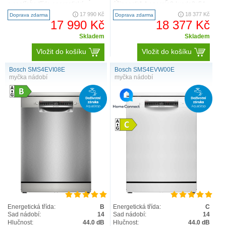
a spotřeba třída energetické
účinnosti:1 A energie2 / voda3: 54
účinnosti:1 A ..
kWh / 9 l k..
17 990 Kč
18 377 Kč
Doprava zdarma
Doprava zdarma
17 990 Kč
18 377 Kč
Skladem
Skladem
Vložit do košíku
Vložit do košíku
Bosch SMS4EVI08E
Bosch SMS4EVW00E
myčka nádobí
myčka nádobí
Energetická třída:
B
Energetická třída:
C
Sad nádobí:
14
Sad nádobí:
14
Hlučnost:
44.0 dB
Hlučnost:
44.0 dB