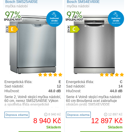
Bosch SMS25AI05E
Bosch SMS4EVI00E
Flexibilní koše a zásuvky :
Ať už preferujete klasickou přihrádku na příbory,
myčka nádobí
myčka nádobí
nebo nový koš na malé nádobí – přizpůsobte si třetí úroveň na míru vlastním
potřebám a užijte si to největší možné pohodlí
Energetická třída:
E
Energetická třída:
C
Sad nádobí:
12
Sad nádobí:
14
Hlučnost:
48.0 dB
Hlučnost:
44.0 dB
Serie 2, Volně stojící myčka nádobí,
Serie 4 Volně stojící myčka nádobí
60 cm, nerez SMS25AI05E Výkon
60 cm Broušená ocel zabraňuje
a spotřeba třída energetické
otiskům prstů SMS4EVI00E
účinnosti1: E energie2 / voda3: 92
Technické údaje Obecné
kWh / 9.5 l..
Konstrukce spotřebiče volně..
8 940 Kč
12 897 Kč
Doprava zdarma
Doprava zdarma
8 940 Kč
12 897 Kč
Skladem
Skladem