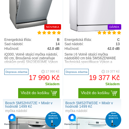
NOVINKA
DÁREK
Energetická třída:
B
Energetická třída:
C
Sad nádobí:
14
Sad nádobí:
13
Hlučnost:
42.0 dB
Hlučnost:
42.0 dB
iQ300, Volně stojící myčka nádobí,
Serie | 6 Volně stojící myčka
60 cm, Broušená ocel zabraňuje
nádobí60 cm bílá SMS6ZDW48E
otiskům prstů SN23EI03ME Výkon
Technická specifikace Výkon a
a spotřeba třída energetické
spotřeba třída energetické
účinnosti:1 B en..
účinnosti1: C energie2 /..
17 990 Kč
19 377 Kč
Doprava zdarma
Doprava zdarma
17 990 Kč
19 377 Kč
Skladem
Skladem
Vložit do košíku
Vložit do košíku
Bosch SMS2HVI72E + Mixér v
Bosch SMS2ITW33E + Mixér v
hodnotě 1499 Kč
hodnotě 1499 Kč
myčka nádobí
myčka nádobí