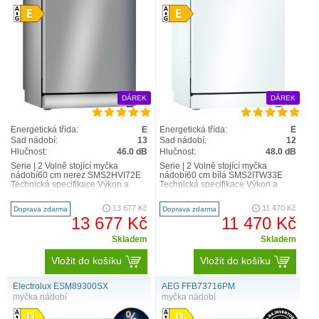
DÁREK
DÁREK
Energetická třída:
E
Energetická třída:
E
Sad nádobí:
13
Sad nádobí:
12
Hlučnost:
46.0 dB
Hlučnost:
48.0 dB
Serie | 2 Volně stojící myčka
Serie | 2 Volně stojící myčka
nádobí60 cm nerez SMS2HVI72E
nádobí60 cm bílá SMS2ITW33E
Technická specifikace Výkon a
Technická specifikace Výkon a
spotřeba třída energetické
spotřeba třída energetické
účinnosti1: E energie2 ..
účinnosti1: E energie2 /..
13 677 Kč
11 470 Kč
Doprava zdarma
Doprava zdarma
13 677 Kč
11 470 Kč
Skladem
Skladem
Vložit do košíku
Vložit do košíku
Electrolux ESM89300SX
AEG FFB73716PM
myčka nádobí
myčka nádobí