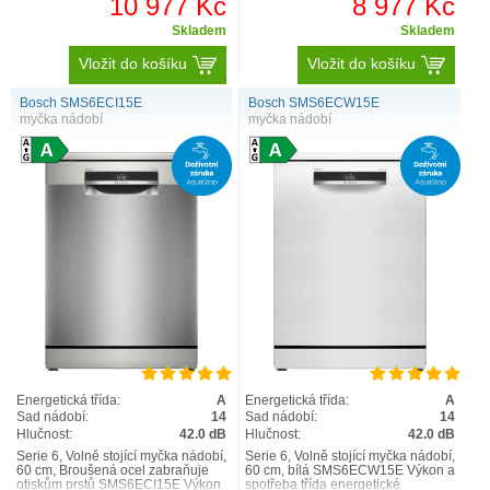
10 977 Kč
8 977 Kč
Skladem
Skladem
Vložit do košíku
Vložit do košíku
Bosch SMS6ECI15E
Bosch SMS6ECW15E
myčka nádobí
myčka nádobí
Energetická třída:
A
Energetická třída:
A
Sad nádobí:
14
Sad nádobí:
14
Hlučnost:
42.0 dB
Hlučnost:
42.0 dB
Serie 6, Volně stojící myčka nádobí,
Serie 6, Volně stojící myčka nádobí,
60 cm, Broušená ocel zabraňuje
60 cm, bílá SMS6ECW15E Výkon a
otiskům prstů SMS6ECI15E Výkon
spotřeba třída energetické