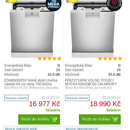
Energetická třída:
D
Energetická třída:
D
Sad nádobí:
15
Sad nádobí:
15
Hlučnost:
42.0 dB
Hlučnost:
45.0 dB
ESM89300SX Volně stojící myčka
FFB73716PM VOLNĚ STOJÍCÍ
nádobí 60 cm série 700 AirDry
MYČKA NÁDOBÍ 60 CM AIRDRY
MaxiFlex FLEX Příborová zásuvka
Zásuvka MaxiFlex se hodí pro
MaxiFlex vám umožní popustit
různé typy kuchyňského náčiní. Od
uzdu kreativitě a použív..
několika souprav příborů až po n..
16 977 Kč
18 990 Kč
Doprava zdarma
Doprava zdarma
16 977 Kč
18 990 Kč
Skladem
Skladem
Vložit do košíku
Vložit do košíku
Bosch SMS6TCI00E
Bosch SMS4ENI02E