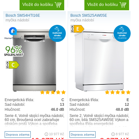
Vložit do košíku
Vložit do košíku
Bosch SMS4HTI16E
Bosch SMS25AW05E
myčka nádobí
myčka nádobí
Energetická třída:
C
Energetická třída:
E
Sad nádobí:
13
Sad nádobí:
12
Hlučnost:
46.0 dB
Hlučnost:
48.0 dB
Serie 4, Volně stojící myčka nádobí,
Serie 2, Volně stojící myčka nádobí,
60 cm, Broušená ocel zabraňuje
60 cm, bílá SMS25AW05E Výkon a
otiskům prstů Výkon a spotřeba
spotřeba třída energetické
třída energetické účinnosti:1 C
účinnosti1: E energie2 / voda3: 92
energie2 / v..
kWh / 9.5 l ..
10 977 Kč
8 977 Kč
Doprava zdarma
Doprava zdarma