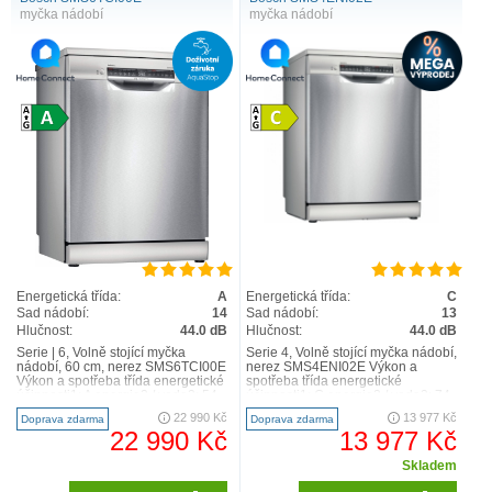
myčka nádobí
myčka nádobí
Energetická třída:
A
Energetická třída:
C
Sad nádobí:
14
Sad nádobí:
13
Hlučnost:
44.0 dB
Hlučnost:
44.0 dB
Serie | 6, Volně stojící myčka
Serie 4, Volně stojící myčka nádobí,
nádobí, 60 cm, nerez SMS6TCI00E
nerez SMS4ENI02E Výkon a
Výkon a spotřeba třída energetické
spotřeba třída energetické
účinnosti1: A energie2 / voda3: 54
účinnosti1: C energie2 / voda3: 74
kWh / 9.5..
kWh / 9.5 l kapac..
22 990 Kč
13 977 Kč
Doprava zdarma
Doprava zdarma
22 990 Kč
13 977 Kč
Skladem