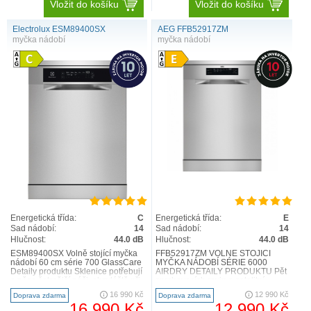
Vložit do košíku
Vložit do košíku
Electrolux ESM89400SX
AEG FFB52917ZM
myčka nádobí
myčka nádobí
Energetická třída:
C
Energetická třída:
E
Sad nádobí:
14
Sad nádobí:
14
Hlučnost:
44.0 dB
Hlučnost:
44.0 dB
ESM89400SX Volně stojící myčka
FFB52917ZM VOLNĚ STOJÍCÍ
nádobí 60 cm série 700 GlassCare
MYČKA NÁDOBÍ SÉRIE 6000
Detaily produktu Sklenice potřebují
AIRDRY DETAILY PRODUKTU Pět
o něco šetrnější péči, obzvláště při
sprchovacích rovin a satelitní
jejich..
rameno s dvojí rotací zabezpečují
16 990 Kč
12 990 Kč
Doprava zdarma
Doprava zdarma
n..
16 990 Kč
12 990 Kč