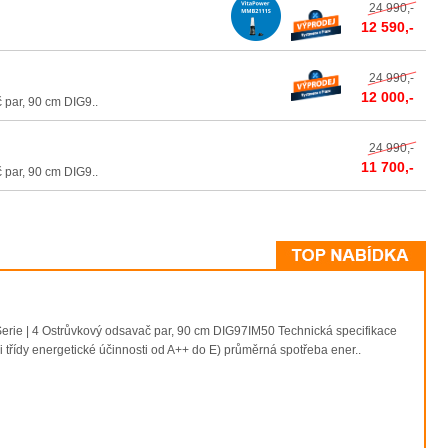
24 990,-
12 590,-
24 990,-
12 000,-
ar, 90 cm DIG9..
24 990,-
11 700,-
ar, 90 cm DIG9..
4 Ostrůvkový odsavač par, 90 cm DIG97IM50 Technická specifikace
i třídy energetické účinnosti od A++ do E) průměrná spotřeba ener..