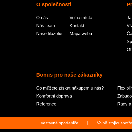
O společnosti
P
O nás
Volná místa
Ja
Náš team
Kontakt
Vš
Naše filozofie
Mapa webu
Ča
Sp
Ob
Bonus pro naše zákazníky
Co můžete získat nákupem u nás?
Flexibil
Komfortní doprava
Zabudov
Reference
Rady a 
Vestavné spotřebiče
|
Volně stojící spotř