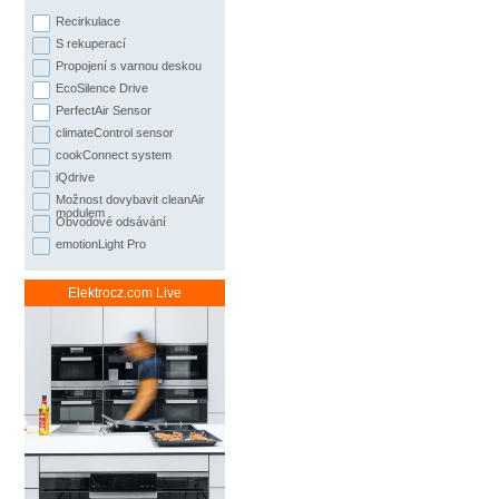
vypadá
Recirkulace
Ovládejte váš odsavač par, tajk
S rekuperací
DirectSelect
můžete nastavit po
Propojení s varnou deskou
takové funkce, jako je senzor
EcoSilence Drive
osvětlení. Displej vás bude infor
PerfectAir Sensor
vyčistit. Díky
DirectSelect
můžet
climateControl sensor
stisknutím tlačítka, ale vzhled
cookConnect system
ovládáním
DirectSelect
.
iQdrive
Možnost dovybavit cleanAir
modulem
Obvodové odsávání
emotionLight Pro
Elektrocz.com Live