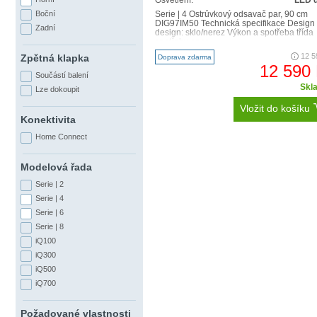
Osvětlení:
LED 
Boční
Serie | 4 Ostrůvkový odsavač par, 90 cm
DIG97IM50 Technická specifikace Design
Zadní
design: sklo/nerez Výkon a spotřeba třída
spotřeby ener..
12 5
Zpětná klapka
Doprava zdarma
12 590
Součástí balení
Skl
Lze dokoupit
Vložit do košíku
Konektivita
Home Connect
Modelová řada
Serie | 2
Serie | 4
Serie | 6
Serie | 8
iQ100
iQ300
iQ500
iQ700
Je hezké, když něco fu
Požadované vlastnosti