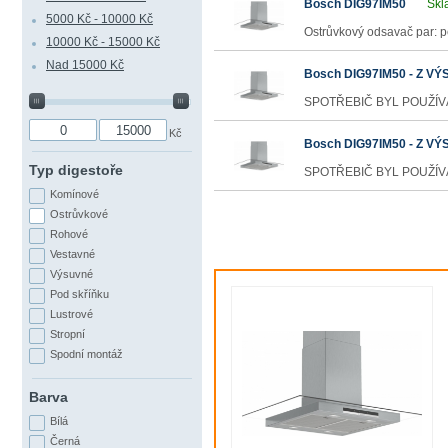
Bosch DIG97IM50
Skl
5000 Kč - 10000 Kč
Ostrůvkový odsavač par: per
10000 Kč - 15000 Kč
Nad 15000 Kč
Bosch DIG97IM50 - Z V
SPOTŘEBIČ BYL POUŽÍVÁN
Kč
Bosch DIG97IM50 - Z VÝ
Typ digestoře
SPOTŘEBIČ BYL POUŽÍVÁN
Komínové
Ostrůvkové
Rohové
Vestavné
Výsuvné
Pod skříňku
Lustrové
Stropní
Spodní montáž
Barva
Bílá
Černá