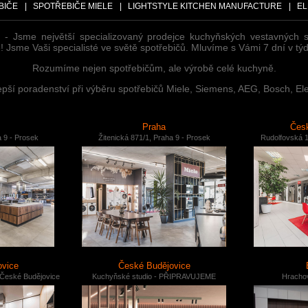
BIČE
|
SPOTŘEBIČE MIELE
|
LIGHTSTYLE KITCHEN MANUFACTURE
|
EL
 - Jsme největší specializovaný prodejce kuchyňských vestavných 
 Jsme Vaši specialisté ve světě spotřebičů. Mluvíme s Vámi 7 dní v týd
Rozumíme nejen spotřebičům, ale výrobě celé kuchyně.
ší poradenství při výběru spotřebičů Miele, Siemens, AEG, Bosch, Ele
Praha
Česk
a 9 - Prosek
Žitenická 871/1, Praha 9 - Prosek
Rudolfovská 1
ovice
České Budějovice
 České Budějovice
Kuchyňské studio - PŘIPRAVUJEME
Hrachov