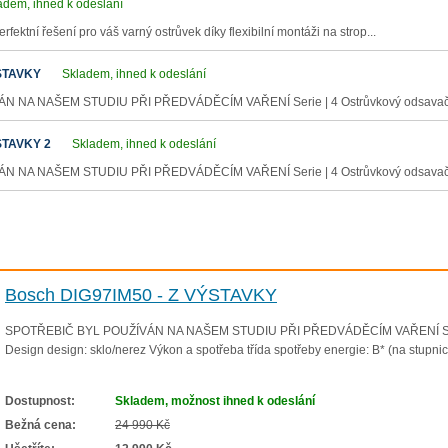
adem, ihned k odeslání
fektní řešení pro váš varný ostrůvek díky flexibilní montáži na strop...
ÝSTAVKY
Skladem, ihned k odeslání
 NA NAŠEM STUDIU PŘI PŘEDVÁDĚCÍM VAŘENÍ Serie | 4 Ostrůvkový odsavač p
STAVKY 2
Skladem, ihned k odeslání
 NA NAŠEM STUDIU PŘI PŘEDVÁDĚCÍM VAŘENÍ Serie | 4 Ostrůvkový odsavač p
Bosch DIG97IM50 - Z VÝSTAVKY
SPOTŘEBIČ BYL POUŽÍVÁN NA NAŠEM STUDIU PŘI PŘEDVÁDĚCÍM VAŘENÍ Serie | 
Design design: sklo/nerez Výkon a spotřeba třída spotřeby energie: B* (na stupnic
Dostupnost:
Skladem, možnost ihned k odeslání
Bežná cena:
24 990 Kč