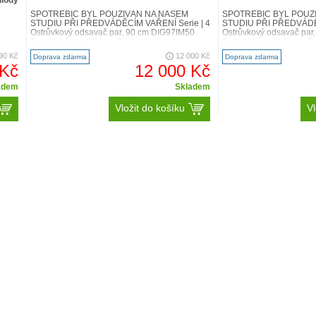
diody
SPOTŘEBIČ BYL POUŽÍVÁN NA NAŠEM
SPOTŘEBIČ BYL POUŽ
STUDIU PŘI PŘEDVÁDĚCÍM VAŘENÍ Serie | 4
STUDIU PŘI PŘEDVÁDĚC
Ostrůvkový odsavač par, 90 cm DIG97IM50
Ostrůvkový odsavač par
Technická specifikace Design..
Technická specifikace D
Perfektní 
90 Kč
12 000 Kč
Doprava zdarma
Doprava zdarma
 Kč
12 000 Kč
Senzor
Perfect
správný stupe
adem
Skladem
minimum. Ventil
Vložit do košíku
Vl
dokud není vzdu
na vaření a zby
nguje tak dobře, jak to