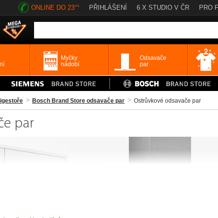
ONLINE DO 23°°
PŘIHLÁŠENÍ
6 X STUDIO V ČR
PRO 
Myčky
Odsavače
ní
nádobí
par
igestoře
Bosch Brand Store odsavače par
Ostrůvkové odsavače par
če par