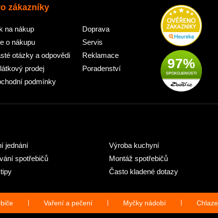
ro zákazníky
k na nákup
Doprava
e o nákupu
Servis
sté otázky a odpovědi
Reklamace
97%
látkový prodej
Poradenství
chodní podmínky
ní jednání
Výroba kuchyní
ání spotřebičů
Montáž spotřebičů
tipy
Často kladené dotazy
ebiče
|
Vaření a pečení
|
Myčky nádobí
|
Chlaze