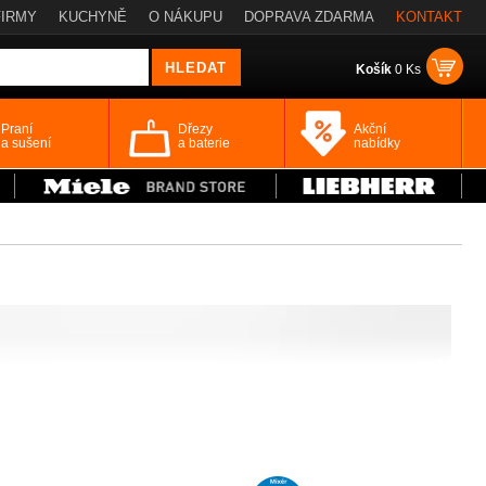
FIRMY
KUCHYNĚ
O NÁKUPU
DOPRAVA ZDARMA
KONTAKT
Košík
0 Ks
Praní
Dřezy
Akční
a sušení
a baterie
nabídky