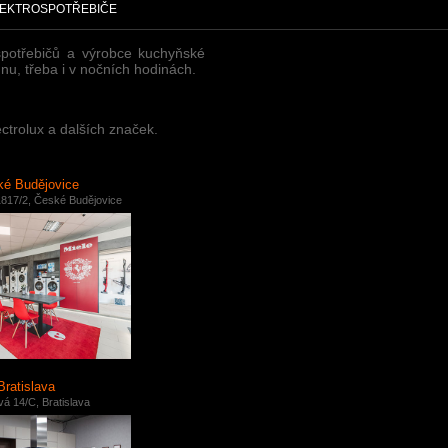
EKTROSPOTŘEBIČE
spotřebičů a výrobce kuchyňské
nu, třeba i v nočních hodinách.
ctrolux a dalších značek.
é Budějovice
817/2, České Budějovice
Bratislava
á 14/C, Bratislava