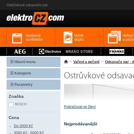
Ostrůvkové odsavače par
Vestavné
Volně
Vaření
spotřebiče
stojící
a peče
☰ Hlavní menu
Vaření a pečení
Odsavače par - d
☰ Kategorie
Ostrůvkové odsava
☰ Parametry
Značka
BOSCH
Pokračovat ve čtení
Cena
Nejprodávanější
Do 3000 Kč
3000 Kč - 5000 Kč