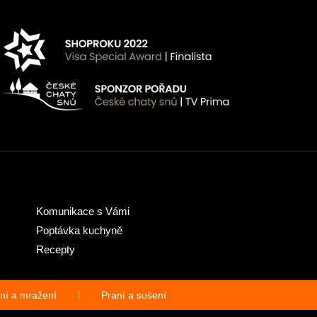
Komunikace s Vámi
Poptávka kuchyně
Recepty
ní a mražení
|
Praní a sušení