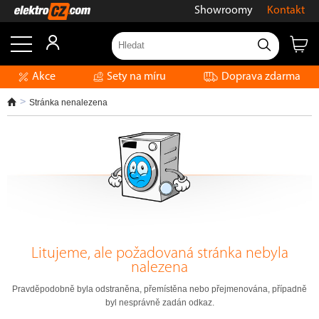
Showroomy
Kontakt
Akce
Sety na míru
Doprava zdarma
Stránka nenalezena
Litujeme, ale požadovaná stránka nebyla
nalezena
Pravděpodobně byla odstraněna, přemístěna nebo přejmenována, případně
byl nesprávně zadán odkaz.