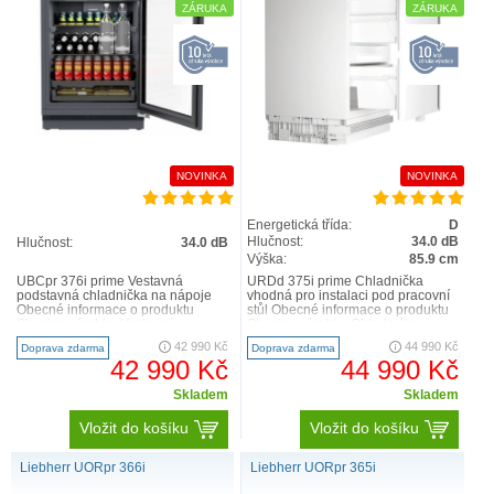
ZÁRUKA
ZÁRUKA
NOVINKA
NOVINKA
Energetická třída:
D
Hlučnost:
34.0 dB
Hlučnost:
34.0 dB
Výška:
85.9 cm
UBCpr 376i prime Vestavná
URDd 375i prime Chladnička
podstavná chladnička na nápoje
vhodná pro instalaci pod pracovní
Obecné informace o produktu
stůl Obecné informace o produktu
Skupina výrobku Vestavná
Skupina výrobku Chladnička
podstavná chladnička na nápoje
vhodná pro instalaci p..
42 990 Kč
44 990 Kč
Doprava zdarma
Doprava zdarma
G..
42 990 Kč
44 990 Kč
Skladem
Skladem
Vložit do košíku
Vložit do košíku
Liebherr UORpr 366i
Liebherr UORpr 365i