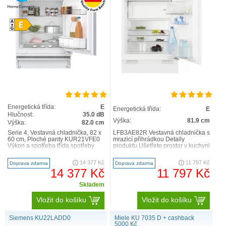
Energetická třída:
E
Energetická třída:
E
Hlučnost:
35.0 dB
Výška:
81.9 cm
Výška:
82.0 cm
Serie 4, Vestavná chladnička, 82 x
LFB3AE82R Vestavná chladnička s
60 cm, Ploché panty KUR21VFE0
mrazicí přihrádkou Detaily
Výkon a spotřeba třída spotřeby
produktu Ušetřete prostor v kuchyni
energie: E užitný objem celkem :
a zároveň uchovávejte potraviny
134 l spotř..
čerstvé s chladnič..
14 377 Kč
11 797 Kč
Doprava zdarma
Doprava zdarma
14 377 Kč
11 797 Kč
Skladem
Vložit do košíku
Vložit do košíku
Siemens KU22LADD0
Miele KU 7035 D + cashback
5000 Kč