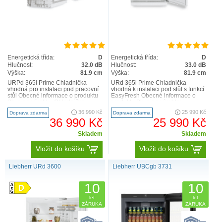
Energetická třída:
D
Energetická třída:
D
Hlučnost:
32.0 dB
Hlučnost:
33.0 dB
Výška:
81.9 cm
Výška:
81.9 cm
URPd 365i Prime Chladnička
URd 365i Prime Chladnička
vhodná pro instalaci pod pracovní
vhodná k instalaci pod stůl s funkcí
stůl Obecné informace o produktu
EasyFresh Obecné informace o
Skupina výrobku Chladnička
produktu Skupina výrobku
vhodná pro instalaci p..
Chladnička vhodná k instal..
36 990 Kč
25 990 Kč
Doprava zdarma
Doprava zdarma
36 990 Kč
25 990 Kč
Skladem
Skladem
Vložit do košíku
Vložit do košíku
Liebherr URd 3600
Liebherr UBCgb 3731
10
10
let
let
ZÁRUKA
ZÁRUKA