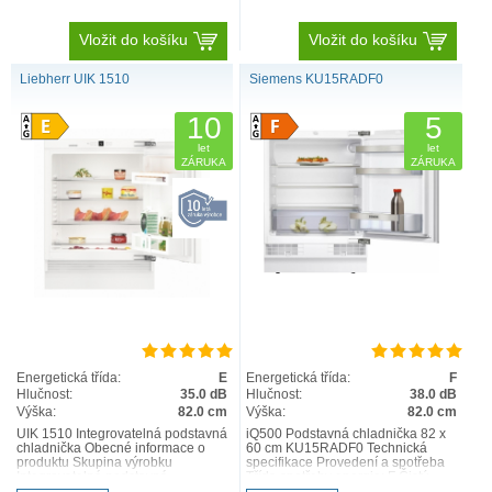
Vložit do košíku
Vložit do košíku
Liebherr UIK 1510
Siemens KU15RADF0
10
5
let
let
ZÁRUKA
ZÁRUKA
Energetická třída:
E
Energetická třída:
F
Hlučnost:
35.0 dB
Hlučnost:
38.0 dB
Výška:
82.0 cm
Výška:
82.0 cm
UIK 1510 Integrovatelná podstavná
iQ500 Podstavná chladnička 82 x
chladnička Obecné informace o
60 cm KU15RADF0 Technická
produktu Skupina výrobku
specifikace Provedení a spotřeba
Integrovatelná podstavná
Třída spotřeby energie: F Čistý
chladnička GTIN 401680312241..
celkový objem : 1..