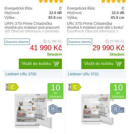
Energetická třída:
C
Energetická třída:
C
Hlučnost:
32.0 dB
Hlučnost:
32.0 dB
Výška:
85.9 cm
Výška:
85.9 cm
URPc 375i Prime Chladnička
URc 375i Prime Chladnička
vhodná pro instalaci pod pracovní
vhodná k instalaci pod stůl s funkcí
stůl Obecné informace o produktu
EasyFresh Obecné informace o
Skupina výrobku Chladnička
produktu Skupina výrobku
vhodná pro instalaci p..
Chladnička vhodná k instal..
41 990 Kč
29 990 Kč
Doprava zdarma
Doprava zdarma
41 990 Kč
29 990 Kč
Skladem
Skladem
Vložit do košíku
Vložit do košíku
Liebherr URc 3700
Liebherr URc 3701
10
10
let
let
ZÁRUKA
ZÁRUKA