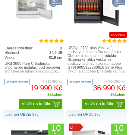
NOVINKA
UBCgb 3731 plus Vestavná
Energetická třída:
D
podstavná chladnička na nápoje
Hlučnost:
34.0 dB
Obecné informace o produktu
Výška:
81.9 cm
Skupina výrobku Vestavná
URd 3600 Pure Chladnička
podstavná chladnička na nápoje
vhodná pro instalaci pod pracovní
GTIN 9005382260616 Série Plus
stůl Obecné informace o produktu
Výkon a spotřeba Energetická třída
Skupina výrobku Chladnička
B Spotřeba energie za 24 h 0,441
vhodná pro instalaci pod..
kWh / 24 h Spotřeba energ..
19 990 Kč
36 990 Kč
Doprava zdarma
Doprava zdarma
19 990 Kč
36 990 Kč
Skladem
Skladem
Vložit do košíku
Vložit do košíku
Liebherr UBCpr 376i
Liebherr URDd 375i
10
10
D
let
let