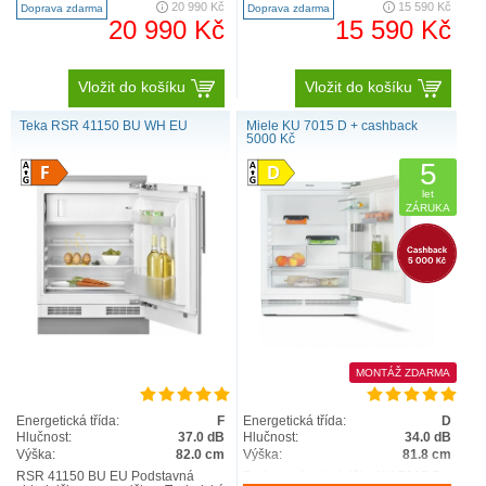
20 990 Kč
15 590 Kč
Doprava zdarma
Doprava zdarma
20 990 Kč
15 590 Kč
Vložit do košíku
Vložit do košíku
Teka RSR 41150 BU WH EU
Miele KU 7015 D + cashback
5000 Kč
5
let
ZÁRUKA
MONTÁŽ ZDARMA
Energetická třída:
F
Energetická třída:
D
Hlučnost:
37.0 dB
Hlučnost:
34.0 dB
Výška:
82.0 cm
Výška:
81.8 cm
RSR 41150 BU EU Podstavná
Podstavná chladnička KU 7015 D s