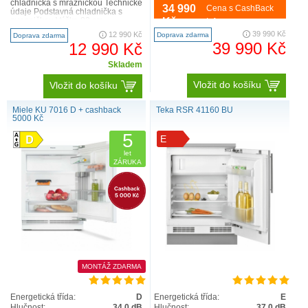
chladnička s mrazničkou Technické
LED osvětlením a dělenými
34 990
Cena s CashBack
údaje Podstavná chladnička s
policemi ve dvířkách v kompaktním
mrazničkou Výška 82 cm
designu. optimální a
Kč
Info
Energetická třída F Invertor..
bezúdržbovéLEDosvětlení vnitř..
39 990 Kč
12 990 Kč
Doprava zdarma
Doprava zdarma
39 990 Kč
12 990 Kč
Skladem
Vložit do košíku
Vložit do košíku
Miele KU 7016 D + cashback
Teka RSR 41160 BU
5000 Kč
5
E
let
ZÁRUKA
MONTÁŽ ZDARMA
Energetická třída:
D
Energetická třída:
E
Hlučnost:
34.0 dB
Hlučnost:
37.0 dB