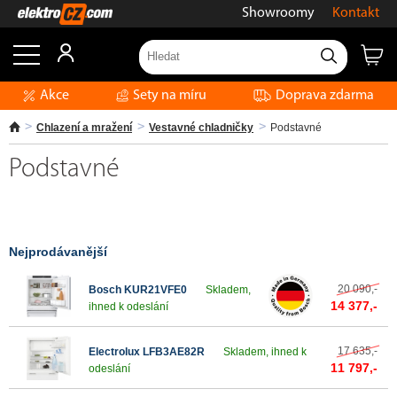
Showroomy
Kontakt
Akce
Sety na míru
Doprava zdarma
Chlazení a mražení
Vestavné chladničky
Podstavné
Podstavné
Nejprodávanější
20 090,-
Bosch KUR21VFE0
Skladem,
14 377,-
ihned k odeslání
17 635,-
Electrolux LFB3AE82R
Skladem, ihned k
11 797,-
odeslání