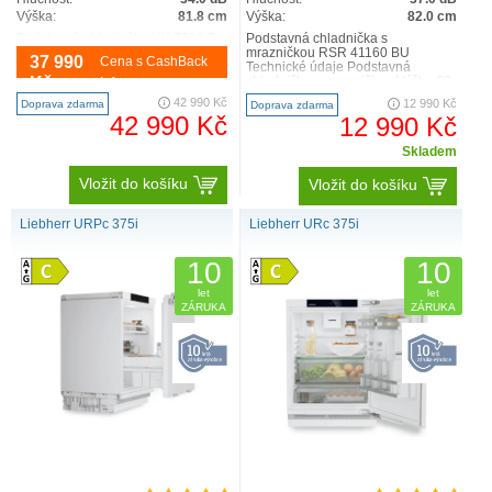
Výška:
81.8 cm
Výška:
82.0 cm
Podstavná chladnička KU 7016 D s
Podstavná chladnička s
LED, mrazicí přihrádkou a
mrazničkou RSR 41160 BU
37 990
Cena s CashBack
dělenými policemi ve dvířkách v
Technické údaje Podstavná
kompaktním designu. optimální a
Kč
chladnička s mrazničkou Výška 82
Info
bezúdržbovéLEDosvětl..
cm Energetická třída E Invertoro..
42 990 Kč
12 990 Kč
Doprava zdarma
Doprava zdarma
42 990 Kč
12 990 Kč
Skladem
Vložit do košíku
Vložit do košíku
Liebherr URPc 375i
Liebherr URc 375i
10
10
let
let
ZÁRUKA
ZÁRUKA