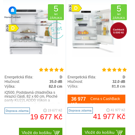
5
5
let
let
ZÁRUKA
ZÁRUKA
Energetická třída:
D
Energetická třída:
D
Hlučnost:
35.0 dB
Hlučnost:
32.0 dB
Výška:
82.0 cm
Výška:
81.8 cm
iQ500, Podstavná chladnička s
Podstavná chladnička KU 7035 D s
mrazicí částí, 82 x 60 cm, Ploché
DailyFresh, LED osvětlením a
36 977
Cena s CashBack
panty KU22LADD0 Výkon a
DynaCool v kompaktním designu.
spotřeba třída spotřeby energie: D
prostorná zásuvka s nastavitelnou
Kč
Info
užitný objem celkem..
vlhkostí –DailyF..
41 977 Kč
19 677 Kč
Doprava zdarma
Doprava zdarma
41 977 Kč
19 677 Kč
Vložit do košíku
Vložit do košíku