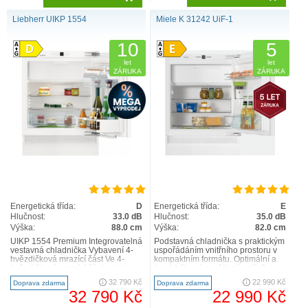
Liebherr UIKP 1554
Miele K 31242 UiF-1
10
5
let
let
ZÁRUKA
ZÁRUKA
Energetická třída:
D
Energetická třída:
E
Hlučnost:
33.0 dB
Hlučnost:
35.0 dB
Výška:
88.0 cm
Výška:
82.0 cm
UIKP 1554 Premium Integrovatelná
Podstavná chladnička s praktickým
vestavná chladnička Vybavení 4-
uspořádáním vnitřního prostoru v
hvězdičková mrazící část Ve 4-
kompaktním formátu. Optimální a
hvězdičkové mrazící části mohou
bezúdržbové osvětlení vnitřního
být zmrazeny a d..
prostoru pomocí ..
32 790 Kč
22 990 Kč
Doprava zdarma
Doprava zdarma
32 790 Kč
22 990 Kč