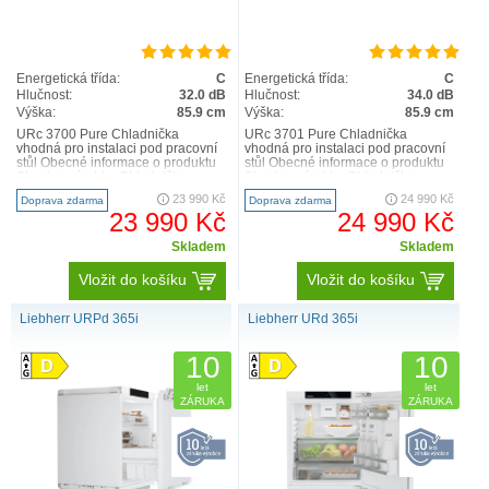
Energetická třída:
C
Energetická třída:
C
Hlučnost:
32.0 dB
Hlučnost:
34.0 dB
Výška:
85.9 cm
Výška:
85.9 cm
URc 3700 Pure Chladnička
URc 3701 Pure Chladnička
vhodná pro instalaci pod pracovní
vhodná pro instalaci pod pracovní
stůl Obecné informace o produktu
stůl Obecné informace o produktu
Skupina výrobku Chladnička
Skupina výrobku Chladnička
vhodná pro instalaci pod..
vhodná pro instalaci pod..
23 990 Kč
24 990 Kč
Doprava zdarma
Doprava zdarma
23 990 Kč
24 990 Kč
Skladem
Skladem
Vložit do košíku
Vložit do košíku
Liebherr URPd 365i
Liebherr URd 365i
10
10
let
let
ZÁRUKA
ZÁRUKA