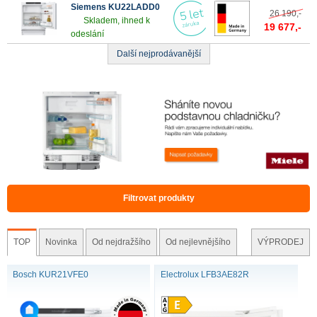
Siemens KU22LADD0
26 190,-
Skladem, ihned k
19 677,-
odeslání
Další nejprodávanější
Filtrovat produkty
TOP
Novinka
Od nejdražšího
Od nejlevnějšího
VÝPRODEJ
Bosch KUR21VFE0
Electrolux LFB3AE82R