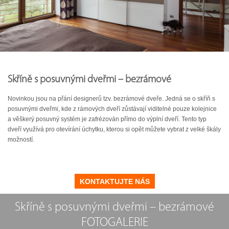
Skříně s posuvnými dveřmi – bezrámové
Novinkou jsou na přání designerů tzv. bezrámové dveře. Jedná se o skříň s
posuvnými dveřmi, kde z rámových dveří zůstávají viditelné pouze kolejnice
a věškerý posuvný systém je zafrézován přímo do výplní dveří. Tento typ
dveří využívá pro otevírání úchytku, kterou si opět můžete vybrat z velké škály
možností.
KONTAKTUJTE NÁS
Skříně s posuvnými dveřmi – bezrámové
FOTOGALERIE