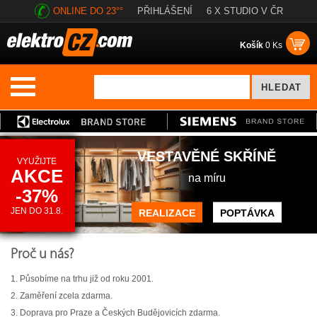
ONLINE DO 23°°
PŘIHLÁŠENÍ
6 X STUDIO V ČR
Košík
0 Ks
VESTAVĚNÉ SKŘÍNĚ
VYUŽIJTE
AKCE
na míru
-37%
JEN DO 31.8.
REALIZACE
POPTÁVKA
Proč u nás?
1. Působíme na trhu již od roku 2001.
2. Zaměření zcela zdarma.
3. Doprava pro Praze a Českých Budějovicích zdarma.