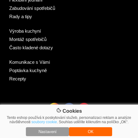
Zabudování spotřebičů
Rady a tipy
Výroba kuchyní
Montáž spotřebičů
Často kladené dotazy
Komunikace s Vámi
Poptávka kuchyně
Recepty
Cookies
Tento eshop používá k poskytování služeb, personalizaci reklam a analýze
návštěvnosti
soubory cookie
. Souhlas udělíte kliknutím na políčko „OK“.
© 2007-2026 2Traders CZ s.r.o.
Nastavení
OK