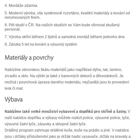
4. Montáže zdarma.
5. Moderní výroba, vše systémově rozvrtáno, kvalitní materiály a kování od
renomovaných firem.
6. Pět studií v ČR. Na našich studiích se Vám bude věnovat zkušený
personál.
7. Výroba skříní během 2 týdnů a samotná montáž během jednoho dne.
8. Záruka 5 let na kování a výsuvný systém.
Materiály a povrchy
Nabízíme obrovskou škálu materiálů jako například dýha, lak, lamino,
zrcadlo a sklo. Na výběr je také z barevných dekorů a dřevodekorů. Je
možná i povrchová úprava daného materiálu, nejčastěji jsou to provedení
lesk či mat.
Výbava
Nabízíme také velké množství vybavení a doplňků pro skříně a šatny.
V
naší nabídce doplňku a výbavy můžete nalézt police, výsuvné police, tyče,
výsuvné šatní tyče, zásuvky a sklopné šatní tyče.
Drátěný program zahrnuje drátěné koše, koše na prádlo a jiné. V nabídce
jsou i držáky příslušenství jako je držák hadic vysavače, držák na kravaty a