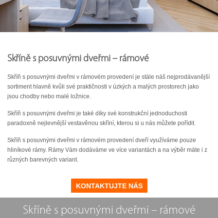
Skříně s posuvnými dveřmi – rámové
Skříň s posuvnými dveřmi v rámovém provedení je stále náš nejprodávanější
sortiment hlavně kvůli své praktičnosti v úzkých a malých prostorech jako
jsou chodby nebo malé ložnice.
Skříň s posuvnými dveřmi je také díky své konstrukční jednoduchosti
paradoxně nejlevnější vestavěnou skříní, kterou si u nás můžete pořídit.
Skříň s posuvnými dveřmi v rámovém provedení dveří využíváme pouze
hliníkové rámy. Rámy Vám dodáváme ve více variantách a na výběr máte i z
různých barevných variant.
KONTAKTUJTE NÁS
Skříně s posuvnými dveřmi – rámové