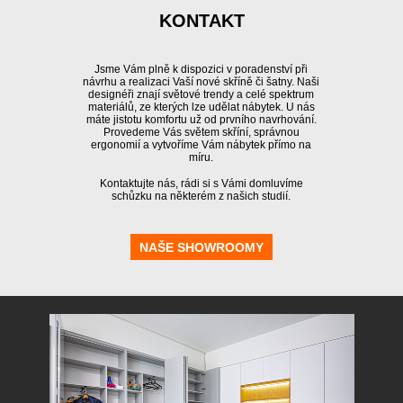
KONTAKT
Jsme Vám plně k dispozici v poradenství při
návrhu a realizaci Vaší nové skříně či šatny. Naši
designéři znají světové trendy a celé spektrum
materiálů, ze kterých lze udělat nábytek. U nás
máte jistotu komfortu už od prvního navrhování.
Provedeme Vás světem skříní, správnou
ergonomií a vytvoříme Vám nábytek přímo na
míru.
Kontaktujte nás, rádi si s Vámi domluvíme
schůzku na některém z našich studií.
NAŠE SHOWROOMY