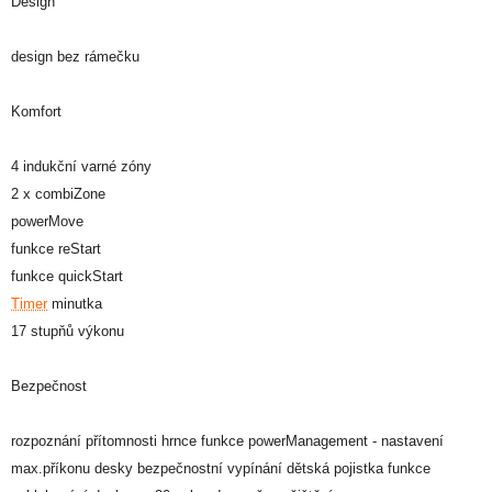
Design
design bez rámečku
Komfort
4 indukční varné zóny
2 x combiZone
powerMove
funkce reStart
funkce quickStart
Timer
minutka
17 stupňů výkonu
Bezpečnost
rozpoznání přítomnosti hrnce funkce powerManagement - nastavení
max.příkonu desky bezpečnostní vypínání dětská pojistka funkce