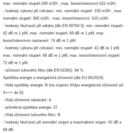
max. normální stupeň 500 m3/h , max. boost/intenzivní 622 m3/h .
- hodnoty výkonu při cirkulaci: min. normální stupeň: 150 m3/h , max.
normální stupeň: 500 m3/h , max. boost/intenzivní: 615 m3/h.
- hodnoty hlučnosti při odtahu (dle EN 60704-3): min. normální stupeň:
42 dB re 1 pW, max. normální stupeň: 69 dB re 1 pW, max.
boost/intenzivní nastavení: 74 dB re 1 pW.
- hodnoty výkonu při cirkulaci: min. normální stupeň: 41 dB re 1 pW,
max. normální stupeň: 68 dB re 1 pW, max. boost/intenzivní stupeň:
72 dB re 1 pW.
- účinnost tukového filtru (dle EN 61591): 94 %.
Spotřeba energie a energetická účinnosti (dle EU 65/2014):
- třída spotřeby energie: B (na stupnici třídye energetické účinnosti od
A+++ do D).
- třída účinnosti odsávání: A .
- průměrná spotřeba energie: 57 .
- třída účinnosti tukového filtru: B .
- hodnoty hlučnosti při normální stupni a maximálním stupni: 42 dB a
69 dB .