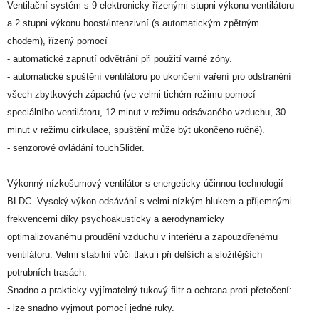
Ventilační systém s 9 elektronicky řízenými stupni výkonu ventilátoru
a 2 stupni výkonu boost/intenzivní (s automatickým zpětným
chodem), řízený pomocí
- automatické zapnutí odvětrání při použití varné zóny.
- automatické spuštění ventilátoru po ukončení vaření pro odstranění
všech zbytkových zápachů (ve velmi tichém režimu pomocí
speciálního ventilátoru, 12 minut v režimu odsávaného vzduchu, 30
minut v režimu cirkulace, spuštění může být ukončeno ručně).
- senzorové ovládání touchSlider.
Výkonný nízkošumový ventilátor s energeticky účinnou technologií
BLDC. Vysoký výkon odsávání s velmi nízkým hlukem a příjemnými
frekvencemi díky psychoakusticky a aerodynamicky
optimalizovanému proudění vzduchu v interiéru a zapouzdřenému
ventilátoru. Velmi stabilní vůči tlaku i při delších a složitějších
potrubních trasách.
Snadno a prakticky vyjímatelný tukový filtr a ochrana proti přetečení:
- lze snadno vyjmout pomocí jedné ruky.