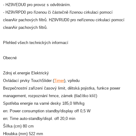
- HZ9VEDU0 pro provoz s odvětráním.
- HZ9VRPD0 pro řízenou či částečně řízenou cirkulaci pomocí
cleanAir pachových filtrů. HZ9VRUD0 pro neřízenou cirkulaci pomocí
cleanAir pachových filtrů.
Přehled všech technických informací
Obecné
Zdroj el.energie Elektrický
Ovládací prvky TouchSlider (
Timer
), vpředu
Bezpečnostní zařízení časový limit, dětská pojistka, funkce power
management, rozpoznání hrnce, zámek (tlačítko klíč)
Spotřeba energie na varné desky 185,0 Wh/kg
en: Power consumption standby/display off 0,5 W
en: Time auto-standby/displ. off 20,0 min
Šířka (cm) 80 cm
Hloubka (mm) 522 mm