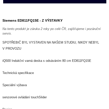
Siemens ED811FQ15E - Z VÝSTAVKY
Na tento produkt je záruka 2 roky po celé ČR, zajišťujeme i pozáruční
servis.
SPOTŘEBIČ BYL VYSTAVEN NA NAŠEM STUDIU, NIKDY NEBYL
V PROVOZU
iQ500 Indukční varná deska s odsáváním 80 cm ED811FQ15E
Technická specifikace
Speciální výbava
senzorové ovládání touchSlider