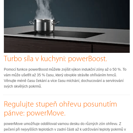
Turbo síla v kuchyni: powerBoost.
Pomocí funkce powerBoost můžete zvýšit výkon indukční zóny až o 50 %. To
vám může ušetřit až 35 % času, který obvykle strávíte ohříváním hrnců.
Věnujte méně času čekání a více času míchání, dochucování a servírování
svých skvělých pokrmů.
Regulujte stupeň ohřevu posunutím
pánve: powerMove.
powerMove umožňuje oddělovat varnou desku do různých zón ohřevu. Z
pečení při nejvyšších teplotách v zadní části až k udržování teploty pokrmů v