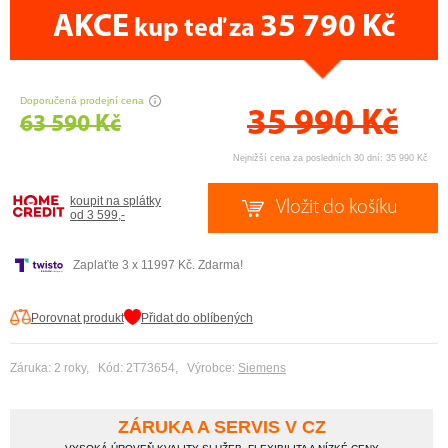
AKCE
35 790 Kč
kup teď za
CENA PRÁVĚ NYNÍ
Doporučená prodejní cena
35 990
Kč
63 590 Kč
Nejnižší cena za posledních 30 dní: 35 990 Kč
koupit na splátky
od 3 599,-
Zaplaťte 3 x 11997 Kč. Zdarma!
Porovnat produkt
Přidat do oblíbených
Záruka: 2 roky, Kód: 2T73654, Výrobce:
Siemens
ZÁRUKA A SERVIS V CZ