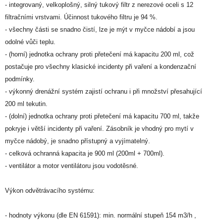
- integrovaný, velkoplošný, silný tukový filtr z nerezové oceli s 12
filtračními vrstvami. Účinnost tukového filtru je 94 %.
- všechny části se snadno čistí, lze je mýt v myčce nádobí a jsou
odolné vůči teplu.
- (horní) jednotka ochrany proti přetečení má kapacitu 200 ml, což
postačuje pro všechny klasické incidenty při vaření a kondenzační
podmínky.
- výkonný drenážní systém zajistí ochranu i při množství přesahující
200 ml tekutin.
- (dolní) jednotka ochrany proti přetečení má kapacitu 700 ml, takže
pokryje i větší incidenty při vaření. Zásobník je vhodný pro mytí v
myčce nádobý, je snadno přístupný a vyjímatelný.
- celková ochranná kapacita je 900 ml (200ml + 700ml).
- ventilátor a motor ventilátoru jsou vodotěsné.
Výkon odvětrávacího systému:
- hodnoty výkonu (dle EN 61591): min. normální stupeň 154 m3/h ,