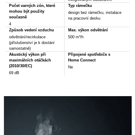
Počet varných zón, které
Typ rámečku
mohou být použity
design bez rámečku, instalace
současně
na pracovní desku
4
Způsob vedení vzduchu
Max. výkon odvětrání
odvětrání/recirkulace
500 m³/h
(příslušenství je k dostání
samostatně)
Akustický výkon při
Připojené spotřebiče s
maximálních otáčkách
Home Connect
(2010/30/EC)
Ne
69 dB