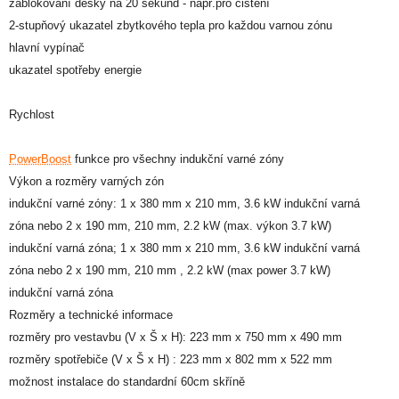
zablokování desky na 20 sekund - např.pro čištění
2-stupňový ukazatel zbytkového tepla pro každou varnou zónu
hlavní vypínač
ukazatel spotřeby energie
Rychlost
PowerBoost
funkce pro všechny indukční varné zóny
Výkon a rozměry varných zón
indukční varné zóny: 1 x 380 mm x 210 mm, 3.6 kW indukční varná
zóna nebo 2 x 190 mm, 210 mm, 2.2 kW (max. výkon 3.7 kW)
indukční varná zóna; 1 x 380 mm x 210 mm, 3.6 kW indukční varná
zóna nebo 2 x 190 mm, 210 mm , 2.2 kW (max power 3.7 kW)
indukční varná zóna
Rozměry a technické informace
rozměry pro vestavbu (V x Š x H): 223 mm x 750 mm x 490 mm
rozměry spotřebiče (V x Š x H) : 223 mm x 802 mm x 522 mm
možnost instalace do standardní 60cm skříně