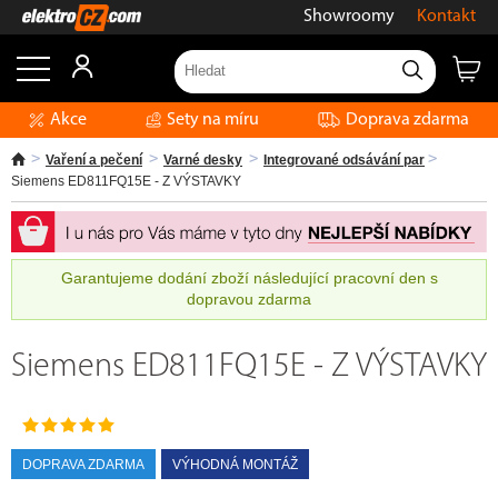
Showroomy
Kontakt
Akce
Sety na míru
Doprava zdarma
Vaření a pečení
Varné desky
Integrované odsávání par
Siemens ED811FQ15E - Z VÝSTAVKY
Garantujeme dodání zboží následující pracovní den s
dopravou zdarma
Siemens ED811FQ15E - Z VÝSTAVKY
DOPRAVA ZDARMA
VÝHODNÁ MONTÁŽ