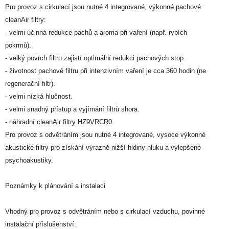
Pro provoz s cirkulací jsou nutné 4 integrované, výkonné pachové
cleanAir filtry:
- velmi účinná redukce pachů a aroma při vaření (např. rybích
pokrmů).
- velký povrch filtru zajistí optimální redukci pachových stop.
- životnost pachové filtru při intenzivním vaření je cca 360 hodin (ne
regenerační filtr).
- velmi nízká hlučnost.
- velmi snadný přístup a vyjímání filtrů shora.
- náhradní cleanAir filtry HZ9VRCR0.
Pro provoz s odvětráním jsou nutné 4 integrované, vysoce výkonné
akustické filtry pro získání výrazně nižší hldiny hluku a vylepšené
psychoakustiky.
Poznámky k plánování a instalaci
Vhodný pro provoz s odvětráním nebo s cirkulací vzduchu, povinné
instalační příslušenství: