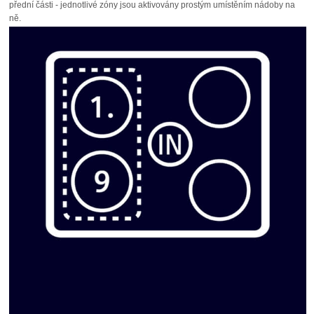
přední části - jednotlivé zóny jsou aktivovány prostým umístěním nádoby na
ně.