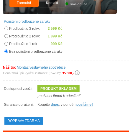
Formulář
Kontakt
Jsme online
Pojištění prodloužené záruky:
Prodloužit o 3 roky:
2 599 Kč
Prodloužit o 2 roky:
1 899 Kč
Prodloužit o 1 rok:
999 Kč
Bez pojištění prodloužené záruky
Náš tip:
Montáž vestavného spotřebiče
Cena zboží při využití instalace
35 790,-
35 300,-
Dostupnost zboží:
PRODUKT SKLADEM
„možnost ihned k odeslání"
Garance doručení:
Koupíte
dnes
, v pondělí
posíláme!
DOPRAVA ZDARMA