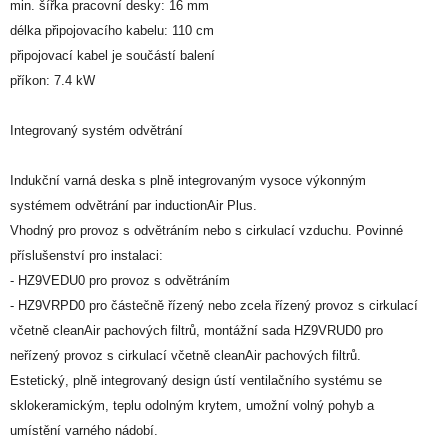
min. šířka pracovní desky: 16 mm
délka připojovacího kabelu: 110 cm
připojovací kabel je součástí balení
příkon: 7.4 kW
Integrovaný systém odvětrání
Indukční varná deska s plně integrovaným vysoce výkonným
systémem odvětrání par inductionAir Plus.
Vhodný pro provoz s odvětráním nebo s cirkulací vzduchu. Povinné
příslušenství pro instalaci:
- HZ9VEDU0 pro provoz s odvětráním
- HZ9VRPD0 pro částečně řízený nebo zcela řízený provoz s cirkulací
včetně cleanAir pachových filtrů, montážní sada HZ9VRUD0 pro
neřízený provoz s cirkulací včetně cleanAir pachových filtrů.
Estetický, plně integrovaný design ústí ventilačního systému se
sklokeramickým, teplu odolným krytem, umožní volný pohyb a
umístění varného nádobí.