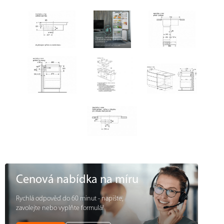
Cenová nabídka na míru
Rychlá odpověď do 60 minut - napište,
zavolejte nebo vyplňte formulář