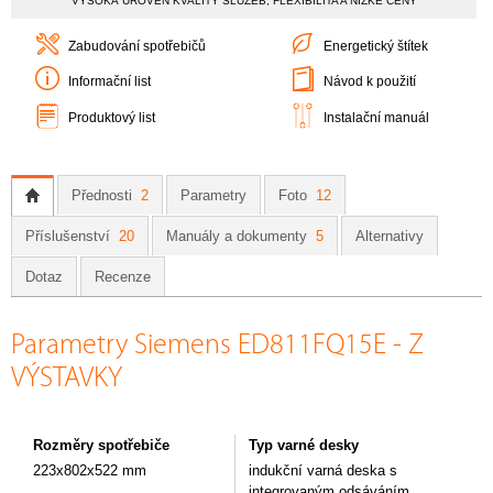
VYSOKÁ ÚROVEŇ KVALITY SLUŽEB, FLEXIBILITA A NÍZKÉ CENY
Zabudování spotřebičů
Energetický štítek
Informační list
Návod k použití
Produktový list
Instalační manuál
Přednosti
2
Parametry
Foto
12
Příslušenství
20
Manuály a dokumenty
5
Alternativy
Dotaz
Recenze
Parametry Siemens ED811FQ15E - Z
VÝSTAVKY
Rozměry spotřebiče
Typ varné desky
223x802x522 mm
indukční varná deska s
integrovaným odsáváním