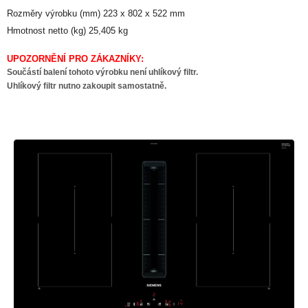
Rozměry výrobku (mm) 223 x 802 x 522 mm
Hmotnost netto (kg) 25,405 kg
UPOZORNĚNÍ PRO ZÁKAZNÍKY:
Součástí balení tohoto výrobku není uhlíkový filtr.
Uhlíkový filtr nutno zakoupit samostatně.