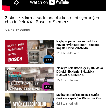
Získejte zdarma sadu nádobí ke koupi vybraných
chladniček XXL Bosch a Siemens!
5.4 tis. zhlédnutí
Nejlepší péče o vaše nádobí s
novou myčkou Bosch - Získejte
kapsle Finish ZDARMA
11.4 tis. zhlédnutí
1:15
Získejte Teleskopický Výsuv Jako
Dárek! | Exkluzivní Nabídka
BOSCH & SIEMENS
15.2 tis. zhlédnutí
0:59
Myčky nádobí Electrolux nyní s
dárkem kapslí Jar Platimum Plus.
6.8 tis. zhlédnutí