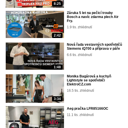
8:25
Záruka 5 let na pečicí trouby
Bosch a navíc zdarma plech Air
Fry.
1.9 tis. zhlédnutí
2:42
Nová řada vestavných spotřebičů
Siemens iQ700 a příprava v páře
6.6 tis. zhlédnutí
1:48
Monika Bagárová a kuchyň
Lightstyle se spotřebiči
ElektroCZ.com
16.5 tis. zhlédnutí
3:34
Aeg pračka LFR85166OC
11.1 tis. zhlédnutí