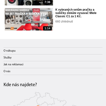
7:36
K vybraných setům pračky a
sušičky získáte vysavač Miele
Classic C1 za 1 Kč.
660 zhlédnutí
1:14
O nákupu
Služby
Jak na reklamaci
O nás
Kde nás najdete?