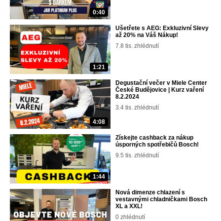
0:40
Ušetřete s AEG: Exkluzivní Slevy
až 20% na Váš Nákup!
7.8 tis. zhlédnutí
1:21
Degustační večer v Miele Center
České Budějovice | Kurz vaření
8.2.2024
3.4 tis. zhlédnutí
4:08
Získejte cashback za nákup
úsporných spotřebičů Bosch!
9.5 tis. zhlédnutí
1:44
Nová dimenze chlazení s
vestavnými chladničkami Bosch
XL a XXL!
0 zhlédnutí