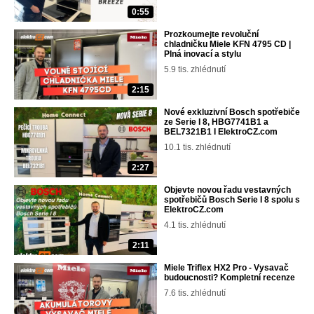
0:55
Prozkoumejte revoluční
chladničku Miele KFN 4795 CD |
Plná inovací a stylu
5.9 tis. zhlédnutí
2:15
Nové exkluzivní Bosch spotřebiče
ze Serie I 8, HBG7741B1 a
BEL7321B1 I ElektroCZ.com
10.1 tis. zhlédnutí
2:27
Objevte novou řadu vestavných
spotřebičů Bosch Serie I 8 spolu s
ElektroCZ.com
4.1 tis. zhlédnutí
2:11
Miele Triflex HX2 Pro - Vysavač
budoucnosti? Kompletní recenze
7.6 tis. zhlédnutí