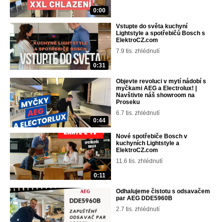
0:00
Vstupte do světa kuchyní
Lightstyle a spotřebičů Bosch s
ElektroCZ.com
7.9 tis. zhlédnutí
0:31
Objevte revoluci v mytí nádobí s
myčkami AEG a Electrolux! |
Navštivte náš showroom na
Proseku
6.7 tis. zhlédnutí
0:44
Nové spotřebiče Bosch v
kuchyních Lightstyle a
ElektroCZ.com
11.6 tis. zhlédnutí
0:11
Odhalujeme čistotu s odsavačem
par AEG DDE5960B
2.7 tis. zhlédnutí