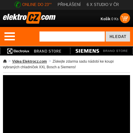
ONLINE DO 23°°
PŘIHLÁŠENÍ
6 X STUDIO V ČR
Košík
0 Ks
Videa Elektrocz.com
Získejte zdarma sadu nádobí ke koupi
vybraných chladniček XXL Bosch a Siemens!