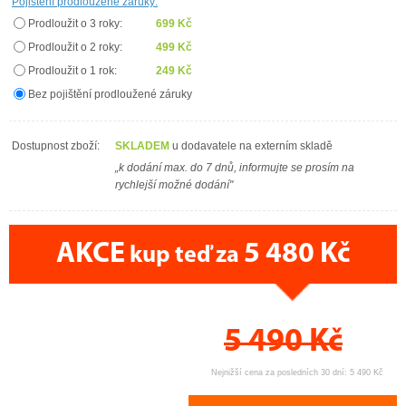
Pojištění prodloužené záruky:
Prodloužit o 3 roky:
699 Kč
Prodloužit o 2 roky:
499 Kč
Prodloužit o 1 rok:
249 Kč
Bez pojištění prodloužené záruky
Dostupnost zboží:
SKLADEM
u dodavatele na externím skladě
„k dodání max. do 7 dnů, informujte se prosím na
rychlejší možné dodání"
AKCE
5 480 Kč
kup teď za
CENA PRÁVĚ NYNÍ
5 490
Kč
Nejnižší cena za posledních 30 dní: 5 490 Kč