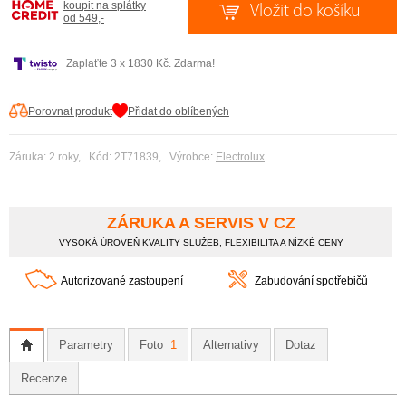
koupit na splátky
od 549,-
Zaplaťte 3 x 1830 Kč. Zdarma!
Porovnat produkt
Přidat do oblíbených
Záruka: 2 roky, Kód: 2T71839, Výrobce:
Electrolux
ZÁRUKA A SERVIS V CZ
VYSOKÁ ÚROVEŇ KVALITY SLUŽEB, FLEXIBILITA A NÍZKÉ CENY
Autorizované zastoupení
Zabudování spotřebičů
Parametry
Foto
1
Alternativy
Dotaz
Recenze