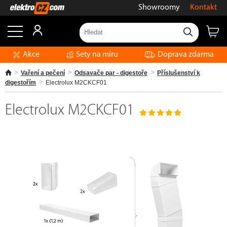
Showroomy
Kontakt
Akce
Sety na míru
Doprava zdarma
Vaření a pečení
Odsavače par - digestoře
Příslušenství k
digestořím
Electrolux M2CKCF01
Electrolux M2CKCF01