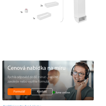
Cenová nabídka na míru
Rychlá odpověď do 60 minut - napište,
zavolejte nebo vyplňte formulář
Formulář
Kontakt
Jsme online