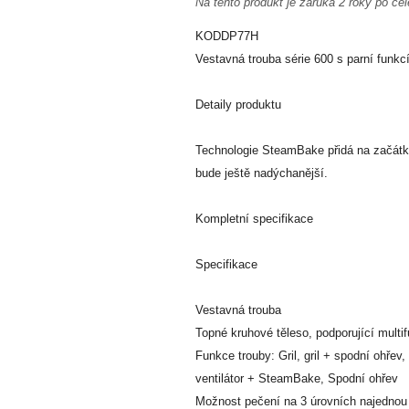
Na tento produkt je záruka 2 roky po cel
KODDP77H
Vestavná trouba série 600 s parní funk
Detaily produktu
Technologie SteamBake přidá na začátku
bude ještě nadýchanější.
Kompletní specifikace
Specifikace
Vestavná trouba
Topné kruhové těleso, podporující multif
Funkce trouby: Gril, gril + spodní ohřev,
ventilátor + SteamBake, Spodní ohřev
Možnost pečení na 3 úrovních najednou