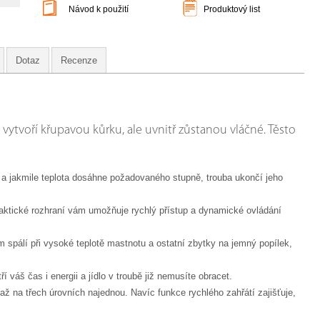
Návod k použití
Produktový list
Dotaz
Recenze
tvoří křupavou kůrku, ale uvnitř zůstanou vláčné. Těsto
a jakmile teplota dosáhne požadovaného stupně, trouba ukončí jeho
raktické rozhraní vám umožňuje rychlý přístup a dynamické ovládání
m spálí při vysoké teplotě mastnotu a ostatní zbytky na jemný popílek,
 váš čas i energii a jídlo v troubě již nemusíte obracet.
 na třech úrovních najednou. Navíc funkce rychlého zahřátí zajišťuje,