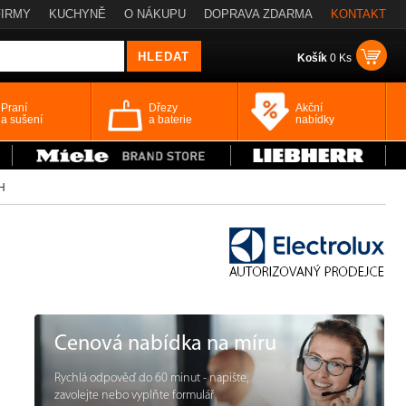
FIRMY
KUCHYNĚ
O NÁKUPU
DOPRAVA ZDARMA
KONTAKT
Košík
0 Ks
Praní
Dřezy
Akční
a sušení
a baterie
nabídky
H
Cenová nabídka na míru
Rychlá odpověď do 60 minut - napište,
zavolejte nebo vyplňte formulář