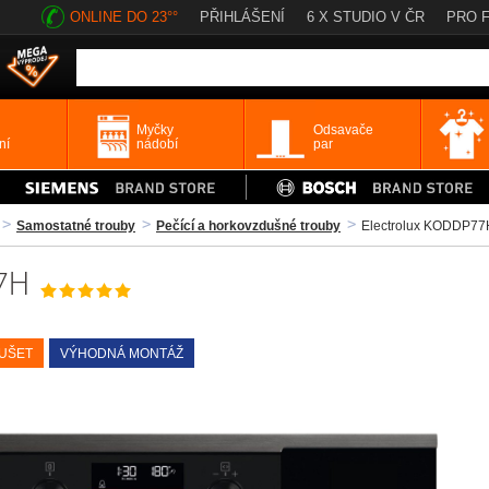
ONLINE DO 23°°
PŘIHLÁŠENÍ
6 X STUDIO V ČR
PRO 
Myčky
Odsavače
ní
nádobí
par
Samostatné trouby
Pečící a horkovzdušné trouby
Electrolux KODDP77
7H
OUŠET
VÝHODNÁ MONTÁŽ