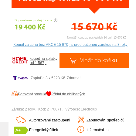
CENA PRÁVĚ NYNÍ
Doporučená prodejní cena
15 670
Kč
19 400 Kč
Nejnižší cena za posledních 30 dní: 15 670 Kč
koupit na splátky
od 1 567,-
Zaplaťte 3 x 5223 Kč. Zdarma!
Porovnat produkt
Přidat do oblíbených
Záruka: 2 roky, Kód: 2T70671, Výrobce:
Electrolux
Autorizované zastoupení
Zabudování spotřebičů
A+
Energetický štítek
Informační list