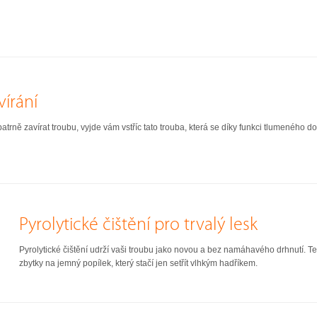
vírání
ně zavírat troubu, vyjde vám vstříc tato trouba, která se díky funkci tlumeného d
Pyrolytické čištění pro trvalý lesk
Pyrolytické čištění udrží vaši troubu jako novou a bez namáhavého drhnutí. Ten
zbytky na jemný popílek, který stačí jen setřít vlhkým hadříkem.