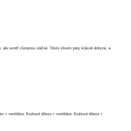
 ale uvnitř zůstanou vláčné. Těsto vlivem páry krásně dokyne, a
řev + ventilátor, Kruhové těleso + ventilátor, Kruhové těleso +