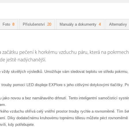
Foto
8
Příslušenství
20
Manuály a dokumenty
4
Alternativy
 začátku pečení k horkému vzduchu páru, která na pokrmech vy
de ještě nadýchanější.
e vždy skvělých výsledků. Umožňuje vám sledovat teplotu ve středu pokrmu, 
 trouby pomocí LED displeje EXPlore s jeho citlivými dotykovými tlačítky. P
ubu jako novou a bez namáhavého drhnutí. Tento inteligentní samočisticí systé
kem.
ého vzduchu ohřívá celý vnitřní prostor trouby rychle a rovnoměrně. Tím šetří
ečení. Díky dodatečnému kruhovému topnému tělesu můžete péct rovnoměrně až
víli, kdy potřebujete.