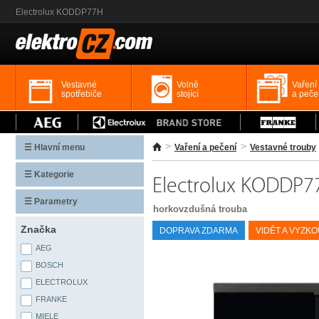
Electrolux KODDP77H
Vestavné
Volně
Vaření
spotřebiče
stojící
a peče
☰ Hlavní menu
Vaření a pečení
Vestavné trouby
☰ Kategorie
Electrolux KODDP7
☰ Parametry
horkovzdušná trouba
Značka
DOPRAVA ZDARMA
VIDĚT A VYZK
AEG
BOSCH
ELECTROLUX
FRANKE
MIELE