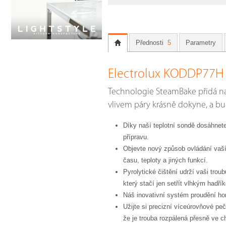
Přednosti
5
Parametry
Electrolux KODDP77H
Technologie SteamBake přidá na
vlivem páry krásně dokyne, a bu
Díky naší teplotní sondě dosáhnet
přípravu.
Objevte nový způsob ovládání vaší
času, teploty a jiných funkcí.
Pyrolytické čištění udrží vaši tro
který stačí jen setřít vlhkým hadří
Náš inovativní systém proudění hork
Užijte si precizní víceúrovňové p
že je trouba rozpálená přesně ve ch