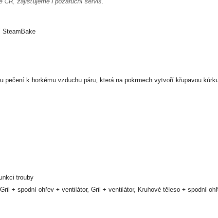
é ČR, zajišťujeme i pozáruční servis.
cí SteamBake
 pečení k horkému vzduchu páru, která na pokrmech vytvoří křupavou kůrku,
unkci trouby
 Gril + spodní ohřev + ventilátor, Gril + ventilátor, Kruhové těleso + spodní oh