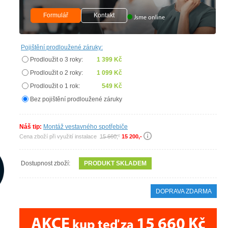
Formulář
Kontakt
Jsme online
Pojištění prodloužené záruky:
Prodloužit o 3 roky:
1 399 Kč
Prodloužit o 2 roky:
1 099 Kč
Prodloužit o 1 rok:
549 Kč
Bez pojištění prodloužené záruky
Náš tip:
Montáž vestavného spotřebiče
Cena zboží při využití instalace
15 660,-
15 200,-
Dostupnost zboží:
PRODUKT SKLADEM
DOPRAVA ZDARMA
AKCE
15 660 Kč
kup teď za