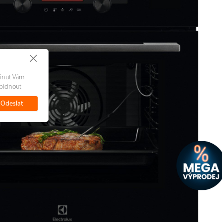
+
minut Vám
bídnout