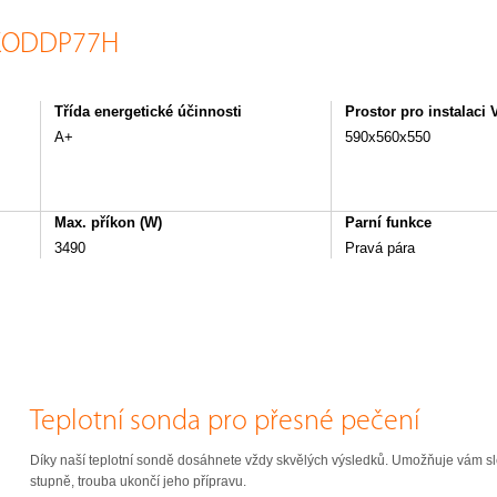
x KODDP77H
Třída energetické účinnosti
Prostor pro instalaci
A+
590x560x550
Max. příkon (W)
Parní funkce
3490
Pravá pára
Teplotní sonda pro přesné pečení
Díky naší teplotní sondě dosáhnete vždy skvělých výsledků. Umožňuje vám s
stupně, trouba ukončí jeho přípravu.