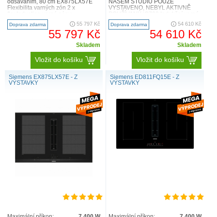
odsáváním, 80 cm EX875LX57E
NAŠEM STUDIU POUZE
na ně.
Flexibilita varných zón 2 x
VYSTAVENO, NEBYL AKTIVNĚ
flexInduction varné zóny:
POUŽÍVANÝ iQ700 Indukční varná
používejte nádobí jakéhokoli tv..
deska s odsáváním 80 cm
55 797 Kč
54 610 Kč
Doprava zdarma
Doprava zdarma
EX875LX67E ..
55 797 Kč
54 610 Kč
Skladem
Skladem
Vložit do košíku
Vložit do košíku
Siemens EX875LX57E - Z
Siemens ED811FQ15E - Z
VÝSTAVKY
VÝSTAVKY
Maximální příkon:
7 400 W
Maximální příkon:
7 400 W