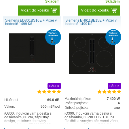
Skladem
Skladem
Vložit do košíku
Vložit do košíku
Siemens ED801BS16E + Mixér v
Siemens EH611BE15E + Mixér v
hodnotě 1499 Kč
hodnotě 1499 Kč
DÁREK
DÁREK
Maximální příkon:
7 400 W
Hlučnost:
69.0 dB
Počet plotýnek:
4
Výkon:
500 m3/hod
Dětská pojistka:
ano
iQ300, Indukční varná deska s
iQ300, Indukční varná deska s
odsáváním, 80 cm, zápustný
odsáváním, 60 cm EH611BE15E
design, instalace do roviny
Flexibilita varných zón varná zóna,
pracovní desky ED801BS16E
přední levá: 210 mm, 2.2 kW (max.
Flexibilita varných zón combiZon..
výkon 3.7 kW) ..