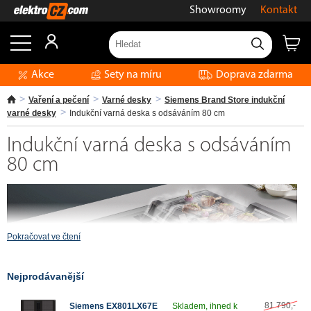
Showroomy
Kontakt
Akce
Sety na míru
Doprava zdarma
Vaření a pečení
Varné desky
Siemens Brand Store indukční
varné desky
Indukční varná deska s odsáváním 80 cm
Indukční varná deska s odsáváním
80 cm
Pokračovat ve čtení
Nejprodávanější
81 790,-
Siemens EX801LX67E
Skladem, ihned k