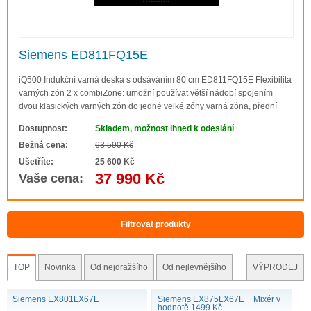
trojnásobným systémem ochrany proti přetečení, který
pomáhá zabránit vniknutí tekutin nebo jiných kapalných
látek do varné desky. Pokud se do spotřebiče něco vylije,
Siemens ED811FQ15E
můžete jednoduše vyjmout tukový filtr a dát jej bezpečně
umýt v myčce.
iQ500 Indukční varná deska s odsáváním 80 cm ED811FQ15E Flexibilita
varných zón 2 x combiZone: umožní používat větší nádobí spojením
dvou klasických varných zón do jedné velké zóny varná zóna, přední
levá: 190 mm, 210 mm, 2.2 kW (max. výkon 3.7 kW) varná zóna, zadní
Dostupnost:
Skladem, možnost ihned k odeslání
levá: 190 mm, 210 mm, 2.2..
Bežná cena:
63 590 Kč
Ušetříte:
25 600 Kč
37 990 Kč
Vaše cena:
Filtrovat produkty
TOP
Novinka
Od nejdražšího
Od nejlevnějšího
VÝPRODEJ
Siemens EX801LX67E
Siemens EX875LX67E + Mixér v
hodnotě 1499 Kč