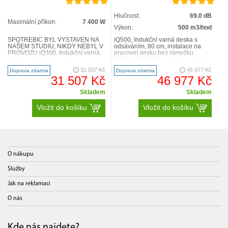
Hlučnost:
69.0 dB
Maximální příkon:
7 400 W
Výkon:
500 m3/hod
SPOTŘEBIČ BYL VYSTAVEN NA
iQ500, Indukční varná deska s
NAŠEM STUDIU, NIKDY NEBYL V
odsáváním, 80 cm, instalace na
PROVOZU iQ300, Indukční varná
pracovní desku bez rámečku
deska s odsáváním, 60 cm
ED811HQ26E Flexibilita varných
EH611BE15E Flexibilita varných
zón 2 x combiZone: umožn..
31 507 Kč
46 977 Kč
Doprava zdarma
Doprava zdarma
zón..
31 507 Kč
46 977 Kč
Skladem
Skladem
Vložit do košíku
Vložit do košíku
O nákupu
Služby
Jak na reklamaci
O nás
Kde nás najdete?