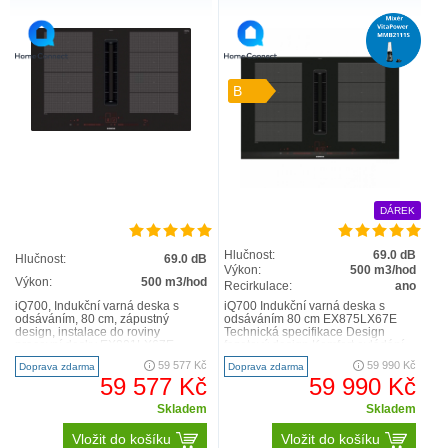
B
DÁREK
Hlučnost:
69.0 dB
Hlučnost:
69.0 dB
Výkon:
500 m3/hod
Výkon:
500 m3/hod
Recirkulace:
ano
iQ700, Indukční varná deska s
iQ700 Indukční varná deska s
odsáváním, 80 cm, zápustný
odsáváním 80 cm EX875LX67E
design, instalace do roviny
Technická specifikace Design
pracovní desky EX801LX67E
fazetový design Komfort ovládání
Maximální ovládání dotykem a tahem.
Flexibilita varných zón 2 x flex..
dual lightSlider ..
59 577 Kč
59 990 Kč
Doprava zdarma
Doprava zdarma
59 577 Kč
59 990 Kč
Přehledné uspořádání dvojitých světelných posuvníků
usnadňuje výběr varných zón na každé straně varné desky.
Skladem
Skladem
Pro ovládání varné desky stačí klepnout a přetáhnout
Vložit do košíku
Vložit do košíku