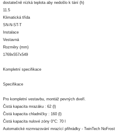
dostatečně nízká teplota aby nedošlo k tání (h)
11.5
Klimatická třída
SN-N-ST-T
Instalace
Vestavná
Rozměry (mm)
1769x557x549
Kompletní specifikace
Specifikace
Pro kompletní vestavbu, montáž pevných dveří.
Čistá kapacita mrazáku : 62 (l)
Čistá kapacita chladničky : 160 (l)
Čistá kapacita nulové zóny 0°C: 70 l
Automatické rozmrazování mrazící přihrádky - TwinTech NoFrost