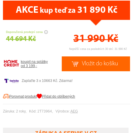
AKCE
31 890 Kč
kup teď za
CENA PRÁVĚ NYNÍ
Doporučená prodejní cena
31 990
Kč
44 694 Kč
Nejnižší cena za posledních 30 dní: 31 990 Kč
koupit na splátky
od 3 199,-
Zaplaťte 3 x 10663 Kč. Zdarma!
Porovnat produkt
Přidat do oblíbených
Záruka: 2 roky, Kód: 2T73964, Výrobce:
AEG