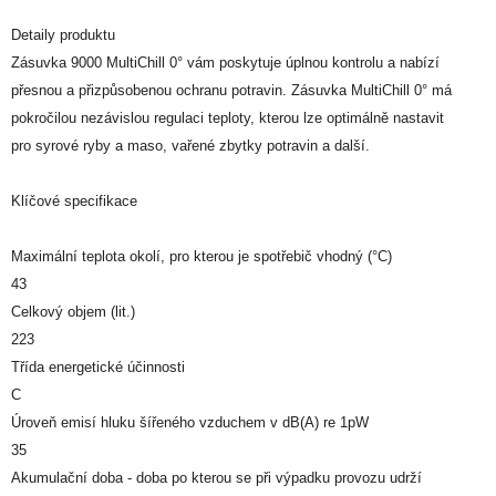
Detaily produktu
Zásuvka 9000 MultiChill 0° vám poskytuje úplnou kontrolu a nabízí
přesnou a přizpůsobenou ochranu potravin. Zásuvka MultiChill 0° má
pokročilou nezávislou regulaci teploty, kterou lze optimálně nastavit
pro syrové ryby a maso, vařené zbytky potravin a další.
Klíčové specifikace
Maximální teplota okolí, pro kterou je spotřebič vhodný (°C)
43
Celkový objem (lit.)
223
Třída energetické účinnosti
C
Úroveň emisí hluku šířeného vzduchem v dB(A) re 1pW
35
Akumulační doba - doba po kterou se při výpadku provozu udrží