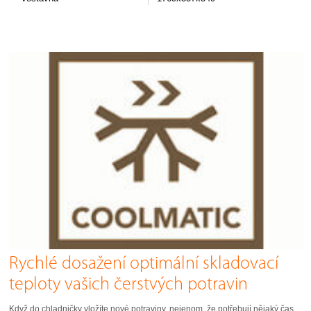
Rychlé dosažení optimální skladovací
teploty vašich čerstvých potravin
Když do chladničky vložíte nové potraviny, nejenom, že potřebují nějaký čas,