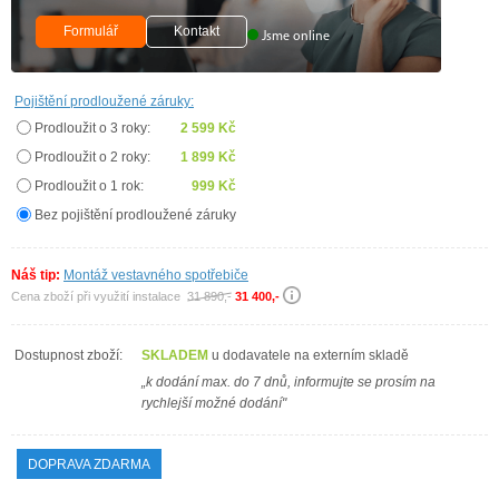
Formulář
Kontakt
Jsme online
Pojištění prodloužené záruky:
Prodloužit o 3 roky:
2 599 Kč
Prodloužit o 2 roky:
1 899 Kč
Prodloužit o 1 rok:
999 Kč
Bez pojištění prodloužené záruky
Náš tip:
Montáž vestavného spotřebiče
Cena zboží při využití instalace
31 890,-
31 400,-
Dostupnost zboží:
SKLADEM
u dodavatele na externím skladě
„k dodání max. do 7 dnů, informujte se prosím na
rychlejší možné dodání"
DOPRAVA ZDARMA