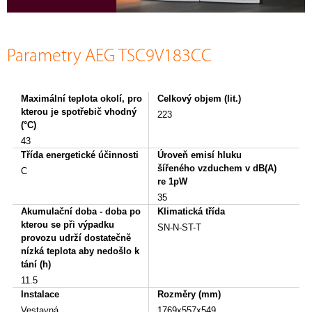
Parametry AEG TSC9V183CC
Maximální teplota okolí, pro
Celkový objem (lit.)
kterou je spotřebič vhodný
223
(°C)
43
Třída energetické účinnosti
Úroveň emisí hluku
šířeného vzduchem v dB(A)
C
re 1pW
35
Akumulační doba - doba po
Klimatická třída
kterou se při výpadku
SN-N-ST-T
provozu udrží dostatečně
nízká teplota aby nedošlo k
tání (h)
11.5
Instalace
Rozměry (mm)
Vestavná
1769x557x549