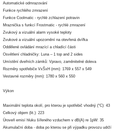
Automatické odmrazování
Funkce rychlého zmrazení
Funkce Coolmatic - rychlé zchlazení potravin
Mraznička s funkcí Frostmatic - rychlé zmrazení
Zvukový a vizuální alarm vysoké teploty
Zvukové a vizuální upozornění na otevřená dvířka
Oddělené ovládání mrazící a chladící části
Osvětlení chladničky: Luna – 1 top and 2 sides
Umístění dveřních zámků: Vpravo, zaměnitelné doleva
Rozměry spotřebiče VxŠxH (mm): 1769 x 557 x 549
Vestavné rozměry (mm): 1780 x 560 x 550
Výkon
Maximální teplota okolí, pro kterou je spotřebič vhodný (°C): 43
Celkový objem (lit.): 223
Úroveň emisí hluku šířeného vzduchem v dB(A) re 1pW: 35
Akumulační doba - doba po kterou se při výpadku provozu udrží