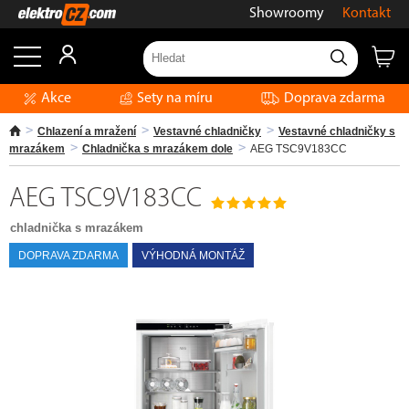
Showroomy
Kontakt
Akce
Sety na míru
Doprava zdarma
Chlazení a mražení
Vestavné chladničky
Vestavné chladničky s
mrazákem
Chladnička s mrazákem dole
AEG TSC9V183CC
AEG TSC9V183CC
chladnička s mrazákem
DOPRAVA ZDARMA
VÝHODNÁ MONTÁŽ