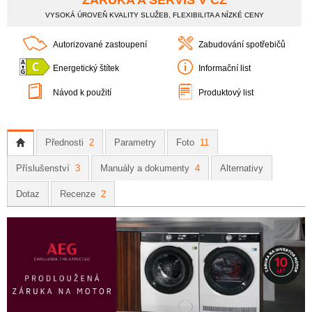
ZÁRUKA A SERVIS V CZ
VYSOKÁ ÚROVEŇ KVALITY SLUŽEB, FLEXIBILITA A NÍZKÉ CENY
Autorizované zastoupení
Zabudování spotřebičů
Energetický štítek
Informační list
Návod k použití
Produktový list
Přednosti
2
Parametry
Foto
11
Příslušenství
3
Manuály a dokumenty
4
Alternativy
Dotaz
Recenze
2