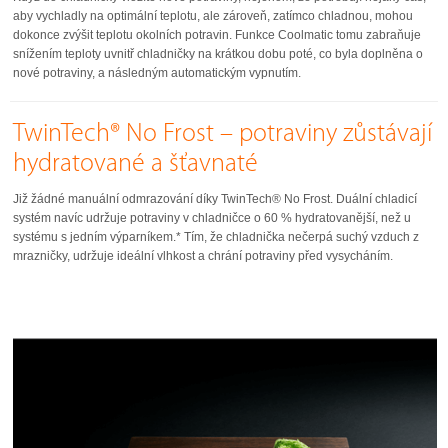
aby vychladly na optimální teplotu, ale zároveň, zatímco chladnou, mohou
dokonce zvýšit teplotu okolních potravin. Funkce Coolmatic tomu zabraňuje
snížením teploty uvnitř chladničky na krátkou dobu poté, co byla doplněna o
nové potraviny, a následným automatickým vypnutím.
TwinTech® No Frost – potraviny zůstávají
hydratované a šťavnaté
Již žádné manuální odmrazování díky TwinTech® No Frost. Duální chladicí
systém navíc udržuje potraviny v chladničce o 60 % hydratovanější, než u
systému s jedním výparníkem.* Tím, že chladnička nečerpá suchý vzduch z
mrazničky, udržuje ideální vlhkost a chrání potraviny před vysycháním.