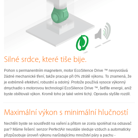
Silné srdce, které tiše bije.
Pohon s permanentním magnetem, motor EcoSilence Drive ™ nevyvolává
žádné mechanické tření, takže pracuje při 0% ztrátě výkonu. To znamená, že
je extrémně efektivní, robustní a odolný. Protože používá vysoce výkonný
dmychadlo s motorovou technologií EcoSilence Drive ™, šetříte energii, aniž
byste obětovali výkon. Kromě toho je také velmi tichý. Opravdu slyšíte rozdíl.
Maximální výkon s minimální hlučností
Nechtěli byste se soustředit na vaření a přitom se zcela spoléhat na odsavač
par? Máme řešení: senzor PerfectAir neustále sleduje vzduch a automaticky
přizpůsobuje úroveň výkonu narůstajícímu množství páry a pachu -