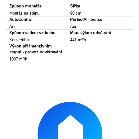
Způsob montáže
Šířka
Montáž na stěnu
90 cm
AutoControl
PerfectAir Sensor
Ano.
Ano.
Způsob vedení vzduchu
Max. výkon odvětrání
Konvertibilní
441 m³/h
Výkon při intenzivním
stupni - provoz odvětrávání
1007 m³/h