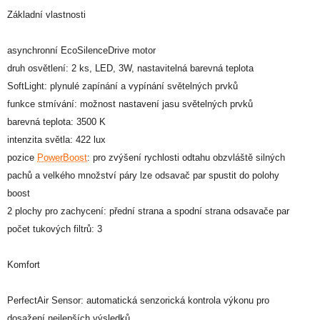
Základní vlastnosti
asynchronní EcoSilenceDrive motor
druh osvětlení: 2 ks, LED, 3W, nastavitelná barevná teplota
SoftLight: plynulé zapínání a vypínání světelných prvků
funkce stmívání: možnost nastavení jasu světelných prvků
barevná teplota: 3500 K
intenzita světla: 422 lux
pozice
PowerBoost
: pro zvýšení rychlosti odtahu obzvláště silných
pachů a velkého množství páry lze odsavač par spustit do polohy
boost
2 plochy pro zachycení: přední strana a spodní strana odsavače par
počet tukových filtrů: 3
Komfort
PerfectAir Sensor: automatická senzorická kontrola výkonu pro
dosažení nejlepších výsledků