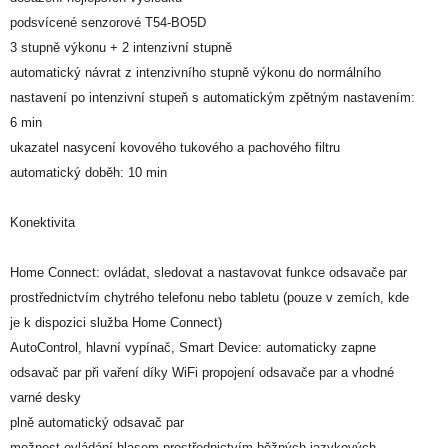
podsvícené senzorové T54-BO5D
3 stupně výkonu + 2 intenzivní stupně
automatický návrat z intenzivního stupně výkonu do normálního
nastavení po intenzivní stupeň s automatickým zpětným nastavením:
6 min
ukazatel nasycení kovového tukového a pachového filtru
automatický doběh: 10 min
Konektivita
Home Connect: ovládat, sledovat a nastavovat funkce odsavače par
prostřednictvím chytrého telefonu nebo tabletu (pouze v zemích, kde
je k dispozici služba Home Connect)
AutoControl, hlavní vypínač, Smart Device: automaticky zapne
odsavač par při vaření díky WiFi propojení odsavače par a vhodné
varné desky
plně automatický odsavač par
možnost ovládání hlasem prostřednictvím běžných jazykových