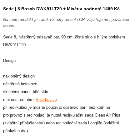
Serie | 8 Bosch DWK91LT20 + Mixér v hodnotě 1499 Kč
Na tento produkt je záruka 2 roky po celé ČR, zajišťujeme i pozáruční
servis.
Serie 8, Nástěnný odsavač par, 90 cm, čisté sklo s bílým potiskem
DWK91LT20
Design
nakloněný design
nástěnná instalace
skleněný panel: bílé sklo
možnost odtahu i
Recirkulace
při recirkulaci je možné používat odsavač par i bez komínu
pro provoz s recirkulací je nutná recirkulační sada Clean Air Plus
(zvláštní příslušenství) nebo recirkulační sada Longlife (zvláštní
příslušenství)