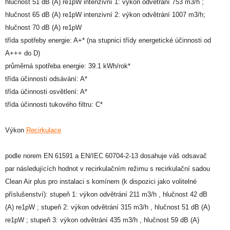
hlučnost 51 dB (A) re1pW intenzivní 1: výkon odvětrání 753 m3/h ;
hlučnost 65 dB (A) re1pW intenzivní 2: výkon odvětrání 1007 m3/h;
hlučnost 70 dB (A) re1pW
třída spotřeby energie: A+* (na stupnici třídy energetické účinnosti od
A+++ do D)
průměrná spotřeba energie: 39.1 kWh/rok*
třída účinnosti odsávání: A*
třída účinnosti osvětlení: A*
třída účinnosti tukového filtru: C*
Výkon
Recirkulace
podle norem EN 61591 a EN/IEC 60704-2-13 dosahuje váš odsavač
par následujících hodnot v recirkulačním režimu s recirkulační sadou
Clean Air plus pro instalaci s komínem (k dispozici jako volitelné
příslušenství): stupeň 1: výkon odvětrání 211 m3/h , hlučnost 42 dB
(A) re1pW ; stupeň 2: výkon odvětrání 315 m3/h , hlučnost 51 dB (A)
re1pW ; stupeň 3: výkon odvětrání 435 m3/h , hlučnost 59 dB (A)