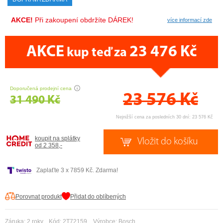
AKCE!
Při zakoupení obdržíte DÁREK!
více informací zde
AKCE
23 476 Kč
kup teď za
CENA PRÁVĚ NYNÍ
Doporučená prodejní cena
23 576
Kč
31 490 Kč
Nejnižší cena za posledních 30 dní: 23 576 Kč
koupit na splátky
od 2 358,-
Zaplaťte 3 x 7859 Kč. Zdarma!
Porovnat produkt
Přidat do oblíbených
Záruka: 2 roky, Kód: 2T72159, Výrobce:
Bosch