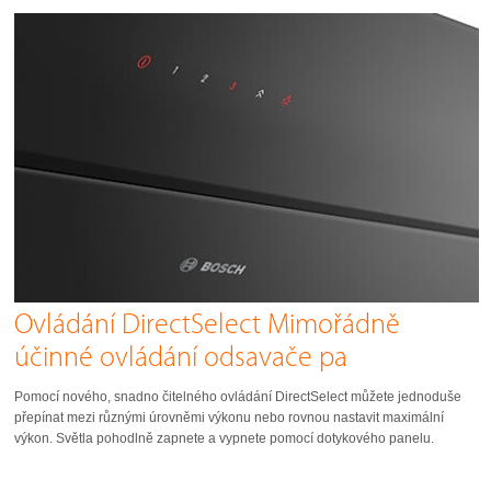
Ovládání DirectSelect Mimořádně
účinné ovládání odsavače pa
Pomocí nového, snadno čitelného ovládání DirectSelect můžete jednoduše
přepínat mezi různými úrovněmi výkonu nebo rovnou nastavit maximální
výkon. Světla pohodlně zapnete a vypnete pomocí dotykového panelu.