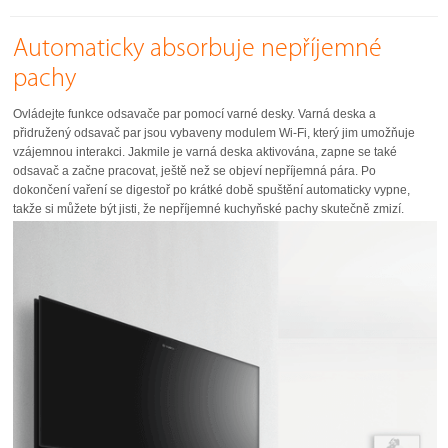
Automaticky absorbuje nepříjemné
pachy
Ovládejte funkce odsavače par pomocí varné desky. Varná deska a
přidružený odsavač par jsou vybaveny modulem Wi-Fi, který jim umožňuje
vzájemnou interakci. Jakmile je varná deska aktivována, zapne se také
odsavač a začne pracovat, ještě než se objeví nepříjemná pára. Po
dokončení vaření se digestoř po krátké době spuštění automaticky vypne,
takže si můžete být jisti, že nepříjemné kuchyňské pachy skutečně zmizí.