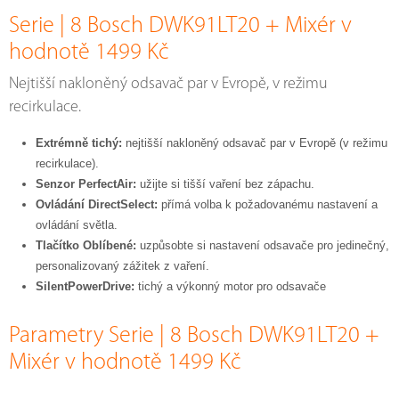
Serie | 8 Bosch DWK91LT20 + Mixér v
hodnotě 1499 Kč
Nejtišší nakloněný odsavač par v Evropě, v režimu
recirkulace.
Extrémně tichý:
nejtišší nakloněný odsavač par v Evropě (v režimu
recirkulace).
Senzor PerfectAir:
užijte si tišší vaření bez zápachu.
Ovládání DirectSelect:
přímá volba k požadovanému nastavení a
ovládání světla.
Tlačítko Oblíbené:
uzpůsobte si nastavení odsavače pro jedinečný,
personalizovaný zážitek z vaření.
SilentPowerDrive:
tichý a výkonný motor pro odsavače
Parametry Serie | 8 Bosch DWK91LT20 +
Mixér v hodnotě 1499 Kč