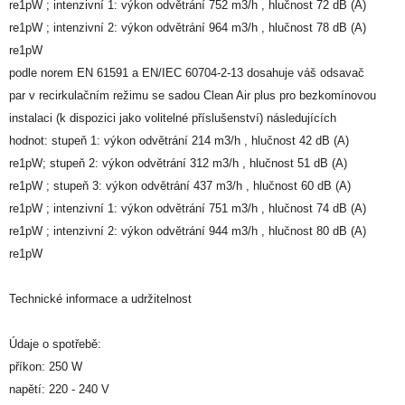
re1pW ; intenzivní 1: výkon odvětrání 752 m3/h , hlučnost 72 dB (A)
re1pW ; intenzivní 2: výkon odvětrání 964 m3/h , hlučnost 78 dB (A)
re1pW
podle norem EN 61591 a EN/IEC 60704-2-13 dosahuje váš odsavač
par v recirkulačním režimu se sadou Clean Air plus pro bezkomínovou
instalaci (k dispozici jako volitelné příslušenství) následujících
hodnot: stupeň 1: výkon odvětrání 214 m3/h , hlučnost 42 dB (A)
re1pW; stupeň 2: výkon odvětrání 312 m3/h , hlučnost 51 dB (A)
re1pW ; stupeň 3: výkon odvětrání 437 m3/h , hlučnost 60 dB (A)
re1pW ; intenzivní 1: výkon odvětrání 751 m3/h , hlučnost 74 dB (A)
re1pW ; intenzivní 2: výkon odvětrání 944 m3/h , hlučnost 80 dB (A)
re1pW
Technické informace a udržitelnost
Údaje o spotřebě:
příkon: 250 W
napětí: 220 - 240 V