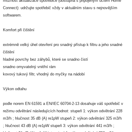
možnost aktualizace spotřebiče (dostupná s připojeným účtem Home
Connect): udržujte spotřebič vždy v aktuálním stavu s nejnovějším
softwarem.
Komfort při čištění
extrémně velký úhel otevření pro snadný přístup k filtru a jeho snadné
čištění
hladné povrchy bez záhybů, které se snadno čistí
snadno omyvatelný vnitřní rám
kovový tukový filtr, vhodný do myčky na nádobí
Výkon odtahu
podle norem EN 61591 a EN/IEC 60704-2-13 dosahuje váš spotřebič v
režimu odvětrání následujících hodnot: stupeň 1: výkon odvětrání 228
m3/h ; hlučnost 35 dB (A) re1pW stupeň 2: výkon odvětrání 325 m3/h
; hlučnost 43 dB (A) re1pW stupeň 3: výkon odvětrání 441 m3/h ;