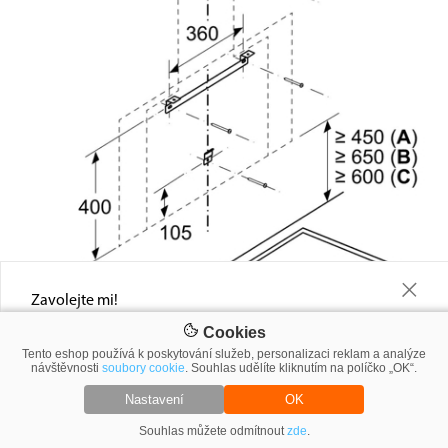
+
Zavolejte mi!
Napište nám telefonní číslo a ozveme se Vám, co nejdříve, jakou slevu
Cookies
Vám můžeme nabídnout
Tento eshop používá k poskytování služeb, personalizaci reklam a analýze
návštěvnosti
soubory cookie
. Souhlas udělíte kliknutím na políčko „OK“.
Nastavení
OK
Souhlas můžete odmítnout
Výši slevy vám sdělíme do 60 minut.
zde
.
Zavolejte mi