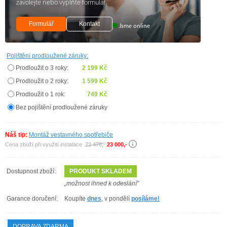
zavolejte nebo vyplňte formulář
Formulář
Kontakt
Jsme online
Pojištění prodloužené záruky:
Prodloužit o 3 roky:
2 199 Kč
Prodloužit o 2 roky:
1 599 Kč
Prodloužit o 1 rok:
749 Kč
Bez pojištění prodloužené záruky
Náš tip:
Montáž vestavného spotřebiče
Cena zboží při využití instalace
23 476,-
23 000,-
Dostupnost zboží:
PRODUKT SKLADEM
„možnost ihned k odeslání"
Garance doručení:
Koupíte
dnes
, v pondělí
posíláme!
DOPRAVA ZDARMA