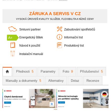
ZÁRUKA A SERVIS V CZ
VYSOKÁ ÚROVEŇ KVALITY SLUŽEB, FLEXIBILITA A NÍZKÉ CENY
Smluvní partner
Zabudování spotřebičů
A+
Energetický štítek
Informační list
Návod k použití
Produktový list
Instalační manuál
Přednosti
5
Parametry
Foto
9
Příslušenství
5
Manuály a dokumenty
5
Alternativy
Dotaz
Recenze