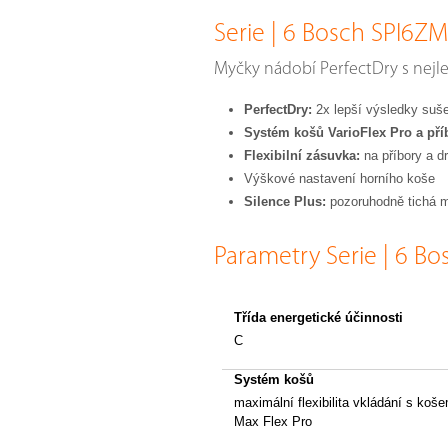
Serie | 6 Bosch SPI6Z
Myčky nádobí PerfectDry s nejle
PerfectDry:
2x lepší výsledky suše
Systém košů VarioFlex Pro a pří
Flexibilní zásuvka:
na příbory a d
Výškové nastavení horního koše
Silence Plus:
pozoruhodně tichá m
Parametry Serie | 6 B
Třída energetické účinnosti
C
Systém košů
maximální flexibilita vkládání s koš
Max Flex Pro