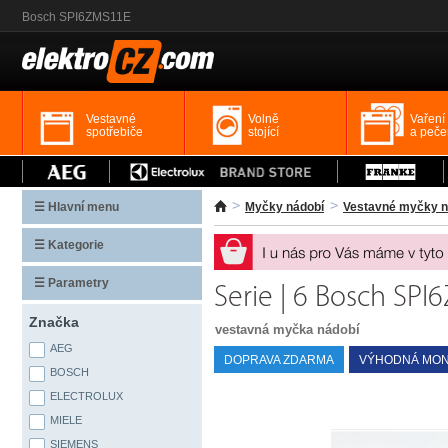
Bosch SPI6ZMS11E
Vestavné
Volně
Vaření
spotřebiče
stojící
a peče
☰ Hlavní menu
Myčky nádobí
Vestavné myčky n
☰ Kategorie
☰ Parametry
Serie | 6 Bosch SP
Značka
vestavná myčka nádobí
AEG
DOPRAVA ZDARMA
VÝHODNÁ MON
BOSCH
ELECTROLUX
MIELE
SIEMENS