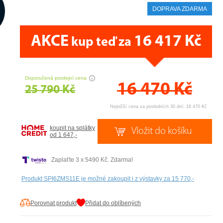
DOPRAVA ZDARMA
AKCE
16 417 Kč
kup teď za
CENA PRÁVĚ NYNÍ
Doporučená prodejní cena
16 470
Kč
25 790 Kč
Nejnižší cena za posledních 30 dní: 16 470 Kč
koupit na splátky
od 1 647,-
Zaplaťte 3 x 5490 Kč. Zdarma!
Produkt SPI6ZMS11E je možné zakoupit i z výstavky za 15 770,-
Porovnat produkt
Přidat do oblíbených