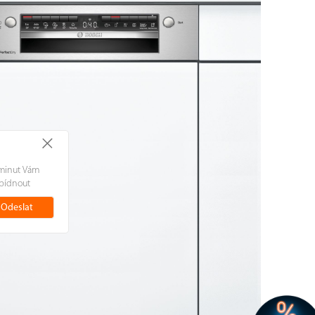
+
 minut Vám
bídnout