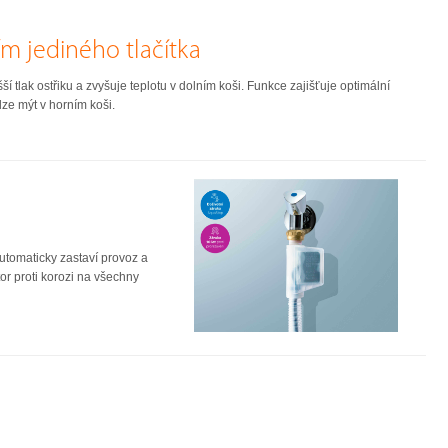
m jediného tlačítka
í tlak ostřiku a zvyšuje teplotu v dolním koši. Funkce zajišťuje optimální
ze mýt v horním koši.
utomaticky zastaví provoz a
or proti korozi na všechny