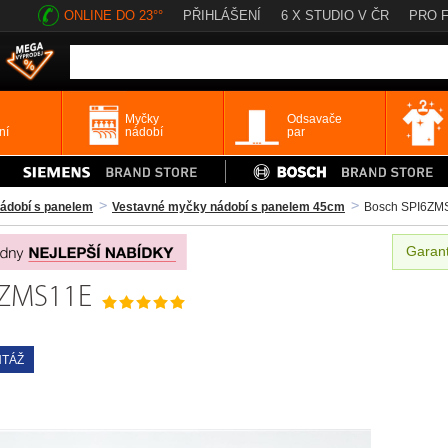
ONLINE DO 23°°
PŘIHLÁŠENÍ
6 X STUDIO V ČR
PRO 
Myčky
Odsavače
ní
nádobí
par
ádobí s panelem
Vestavné myčky nádobí s panelem 45cm
Bosch SPI6ZM
Garant
I6ZMS11E
TÁŽ