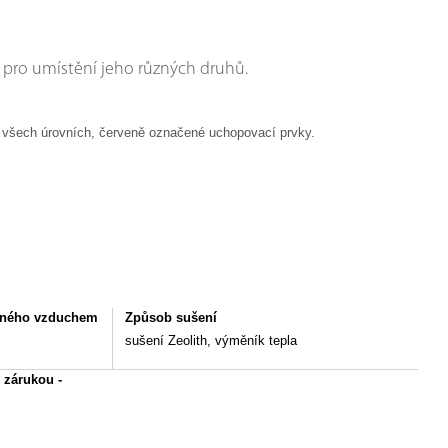
í pro umístění jeho různých druhů.
e všech úrovních, červeně označené uchopovací prvky.
řeného vzduchem
Způsob sušení
sušení Zeolith, výměník tepla
 zárukou -