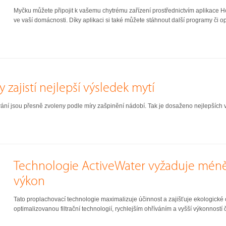
Myčku můžete připojit k vašemu chytrému zařízení prostřednictvím aplikace H
ve vaší domácnosti. Díky aplikaci si také můžete stáhnout další programy či opt
zajistí nejlepší výsledek mytí
ování jsou přesně zvoleny podle míry zašpinění nádobí. Tak je dosaženo nejlepších
Technologie ActiveWater vyžaduje méně v
výkon
Tato proplachovací technologie maximalizuje účinnost a zajišťuje ekologické 
optimalizovanou filtrační technologií, rychlejším ohříváním a vyšší výkonností če