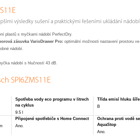
MS11E
pšími výsledky sušení a praktickými řešeními ukládání nádob
ní plastů s myčkami nádobí PerfectDry.
borová zásuvka VarioDrawer Pro:
optimální možnosti nastavení prostoru v
robné nádobí.
yčka nádobí s hlučností 43 dB.
osch SPI6ZMS11E
Spotřeba vody eco programu v litrech
Třída emisí hluku ší
na cyklus
B
9.5 l
Připojené spotřebiče s Home Connect
Ochrana proti vodě se
AquaStop
em
Ano.
Ano.