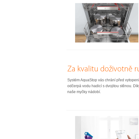
Za kvalitu doživotně 
Systém AquaStop vás chrání před vytopením
odčerpá vodu hadicí s dvojitou stěnou. Dík
naše myčky nádobí.