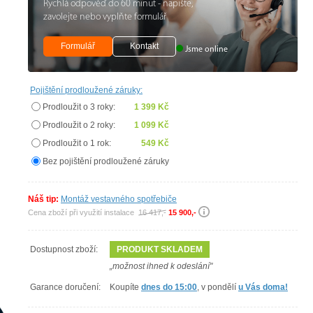
Rychlá odpověď do 60 minut - napište,
zavolejte nebo vyplňte formulář
Formulář
Kontakt
Jsme online
Pojištění prodloužené záruky:
Prodloužit o 3 roky:
1 399 Kč
Prodloužit o 2 roky:
1 099 Kč
Prodloužit o 1 rok:
549 Kč
Bez pojištění prodloužené záruky
Náš tip:
Montáž vestavného spotřebiče
Cena zboží při využití instalace
16 417,-
15 900,-
Dostupnost zboží:
PRODUKT SKLADEM
„možnost ihned k odeslání"
Garance doručení:
Koupíte
dnes do 15:00
, v pondělí
u Vás doma!