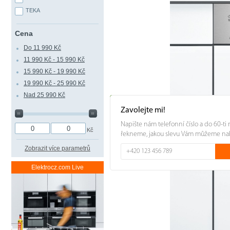
TEKA
Cena
Do 11 990 Kč
11 990 Kč - 15 990 Kč
15 990 Kč - 19 990 Kč
19 990 Kč - 25 990 Kč
Nad 25 990 Kč
Zavolejte mi!
Napište nám telefonní číslo a do 60-ti
Kč
řekneme, jakou slevu Vám můžeme na
Zobrazit více parametrů
Elektrocz.com Live