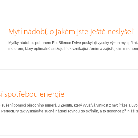
Mytí nádobí, o jakém jste ještě neslyšeli
Myčky nádobí s pohonem EcoSilence Drive poskytují vysoký výkon mytí při ní
motorem, který optimálně snižuje hluk vznikající třením a zajišťujícím mnohem p
ší spotřebou energie
sušení pomocí přírodního minerálu Zeolith, který využívá vlhkost z mycí fáze a uvol
erfectDry tak vyskládáte suché nádobí rovnou do skříněk, a to dokonce při nižší 