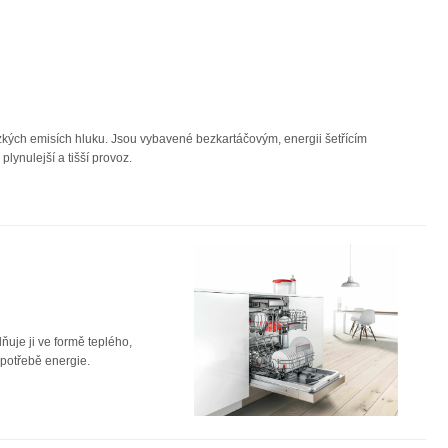
zkých emisích hluku. Jsou vybavené bezkartáčovým, energii šetřícím
lynulejší a tišší provoz.
ňuje ji ve formě teplého,
spotřebě energie.