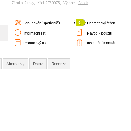
Záruka: 2 roky, Kód: 2T69975, Výrobce:
Bosch
Zabudování spotřebičů
Energetický štítek
Informační list
Návod k použití
Produktový list
Instalační manuál
Alternativy
Dotaz
Recenze