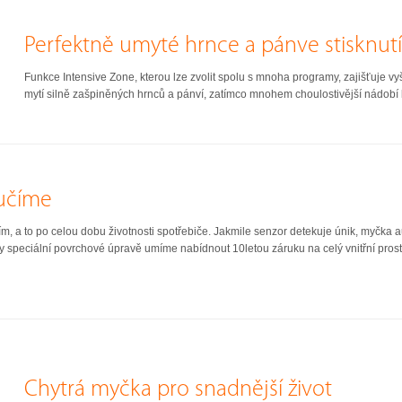
Perfektně umyté hrnce a pánve stisknutí
Funkce Intensive Zone, kterou lze zvolit spolu s mnoha programy, zajišťuje vyšš
mytí silně zašpiněných hrnců a pánví, zatímco mnohem choulostivější nádobí l
ručíme
, a to po celou dobu životnosti spotřebiče. Jakmile senzor detekuje únik, myčka a
y speciální povrchové úpravě umíme nabídnout 10letou záruku na celý vnitřní prost
Chytrá myčka pro snadnější život