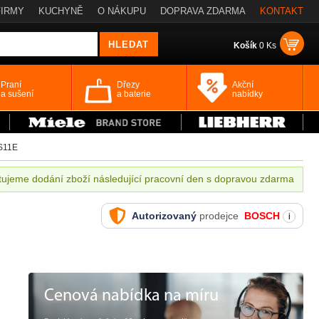
FIRMY
KUCHYNĚ
O NÁKUPU
DOPRAVA ZDARMA
KONTAKT
Košík
0 Ks
Praní
Dřezy
Akční
a sušení
a baterie
nabídky
S11E
ujeme dodání zboží následující pracovní den s dopravou zdarma
Autorizovaný
prodejce
BOSCH
i
Cenová nabídka na míru