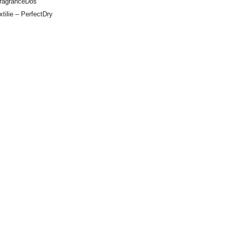
FragranceDos
tilie – PerfectDry