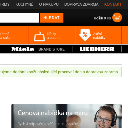
FIRMY
KUCHYNĚ
O NÁKUPU
DOPRAVA ZDARMA
KONTAKT
Košík
0 Ks
Praní
Dřezy
Akční
a sušení
a baterie
nabídky
ujeme dodání zboží následující pracovní den s dopravou zdarma
Cenová nabídka na míru
Rychlá odpověď do 60 minut - napište,