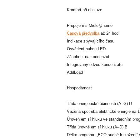
Komfort při obsluze
Propojení s Miele@home
Časová předvolba
až 24 hod.
Indikace zbývajícího času
Osvětlení bubnu LED
Zásobník na kondenzát
Integrovaný odvod kondenzátu
AddLoad
Hospodárnost
Třída energetické účinnosti (A–G) D
Vážená spotřeba elektrické energie na 
Úroveň emisí hluku ve standardním pro
Třída úrovně emisí hluku (A–D) B
Délka programu „ECO suché k uložení“ 