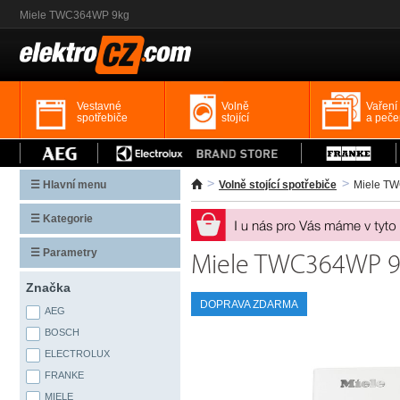
Miele TWC364WP 9kg
Vestavné
Volně
Vaření
spotřebiče
stojící
a peče
☰ Hlavní menu
Volně stojící spotřebiče
Miele T
☰ Kategorie
☰ Parametry
Miele TWC364WP 
Značka
DOPRAVA ZDARMA
AEG
BOSCH
ELECTROLUX
FRANKE
MIELE