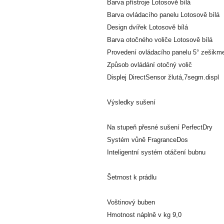
Barva přístroje Lotosově bílá
Barva ovládacího panelu Lotosově bílá
Design dvířek Lotosově bílá
Barva otočného voliče Lotosově bílá
Provedení ovládacího panelu 5° zešikm
Způsob ovládání otočný volič
Displej DirectSensor žlutá,7segm.displ
Výsledky sušení
Na stupeň přesné sušení PerfectDry
Systém vůně FragranceDos
Inteligentní systém otáčení bubnu
Šetrnost k prádlu
Voštinový buben
Hmotnost náplně v kg 9,0