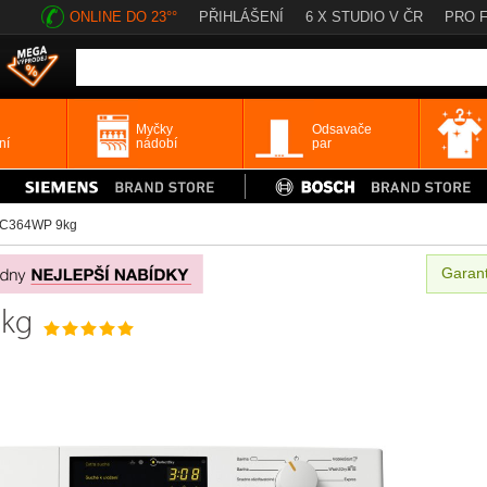
ONLINE DO 23°°
PŘIHLÁŠENÍ
6 X STUDIO V ČR
PRO 
Myčky
Odsavače
ní
nádobí
par
WC364WP 9kg
Garant
9kg