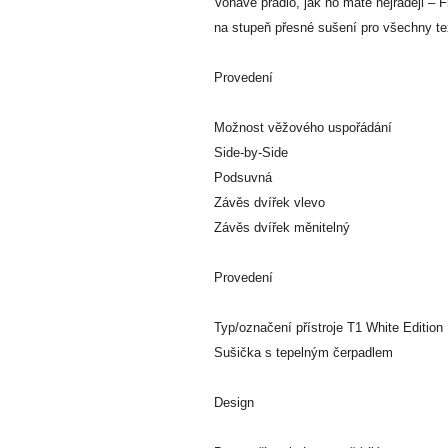
Voňavé prádlo, jak ho máte nejraději – 
na stupeň přesné sušení pro všechny tex
Provedení
Možnost věžového uspořádání
Side-by-Side
Podsuvná
Závěs dvířek vlevo
Závěs dvířek měnitelný
Provedení
Typ/označení přístroje T1 White Edition
Sušička s tepelným čerpadlem
Design