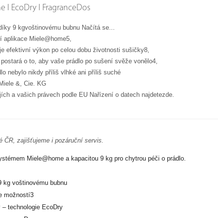
e I EcoDry I FragranceDos
 díky 9 kgvoštinovému bubnu Načítá se...
cí aplikace Miele@home5,
je efektivní výkon po celou dobu životnosti sušičky8,
postará o to, aby vaše prádlo po sušení svěže vonělo4,
o nebylo nikdy příliš vlhké ani příliš suché
iele &, Cie. KG
jích a vašich právech podle EU Nařízení o datech najdetezde.
é ČR, zajišťujeme i pozáruční servis.
ystémem Miele@home a kapacitou 9 kg pro chytrou péči o prádlo.
 9 kg voštinovému bubnu
e možností3
y – technologie EcoDry