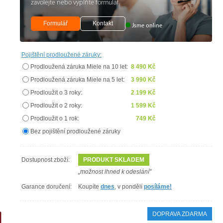
zavolejte nebo vyplňte formulář
Formulář
Kontakt
Jsme online
Pojištění prodloužené záruky:
Prodloužená záruka Miele na 10 let:
8 490 Kč
Prodloužená záruka Miele na 5 let:
3 990 Kč
Prodloužit o 3 roky:
2 199 Kč
Prodloužit o 2 roky:
1 599 Kč
Prodloužit o 1 rok:
749 Kč
Bez pojištění prodloužené záruky
Dostupnost zboží:
PRODUKT SKLADEM
„možnost ihned k odeslání"
Garance doručení:
Koupíte
dnes
, v pondělí
posíláme!
DOPRAVA ZDARMA