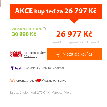
AKCE
26 797 Kč
kup teď za
CENA PRÁVĚ NYNÍ
Doporučená prodejní cena
26 977
Kč
30 990 Kč
Nejnižší cena za posledních 30 dní: 26 977 Kč
koupit na splátky
od 2 698,-
Zaplaťte 3 x 8992 Kč. Zdarma!
Porovnat produkt
Přidat do oblíbených
Záruka: 2 roky, Kód: 2T69749, Výrobce:
Miele