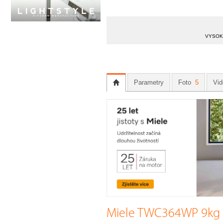
VYSOKÁ
Parametry
Foto
5
Vi
Miele TWC364WP 9kg