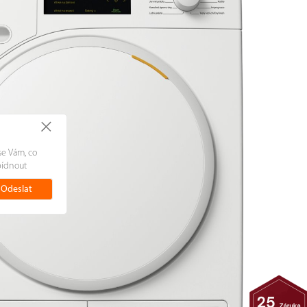
+
se Vám, co
bídnout