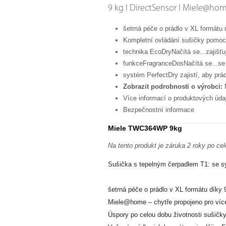
9 kg I DirectSensor I Miele@hom
šetrná péče o prádlo v XL formátu
Kompletní ovládání sušičky pomo
technika EcoDryNačítá se...zajišťu
funkceFragranceDosNačítá se...se 
systém PerfectDry zajistí, aby prádl
Zobrazit podrobnosti o výrobci:
M
Více informací o produktových úda
Bezpečnostní informace
Miele TWC364WP 9kg
Na tento produkt je záruka 2 roky po cel
Sušička s tepelným čerpadlem T1: se s
šetrná péče o prádlo v XL formátu díky
Miele@home – chytře propojeno pro víc
Úspory po celou dobu životnosti sušičk