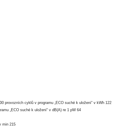
100 provozních cyklů v programu „ECO suché k uložení“ v kWh 122
gramu „ECO suché k uložení“ v dB(A) re 1 pW 64
v min 215