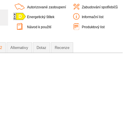
Autorizované zastoupení
Zabudování spotřebičů
Energetický štítek
Informační list
Návod k použití
Produktový list
2
Alternativy
Dotaz
Recenze