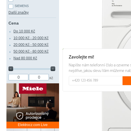
SIEMENS
Další značky
Cena
Do 10 000 Kč
10 000 Kč - 20 000 Kč
20 000 Kč - 50 000 Kč
50 000 Kč - 80 000 Kč
Zavolejte mi!
Nad 80 000 Kč
Napište nám telefonní číslo a ozveme 
nejdříve, jakou slevu Vám můžeme na
Kč
Elektrocz.com Live