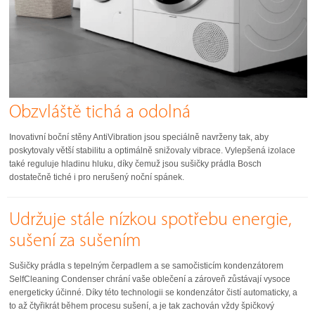
Obzvláště tichá a odolná
Inovativní boční stěny AntiVibration jsou speciálně navrženy tak, aby
poskytovaly větší stabilitu a optimálně snižovaly vibrace. Vylepšená izolace
také reguluje hladinu hluku, díky čemuž jsou sušičky prádla Bosch
dostatečně tiché i pro nerušený noční spánek.
Udržuje stále nízkou spotřebu energie,
sušení za sušením
Sušičky prádla s tepelným čerpadlem a se samočisticím kondenzátorem
SelfCleaning Condenser chrání vaše oblečení a zároveň zůstávají vysoce
energeticky účinné. Díky této technologii se kondenzátor čistí automaticky, a
to až čtyřikrát během procesu sušení, a je tak zachován vždy špičkový