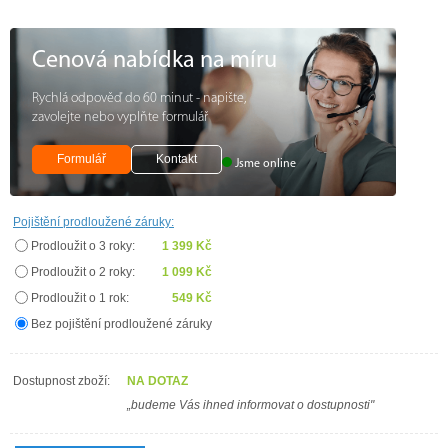
Cenová nabídka na míru
Rychlá odpověď do 60 minut - napište,
zavolejte nebo vyplňte formulář
Formulář
Kontakt
Jsme online
Pojištění prodloužené záruky:
Prodloužit o 3 roky:
1 399 Kč
Prodloužit o 2 roky:
1 099 Kč
Prodloužit o 1 rok:
549 Kč
Bez pojištění prodloužené záruky
Dostupnost zboží:
NA DOTAZ
„budeme Vás ihned informovat o dostupnosti"