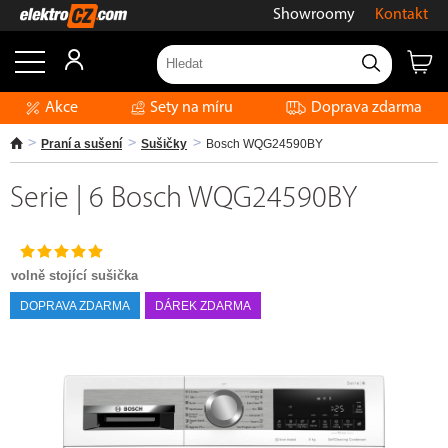
Showroomy
Kontakt
Akce
Sety na míru
Doprava zdarma
Praní a sušení
Sušičky
Bosch WQG24590BY
Serie | 6 Bosch WQG24590BY
volně stojící sušička
DOPRAVA ZDARMA
DÁREK ZDARMA