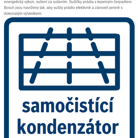
energetický výkon, sušení za sušením. Sušičky prádla s tepelným čerpadlem
Bosch jsou navrženy tak, aby sušily prádlo efektivně a zároveň jemně s
dokonalým výsledkem.