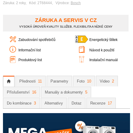
Záruka: 2 roky, Kód: 2T68444, Výrobce:
Bosch
ZÁRUKA A SERVIS V CZ
VYSOKÁ ÚROVEŇ KVALITY SLUŽEB, FLEXIBILITA A NÍZKÉ CENY
Zabudování spotřebičů
Energetický štítek
Informační list
Návod k použití
Produktový list
Instalační manuál
Přednosti
11
Parametry
Foto
10
Video
2
Příslušenství
16
Manuály a dokumenty
5
Do kombinace
3
Alternativy
Dotaz
Recenze
17