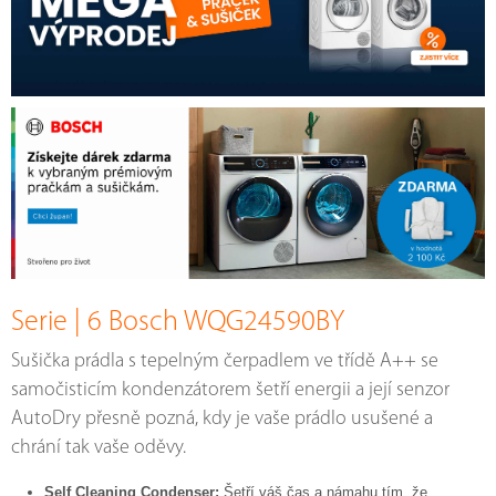
Serie | 6 Bosch WQG24590BY
Sušička prádla s tepelným čerpadlem ve třídě A++ se
samočisticím kondenzátorem šetří energii a její senzor
AutoDry přesně pozná, kdy je vaše prádlo usušené a
chrání tak vaše oděvy.
Self Cleaning Condenser:
Šetří váš čas a námahu tím, že