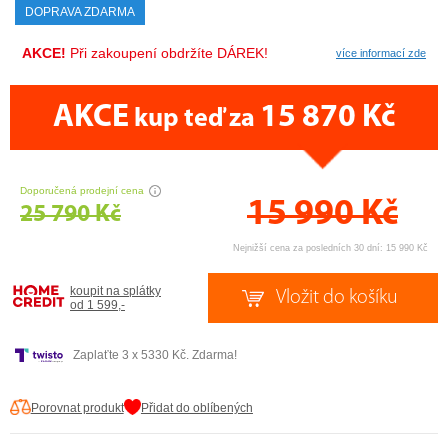
DOPRAVA ZDARMA
AKCE!
Při zakoupení obdržíte DÁREK!
více informací zde
AKCE
15 870 Kč
kup teď za
CENA PRÁVĚ NYNÍ
Doporučená prodejní cena
15 990
Kč
25 790 Kč
Nejnižší cena za posledních 30 dní: 15 990 Kč
koupit na splátky
od 1 599,-
Zaplaťte 3 x 5330 Kč. Zdarma!
Porovnat produkt
Přidat do oblíbených