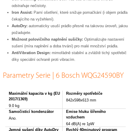
odstraňuje nečistoty.
Iron Assist:
Parní ošetření, které snižuje pomačkání (i objem prádla
čekajícího na vyžehlení).
AutoDry:
automaticky usuší prádlo přesně na takovou úroveň, jakou
požadujete.
Možnost polovičního naplnění sušičky:
Optimalizujte nastavení
sušení (míra naplnění a doba trvání) pro malé množství prádla.
AntiVibration Design:
mimořádně stabilní a zvláště tichý spotřebič
díky speciální ochraně proti vibracím.
Parametry Serie | 6 Bosch WQG24590BY
Maximální kapacita v kg (EU
Rozměry spotřebiče
2017/1369)
842x598x613 mm
9.0 kg
Samočisticí kondenzátor
Emise hluku šířeného
vzduchem
Ano.
64 dB(A) re 1pW
Jemné sušení díky AutoDry
Rychlý 40minutový program