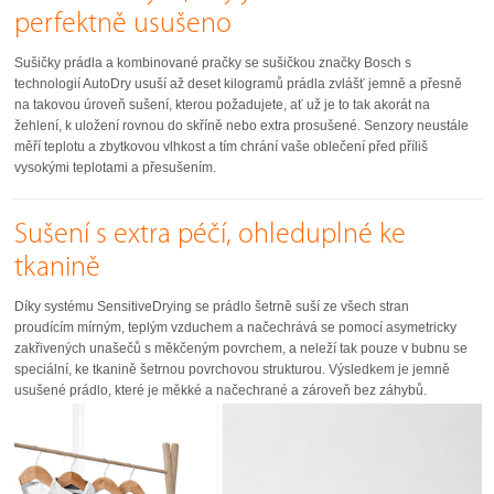
perfektně usušeno
Sušičky prádla a kombinované pračky se sušičkou značky Bosch s
technologií AutoDry usuší až deset kilogramů prádla zvlášť jemně a přesně
na takovou úroveň sušení, kterou požadujete, ať už je to tak akorát na
žehlení, k uložení rovnou do skříně nebo extra prosušené. Senzory neustále
měří teplotu a zbytkovou vlhkost a tím chrání vaše oblečení před příliš
vysokými teplotami a přesušením.
Sušení s extra péčí, ohleduplné ke
tkanině
Díky systému SensitiveDrying se prádlo šetrně suší ze všech stran
proudícím mírným, teplým vzduchem a načechrává se pomocí asymetricky
zakřivených unašečů s měkčeným povrchem, a neleží tak pouze v bubnu se
speciální, ke tkanině šetrnou povrchovou strukturou. Výsledkem je jemně
usušené prádlo, které je měkké a načechrané a zároveň bez záhybů.