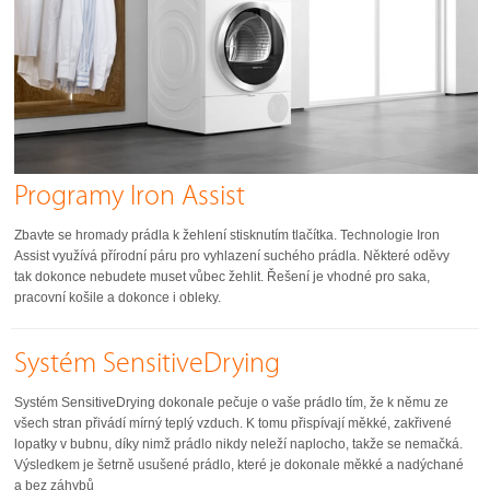
Programy Iron Assist
Zbavte se hromady prádla k žehlení stisknutím tlačítka. Technologie Iron
Assist využívá přírodní páru pro vyhlazení suchého prádla. Některé oděvy
tak dokonce nebudete muset vůbec žehlit. Řešení je vhodné pro saka,
pracovní košile a dokonce i obleky.
Systém SensitiveDrying
Systém SensitiveDrying dokonale pečuje o vaše prádlo tím, že k němu ze
všech stran přivádí mírný teplý vzduch. K tomu přispívají měkké, zakřivené
lopatky v bubnu, díky nimž prádlo nikdy neleží naplocho, takže se nemačká.
Výsledkem je šetrně usušené prádlo, které je dokonale měkké a nadýchané
a bez záhybů