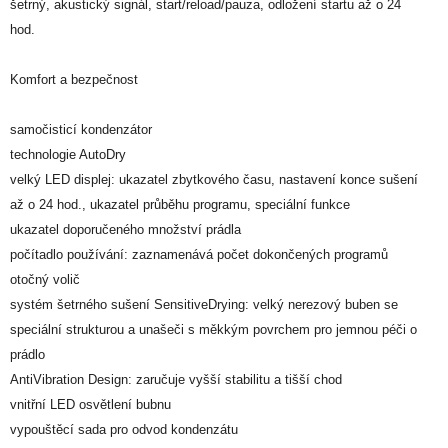
šetrný, akustický signál, start/reload/pauza, odložení startu až o 24
hod.
Komfort a bezpečnost
samočisticí kondenzátor
technologie AutoDry
velký LED displej: ukazatel zbytkového času, nastavení konce sušení
až o 24 hod., ukazatel průběhu programu, speciální funkce
ukazatel doporučeného množství prádla
počítadlo používání: zaznamenává počet dokončených programů
otočný volič
systém šetrného sušení SensitiveDrying: velký nerezový buben se
speciální strukturou a unašeči s měkkým povrchem pro jemnou péči o
prádlo
AntiVibration Design: zaručuje vyšší stabilitu a tišší chod
vnitřní LED osvětlení bubnu
vypouštěcí sada pro odvod kondenzátu