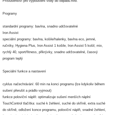
Příslušenství pro vypouštění vody do odpadu Ano.
Programy
standardní programy: bavlna, snadno udržovatelné
Iron Assist
speciální programy: bavlna, košile/halenky, bavlna eco, jemné,
ručníky, Hygiena Plus, Iron Assist 1 košile, Iron Assist 5 košil, mix,
rychlý 40, sport/fitness, přikrývky, snadno udržovatelné, časový
program teplý
Speciální funkce a nastavení
cyklus načechrávání: 60 min na konci programu (lze kdykoliv během
sušení přerušit a prádlo vyjmout)
funkce poloviční náplň: optimalizuje sušení menších náplní
TouchControl tlačítka: suché k žehlení, suché do skříně, extra suché
do skříně, odložení konce programu, poloviční náplň, snadné žehlení,