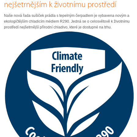
nejšetrnějším k životnímu prostředí
Naše nová řada sušiček prádla s tepelným čerpadlem je vybavena novým a
ekologičtějším chladicím médiem R290. Jedná se o celosvětově k životnímu
prostředí nejšetrnější přírodní chladivo, které je dostupné na trhu.