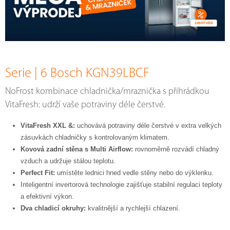
Serie | 6 Bosch KGN39LBCF
NoFrost kombinace chladnička/mraznička s přihrádkou
VitaFresh: udrží vaše potraviny déle čerstvé.
VitaFresh XXL &:
uchovává potraviny déle čerstvé v extra velkých
zásuvkách chladničky s kontrolovaným klimatem.
Kovová zadní stěna s Multi Airflow:
rovnoměrně rozvádí chladný
vzduch a udržuje stálou teplotu.
Perfect Fit:
umístěte lednici hned vedle stěny nebo do výklenku.
Inteligentní invertorová technologie zajišťuje stabilní regulaci teploty
a efektivní výkon.
Dva chladicí okruhy:
kvalitnější a rychlejší chlazení.