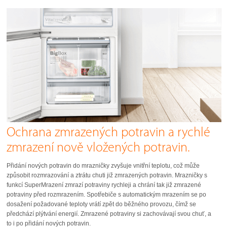
Ochrana zmrazených potravin a rychlé
zmrazení nově vložených potravin.
Přidání nových potravin do mrazničky zvyšuje vnitřní teplotu, což může
způsobit rozmrazování a ztrátu chuti již zmrazených potravin. Mrazničky s
funkcí SuperMrazení zmrazí potraviny rychleji a chrání tak již zmrazené
potraviny před rozmrazením. Spotřebiče s automatickým mrazením se po
dosažení požadované teploty vrátí zpět do běžného provozu, čímž se
předchází plýtvání energií. Zmrazené potraviny si zachovávají svou chuť, a
to i po přidání nových potravin.