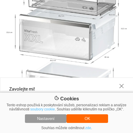
+
Zavolejte mi!
Napište nám telefonní číslo a do 5-ti minut Vám řekneme, jakou slevu
Cookies
Vám můžeme nabídnout
Tento eshop používá k poskytování služeb, personalizaci reklam a analýze
návštěvnosti
soubory cookie
. Souhlas udělíte kliknutím na políčko „OK“.
Nastavení
OK
Souhlas můžete odmítnout
Výši slevy vám sdělíme do 60 minut.
zde
.
Zavolejte mi