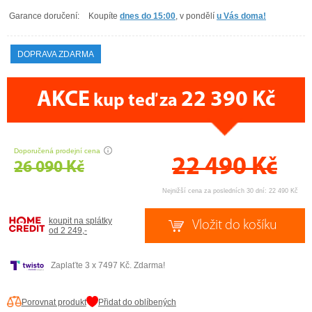
Garance doručení:
Koupíte
dnes do 15:00
, v pondělí
u Vás doma!
DOPRAVA ZDARMA
AKCE
22 390 Kč
kup teď za
CENA PRÁVĚ NYNÍ
Doporučená prodejní cena
22 490
Kč
26 090 Kč
Nejnižší cena za posledních 30 dní: 22 490 Kč
koupit na splátky
od 2 249,-
Zaplaťte 3 x 7497 Kč. Zdarma!
Porovnat produkt
Přidat do oblíbených