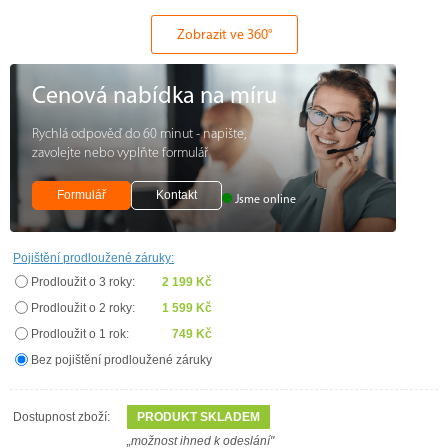
Zobrazit ve 360°
Cenová nabídka na míru
Rychlá odpověď do 60 minut - napište,
zavolejte nebo vyplňte formulář
Formulář
Kontakt
Jsme online
Pojištění prodloužené záruky:
Prodloužit o 3 roky:
2 199 Kč
Prodloužit o 2 roky:
1 599 Kč
Prodloužit o 1 rok:
749 Kč
Bez pojištění prodloužené záruky
Dostupnost zboží:
PRODUKT SKLADEM
„možnost ihned k odeslání"