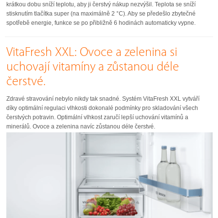
krátkou dobu sníží teplotu, aby ji čerstvý nákup nezvýšil. Teplota se sníží
stisknutím tlačítka super (na maximálně 2 °C). Aby se předešlo zbytečné
spotřebě energie, funkce se po přibližně 6 hodinách automaticky vypne.
VitaFresh XXL: Ovoce a zelenina si
uchovají vitamíny a zůstanou déle
čerstvé.
Zdravé stravování nebylo nikdy tak snadné. Systém VitaFresh XXL vytváří
díky optimální regulaci vlhkosti dokonalé podmínky pro skladování všech
čerstvých potravin. Optimální vlhkost zaručí lepší uchování vitamínů a
minerálů. Ovoce a zelenina navíc zůstanou déle čerstvé.