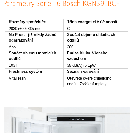
Parametry Serie | 6 Bosch KGN39LBCF
Rozměry spotřebiče
Třída energetické účinnosti
2030x600x665 mm
C
No Frost - již nikdy žádné
Součet objemu chladicích
odmrazování
oddílů
Ano.
260 l
Součet objemu mrazicích
Emise hluku šířeného
oddílů
vzduchem
103 l
35 dB(A) re 1pW
Freshness systém
Seznam varování
VitaFresh
Otevřete dveře chladicího
oddílu, Zvýšení teploty