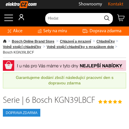
Showroomy
Kontakt
Akce
Sety na míru
Doprava zdarma
Bosch Online Brand Store
Chlazení a mrazení
Chladničky
Volně stojící chladničky
Volně stojící chladničky s mrazákem dole
Bosch KGN39LBCF
Garantujeme dodání zboží následující pracovní den s
dopravou zdarma
Serie | 6 Bosch KGN39LBCF
DOPRAVA ZDARMA