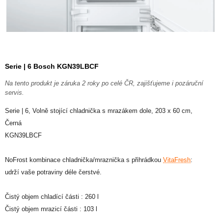
Serie | 6 Bosch KGN39LBCF
Na tento produkt je záruka 2 roky po celé ČR, zajišťujeme i pozáruční
servis.
Serie | 6, Volně stojící chladnička s mrazákem dole, 203 x 60 cm,
Černá
KGN39LBCF
NoFrost kombinace chladnička/mraznička s přihrádkou
VitaFresh
:
udrží vaše potraviny déle čerstvé.
Čistý objem chladící části : 260 l
Čistý objem mrazicí části : 103 l