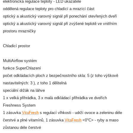
elektronická regulace teploty - LED ukazatele
oddělená regulace teploty pro chladící a mrazící část
optický a akustický varovný signál při ponechání otevřených dveří
optický a akustický varovný signál při zvýšené teplotě ve vnitřním
prostoru mrazničky
Chladicí prostor
MultiAirflow systém
funkce SuperChlazení
počet odkládacích ploch z bezpečnostního skla: 5 (z toho výškově
nastavitelných: 3 ), z toho 1 dělitelná
speciální držák na láhve
1 x velká přihrádka, 3 x malá odkládací přihrádka ve dveřích
Freshness System
1 zásuvka
VitaFresh
s regulací vlhkosti - udrží ovoce a zeleninu déle
čerstvé a plné vitamínů, 1 zásuvka
VitaFresh
<0°C> - ryby a maso
zůstanou déle čerstvé