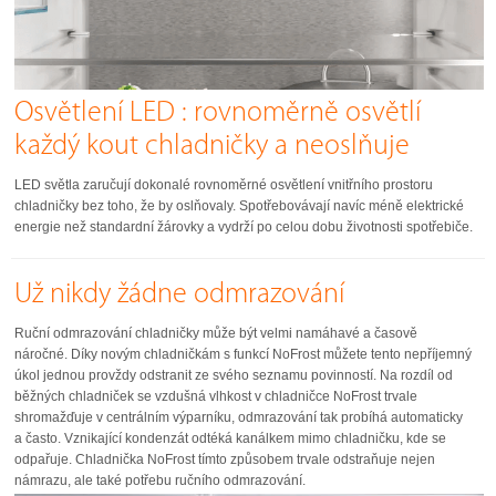
Osvětlení LED : rovnoměrně osvětlí
každý kout chladničky a neoslňuje
LED světla zaručují dokonalé rovnoměrné osvětlení vnitřního prostoru
chladničky bez toho, že by oslňovaly. Spotřebovávají navíc méně elektrické
energie než standardní žárovky a vydrží po celou dobu životnosti spotřebiče.
Už nikdy žádne odmrazování
Ruční odmrazování chladničky může být velmi namáhavé a časově
náročné. Díky novým chladničkám s funkcí NoFrost můžete tento nepříjemný
úkol jednou provždy odstranit ze svého seznamu povinností. Na rozdíl od
běžných chladniček se vzdušná vlhkost v chladničce NoFrost trvale
shromažďuje v centrálním výparníku, odmrazování tak probíhá automaticky
a často. Vznikající kondenzát odtéká kanálkem mimo chladničku, kde se
odpařuje. Chladnička NoFrost tímto způsobem trvale odstraňuje nejen
námrazu, ale také potřebu ručního odmrazování.