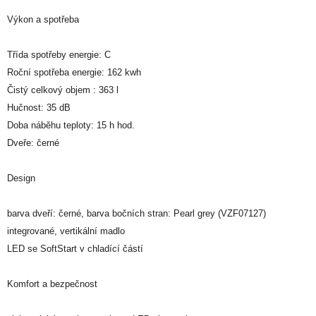
Výkon a spotřeba
Třída spotřeby energie: C
Roční spotřeba energie: 162 kwh
Čistý celkový objem : 363 l
Hučnost: 35 dB
Doba náběhu teploty: 15 h hod.
Dveře: černé
Design
barva dveří: černé, barva bočních stran: Pearl grey (VZF07127)
integrované, vertikální madlo
LED se SoftStart v chladící částí
Komfort a bezpečnost