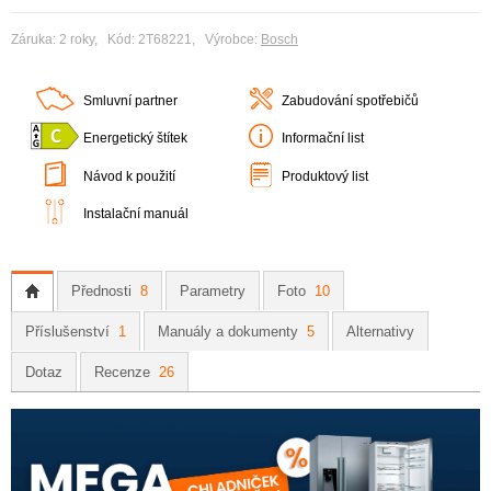
Záruka: 2 roky, Kód: 2T68221, Výrobce:
Bosch
Smluvní partner
Zabudování spotřebičů
Energetický štítek
Informační list
Návod k použití
Produktový list
Instalační manuál
Přednosti
8
Parametry
Foto
10
Příslušenství
1
Manuály a dokumenty
5
Alternativy
Dotaz
Recenze
26