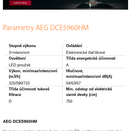
Parametry AEG DCE5960HM
Stupně výkonu
Ovládání
3+intenzivní
Elektronické tlačítkové
Osvětlení
Třída energetické účinnosti
LED proužek
A
Výkon, min/max/intenzivní
Hlučnost,
(m3/h)
min/max/intenzivní dB(A)
315/590/710
54/63/67
Třída účinnosti tukové
Min. odstup od elektrické
filtrace
varné desky (cm)
D
750
AEG DCE5960HM