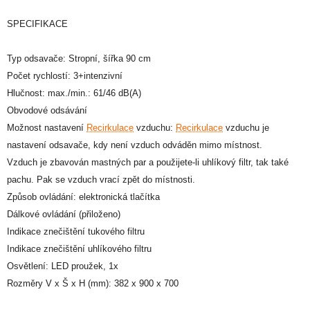
SPECIFIKACE
Typ odsavače: Stropní, šířka 90 cm
Počet rychlostí: 3+intenzivní
Hlučnost: max./min.: 61/46 dB(A)
Obvodové odsávání
Možnost nastavení
Recirkulace
vzduchu:
Recirkulace
vzduchu je
nastavení odsavače, kdy není vzduch odváděn mimo místnost.
Vzduch je zbavován mastných par a použijete-li uhlíkový filtr, tak také
pachu. Pak se vzduch vrací zpět do místnosti.
Způsob ovládání: elektronická tlačítka
Dálkové ovládání (přiloženo)
Indikace znečištění tukového filtru
Indikace znečištění uhlíkového filtru
Osvětlení: LED proužek, 1x
Rozměry V x Š x H (mm): 382 x 900 x 700