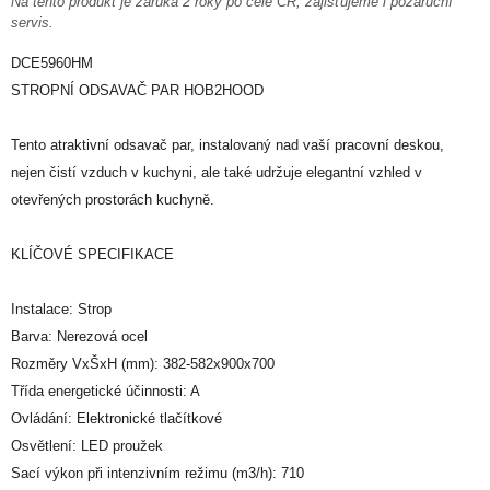
Na tento produkt je záruka 2 roky po celé ČR, zajišťujeme i pozáruční
servis.
DCE5960HM
STROPNÍ ODSAVAČ PAR HOB2HOOD
Tento atraktivní odsavač par, instalovaný nad vaší pracovní deskou,
nejen čistí vzduch v kuchyni, ale také udržuje elegantní vzhled v
otevřených prostorách kuchyně.
KLÍČOVÉ SPECIFIKACE
Instalace: Strop
Barva: Nerezová ocel
Rozměry VxŠxH (mm): 382-582x900x700
Třída energetické účinnosti: A
Ovládání: Elektronické tlačítkové
Osvětlení: LED proužek
Sací výkon při intenzivním režimu (m3/h): 710