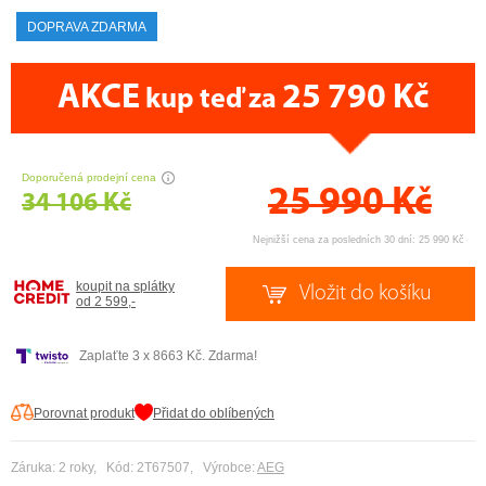
DOPRAVA ZDARMA
AKCE
25 790 Kč
kup teď za
CENA PRÁVĚ NYNÍ
Doporučená prodejní cena
25 990
Kč
34 106 Kč
Nejnižší cena za posledních 30 dní: 25 990 Kč
koupit na splátky
od 2 599,-
Zaplaťte 3 x 8663 Kč. Zdarma!
Porovnat produkt
Přidat do oblíbených
Záruka: 2 roky, Kód: 2T67507, Výrobce:
AEG