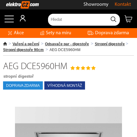
Showroomy
Kontakt
Akce
Sety na míru
Doprava zdarma
Vaření a pečení
Odsavače par - digestoře
Stropní digestoře
Stropní digestoře 90cm
AEG DCE5960HM
AEG DCE5960HM
stropní digestoř
DOPRAVA ZDARMA
VÝHODNÁ MONTÁŽ