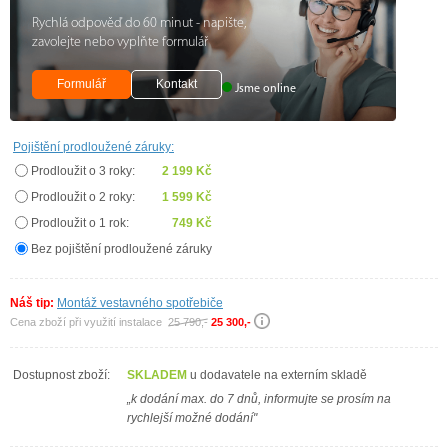
Rychlá odpověď do 60 minut - napište,
zavolejte nebo vyplňte formulář
Formulář
Kontakt
Jsme online
Pojištění prodloužené záruky:
Prodloužit o 3 roky:
2 199 Kč
Prodloužit o 2 roky:
1 599 Kč
Prodloužit o 1 rok:
749 Kč
Bez pojištění prodloužené záruky
Náš tip:
Montáž vestavného spotřebiče
Cena zboží při využití instalace
25 790,-
25 300,-
Dostupnost zboží:
SKLADEM
u dodavatele na externím skladě
„k dodání max. do 7 dnů, informujte se prosím na
rychlejší možné dodání"