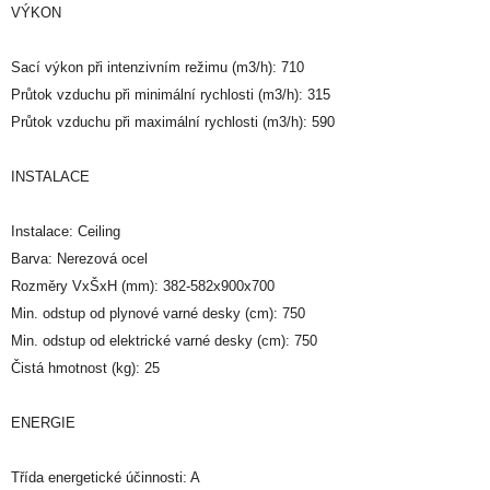
VÝKON
Sací výkon při intenzivním režimu (m3/h): 710
Průtok vzduchu při minimální rychlosti (m3/h): 315
Průtok vzduchu při maximální rychlosti (m3/h): 590
INSTALACE
Instalace: Ceiling
Barva: Nerezová ocel
Rozměry VxŠxH (mm): 382-582x900x700
Min. odstup od plynové varné desky (cm): 750
Min. odstup od elektrické varné desky (cm): 750
Čistá hmotnost (kg): 25
ENERGIE
Třída energetické účinnosti: A