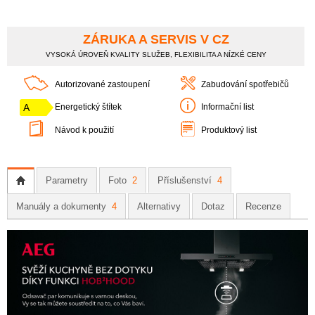
ZÁRUKA A SERVIS V CZ
VYSOKÁ ÚROVEŇ KVALITY SLUŽEB, FLEXIBILITA A NÍZKÉ CENY
Autorizované zastoupení
Zabudování spotřebičů
A
Energetický štítek
Informační list
Návod k použití
Produktový list
Parametry
Foto
2
Příslušenství
4
Manuály a dokumenty
4
Alternativy
Dotaz
Recenze