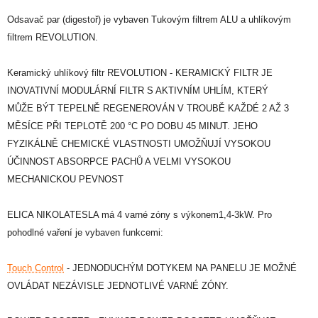
Odsavač par (digestoř) je vybaven Tukovým filtrem ALU a uhlíkovým
filtrem REVOLUTION.
Keramický uhlíkový filtr REVOLUTION - KERAMICKÝ FILTR JE
INOVATIVNÍ MODULÁRNÍ FILTR S AKTIVNÍM UHLÍM, KTERÝ
MŮŽE BÝT TEPELNĚ REGENEROVÁN V TROUBĚ KAŽDÉ 2 AŽ 3
MĚSÍCE PŘI TEPLOTĚ 200 °C PO DOBU 45 MINUT. JEHO
FYZIKÁLNĚ CHEMICKÉ VLASTNOSTI UMOŽŇUJÍ VYSOKOU
ÚČINNOST ABSORPCE PACHŮ A VELMI VYSOKOU
MECHANICKOU PEVNOST
ELICA NIKOLATESLA má 4 varné zóny s výkonem1,4-3kW. Pro
pohodlné vaření je vybaven funkcemi:
Touch Control
- JEDNODUCHÝM DOTYKEM NA PANELU JE MOŽNÉ
OVLÁDAT NEZÁVISLE JEDNOTLIVÉ VARNÉ ZÓNY.