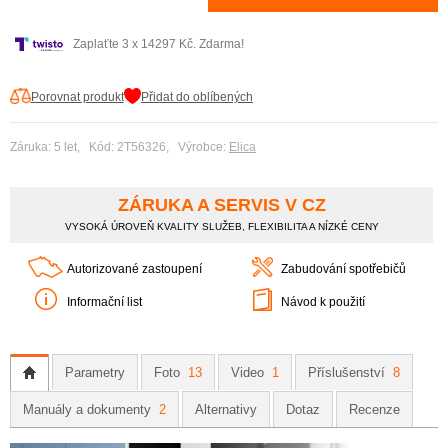
Zaplaťte 3 x 14297 Kč. Zdarma!
Porovnat produkt
Přidat do oblíbených
Záruka: 5 let, Kód: 2T56326, Výrobce:
Elica
ZÁRUKA A SERVIS V CZ
VYSOKÁ ÚROVEŇ KVALITY SLUŽEB, FLEXIBILITA A NÍZKÉ CENY
Autorizované zastoupení
Zabudování spotřebičů
Informační list
Návod k použití
Parametry
Foto
13
Video
1
Příslušenství
8
Manuály a dokumenty
2
Alternativy
Dotaz
Recenze