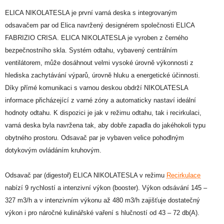
ELICA NIKOLATESLA je první varná deska s integrovaným
odsavačem par od Elica navržený designérem společnosti ELICA
FABRIZIO CRISA. ELICA NIKOLATESLA je vyroben z černého
bezpečnostního skla. Systém odtahu, vybavený centrálním
ventilátorem, může dosáhnout velmi vysoké úrovně výkonnosti z
hlediska zachytávání výparů, úrovně hluku a energetické účinnosti.
Díky přímé komunikaci s varnou deskou obdrží NIKOLATESLA
informace přicházející z varné zóny a automaticky nastaví ideální
hodnoty odtahu. K dispozici je jak v režimu odtahu, tak i recirkulaci,
varná deska byla navržena tak, aby dobře zapadla do jakéhokoli typu
obytného prostoru. Odsavač par je vybaven velice pohodlným
dotykovým ovládáním kruhovým.
Odsavač par (digestoř) ELICA NIKOLATESLA v režimu
Recirkulace
nabízí 9 rychlostí a intenzivní výkon (booster). Výkon odsávání 145 –
327 m3/h a v intenzivním výkonu až 480 m3/h zajišťuje dostatečný
výkon i pro náročné kulinářské vaření s hlučností od 43 – 72 db(A).