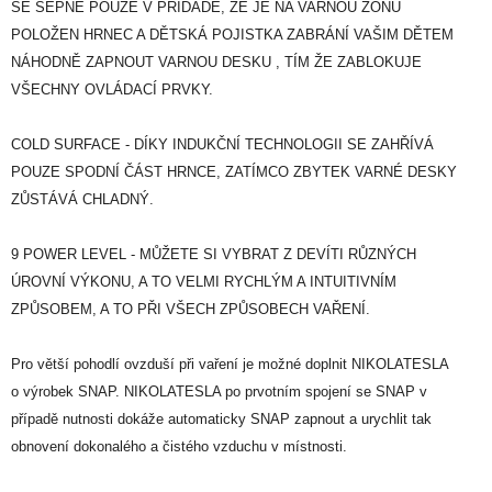
SE SEPNE POUZE V PŘÍDADĚ, ŽE JE NA VARNOU ZÓNU
POLOŽEN HRNEC A DĚTSKÁ POJISTKA ZABRÁNÍ VAŠIM DĚTEM
NÁHODNĚ ZAPNOUT VARNOU DESKU , TÍM ŽE ZABLOKUJE
VŠECHNY OVLÁDACÍ PRVKY.
COLD SURFACE - DÍKY INDUKČNÍ TECHNOLOGII SE ZAHŘÍVÁ
POUZE SPODNÍ ČÁST HRNCE, ZATÍMCO ZBYTEK VARNÉ DESKY
ZŮSTÁVÁ CHLADNÝ.
9 POWER LEVEL - MŮŽETE SI VYBRAT Z DEVÍTI RŮZNÝCH
ÚROVNÍ VÝKONU, A TO VELMI RYCHLÝM A INTUITIVNÍM
ZPŮSOBEM, A TO PŘI VŠECH ZPŮSOBECH VAŘENÍ.
Pro větší pohodlí ovzduší při vaření je možné doplnit NIKOLATESLA
o výrobek SNAP. NIKOLATESLA po prvotním spojení se SNAP v
případě nutnosti dokáže automaticky SNAP zapnout a urychlit tak
obnovení dokonalého a čistého vzduchu v místnosti.