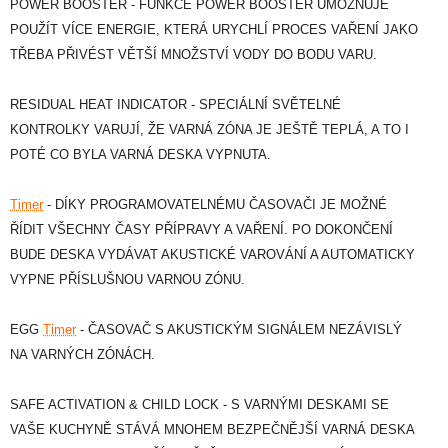
POWER BOOSTER - FUNKCE POWER BOOSTER UMOŽŇUJE
POUŽÍT VÍCE ENERGIE, KTERÁ URYCHLÍ PROCES VAŘENÍ JAKO
TŘEBA PŘIVÉST VĚTŠÍ MNOŽSTVÍ VODY DO BODU VARU.
RESIDUAL HEAT INDICATOR - SPECIÁLNÍ SVĚTELNÉ
KONTROLKY VARUJÍ, ŽE VARNÁ ZÓNA JE JEŠTĚ TEPLÁ, A TO I
POTÉ CO BYLA VARNÁ DESKA VYPNUTA.
Timer
- DÍKY PROGRAMOVATELNÉMU ČASOVAČI JE MOŽNÉ
ŘÍDIT VŠECHNY ČASY PŘÍPRAVY A VAŘENÍ. PO DOKONČENÍ
BUDE DESKA VYDÁVAT AKUSTICKÉ VAROVÁNÍ A AUTOMATICKY
VYPNE PŘÍSLUŠNOU VARNOU ZÓNU.
EGG
Timer
- ČASOVAČ S AKUSTICKÝM SIGNÁLEM NEZÁVISLÝ
NA VARNÝCH ZÓNÁCH.
SAFE ACTIVATION & CHILD LOCK - S VARNÝMI DESKAMI SE
VAŠE KUCHYNĚ STÁVÁ MNOHEM BEZPEČNĚJŠÍ VARNÁ DESKA