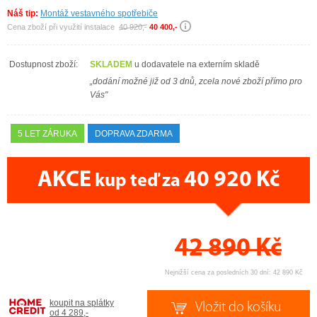
Náš tip:
Montáž vestavného spotřebiče
Cena zboží při využití instalace
40 920,-
40 400,-
Dostupnost zboží:
SKLADEM
u dodavatele na externím skladě
„dodání možné již od 3 dnů, zcela nové zboží přímo pro
Vás"
5 LET ZÁRUKA
DOPRAVA ZDARMA
AKCE
40 920 Kč
kup teď za
CENA PRÁVĚ NYNÍ
42 890
Kč
Nejnižší cena za posledních 30 dní: 42 890 Kč
koupit na splátky
od 4 289,-