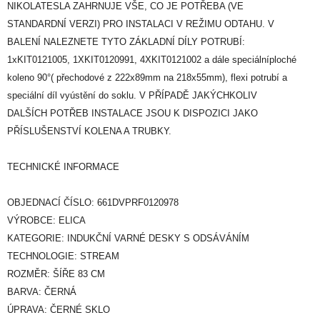
NIKOLATESLA ZAHRNUJE VŠE, CO JE POTŘEBA (VE
STANDARDNÍ VERZI) PRO INSTALACI V REŽIMU ODTAHU. V
BALENÍ NALEZNETE TYTO ZÁKLADNÍ DÍLY POTRUBÍ:
1xKIT0121005, 1XKIT0120991, 4XKIT0121002 a dále speciálníploché
koleno 90°( přechodové z 222x89mm na 218x55mm), flexi potrubí a
speciální díl vyústění do soklu. V PŘÍPADĚ JAKÝCHKOLIV
DALŠÍCH POTŘEB INSTALACE JSOU K DISPOZICI JAKO
PŘÍSLUŠENSTVÍ KOLENA A TRUBKY.
TECHNICKÉ INFORMACE
OBJEDNACÍ ČÍSLO: 661DVPRF0120978
VÝROBCE: ELICA
KATEGORIE: INDUKČNÍ VARNÉ DESKY S ODSÁVÁNÍM
TECHNOLOGIE: STREAM
ROZMĚR: ŠÍŘE 83 CM
BARVA: ČERNÁ
ÚPRAVA: ČERNÉ SKLO