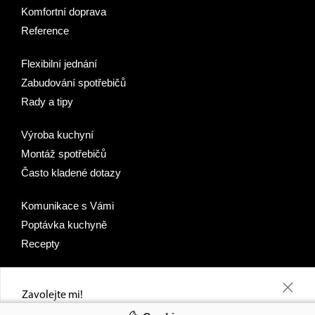
Komfortní doprava
Reference
Flexibilní jednání
Zabudování spotřebičů
Rady a tipy
Výroba kuchyní
Montáž spotřebičů
Často kladené dotazy
Komunikace s Vámi
Poptávka kuchyně
Recepty
+
Zavolejte mi!
Napište nám telefonní číslo a ozveme se Vám, co nejdříve, jakou slevu