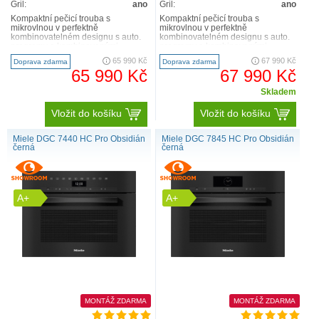
Gril:
ano
Gril:
ano
Kompaktní pečicí trouba s
Kompaktní pečicí trouba s
mikrovlnou v perfektně
mikrovlnou v perfektně
kombinovatelném designu s auto.
kombinovatelném designu s auto.
programy a kombinovanými
programy a kombinovanými
provoz. zp. Velký textový displej se
provoz. zp. Velký textový displej se
65 990 Kč
67 990 Kč
Doprava zdarma
Doprava zdarma
sen..
sen..
65 990 Kč
67 990 Kč
Skladem
Vložit do košíku
Vložit do košíku
Miele DGC 7440 HC Pro Obsidián
Miele DGC 7845 HC Pro Obsidián
černá
černá
A+
A+
MONTÁŽ ZDARMA
MONTÁŽ ZDARMA