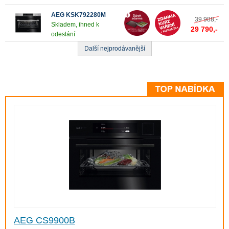
AEG KSK792280M
39 988,-
Skladem, ihned k
29 790,-
odeslání
Další nejprodávanější
AEG CS9900B