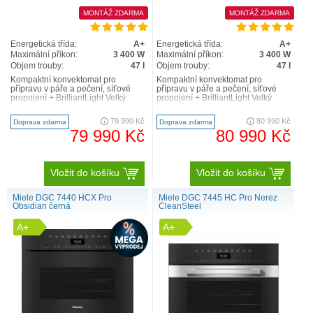
MONTÁŽ ZDARMA
MONTÁŽ ZDARMA
Energetická třída:
A+
Energetická třída:
A+
Maximální příkon:
3 400 W
Maximální příkon:
3 400 W
Objem trouby:
47 l
Objem trouby:
47 l
Kompaktní konvektomat pro
Kompaktní konvektomat pro
přípravu v páře a pečení, síťové
přípravu v páře a pečení, síťové
propojení + BrilliantLight Velký
propojení + BrilliantLight Velký
textový displej se senzorovým
textový displej se senzorovým
ovládáním – DirectSenso..
ovládáním – DirectSenso..
79 990 Kč
80 990 Kč
Doprava zdarma
Doprava zdarma
79 990 Kč
80 990 Kč
Vložit do košíku
Vložit do košíku
Miele DGC 7440 HCX Pro
Miele DGC 7445 HC Pro Nerez
Obsidian černá
CleanSteel
A+
A+