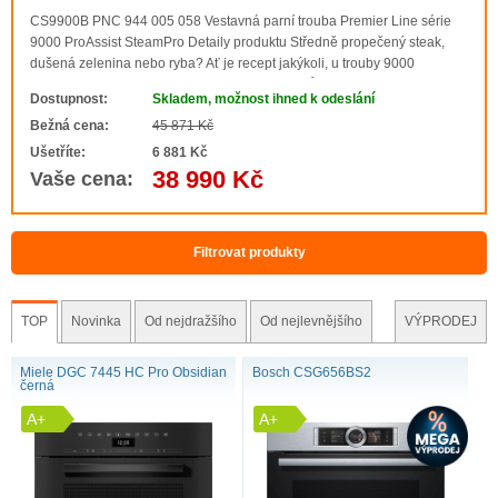
CS9900B PNC 944 005 058 Vestavná parní trouba Premier Line série
9000 ProAssist SteamPro Detaily produktu Středně propečený steak,
dušená zelenina nebo ryba? Ať je recept jakýkoli, u trouby 9000
ProAssist SteamPro stačí stisknout tlačítko a můžete se spolehnout na
Dostupnost:
Skladem, možnost ihned k odeslání
perfektní výsledky. Ohříván..
Bežná cena:
45 871 Kč
Ušetříte:
6 881 Kč
38 990 Kč
Vaše cena:
Filtrovat produkty
TOP
Novinka
Od nejdražšího
Od nejlevnějšího
VÝPRODEJ
Miele DGC 7445 HC Pro Obsidian
Bosch CSG656BS2
černá
A+
A+