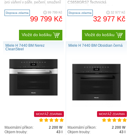
pro vaření v páře, pečení, smažení
CS658GRS7 Technická
s bezdrát. pokrm. teploměrem.
specifikace Typ trouby / druh
+příprava menu. Velký d..
ohřevu Kompaktní parní pečicí tro..
99 799 Kč
32 977 Kč
Doprava zdarma
Doprava zdarma
99 799 Kč
32 977 Kč
Vložit do košíku
Vložit do košíku
Miele H 7440 BM Nerez
Miele H 7440 BM Obsidian černá
CleanSteel
MONTÁŽ ZDARMA
MONTÁŽ ZDARMA
Maximální příkon:
2 200 W
Maximální příkon:
2 200 W
Objem trouby:
43 l
Objem trouby:
43 l