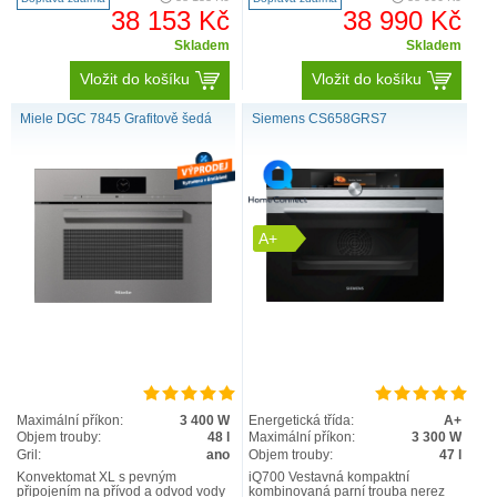
CS..
38 153 Kč
38 990 Kč
Skladem
Skladem
Vložit do košíku
Vložit do košíku
Miele DGC 7845 Grafitově šedá
Siemens CS658GRS7
A+
Maximální příkon:
3 400 W
Energetická třída:
A+
Objem trouby:
48 l
Maximální příkon:
3 300 W
Gril:
ano
Objem trouby:
47 l
Konvektomat XL s pevným
iQ700 Vestavná kompaktní
připojením na přívod a odvod vody
kombinovaná parní trouba nerez