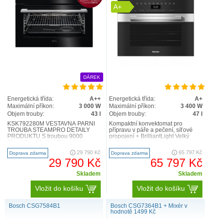
A+
DÁREK
Energetická třída:
A++
Energetická třída:
A+
Maximální příkon:
3 000 W
Maximální příkon:
3 400 W
Objem trouby:
43 l
Objem trouby:
47 l
KSK792280M VESTAVNÁ PARNÍ
Kompaktní konvektomat pro
TROUBA STEAMPRO DETAILY
přípravu v páře a pečení, síťové
PRODUKTU S troubou 9000
propojení + BrilliantLight Velký
SteamPro s funkcí Steamify®
textový displej se senzorovým
můžete doma připravovat pokrmy v
ovládáním – DirectSenso..
29 790 Kč
65 797 Kč
Doprava zdarma
Doprava zdarma
profesioná..
29 790 Kč
65 797 Kč
Skladem
Skladem
Vložit do košíku
Vložit do košíku
Bosch CSG7584B1
Bosch CSG7364B1 + Mixér v
hodnotě 1499 Kč