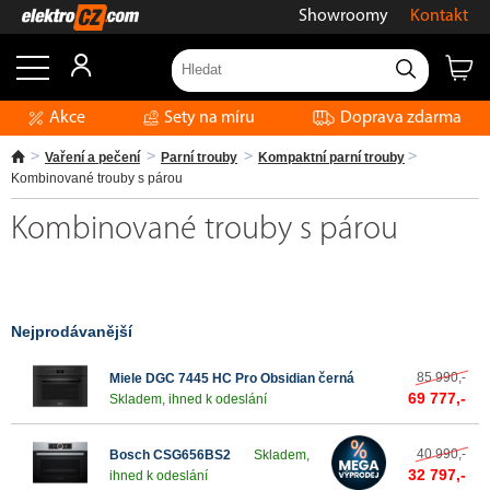
Showroomy
Kontakt
Akce
Sety na míru
Doprava zdarma
Vaření a pečení
Parní trouby
Kompaktní parní trouby
Kombinované trouby s párou
Kombinované trouby s párou
Nejprodávanější
85 990,-
Miele DGC 7445 HC Pro Obsidian černá
69 777,-
Skladem, ihned k odeslání
40 990,-
Bosch CSG656BS2
Skladem,
32 797,-
ihned k odeslání