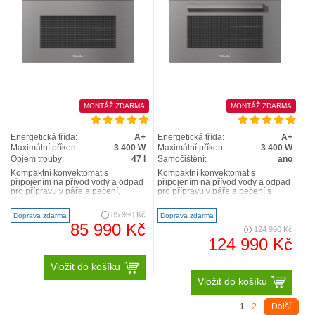
MONTÁŽ ZDARMA
MONTÁŽ ZDARMA
Energetická třída:
A+
Energetická třída:
A+
Maximální příkon:
3 400 W
Maximální příkon:
3 400 W
Objem trouby:
47 l
Samočištění:
ano
Kompaktní konvektomat s
Kompaktní konvektomat s
připojením na přívod vody a odpad
připojením na přívod vody a odpad
pro přípravu v páře a pečení,
pro přípravu v páře a pečení s
síťové propojení + BrilliantLight
bezdrátovým pokrmovým
Velký textový displej s..
teploměrem + příprava menu Velký
85 990 Kč
Doprava zdarma
Doprava zdarma
dot..
85 990 Kč
124 990 Kč
124 990 Kč
Vložit do košíku
Vložit do košíku
1
2
Další