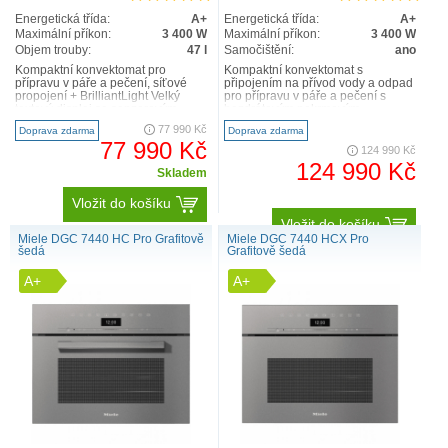
Energetická třída:
A+
Energetická třída:
A+
Maximální příkon:
3 400 W
Maximální příkon:
3 400 W
Objem trouby:
47 l
Samočištění:
ano
Kompaktní konvektomat pro
Kompaktní konvektomat s
přípravu v páře a pečení, síťové
připojením na přívod vody a odpad
propojení + BrilliantLight Velký
pro přípravu v páře a pečení s
textový displej se senzorovým
bezdrátovým pokrmovým
ovládáním – DirectSenso..
teploměrem + příprava menu Velký
77 990 Kč
Doprava zdarma
Doprava zdarma
dot..
77 990 Kč
124 990 Kč
124 990 Kč
Skladem
Vložit do košíku
Vložit do košíku
Miele DGC 7440 HC Pro Grafitově
Miele DGC 7440 HCX Pro
šedá
Grafitově šedá
A+
A+