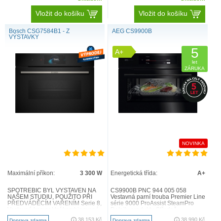
Vložit do košíku
Vložit do košíku
Bosch CSG7584B1 - Z
AEG CS9900B
VÝSTAVKY
5
A+
let
ZÁRUKA
NOVINKA
Maximální příkon:
3 300 W
Energetická třída:
A+
SPOTŘEBIČ BYL VYSTAVEN NA
CS9900B PNC 944 005 058
NAŠEM STUDIU, POUŽITO PŘI
Vestavná parní trouba Premier Line
PŘEDVÁDĚCÍM VAŘENÍM Serie 8,
série 9000 ProAssist SteamPro
Vestavná kompaktní kombinovaná
Detaily produktu Středně
parní trouba, 60 x 45 cm, Černá
propečený steak, dušená zele..
38 153 Kč
38 990 Kč
Doprava zdarma
Doprava zdarma