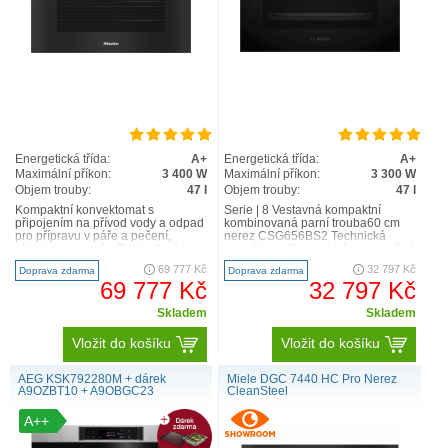
Energetická třída:
A+
Energetická třída:
A+
Maximální příkon:
3 400 W
Maximální příkon:
3 300 W
Objem trouby:
47 l
Objem trouby:
47 l
Kompaktní konvektomat s
Serie | 8 Vestavná kompaktní
připojením na přívod vody a odpad
kombinovaná parní trouba60 cm
pro přípravu v páře a pečení,
nerez CSG656BS2 Technická
síťové propojení + BrilliantLight
specifikace Kompaktní parní pečicí
Velký textový displej s..
trouba s 12 druhy ohřev..
69 777 Kč
32 797 Kč
Doprava zdarma
Doprava zdarma
69 777 Kč
32 797 Kč
Skladem
Skladem
Vložit do košíku
Vložit do košíku
AEG KSK792280M + dárek
Miele DGC 7440 HC Pro Nerez
A9OZBT10 + A9OBGC23
CleanSteel
A++