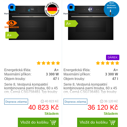
A+
A+
DÁREK
Energetická třída:
A+
Energetická třída:
A+
Maximální příkon:
3 300 W
Maximální příkon:
3 300 W
Objem trouby:
47 l
Objem trouby:
47 l
Serie 8, Vestavná kompaktní
Serie 8, Vestavná kompaktní
kombinovaná parní trouba, 60 x 45
kombinovaná parní trouba, 60 x 45
cm, Černá CSG7584B1 Typ trouby
cm, Černá CSG7364B1 Typ trouby
/ druh ohřevu Kompaktní
/ druh ohřevu Kompaktní
kombinovaná parní trouba s..
kombinovaná parní trouba s..
40 823 Kč
36 120 Kč
Doprava zdarma
Doprava zdarma
40 823 Kč
36 120 Kč
Skladem
Skladem
Vložit do košíku
Vložit do košíku