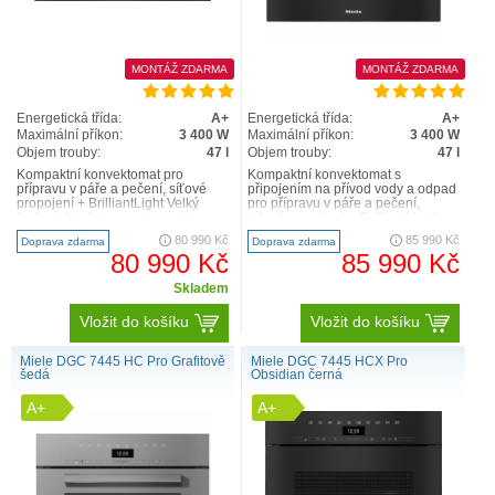
MONTÁŽ ZDARMA
MONTÁŽ ZDARMA
Energetická třída:
A+
Energetická třída:
A+
Maximální příkon:
3 400 W
Maximální příkon:
3 400 W
Objem trouby:
47 l
Objem trouby:
47 l
Kompaktní konvektomat pro
Kompaktní konvektomat s
přípravu v páře a pečení, síťové
připojením na přívod vody a odpad
propojení + BrilliantLight Velký
pro přípravu v páře a pečení,
textový displej se senzorovým
síťové propojení + BrilliantLight
ovládáním – DirectSenso..
Velký textový displej s..
80 990 Kč
85 990 Kč
Doprava zdarma
Doprava zdarma
80 990 Kč
85 990 Kč
Skladem
Vložit do košíku
Vložit do košíku
Miele DGC 7445 HC Pro Grafitově
Miele DGC 7445 HCX Pro
šedá
Obsidian černá
A+
A+