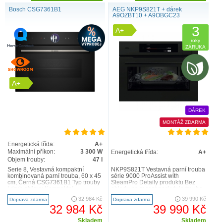
Bosch CSG7361B1
AEG NKP9S821T + dárek
A9OZBT10 + A9OBGC23
3
A+
roky
ZÁRUKA
A+
DÁREK
MONTÁŽ ZDARMA
Energetická třída:
A+
Maximální příkon:
3 300 W
Energetická třída:
A+
Objem trouby:
47 l
Serie 8, Vestavná kompaktní
NKP9S821T Vestavná parní trouba
kombinovaná parní trouba, 60 x 45
série 9000 ProAssist with
cm, Černá CSG7361B1 Typ trouby
SteamPro Detaily produktu Bez
/ druh ohřevu Kompaktní
ohledu na recept poskytuje trouba
kombinovaná parní trouba s..
9000 ProAssist s tech..
32 984 Kč
39 990 Kč
Doprava zdarma
Doprava zdarma
32 984 Kč
39 990 Kč
Skladem
Skladem