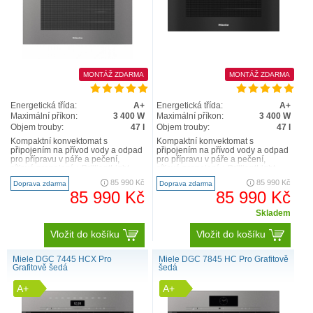
MONTÁŽ ZDARMA
MONTÁŽ ZDARMA
Energetická třída:
A+
Energetická třída:
A+
Maximální příkon:
3 400 W
Maximální příkon:
3 400 W
Objem trouby:
47 l
Objem trouby:
47 l
Kompaktní konvektomat s
Kompaktní konvektomat s
připojením na přívod vody a odpad
připojením na přívod vody a odpad
pro přípravu v páře a pečení,
pro přípravu v páře a pečení,
síťové propojení + BrilliantLight
síťové propojení + BrilliantLight
Velký textový displej s..
Velký textový displej s..
85 990 Kč
85 990 Kč
Doprava zdarma
Doprava zdarma
85 990 Kč
85 990 Kč
Skladem
Vložit do košíku
Vložit do košíku
Miele DGC 7445 HCX Pro
Miele DGC 7845 HC Pro Grafitově
Grafitově šedá
šedá
A+
A+