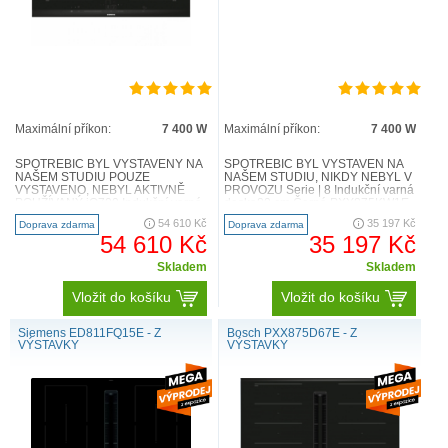
Maximální příkon:
7 400 W
Maximální příkon:
7 400 W
SPOTŘEBIČ BYL VYSTAVENÝ NA
SPOTŘEBIČ BYL VYSTAVEN NA
NAŠEM STUDIU POUZE
NAŠEM STUDIU, NIKDY NEBYL V
VYSTAVENO, NEBYL AKTIVNĚ
PROVOZU Serie | 8 Indukční varná
POUŽÍVANÝ iQ700 Indukční varná
deska80 cm Černá PXY875KW1E
deska s odsáváním 80 cm
Technická specifikace Spe..
54 610 Kč
35 197 Kč
Doprava zdarma
Doprava zdarma
EX875LX67E ..
54 610 Kč
35 197 Kč
Skladem
Skladem
Vložit do košíku
Vložit do košíku
Siemens ED811FQ15E - Z
Bosch PXX875D67E - Z
VÝSTAVKY
VÝSTAVKY