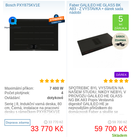
Bosch PXY875KV1E
Faber GALILEO HE GLASS BK
A83 - Z VÝSTAVKA + dárek sada
nádobí
5
let
ZÁRUKA
DÁREK
SPOTŘEBIČ BYL VYSTAVEN NA
Maximální příkon:
7 400 W
NAŠEM STUDIU, NIKDY NEBYL V
Počet plotýnek:
4
PROVOZU GALILEO HE GLASS
Ovládání:
dotykové
NG BK A83 Popis Vestavná
Serie | 8, Indukční varná deska, 80
digestoř GALILEO HE je
cm, Černá, instalace na pracovní
nejnovějším přírůstkem do
desku s rámečkem PXY875KV1E
domácnosti Faber a skvěle se
Flexibilita varných zón 2x FlexZone
začlení do kuchyní střední a vyšší
s rozšířen..
třídy. Zvláštní pozornost je
33 770 Kč
59 700 Kč
Doprava zdarma
věnovaná detailům povr..
33 770 Kč
59 700 Kč
Skladem