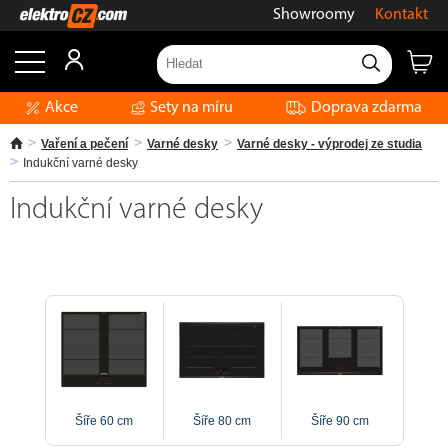
Showroomy
Kontakt
Akce
Sety na míru
Doprava zdarma
Vaření a pečení
Varné desky
Varné desky - výprodej ze studia
Indukční varné desky
Indukční varné desky
Šíře 60 cm
Šíře 80 cm
Šíře 90 cm