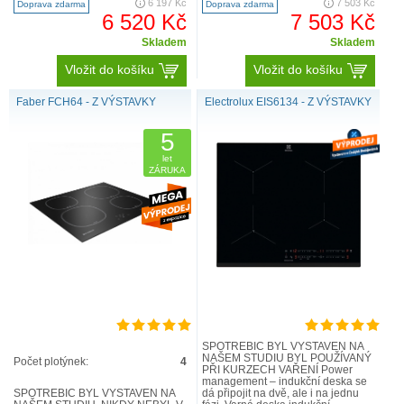
6 197 Kč
7 503 Kč
Doprava zdarma
Doprava zdarma
1 F..
6 520 Kč
7 503 Kč
Skladem
Skladem
Vložit do košíku
Vložit do košíku
Faber FCH64 - Z VÝSTAVKY
Electrolux EIS6134 - Z VÝSTAVKY
5
let
ZÁRUKA
SPOTŘEBIČ BYL VYSTAVEN NA
NAŠEM STUDIU BYL POUŽÍVANÝ
Počet plotýnek:
4
PŘI KURZECH VAŘENÍ Power
management – indukční deska se
SPOTŘEBIČ BYL VYSTAVEN NA
dá připojit na dvě, ale i na jednu