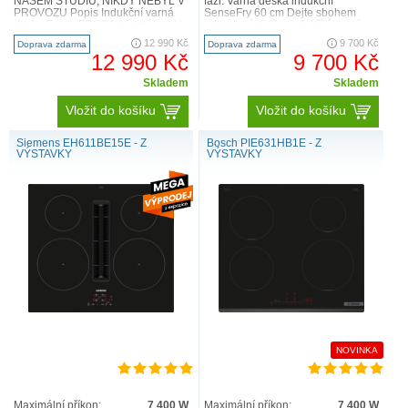
NAŠEM STUDIU, NIKDY NEBYL V
fázi. Varná deska indukční
PROVOZU Popis Indukční varná
SenseFry 60 cm Dejte sbohem
deska Faber FCH64 z černého skla
odhadování díky indukční varné
umožňuje pohodlně ovládat vy..
desce 700 SenseFry®. Snímač
12 990 Kč
9 700 Kč
Doprava zdarma
Doprava zdarma
smažení u..
12 990 Kč
9 700 Kč
Skladem
Skladem
Vložit do košíku
Vložit do košíku
Siemens EH611BE15E - Z
Bosch PIE631HB1E - Z
VÝSTAVKY
VÝSTAVKY
NOVINKA
Maximální příkon:
7 400 W
Maximální příkon:
7 400 W