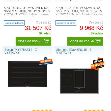
SPOTŘEBIČ BYL VYSTAVEN NA
SPOTŘEBIČ BYL VYSTAVEN NA
NAŠEM STUDIU, NIKDY NEBYL V
NAŠEM STUDIU, NIKDY NEBYL V
PROVOZU iQ300, Indukční varná
PROVOZU Serie 6, Indukční varná
deska s odsáváním, 60 cm
deska, 60 cm, černá, instalace na
EH611BE15E Flexibilita varných
pracovní desku bez rámečku ..
31 507 Kč
9 968 Kč
Doprava zdarma
Doprava zdarma
zón..
31 507 Kč
9 968 Kč
Skladem
Skladem
Vložit do košíku
Vložit do košíku
Bosch PXY875KE1E - Z
Siemens ED845FS11E - Z
VÝSTAVKY
VÝSTAVKY