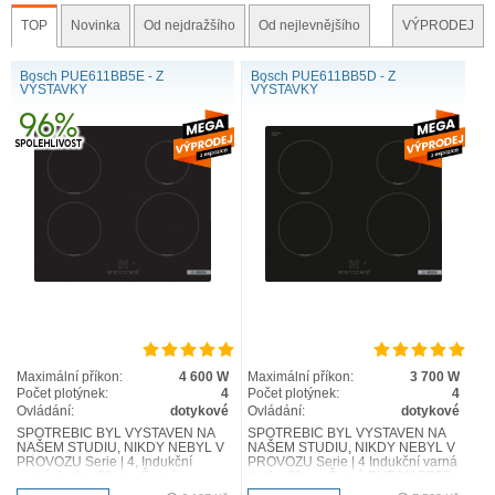
TOP
Novinka
Od nejdražšího
Od nejlevnějšího
VÝPRODEJ
Bosch PUE611BB5E - Z
Bosch PUE611BB5D - Z
VÝSTAVKY
VÝSTAVKY
Maximální příkon:
4 600 W
Maximální příkon:
3 700 W
Počet plotýnek:
4
Počet plotýnek:
4
Ovládání:
dotykové
Ovládání:
dotykové
SPOTŘEBIČ BYL VYSTAVEN NA
SPOTŘEBIČ BYL VYSTAVEN NA
NAŠEM STUDIU, NIKDY NEBYL V
NAŠEM STUDIU, NIKDY NEBYL V
PROVOZU Serie | 4, Indukční
PROVOZU Serie | 4 Indukční varná
varná deska, 60 cm, Černá
deska 60 cm Černá PUE611BB5D
PUE611BB5E PŘIPOJENÍ JEN NA
TUTO VARNOU DESKU LZE ZAP..