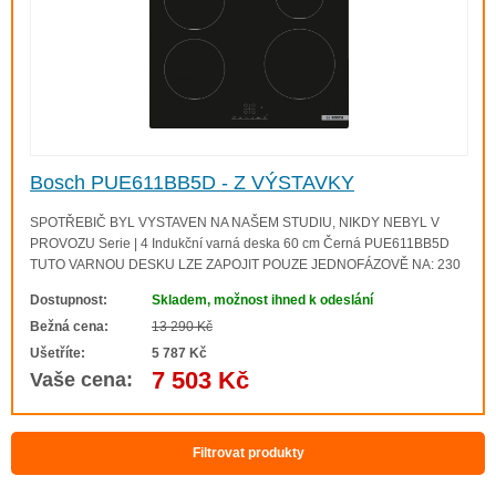
Bosch PUE611BB5D - Z VÝSTAVKY
SPOTŘEBIČ BYL VYSTAVEN NA NAŠEM STUDIU, NIKDY NEBYL V
PROVOZU Serie | 4 Indukční varná deska 60 cm Černá PUE611BB5D
TUTO VARNOU DESKU LZE ZAPOJIT POUZE JEDNOFÁZOVĚ NA: 230
V! Technická specifikace Technická specifikace 60 cm: komfortní prostor
Dostupnost:
Skladem, možnost ihned k odeslání
pro 4 hrnce nebo pánve. Flexibilita..
Bežná cena:
13 290 Kč
Ušetříte:
5 787 Kč
7 503 Kč
Vaše cena:
Filtrovat produkty