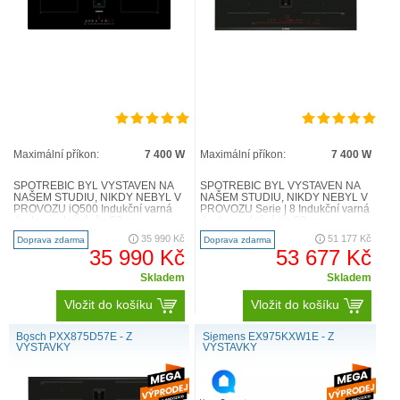
Maximální příkon:
7 400 W
Maximální příkon:
7 400 W
SPOTŘEBIČ BYL VYSTAVEN NA
SPOTŘEBIČ BYL VYSTAVEN NA
NAŠEM STUDIU, NIKDY NEBYL V
NAŠEM STUDIU, NIKDY NEBYL V
PROVOZU iQ500 Indukční varná
PROVOZU Serie | 8 Indukční varná
deska s odsáváním 80 cm
deska s odsáváním80 cm
ED811FQ15E Technická
PXX875D67E Technická
35 990 Kč
51 177 Kč
Doprava zdarma
Doprava zdarma
specifikace ..
specifikace..
35 990 Kč
53 677 Kč
Skladem
Skladem
Vložit do košíku
Vložit do košíku
Bosch PXX875D57E - Z
Siemens EX975KXW1E - Z
VÝSTAVKY
VÝSTAVKY