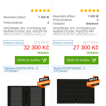
Maximální příkon:
7 400 W
Maximální příkon:
7 400 W
Počet plotýnek:
4
Počet plotýnek:
4
Ovládání:
dotykové
SPOTŘEBIČ BYL VYSTAVEN NA
SPOTŘEBIČ BYL VYSTAVEN NA
NAŠEM STUDIU, BYL POUŽÍVÝN
NAŠEM STUDIU, POUŽITO PŘI
PŘI KURZECH VAŘENÍ Serie | 8
PŘEDVÁDĚCÍM VAŘENÍM Serie |
Indukční varná deska80 cm Černá
8, Indukční varná deska, 80 cm,
PXY875KW1E Technická speci..
Černá, instalace na pracovní desku
32 300 Kč
27 300 Kč
Doprava zdarma
Doprava zdarma
..
32 300 Kč
27 300 Kč
Skladem
Skladem
Vložit do košíku
Vložit do košíku
Siemens EX875LX67E - Z
Bosch PXY875KW1E - Z
VÝSTAVKY
VÝSTAVKY