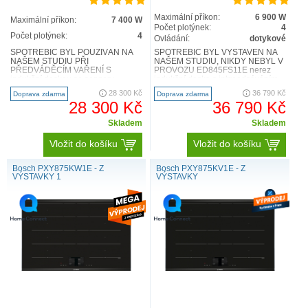
Maximální příkon:
6 900 W
Maximální příkon:
7 400 W
Počet plotýnek:
4
Počet plotýnek:
4
Ovládání:
dotykové
SPOTŘEBIČ BYL POUŽÍVÁN NA
SPOTŘEBIČ BYL VYSTAVEN NA
NAŠEM STUDIU PŘI
NAŠEM STUDIU, NIKDY NEBYL V
PŘEDVÁDĚCÍM VAŘENÍ S
PROVOZU ED845FS11E nerez
indukční deskou se senzory
indukční deska s intgr.odsáváním
PerfectCook a PerfectFry
indukční sklokeramická varná ..
28 300 Kč
36 790 Kč
Doprava zdarma
Doprava zdarma
dosáhnete dokonalé výsledky vař..
28 300 Kč
36 790 Kč
Skladem
Skladem
Vložit do košíku
Vložit do košíku
Bosch PXY875KW1E - Z
Bosch PXY875KV1E - Z
VÝSTAVKY 1
VÝSTAVKY