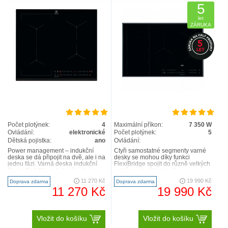
5
let
ZÁRUKA
Počet plotýnek:
4
Maximální příkon:
7 350 W
Ovládání:
elektronické
Počet plotýnek:
5
Dětská pojistka:
ano
Ovládání:
Power management – indukční
Čtyři samostatné segmenty varné
deska se dá připojit na dvě, ale i na
desky se mohou díky funkci
jednu fázi. Varná deska indukční
FlexiBridge spojit do různě velkých
SenseBoil 60 cm Indukční deska
celků a vytvořit tak velkou varnou
SenseBoil® 60..
plochu. Ta pojme var..
11 270 Kč
19 990 Kč
Doprava zdarma
Doprava zdarma
11 270 Kč
19 990 Kč
Vložit do košíku
Vložit do košíku