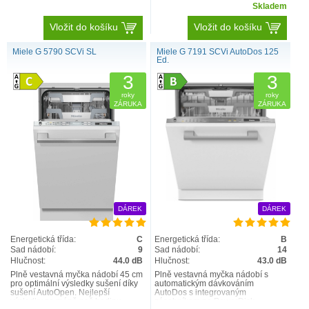
Skladem
Vložit do košíku
Vložit do košíku
Miele G 5790 SCVi SL
Miele G 7191 SCVi AutoDos 125
Ed.
3
3
roky
roky
ZÁRUKA
ZÁRUKA
DÁREK
DÁREK
Energetická třída:
C
Energetická třída:
B
Sad nádobí:
9
Sad nádobí:
14
Hlučnost:
44.0 dB
Hlučnost:
43.0 dB
Plně vestavná myčka nádobí 45 cm
Plně vestavná myčka nádobí s
pro optimální výsledky sušení díky
automatickým dávkováním
sušení AutoOpen. Nejlepší
AutoDos s integrovaným
výsledky za méně než hodinu –
zásobníkem na PowerDisk