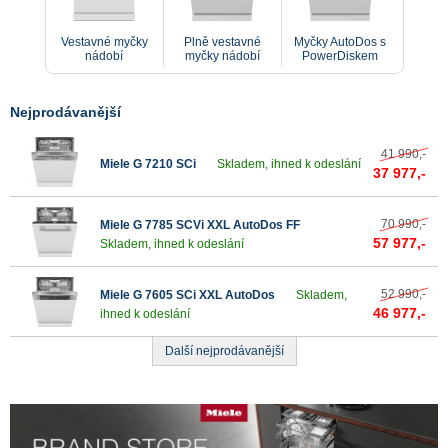
Vestavné myčky nádobí
Vestavné myčky
Plně vestavné
Myčky AutoDos s
nádobí
myčky nádobí
PowerDiskem
Nejprodávanější
41 990,-
Miele G 7210 SCi
Skladem, ihned k odeslání
37 977,-
70 990,-
Miele G 7785 SCVi XXL AutoDos FF
57 977,-
Skladem, ihned k odeslání
52 990,-
Miele G 7605 SCi XXL AutoDos
Skladem,
46 977,-
ihned k odeslání
Další nejprodávanější