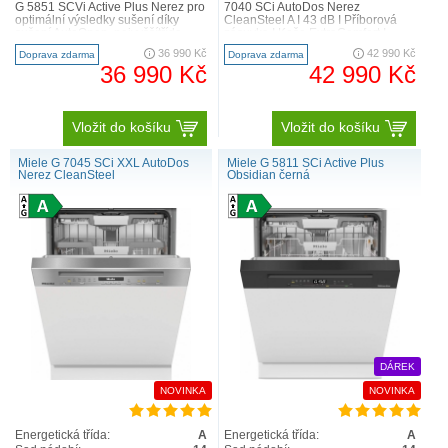
G 5851 SCVi Active Plus Nerez pro
7040 SCi AutoDos Nerez
optimální výsledky sušení díky
CleanSteel A I 43 dB I Příborová
sušení AutoOpen. nejvyššítřída
zásuvka I Koše ExtraComfort I
energetické..
AutoDos I Miele@home nejvyš..
36 990 Kč
42 990 Kč
Doprava zdarma
Doprava zdarma
36 990 Kč
42 990 Kč
Vložit do košíku
Vložit do košíku
Miele G 7045 SCi XXL AutoDos
Miele G 5811 SCi Active Plus
Nerez CleanSteel
Obsidian černá
DÁREK
NOVINKA
NOVINKA
Energetická třída:
A
Energetická třída:
A