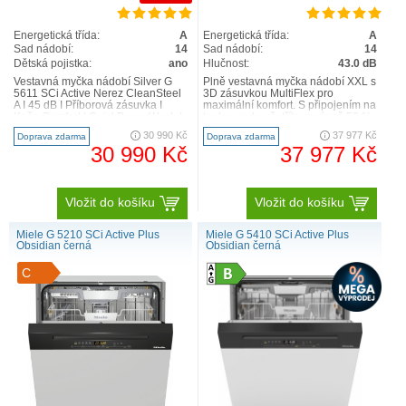
V programu
ECO
je spotřeba vody redukována na
8,9 litrů. Z tohoto důvodu je potřeba také méně
Energetická třída:
A
Energetická třída:
A
energie na ohřev – a vy můžete profitovat z
Sad nádobí:
14
Sad nádobí:
14
energeticky účinné myčky nádobí. Úspora vody je
Dětská pojistka:
ano
Hlučnost:
43.0 dB
možná díky inteligentně navrženému systému
Vestavná myčka nádobí Silver G
Plně vestavná myčka nádobí XXL s
5611 SCi Active Nerez CleanSteel
3D zásuvkou MultiFlex pro
přívodu vody a novému vysoce účinnému
A I 45 dB I Příborová zásuvka I
maximální komfort. S připojením na
Koše Comfort I QuickPowerWash I
teplou vodu ušetříte navíc až 50 %
filtračnímu systému. Přídavná izolace snižuje
AutoOpen nejvy..
el. energie Vše d..
30 990 Kč
37 977 Kč
Doprava zdarma
Doprava zdarma
tepelné ztráty, a tím i energii potřebnou k ohřevu
30 990 Kč
37 977 Kč
vody.
Vložit do košíku
Vložit do košíku
Miele G 5210 SCi Active Plus
Miele G 5410 SCi Active Plus
Obsidian černá
Obsidian černá
C