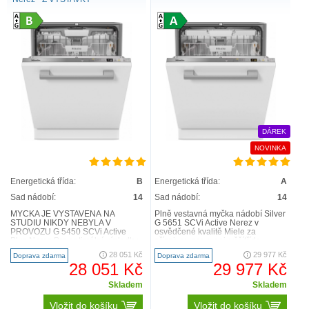
DÁREK
NOVINKA
Energetická třída:
B
Energetická třída:
A
Sad nádobí:
14
Sad nádobí:
14
MYČKA JE VYSTAVENÁ NA
Plně vestavná myčka nádobí Silver
STUDIU NIKDY NEBYLA V
G 5651 SCVi Active Nerez v
PROVOZU G 5450 SCVi Active
osvědčené kvalitě Miele za
Plus Nerez Pro optimální výsledky
příznivou cenu. nejvyššítřída
sušení díky sušení AutoOpen. Nej..
energetické účinnosti A ..
28 051 Kč
29 977 Kč
Doprava zdarma
Doprava zdarma
28 051 Kč
29 977 Kč
Skladem
Skladem
Vložit do košíku
Vložit do košíku