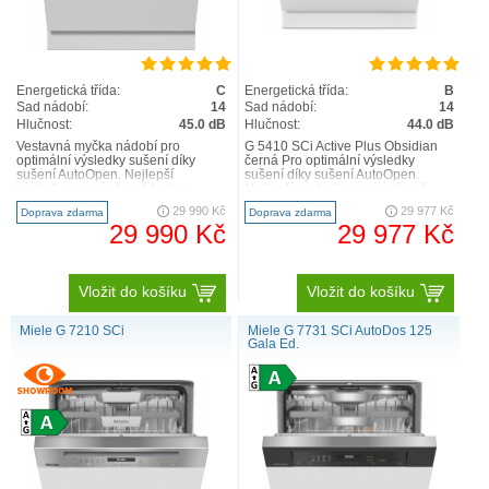
Energetická třída:
C
Energetická třída:
B
Sad nádobí:
14
Sad nádobí:
14
Hlučnost:
45.0 dB
Hlučnost:
44.0 dB
Vestavná myčka nádobí pro
G 5410 SCi Active Plus Obsidian
optimální výsledky sušení díky
černá Pro optimální výsledky
sušení AutoOpen. Nejlepší
sušení díky sušení AutoOpen.
výsledky za méně než hodinu –
Nejlepší výsledky za méně než
QuickPowerWash Inovativní desig..
hodinu –QuickPowerWash I..
29 990 Kč
29 977 Kč
Doprava zdarma
Doprava zdarma
29 990 Kč
29 977 Kč
Vložit do košíku
Vložit do košíku
Miele G 7210 SCi
Miele G 7731 SCi AutoDos 125
Gala Ed.