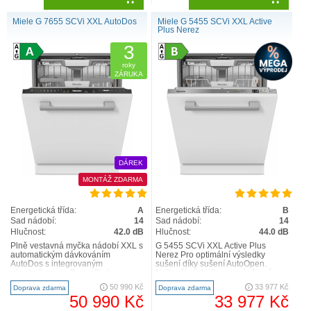
Miele G 7655 SCVi XXL AutoDos
Miele G 5455 SCVi XXL Active
Plus Nerez
3
roky
ZÁRUKA
DÁREK
MONTÁŽ ZDARMA
Energetická třída:
A
Energetická třída:
B
Sad nádobí:
14
Sad nádobí:
14
Hlučnost:
42.0 dB
Hlučnost:
44.0 dB
Plně vestavná myčka nádobí XXL s
G 5455 SCVi XXL Active Plus
automatickým dávkováním
Nerez Pro optimální výsledky
AutoDos s integrovaným
sušení díky sušení AutoOpen.
zásobníkem na PowerDisk
Nejlepší výsledky za méně než
Inovativní design a max. komfort –
hodinu –QuickPowerWash Inova..
50 990 Kč
33 977 Kč
Doprava zdarma
Doprava zdarma
příborov..
50 990 Kč
33 977 Kč