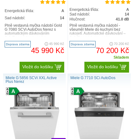
Energetická třída:
A
Energetická třída:
A
Sad nádobí:
14
Sad nádobí:
14
Hlučnost:
41.0 dB
Plně vestavná myčka nádobí Gold
Plně vestavná myčka nádobí -
G 7080 SCVi AutoDos Nerez s
všeuměl Miele do kuchyní bez
automatickým dávkováním
rukojetí. Automatické dávkování –
AutoDos s integrovaným
AutoDos s integrovaným
zásobníkem na PowerDisk
PowerDiskem Inovativní design a..
45 990 Kč
70 200 Kč
Doprava zdarma
Doprava zdarma
nejvyššítří..
45 990 Kč
70 200 Kč
Skladem
Vložit do košíku
Vložit do košíku
Miele G 5856 SCVi XXL Active
Miele G 7710 SCi AutoDos
Plus Nerez