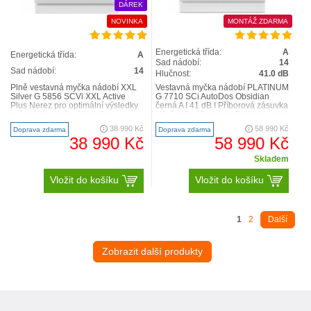
DÁREK
NOVINKA
MONTÁŽ ZDARMA
Energetická třída:
A
Energetická třída:
A
Sad nádobí:
14
Sad nádobí:
14
Hlučnost:
41.0 dB
Plně vestavná myčka nádobí XXL
Vestavná myčka nádobí PLATINUM
Silver G 5856 SCVi XXL Active
G 7710 SCi AutoDos Obsidian
Plus Nerez pro optimální výsledky
černá A I 41 dB I Příborová zásuvka
sušení díky sušení AutoOpen.
I Koše MaxiComfort I BrilliantLight I
nejvyššítřída ene..
AutoDos Tes..
38 990 Kč
58 990 Kč
Doprava zdarma
Doprava zdarma
38 990 Kč
58 990 Kč
Skladem
Vložit do košíku
Vložit do košíku
1
2
Další
Zobrazit další produkty