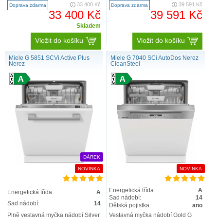
QuickPowerWash S při..
Inovativní design a max. komfort –
33 400 Kč
39 591 Kč
Doprava zdarma
Doprava zdarma
příborová zá..
33 400 Kč
39 591 Kč
Skladem
Vložit do košíku
Vložit do košíku
Miele G 5851 SCVi Active Plus
Miele G 7040 SCi AutoDos Nerez
Nerez
CleanSteel
DÁREK
NOVINKA
NOVINKA
Energetická třída:
A
Energetická třída:
A
Sad nádobí:
14
Sad nádobí:
14
Dětská pojistka:
ano
Plně vestavná myčka nádobí Silver
Vestavná myčka nádobí Gold G