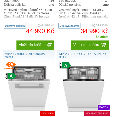
Sad nádobí:
14
Sad nádobí:
14
Dětská pojistka:
ano
Dětská pojistka:
ano
Vestavná myčka nádobí XXL Gold
Vestavná myčka nádobí Silver G
G 7045 SCi XXL AutoDos Nerez
5811 SCi Active Plus Obsidian
CleanSteel A I 43 dB I Příborová
černá A I 43 dB I Příborová zásuvka
zásuvka I Koše ExtraComfort I
I Koše Comfort I QuickPowerWash I
AutoDos I Miele@home ..
AutoOpen ne..
44 990 Kč
34 990 Kč
Doprava zdarma
Doprava zdarma
44 990 Kč
34 990 Kč
Skladem
Vložit do košíku
Vložit do košíku
Miele G 7080 SCVi AutoDos
Miele G 7985 SCVi XXL AutoDos
Nerez
K2O
DÁREK
NOVINKA
MONTÁŽ ZDARMA