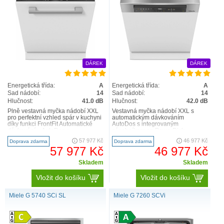
Maximální flexibilita
Vylepšili jsme příborovou zásuvku: Nyní můžete
umístit do zásuvky na příbory Vaší myčky také
drobné, nádobí, jako jsou šálky na espresso.
DÁREK
DÁREK
Příborová zásuvka
3D-MultiFlex1
se skládá ze
snížené střední a dvou bočních částí. Levou část lze
Energetická třída:
A
Energetická třída:
A
zasunout doprava, aby se v horním koši uvolnilo
Sad nádobí:
14
Sad nádobí:
14
místo pro vysoké sklenice na víno. Ve snížené
Hlučnost:
41.0 dB
Hlučnost:
42.0 dB
Plně vestavná myčka nádobí XXL
Vestavná myčka nádobí XXL s
pravé části můžete pohodlně umístit jak velké
pro perfektní vzhled spár v kuchyni
automatickým dávkováním
příbory, tak i drobné součásti nádobí.
díky funkci FrontFit Automatické
AutoDos s integrovaným
dávkování – AutoDos s
zásobníkem na PowerDisk
integrovaným PowerDiskem..
Inovativní design a max. komfort –
57 977 Kč
46 977 Kč
Doprava zdarma
Doprava zdarma
příborová zás..
57 977 Kč
46 977 Kč
Skladem
Skladem
Vložit do košíku
Vložit do košíku
Miele G 5740 SCi SL
Miele G 7260 SCVi