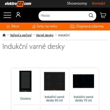
Showroomy
Kontakt
Akce
Sety na míru
Doprava zdarma
Vaření a pečení
Varné desky
Indukční
Indukční varné desky
Indukční varné
Indukční varné
Domino
desky 60 cm
desky 70 cm