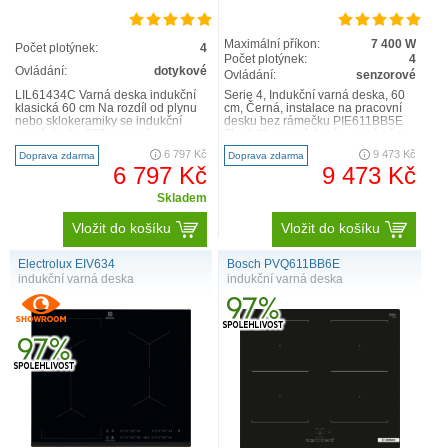
Maximální příkon:
7 400 W
Počet plotýnek:
4
Počet plotýnek:
4
Ovládání:
dotykové
Ovládání:
senzorové
LIL61434C Varná deska indukční
Serie 4, Indukční varná deska, 60
klasická 60 cm Na rozdíl od plynu
cm, Černá, instalace na pracovní
nebo sklokeramiky se indukční
desku bez rámečku PIE611BB5E
varná deska 300 nemusí
Flexibilita varných zón varná zóna,
rozehřívat. Varné zóny dosáh..
přední levá..
6 797 Kč
9 473 Kč
Doprava zdarma
Doprava zdarma
6 797 Kč
9 473 Kč
Skladem
Vložit do košíku
Vložit do košíku
Electrolux EIV634
Bosch PVQ611BB6E
indukční varná deska
indukční varná deska