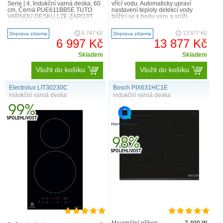
Serie | 4, Indukční varná deska, 60
vřící vodu. Automaticky upraví
cm, Černá PUE611BB5E TUTO
nastavení teploty detekcí vody
VARNOU DESKU LZE ZAPOJIT
blížící se k bodu varu a sníží
POUZE JEDNOFÁZOVĚ NA: 230 V
stoupající bubliny na stabilní
! Technická specifikace 6..
perlení. Můžete se tak..
6 747 Kč
13 877 Kč
Doprava zdarma
Doprava zdarma
6 997 Kč
13 877 Kč
Skladem
Skladem
Vložit do košíku
Vložit do košíku
Electrolux LIT30230C
Bosch PIX631HC1E
indukční varná deska
indukční varná deska