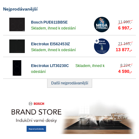
Nejprodávanější
11 990,-
Bosch PUE611BB5E
6 997,-
Skladem, ihned k odeslání
21 165,-
Electrolux EIS62453IZ
13 877,-
Skladem, ihned k odeslání
8 224,-
Electrolux LIT30230C
Skladem, ihned k
4 590,-
odeslání
Další nejprodávanější