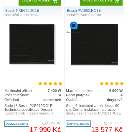
Vložit do košíku
Vložit do košíku
Bosch PXE675DC1E
Bosch PVS631HC1E
indukční varná deska
indukční varná deska
Maximální příkon:
7 400 W
Maximální příkon:
6 900 W
Počet plotýnek:
4
Počet plotýnek:
4
Ovládání:
senzorové
Ovládání:
dotykové
Serie | 8 Bosch PXE675DC1E
Serie 6, Indukční varná deska, 60
Technická specifikace Design
cm, Černá, instalace na pracovní
Komfort profil - fazeta vpředu a
desku bez rámečku PVS631HC1E
vzadu, profily po stranách Komfort
60 cm: komfortní prostor pro 4
4 indukční ..
hrnce nebo pánve ..
17 990 Kč
13 577 Kč
Doprava zdarma
Doprava zdarma
17 990 Kč
13 577 Kč