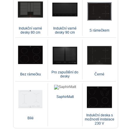
Indukční varné
Indukční varné
S rámečkem
desky 80 cm
desky 90 cm
Pro zapuštění do
Bez rámečku
Černé
desky
SaphirMatt
Indukční deska s
Bílé
možností instalace
230 V