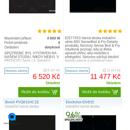
EIS77453 Varná deska indukční
Maximální příkon:
4 600 W
série 800 SenseBoil & Fry Detaily
Počet plotýnek:
4
produktu Senzory Sense Boil & Fry
Ovládání:
dotykové
intuitivně poznají, kdy je třeba
SPOTŘEBIČ BYL VYSTAVEN NA
upravit ohřev, aby nedošlo k
NAŠEM STUDIU, NIKDY NEBYL V
překypění. Senzory udržují ideální
PROVOZU Serie | 4, Indukční
teplotu pánve a pomáhají vám
varná deska, 60 cm, Černá
dosáhnout skvělých výsledků a
PUE611BB5E PŘIPOJENÍ JEN NA
úspory energie – ať..
6 197 Kč
11 477 Kč
Doprava zdarma
Doprava zdarma
1 F..
6 520 Kč
11 477 Kč
Skladem
Skladem
Vložit do košíku
Vložit do košíku
Bosch PVQ631HC1E
Electrolux EIV835
indukční varná deska
indukční varná deska