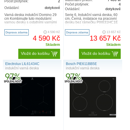
Maximální příkon:
7 400 W
Počet plotýnek:
2
Počet plotýnek:
4
Ovládání:
dotykové
Ovládání:
dotykové
Varná deska indukční Domino 29
Serie 6, Indukční varná deska, 60
cm Kombinujte tuto modulární
cm, Černá, instalace na pracovní
varnou desku s ostatními varnými
desku bez rámečku PIX631HC1E
deskami od Electroluxu a sestavte
60 cm: komfortní prostor pro 4
si vlastní kombinaci..
hrnce nebo pánve ..
4 590 Kč
13 657 Kč
Doprava zdarma
Doprava zdarma
4 590 Kč
13 657 Kč
Skladem
Skladem
Vložit do košíku
Vložit do košíku
Electrolux LIL61434C
Bosch PIE611BB5E
indukční varná deska
indukční varná deska