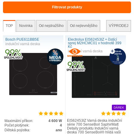
Filtrovat produkty
TOP
Novinka
Od nejdražšího
Od nejlevnějšího
VÝPRODEJ
Bosch PUE611BB5E
Electrolux EIS62453IZ + čistící
sprej M2HCMC01 v hodnotě 399
indukční varná deska
Kč
indukční varná deska
DÁREK
EIS62453IZ Varná deska indukční
Maximální příkon:
4 600 W
série 700 SenseBoil SaphirMatt
Počet plotýnek:
4
Detaily produktu Indukční varná
Dětská pojistka:
ano
deska 700 SenseBoil® hlídá vaši