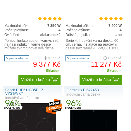
Maximální příkon:
7 350 W
Maximální příkon:
7 400 W
Počet plotýnek:
4
Počet plotýnek:
4
Ovládání:
elektronické
Dětská pojistka:
ano
Pomocí funkce spojení varných zón
Serie 4, Indukční varná deska, 60
na naší indukční varné desce
cm, černá, instalace na pracovní
můžete zkombinovat dvě různé
desku bez rámečku PVQ611BB6E
varné zóny a vytvořit tak jednu
Flexibilita varných zón 2 x
velkou varnou plochu. Nast..
CombiZone: umožní p..
9 377 Kč
11 277 Kč
Doprava zdarma
Doprava zdarma
9 377 Kč
11 277 Kč
Skladem
Skladem
Vložit do košíku
Vložit do košíku
Bosch PUE611BB5E - Z
Electrolux EIS77453
VÝSTAVKY
indukční varná deska
indukční varná deska