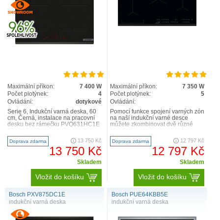
Maximální příkon:
7 400 W
Maximální příkon:
7 350 W
Počet plotýnek:
4
Počet plotýnek:
5
Ovládání:
dotykové
Ovládání:
Serie 6, Indukční varná deska, 60
Pomocí funkce spojení varných zón
cm, Černá, instalace na pracovní
na naší indukční varné desce
desku bez rámečku PVQ631HC1E
můžete zkombinovat dvě různé
60 cm: komfortní prostor pro 4
varné zóny a vytvořit tak jednu
hrnce nebo pánve ..
velkou varnou plochu. Nast..
13 750 Kč
12 797 Kč
Doprava zdarma
Doprava zdarma
13 750 Kč
12 797 Kč
Skladem
Skladem
Vložit do košíku
Vložit do košíku
Bosch PXV875DC1E
Bosch PUE64KBB5E
indukční varná deska
indukční varná deska