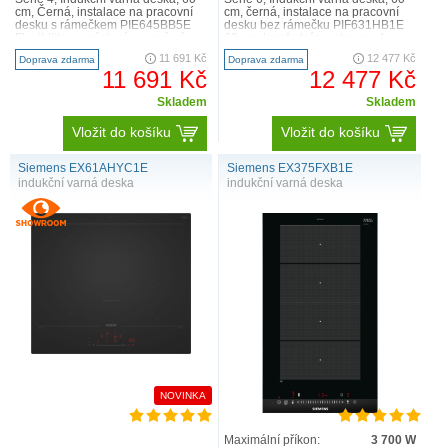
cm, Černá, instalace na pracovní
cm, černá, instalace na pracovní
desku s rámečkem PIE645BB5E
desku bez rámečku PIF631HB1E
Flexibilita varných zón varná zóna,
60 cm: komfortní prostor pro 4
přední levá:..
hrnce nebo pánve ..
11 691 Kč
12 477 Kč
Doprava zdarma
Doprava zdarma
11 691 Kč
12 477 Kč
Skladem
Skladem
Vložit do košíku
Vložit do košíku
Siemens EX61AHYC1E
Siemens EX375FXB1E
indukční varná deska
indukční varná deska
NOVINKA
Maximální příkon:
3 700 W