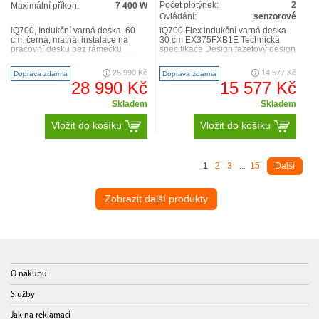
Počet plotýnek:
2
Maximální příkon:
7 400 W
Ovládání:
senzorové
iQ700, Indukční varná deska, 60
iQ700 Flex indukční varná deska
cm, černá, matná, instalace na
30 cm EX375FXB1E Technická
pracovní desku bez rámečku
specifikace Design fazetový design
EX61AHYC1E Flexibilita varných
Komfort 2 indukční varné zóny
zón 2x flexZone s rozš..
flexZone ..
28 990 Kč
14 577 Kč
Doprava zdarma
Doprava zdarma
28 990 Kč
15 577 Kč
Skladem
Skladem
Vložit do košíku
Vložit do košíku
1
2
3
...
15
Další
Zobrazit další produkty
O nákupu
Služby
Jak na reklamaci