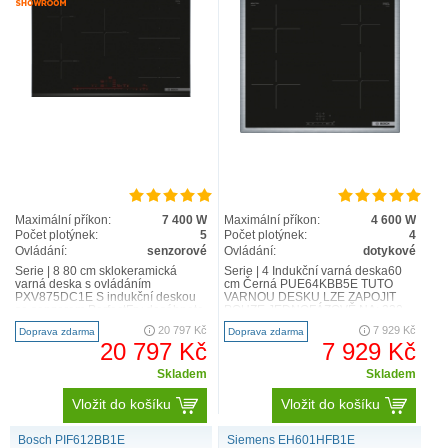
Maximální příkon:
7 400 W
Maximální příkon:
4 600 W
Počet plotýnek:
5
Počet plotýnek:
4
Ovládání:
senzorové
Ovládání:
dotykové
Serie | 8 80 cm sklokeramická
Serie | 4 Indukční varná deska60
varná deska s ovládáním
cm Černá PUE64KBB5E TUTO
PXV875DC1E S indukční deskou
VARNOU DESKU LZE ZAPOJIT
se senzorem PerfectFry dosáhnete
POUZE JEDNOFÁZOVĚ NA: 230
dokonalých výsledků smažení dí..
V! Technická specifikace Techni..
20 797 Kč
7 929 Kč
Doprava zdarma
Doprava zdarma
20 797 Kč
7 929 Kč
Skladem
Skladem
Vložit do košíku
Vložit do košíku
Bosch PIF612BB1E
Siemens EH601HFB1E