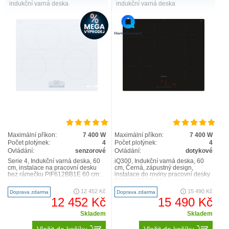
indukční varná deska
indukční varná deska
Maximální příkon:
7 400 W
Maximální příkon:
7 400 W
Počet plotýnek:
4
Počet plotýnek:
4
Ovládání:
senzorové
Ovládání:
dotykové
Serie 4, Indukční varná deska, 60
iQ300, Indukční varná deska, 60
cm, instalace na pracovní desku
cm, Černá, zápustný design,
bez rámečku PIF612BB1E 60 cm:
instalace do roviny pracovní desky
komfortní prostor pro 4 hrnce nebo
EH601HFB1E 60 cm: komfortní
pánve Flexib..
prostor pro 4 hrnce neb..
12 452 Kč
15 490 Kč
Doprava zdarma
Doprava zdarma
12 452 Kč
15 490 Kč
Skladem
Skladem