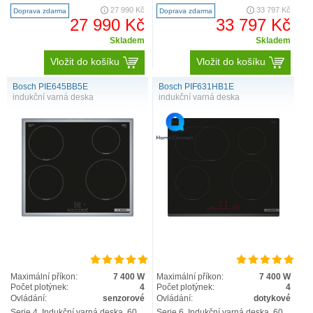
Sense Boil & Fry a..
flexZone: používejte n..
27 990 Kč
33 797 Kč
Doprava zdarma
Doprava zdarma
27 990 Kč
33 797 Kč
Skladem
Skladem
Vložit do košíku
Vložit do košíku
Bosch PIE645BB5E
Bosch PIF631HB1E
indukční varná deska
indukční varná deska
Maximální příkon:
7 400 W
Maximální příkon:
7 400 W
Počet plotýnek:
4
Počet plotýnek:
4
Ovládání:
senzorové
Ovládání:
dotykové
Serie 4, Indukční varná deska, 60
Serie 6, Indukční varná deska, 60