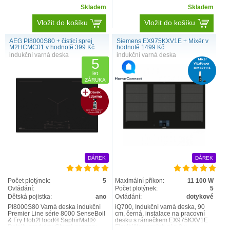
Skladem
Skladem
Vložit do košíku
Vložit do košíku
AEG PI8000S80 + čistící sprej
Siemens EX975KXV1E + Mixér v
M2HCMC01 v hodnotě 399 Kč
hodnotě 1499 Kč
indukční varná deska
indukční varná deska
5
let
ZÁRUKA
DÁREK
DÁREK
Počet plotýnek:
5
Maximální příkon:
11 100 W
Ovládání:
Počet plotýnek:
5
Dětská pojistka:
ano
Ovládání:
dotykové
PI8000S80 Varná deska indukční
iQ700, Indukční varná deska, 90
Premier Line série 8000 SenseBoil
cm, černá, instalace na pracovní
& Fry Hob2Hood® SaphirMatt®
desku s rámečkem EX975KXV1E
Detaily produktu Chytré senzory
Flexibilita varných zón 3 x