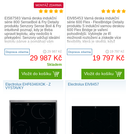
MONTÁŽ ZDARMA
EIS87583 Varná deska indukční
EIV85453 Varná deska indukční
série 800 SenseBoil & Fry Detaily
série 600 Flex - FlexiBridge Detaily
produktu Senzory Sense Boil & Fry
produktu S indukční varnou deskou
intuitivně poznají, kdy je třeba
600 Flex Bridge je vaření
upravit teplotu, aby nedošlo k
pohodlnější. Vybírejte ze tří
překypění. Senzory udržují ideální
možností rozložení a získejte více
teplotu pánve a pomáhají vám
flexibility, která je skvělá, když
dosáhnout skvělých výsledků a
používáte různé hrnce a pánve
úspory energie – ..
najednou. Zvolte..
29 987 Kč
19 797 Kč
Doprava zdarma
Doprava zdarma
29 987 Kč
19 797 Kč
Skladem
Vložit do košíku
Vložit do košíku
Electrolux EHF6346XOK - Z
Electrolux EIV8457
VÝSTAVKY