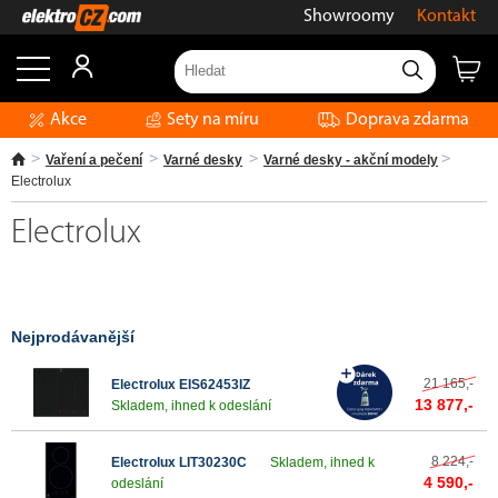
Showroomy
Kontakt
Akce
Sety na míru
Doprava zdarma
Vaření a pečení
Varné desky
Varné desky - akční modely
Electrolux
Electrolux
Nejprodávanější
21 165,-
Electrolux EIS62453IZ
13 877,-
Skladem, ihned k odeslání
8 224,-
Electrolux LIT30230C
Skladem, ihned k
4 590,-
odeslání