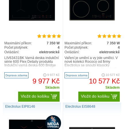
Maximální příkon:
7 350 W
Maximální příkon:
7 350 W
Počet plotýnek:
4
Počet plotýnek:
4
Ovládání:
elektronické
Ovládání:
elektronické
LIV63431BK Varná deska indukční
Vaření je umění a vy jste umělci. V
série 600 Flex Detaily produktu
nové kolekci Rococo od firmy
Indukční varná deska 600 Bridge
Electrolux se snoubí klasický
vám umožňuje kombinovat dvě
úchvatný design se skvělou chutí.
různé varné zóny a ..
Konečně máte spotřebi..
9 977 Kč
10 577 Kč
Doprava zdarma
Doprava zdarma
9 977 Kč
10 577 Kč
Skladem
Skladem
Vložit do košíku
Vložit do košíku
Electrolux EIP8146
Electrolux EIS8648