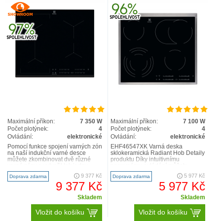
Maximální příkon:
7 350 W
Maximální příkon:
7 100 W
Počet plotýnek:
4
Počet plotýnek:
4
Ovládání:
elektronické
Ovládání:
elektronické
Pomocí funkce spojení varných zón
EHF46547XK Varná deska
na naší indukční varné desce
sklokeramická Radiant Hob Detaily
můžete zkombinovat dvě různé
produktu Díky intuitivnímu
varné zóny a vytvořit tak jednu
posuvnému ovládání můžete
velkou varnou plochu. Nast..
dotykem nebo posunutím prstem
9 377 Kč
5 977 Kč
Doprava zdarma
Doprava zdarma
zvo..
9 377 Kč
5 977 Kč
Skladem
Skladem
Vložit do košíku
Vložit do košíku