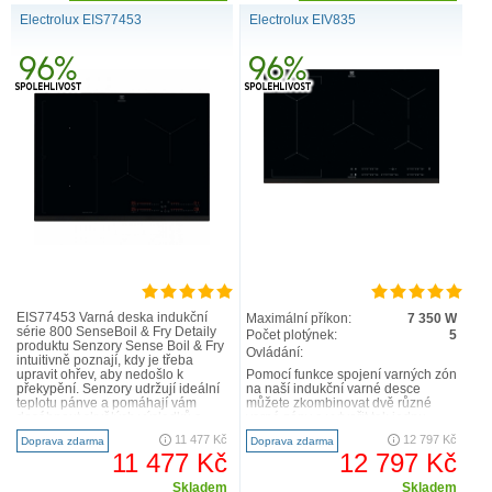
Electrolux EIS77453
Electrolux EIV835
EIS77453 Varná deska indukční
Maximální příkon:
7 350 W
série 800 SenseBoil & Fry Detaily
Počet plotýnek:
5
produktu Senzory Sense Boil & Fry
Ovládání:
intuitivně poznají, kdy je třeba
upravit ohřev, aby nedošlo k
Pomocí funkce spojení varných zón
překypění. Senzory udržují ideální
na naší indukční varné desce
teplotu pánve a pomáhají vám
můžete zkombinovat dvě různé
dosáhnout skvělých výsledků a
varné zóny a vytvořit tak jednu
úspory energie – ať..
velkou varnou plochu. Nast..
11 477 Kč
12 797 Kč
Doprava zdarma
Doprava zdarma
11 477 Kč
12 797 Kč
Skladem
Skladem