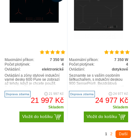
Maximální příkon:
7 350 W
Maximální příkon:
7 350 W
Počet plotýnek:
4
Počet plotýnek:
4
Ovládání:
elektronické
Ovládání:
dotykové
Ovládání a zóny stylové indukční
Seznamte se s vaším osobním
varné desky 600 Pure se zobrazí
šéfkuchařem, s indukční deskou
až tehdy, když je chcete použít.
900 SensePro®. Bezdrátová
Pokud nevaříte, její elegantní
teplotní sonda měří teplotu uvnitř
povrch nerušeně splýv..
pokrmu a dává instrukce varné ..
21 997 Kč
24 977 Kč
Doprava zdarma
Doprava zdarma
21 997 Kč
24 977 Kč
Skladem
Skladem
Vložit do košíku
Vložit do košíku
1
2
Další