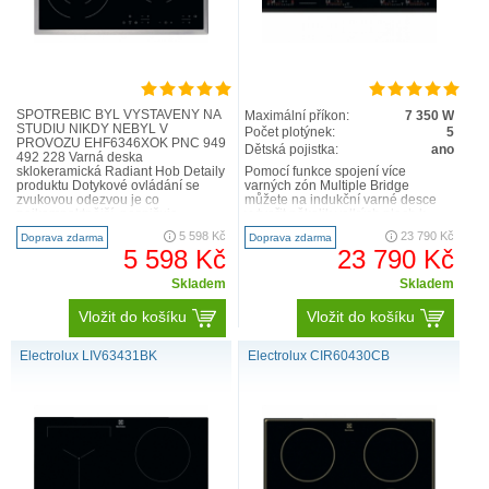
SPOTŘEBIČ BYL VYSTAVENÝ NA
Maximální příkon:
7 350 W
STUDIU NIKDY NEBYL V
Počet plotýnek:
5
PROVOZU EHF6346XOK PNC 949
Dětská pojistka:
ano
492 228 Varná deska
sklokeramická Radiant Hob Detaily
Pomocí funkce spojení více
produktu Dotykové ovládání se
varných zón Multiple Bridge
zvukovou odezvou je co
můžete na indukční varné desce
nejkompaktnější, nesnižuje
vytvořit několik velkých ploch k
čitelnost a poskytuje více místa pro
přípravě jídla. Kombinované var..
5 598 Kč
23 790 Kč
Doprava zdarma
Doprava zdarma
kreativitu při vařen..
5 598 Kč
23 790 Kč
Skladem
Skladem
Vložit do košíku
Vložit do košíku
Electrolux LIV63431BK
Electrolux CIR60430CB