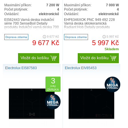
Maximální příkon:
7 200 W
Maximální příkon:
7 000 W
Počet plotýnek:
4
Počet plotýnek:
4
Ovládání:
elektronické
Ovládání:
elektronické
EIS62443 Varná deska indukční
EHF6346XOK PNC 949 492 228
série 700 SenseBoil Detaily
Varná deska sklokeramická
produktu Indukční varná deska 700
Radiant Hob Detaily produktu
SenseBoil® hlídá vaši vřící vodu.
Dotykové ovládání se zvukovou
Automaticky uprav..
odezvou je co nejkompaktnější, n..
9 677 Kč
5 997 Kč
Doprava zdarma
Doprava zdarma
9 677 Kč
5 997 Kč
Skladem
Vložit do košíku
Vložit do košíku
Electrolux EIS87583
Electrolux EIV85453
3
roky
ZÁRUKA