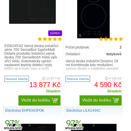
DÁREK
EIS62453IZ Varná deska indukční
Počet plotýnek:
2
série 700 SenseBoil SaphirMatt
Detaily produktu Indukční varná
Ovládání:
dotykové
deska 700 SenseBoil® hlídá vaši
vřící vodu. Automaticky upraví
Varná deska indukční Domino 29
nastavení teploty detekcí vody
cm Kombinujte tuto modulární
blížící se k bodu varu a sníží
varnou desku s ostatními varnými
stoupající bubliny na stabilní
deskami od Electroluxu a sestavte
perlení. Můžete se tak..
si vlastní kombinaci..
13 877 Kč
4 590 Kč
Doprava zdarma
Doprava zdarma
13 877 Kč
4 590 Kč
Skladem
Skladem
Vložit do košíku
Vložit do košíku
Electrolux EHF6343FOK
Electrolux LIL61434C