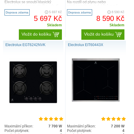
Electrolux se snoubí klasický
Na rozdíl od plynu nebo
úchvatný design se skvělou chutí.
sklokeramiky se indukční varná
Konečně máte spotře..
deska 300 nemusí rozehří..
5 697 Kč
8 590 Kč
Doprava zdarma
Doprava zdarma
5 697 Kč
8 590 Kč
Skladem
Skladem
Vložit do košíku
Vložit do košíku
Electrolux EGT6242NVK
Electrolux EIT60443X
Maximální příkon:
7 700 W
Maximální příkon:
7 200 W
Počet plotýnek:
4
Počet plotýnek:
4