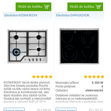
Vložit do košíku
Vložit do košíku
Electrolux KGS64362XX
Electrolux EHF6342XOK
KGS6436SX Varná deska plynová
Maximální příkon:
6 300 W
Slim line Detaily produktu Rychlý
Počet plotýnek:
4
hořák na této varné desce od firmy
Ovládání:
elektronické
Electrolux je konstruován tak, aby
teplo dosáhlo dna nádob rychle.
Dotykové ovládání se zvukovou
Dodává tak rychlejší a intenzivnější
odezvou je co nejkompaktnější,
plamen a zároveň šetří až 20 %
nesnižuje čitelnost a poskytuje více
energie. Klíčové specifikace Typ
místa pro kreativitu při vaření
oh..
Klíčová specifika..
4 999 Kč
5 797 Kč
Doprava zdarma
Doprava zdarma