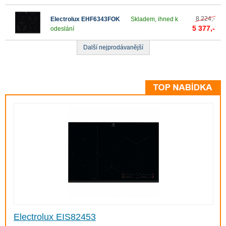
8 224,-
Electrolux EHF6343FOK
Skladem, ihned k
5 377,-
odeslání
Další nejprodávanější
Electrolux EIS82453