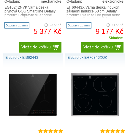
Ovládání:
mechanické
Ovládání:
elektronické
EGT6242NVK Varná deska
EIT60443X Varná deska indukční
plynová GOG Smart line Detaily
základní indukce 60 cm Detaily
produktu Připravte si lahodné
produktu Na rozdíl od plynu nebo
pokrmy s naší plynovou varnou
sklokeramiky se indukční varná
deskou 300. Vaření na plynu m..
deska 300 nemusí ..
5 377 Kč
9 177 Kč
Doprava zdarma
Doprava zdarma
5 377 Kč
9 177 Kč
Skladem
Vložit do košíku
Vložit do košíku
Electrolux EIS62443
Electrolux EHF6346XOK