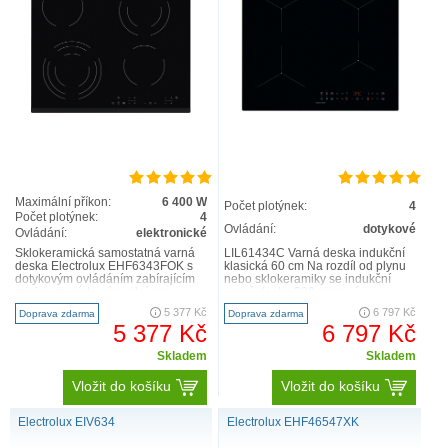
Maximální příkon:
6 400 W
Počet plotýnek:
4
Počet plotýnek:
4
Ovládání:
dotykové
Ovládání:
elektronické
Sklokeramická samostatná varná
LIL61434C Varná deska indukční
deska Electrolux EHF6343FOK s
klasická 60 cm Na rozdíl od plynu
dotykovým ovládáním zabírajícím
nebo sklokeramiky se indukční
minimum místa vás oslní svou
varná deska 300 nemusí
funkcí Stop+Go, kdy lze proc..
rozehřívat. Varné zóny dosáh..
5 377 Kč
6 797 Kč
Doprava zdarma
Doprava zdarma
5 377 Kč
6 797 Kč
Skladem
Skladem
Vložit do košíku
Vložit do košíku
Electrolux EIV634
Electrolux EHF46547XK