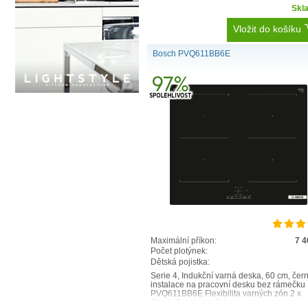
Skl
Vložit do košíku
Bosch PVQ611BB6E
Maximální příkon:
7 
Počet plotýnek:
Dětská pojistka:
Serie 4, Indukční varná deska, 60 cm, čer
instalace na pracovní desku bez rámečku
PVQ611BB6E Flexibilita varných zón 2 x
CombiZone: umožní p..