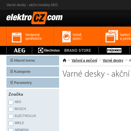
Varné desky - akční modely AEG
Vestavné
Volně
Vaření
spotřebiče
stojící
a peče
☰ Hlavní menu
Vaření a pečení
Varné desky
A
☰ Kategorie
Varné desky - akčn
☰ Parametry
Značka
AEG
BOSCH
ELECTROLUX
MIELE
SIEMENS