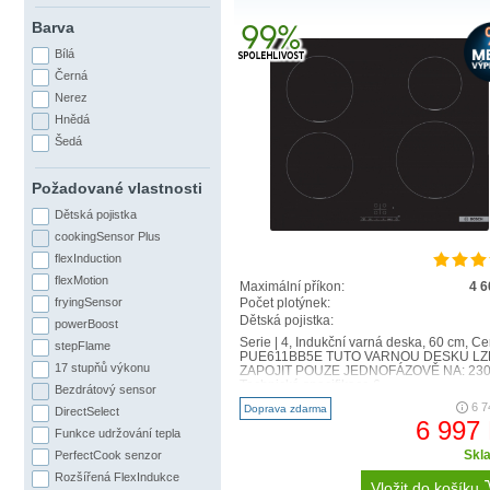
Barva
Bílá
Černá
Nerez
Hnědá
Šedá
Požadované vlastnosti
Dětská pojistka
cookingSensor Plus
flexInduction
flexMotion
Maximální příkon:
4 
fryingSensor
Počet plotýnek:
Dětská pojistka:
powerBoost
Serie | 4, Indukční varná deska, 60 cm, Č
stepFlame
PUE611BB5E TUTO VARNOU DESKU LZ
17 stupňů výkonu
ZAPOJIT POUZE JEDNOFÁZOVĚ NA: 230 
Technická specifikace 6..
Bezdrátový sensor
6 7
Doprava zdarma
DirectSelect
6 997
Funkce udržování tepla
Skl
PerfectCook senzor
Rozšířená FlexIndukce
Vložit do košíku