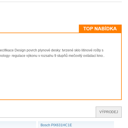
ikace Design povrch plynové desky: tvrzené sklo litinové rošty s
logy- regulace výkonu v rozsahu 9 stupňů mečovitý ovládací kno..
VÝPRODEJ
Bosch PIX631HC1E