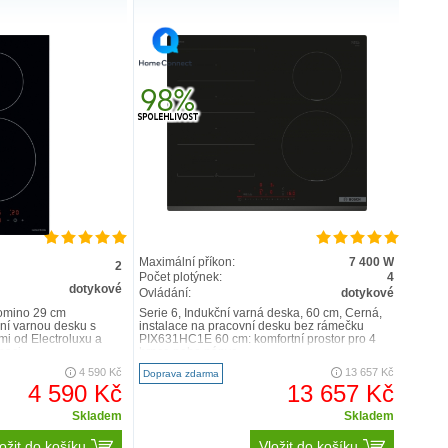
Maximální příkon:
7 400 W
2
Počet plotýnek:
4
dotykové
Ovládání:
dotykové
omino 29 cm
Serie 6, Indukční varná deska, 60 cm, Černá,
ní varnou desku s
instalace na pracovní desku bez rámečku
mi od Electroluxu a
PIX631HC1E 60 cm: komfortní prostor pro 4
naci..
hrnce nebo pánve ..
4 590 Kč
13 657 Kč
Doprava zdarma
4 590 Kč
13 657 Kč
Skladem
Skladem
ožit do košíku
Vložit do košíku