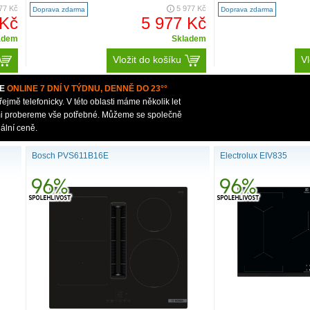
77 Kč
5 977 Kč
Doprava zdarma
Doprava zdarma
 Kč
5 977 Kč
adem
Skladem
Vložit do košíku
Vl
E
ONLINE 7 DNÍ V TÝDNU, DENNĚ DO 23°°
mě telefonicky. V této oblasti máme několik let
ámi probereme vše potřebné. Můžeme se společně
ální ceně.
Bosch PVS611B16E
Electrolux EIV835