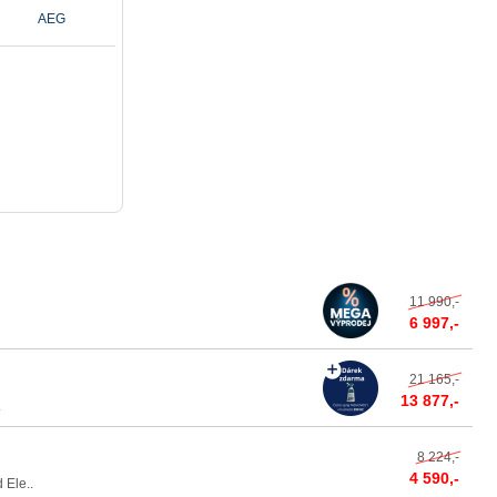
AEG
11 990,-
6 997,-
21 165,-
13 877,-
.
8 224,-
4 590,-
 Ele..