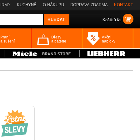
FIRMY
KUCHYNĚ
O NÁKUPU
DOPRAVA ZDARMA
KONTAKT
Košík
0 Ks
Praní
Dřezy
Akční
a sušení
a baterie
nabídky