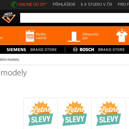
ONLINE DO 23°°
PŘIHLÁŠENÍ
6 X STUDIO V ČR
PRO 
Myčky
Odsavače
ní
nádobí
par
kční modely
í modely