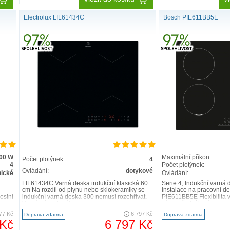
Electrolux LIL61434C
Bosch PIE611BB5E
400 W
Maximální příkon:
Počet plotýnek:
4
4
Počet plotýnek:
Ovládání:
dotykové
nické
Ovládání:
LIL61434C Varná deska indukční klasická 60
Serie 4, Indukční varná 
cm Na rozdíl od plynu nebo sklokeramiky se
instalace na pracovní d
oslní
indukční varná deska 300 nemusí rozehřívat.
PIE611BB5E Flexibilita 
Varné zóny dosáh..
zóna, přední levá..
77 Kč
6 797 Kč
Doprava zdarma
Doprava zdarma
 Kč
6 797 Kč