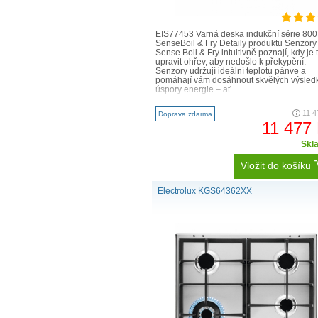
EIS77453 Varná deska indukční série 800
SenseBoil & Fry Detaily produktu Senzory
Sense Boil & Fry intuitivně poznají, kdy je 
upravit ohřev, aby nedošlo k překypění.
Senzory udržují ideální teplotu pánve a
pomáhají vám dosáhnout skvělých výsled
úspory energie – ať..
11 4
Doprava zdarma
11 477
Skl
Vložit do košíku
Electrolux KGS64362XX