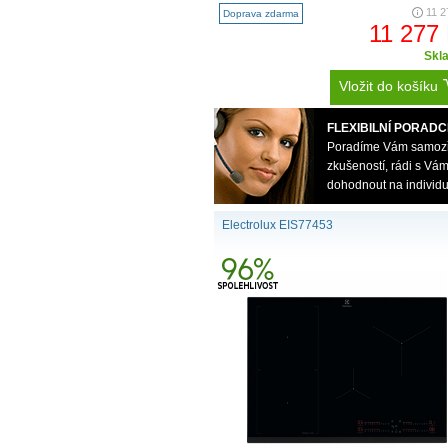
11 2
Doprava zdarma
11 277
Skl
Vložit do košíku
FLEXIBILNÍ PORADC
Poradíme Vám samozřej
zkušeností, rádi s V
dohodnout na individu
Electrolux EIS77453