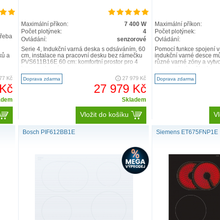
Maximální příkon:
7 400 W
Maximální příkon:
Počet plotýnek:
4
Počet plotýnek:
třeba
Ovládání:
senzorové
Ovládání:
Serie 4, Indukční varná deska s odsáváním, 60
Pomocí funkce spojení v
ků a
cm, instalace na pracovní desku bez rámečku
indukční varné desce m
PVS611B16E 60 cm: komfortní prostor pro 4
různé varné zóny a vytvo
hrnce nebo pán..
varnou plochu. Nast..
77 Kč
27 979 Kč
Doprava zdarma
Doprava zdarma
 Kč
27 979 Kč
adem
Skladem
Vložit do košíku
Vl
Bosch PIF612BB1E
Siemens ET675FNP1E