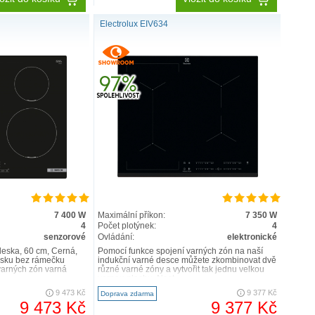
Electrolux EIV634
7 400 W
Maximální příkon:
7 350 W
4
Počet plotýnek:
4
senzorové
Ovládání:
elektronické
deska, 60 cm, Černá,
Pomocí funkce spojení varných zón na naší
esku bez rámečku
indukční varné desce můžete zkombinovat dvě
varných zón varná
různé varné zóny a vytvořit tak jednu velkou
varnou plochu. Nast..
9 473 Kč
9 377 Kč
Doprava zdarma
9 473 Kč
9 377 Kč