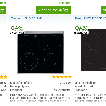
adem
Skladem
Vložit do košíku
Vl
Electrolux EHF46547XK
Bosch PUE611BB5E - 
400 W
Maximální příkon:
7 100 W
Maximální příkon:
4
Počet plotýnek:
4
Počet plotýnek:
ano
Ovládání:
elektronické
Ovládání:
ná,
EHF46547XK Varná deska sklokeramická
SPOTŘEBIČ BYL VYST
Radiant Hob Detaily produktu Díky intuitivnímu
STUDIU, NIKDY NEBYL 
posuvnému ovládání můžete dotykem nebo
Indukční varná deska, 6
posunutím prstem zvo..
PUE611BB5E PŘIPOJENÍ