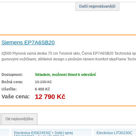
Další nejprodávanější
Siemens EP7A6SB20
iQ500 Plynová varná deska 75 cm Tvrzené sklo, Černá EP7A6SB20 Technická specif
gumovými nožičkami, dělitelné design s plošným rámem Komfort stepFlame Techno
Dostupnost:
Skladem, možnost ihned k odeslání
Bežná cena:
19 190 Kč
Ušetříte:
6 400 Kč
12 790 Kč
Vaše cena:
Od nejlevnějšího
Electrolux EIS62453IZ + čistící sprej
Electrolux LIT30230C