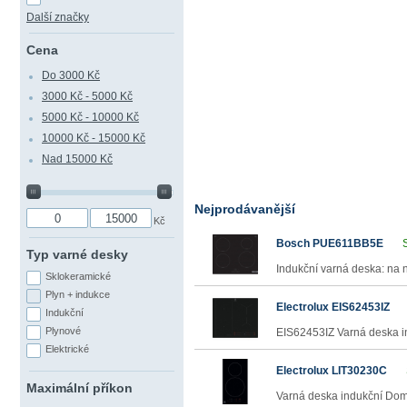
Další značky
Cena
Do 3000 Kč
3000 Kč - 5000 Kč
5000 Kč - 10000 Kč
10000 Kč - 15000 Kč
Nad 15000 Kč
Nejprodávanější
Kč
Bosch PUE611BB5E
Typ varné desky
Indukční varná deska: na ní
Sklokeramické
Plyn + indukce
Electrolux EIS62453IZ
Indukční
Plynové
EIS62453IZ Varná deska in
Elektrické
Electrolux LIT30230C
Maximální příkon
Varná deska indukční Domi