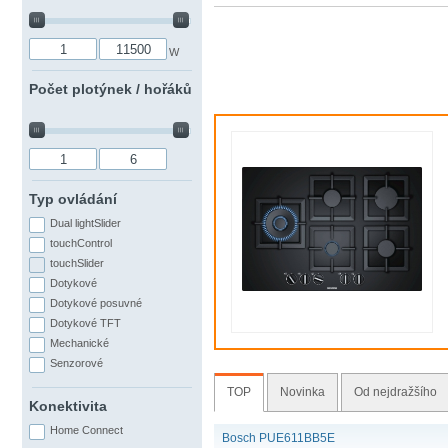
W
Počet plotýnek / hořáků
Typ ovládání
Dual lightSlider
touchControl
touchSlider
Dotykové
Dotykové posuvné
Dotykové TFT
Mechanické
Senzorové
TOP
Novinka
Od nejdražšího
Konektivita
Home Connect
Bosch PUE611BB5E