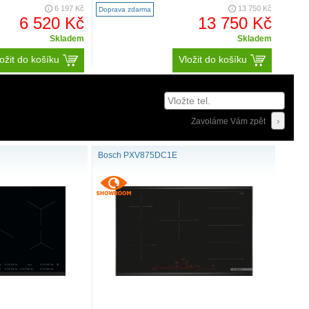
6 197 Kč
13 750 Kč
Doprava zdarma
6 520 Kč
13 750 Kč
Skladem
Skladem
ožit do košíku
Vložit do košíku
Zavoláme Vám zpět
Bosch PXV875DC1E