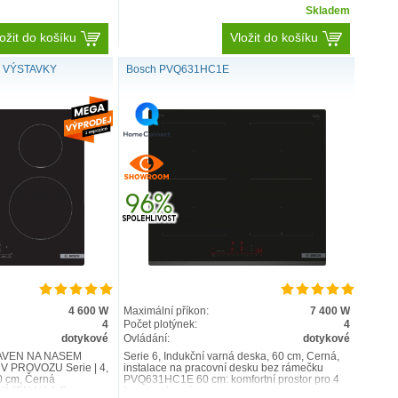
Skladem
ožit do košíku
Vložit do košíku
Z VÝSTAVKY
Bosch PVQ631HC1E
4 600 W
Maximální příkon:
7 400 W
4
Počet plotýnek:
4
dotykové
Ovládání:
dotykové
AVEN NA NAŠEM
Serie 6, Indukční varná deska, 60 cm, Černá,
V PROVOZU Serie | 4,
instalace na pracovní desku bez rámečku
0 cm, Černá
PVQ631HC1E 60 cm: komfortní prostor pro 4
 JEN NA 1 F..
hrnce nebo pánve ..