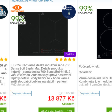
M2HCMC01 v hodnotě 399 Kč
DÁREK
EIS62453IZ Varná deska indukční série 700
600 W
Počet plotýnek:
SenseBoil SaphirMatt Detaily produktu
4
Indukční varná deska 700 SenseBoil® hlídá
Ovládání:
ano
vaši vřící vodu. Automaticky upraví nastavení
erná
teploty detekcí vody blížící se k bodu varu a
Varná deska indukční D
E
sníží stoupající bubliny na stabilní perlení.
Kombinujte tuto modulár
V !
Můžete se tak..
ostatními varnými deska
sestavte si vlastní kombi
47 Kč
13 877 Kč
Doprava zdarma
Doprava zdarma
 Kč
13 877 Kč
adem
Skladem
Vložit do košíku
Vl