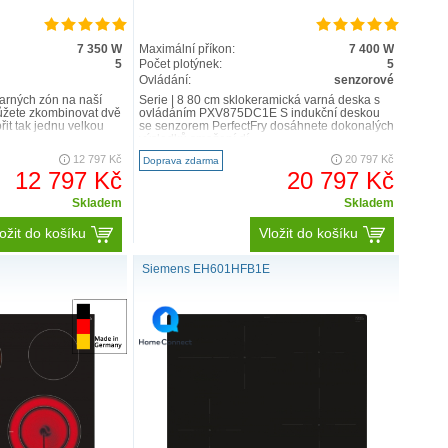
7 350 W
Maximální příkon:
7 400 W
5
Počet plotýnek:
5
Ovládání:
senzorové
arných zón na naší
Serie | 8 80 cm sklokeramická varná deska s
ůžete zkombinovat dvě
ovládáním PXV875DC1E S indukční deskou
řit tak jednu velkou
se senzorem PerfectFry dosáhnete dokonalých
výsledků smažení dí..
12 797 Kč
20 797 Kč
Doprava zdarma
12 797 Kč
20 797 Kč
Skladem
Skladem
ožit do košíku
Vložit do košíku
Siemens EH601HFB1E