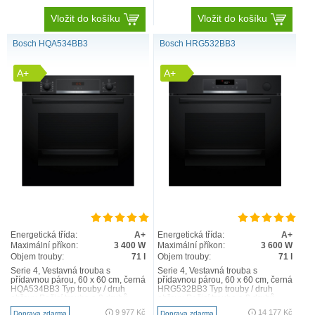
Vložit do košíku
Vložit do košíku
Bosch HQA534BB3
Bosch HRG532BB3
A+
A+
Energetická třída:
A+
Energetická třída:
A+
Maximální příkon:
3 400 W
Maximální příkon:
3 600 W
Objem trouby:
71 l
Objem trouby:
71 l
Serie 4, Vestavná trouba s
Serie 4, Vestavná trouba s
přídavnou párou, 60 x 60 cm, černá
přídavnou párou, 60 x 60 cm, černá
HQA534BB3 Typ trouby / druh
HRG532BB3 Typ trouby / druh
ohřevu Pečicí trouba a 8 druhů
ohřevu Pečicí trouba a 8 druhů
ohřevu: 3D horký vzduc..
ohřevu: 3D horký vzduc..
9 977 Kč
14 177 Kč
Doprava zdarma
Doprava zdarma