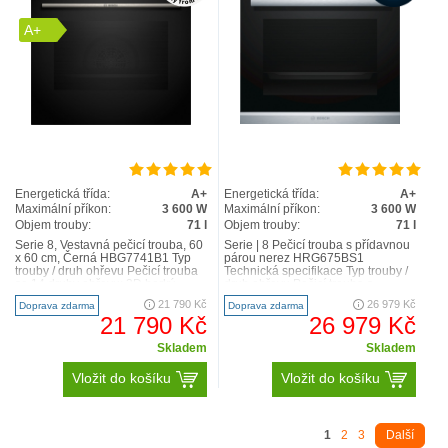
A+
Energetická třída:
A+
Energetická třída:
A+
Maximální příkon:
3 600 W
Maximální příkon:
3 600 W
Objem trouby:
71 l
Objem trouby:
71 l
Serie 8, Vestavná pečicí trouba, 60
Serie | 8 Pečicí trouba s přídavnou
x 60 cm, Černá HBG7741B1 Typ
párou nerez HRG675BS1
trouby / druh ohřevu Pečicí trouba
Technická specifikace Typ trouby /
se 14 druhy ohřevu: 3D horký
druh ohřevu Pečicí trouba s
vzduch, horní..
přídavnou párou a 1..
21 790 Kč
26 979 Kč
Doprava zdarma
Doprava zdarma
21 790 Kč
26 979 Kč
Skladem
Skladem
Vložit do košíku
Vložit do košíku
1
2
3
Další