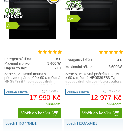
A+
A+
Energetická třída:
A+
Energetická třída:
A+
Maximální příkon:
3 600 W
Maximální příkon:
3 600 W
Objem trouby:
71 l
Serie 6, Vestavná trouba s
Serie 6, Vestavná pečicí trouba, 60
přídavnou párou, 60 x 60 cm, černá
x 60 cm, černá HBG539EB3 Typ
HRG578BB7 Typ trouby / druh
trouby / druh ohřevu Pečicí trouba s
ohřevu Pečicí trouba a 12 druhů
14 druhy ohřevu: 3D horký vzduch,
ohřevu: 3D horký vzdu..
horní/s..
17 990 Kč
12 977 Kč
Doprava zdarma
Doprava zdarma
17 990 Kč
12 977 Kč
Skladem
Skladem
Vložit do košíku
Vložit do košíku
Bosch HRG7784B1
Bosch HSG7584B1