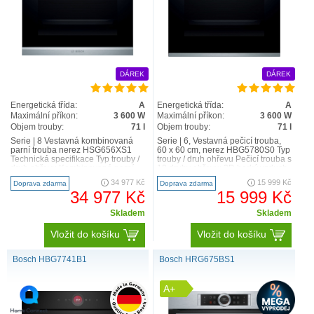
DÁREK
DÁREK
Energetická třída:
A
Energetická třída:
A
Maximální příkon:
3 600 W
Maximální příkon:
3 600 W
Objem trouby:
71 l
Objem trouby:
71 l
Serie | 8 Vestavná kombinovaná
Serie | 6, Vestavná pečicí trouba,
parní trouba nerez HSG656XS1
60 x 60 cm, nerez HBG5780S0 Typ
Technická specifikace Typ trouby /
trouby / druh ohřevu Pečicí trouba s
druh ohřevu Kombinovaná parní
10 druhy ohřevu: 3D horký vzduch
trouba s 14 dru..
Plus, ..
34 977 Kč
15 999 Kč
Doprava zdarma
Doprava zdarma
34 977 Kč
15 999 Kč
Skladem
Skladem
Vložit do košíku
Vložit do košíku
Bosch HBG7741B1
Bosch HRG675BS1
A+