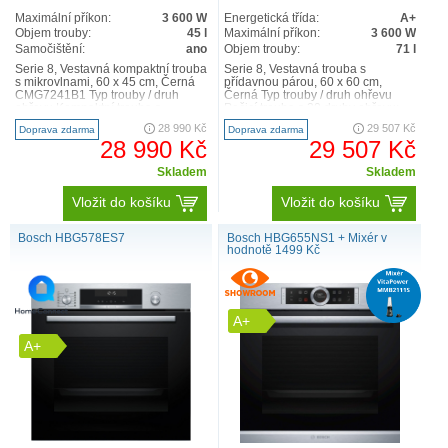
Maximální příkon:
3 600 W
Energetická třída:
A+
Objem trouby:
45 l
Maximální příkon:
3 600 W
Samočištění:
ano
Objem trouby:
71 l
Serie 8, Vestavná kompaktní trouba
Serie 8, Vestavná trouba s
s mikrovlnami, 60 x 45 cm, Černá
přídavnou párou, 60 x 60 cm,
CMG7241B1 Typ trouby / druh
Černá Typ trouby / druh ohřevu
ohřevu Kompaktní trouba s
Pečicí trouba s 20 druhy ohřevu:
mikrovlnami s 16 druh..
4D horký vzduch, horní/..
28 990 Kč
29 507 Kč
Doprava zdarma
Doprava zdarma
28 990 Kč
29 507 Kč
Skladem
Skladem
Vložit do košíku
Vložit do košíku
Bosch HBG578ES7
Bosch HBG655NS1 + Mixér v
hodnotě 1499 Kč
A+
A+