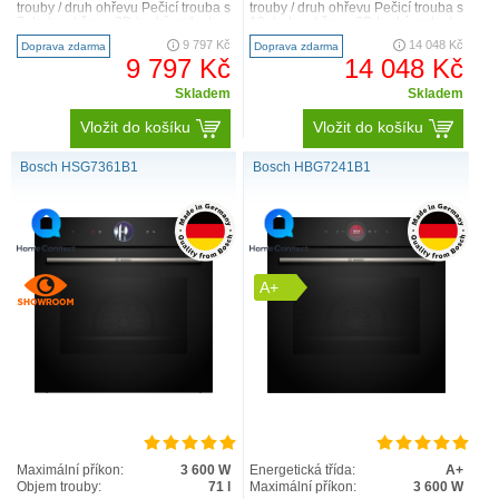
trouby / druh ohřevu Pečicí trouba s
trouby / druh ohřevu Pečicí trouba s
7 druhy ohřevu: 3D horký vzduch,
10 druhy ohřevu: 3D horký vzduch,
horní/spo..
horní/sp..
9 797 Kč
14 048 Kč
Doprava zdarma
Doprava zdarma
9 797 Kč
14 048 Kč
Skladem
Skladem
Vložit do košíku
Vložit do košíku
Bosch HSG7361B1
Bosch HBG7241B1
A+
Maximální příkon:
3 600 W
Energetická třída:
A+
Objem trouby:
71 l
Maximální příkon:
3 600 W