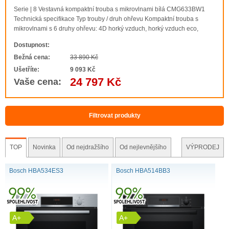
Serie | 8 Vestavná kompaktní trouba s mikrovlnami bílá CMG633BW1
Technická specifikace Typ trouby / druh ohřevu Kompaktní trouba s
mikrovlnami s 6 druhy ohřevu: 4D horký vzduch, horký vzduch eco,
cirkulační infra-gril, velkoplošný gril, maloplošný gril, předehřívání další
Dostupnost:
způsoby ohřevu s..
Bežná cena:
33 890 Kč
Ušetříte:
9 093 Kč
24 797 Kč
Vaše cena:
Filtrovat produkty
TOP
Novinka
Od nejdražšího
Od nejlevnějšího
VÝPRODEJ
Bosch HBA534ES3
Bosch HBA514BB3
A+
A+