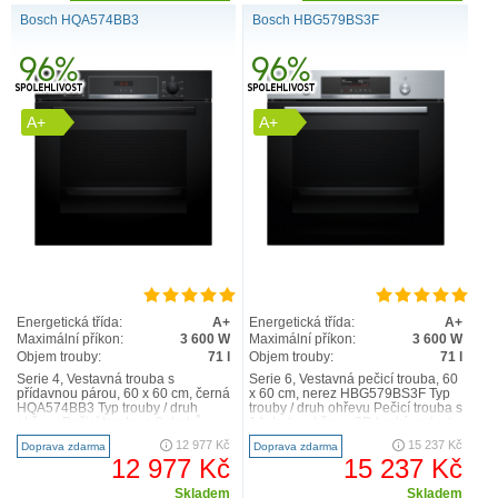
Bosch HQA574BB3
Bosch HBG579BS3F
A+
A+
Energetická třída:
A+
Energetická třída:
A+
Maximální příkon:
3 600 W
Maximální příkon:
3 600 W
Objem trouby:
71 l
Objem trouby:
71 l
Serie 4, Vestavná trouba s
Serie 6, Vestavná pečicí trouba, 60
přídavnou párou, 60 x 60 cm, černá
x 60 cm, nerez HBG579BS3F Typ
HQA574BB3 Typ trouby / druh
trouby / druh ohřevu Pečicí trouba s
ohřevu Pečicí trouba a 8 druhů
14 druhy ohřevu: 3D horký vzduch,
ohřevu: 3D horký vzduc..
horní/..
12 977 Kč
15 237 Kč
Doprava zdarma
Doprava zdarma
12 977 Kč
15 237 Kč
Skladem
Skladem