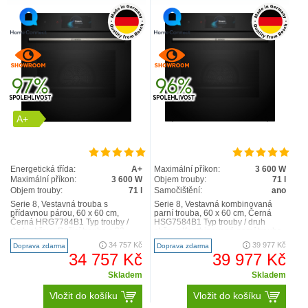
A+
Energetická třída:
A+
Maximální příkon:
3 600 W
Maximální příkon:
3 600 W
Objem trouby:
71 l
Objem trouby:
71 l
Samočištění:
ano
Serie 8, Vestavná trouba s
Serie 8, Vestavná kombinovaná
přídavnou párou, 60 x 60 cm,
parní trouba, 60 x 60 cm, Černá
Černá HRG7784B1 Typ trouby /
HSG7584B1 Typ trouby / druh
druh ohřevu Pečicí trouba s 22
ohřevu Kombinovaná parní trouba
druhy ohřevu: 4D horký vzd..
s 23 druhy ohřevu: 4..
34 757 Kč
39 977 Kč
Doprava zdarma
Doprava zdarma
34 757 Kč
39 977 Kč
Skladem
Skladem
Vložit do košíku
Vložit do košíku