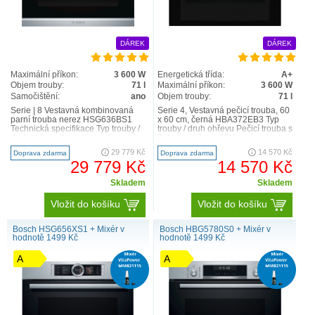
DÁREK
DÁREK
Maximální příkon:
3 600 W
Energetická třída:
A+
Objem trouby:
71 l
Maximální příkon:
3 600 W
Samočištění:
ano
Objem trouby:
71 l
Serie | 8 Vestavná kombinovaná
Serie 4, Vestavná pečicí trouba, 60
parní trouba nerez HSG636BS1
x 60 cm, černá HBA372EB3 Typ
Technická specifikace Typ trouby /
trouby / druh ohřevu Pečicí trouba s
druh ohřevu Kombinovaná parní
7 druhy ohřevu: 3D horký vzduch,
trouba s 12 dru..
horní/sp..
29 779 Kč
14 570 Kč
Doprava zdarma
Doprava zdarma
29 779 Kč
14 570 Kč
Skladem
Skladem
Vložit do košíku
Vložit do košíku
Bosch HSG656XS1 + Mixér v
Bosch HBG5780S0 + Mixér v
hodnotě 1499 Kč
hodnotě 1499 Kč
A
A