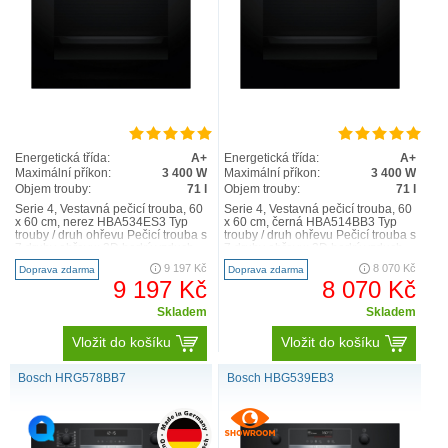
Energetická třída:
A+
Energetická třída:
A+
Maximální příkon:
3 400 W
Maximální příkon:
3 400 W
Objem trouby:
71 l
Objem trouby:
71 l
Serie 4, Vestavná pečicí trouba, 60
Serie 4, Vestavná pečicí trouba, 60
x 60 cm, nerez HBA534ES3 Typ
x 60 cm, černá HBA514BB3 Typ
trouby / druh ohřevu Pečicí trouba s
trouby / druh ohřevu Pečicí trouba s
7 druhy ohřevu: 3D horký vzduch,
7 druhy ohřevu: 3D horký vzduch,
horní/sp..
horní/sp..
9 197 Kč
8 070 Kč
Doprava zdarma
Doprava zdarma
9 197 Kč
8 070 Kč
Skladem
Skladem
Vložit do košíku
Vložit do košíku
Bosch HRG578BB7
Bosch HBG539EB3