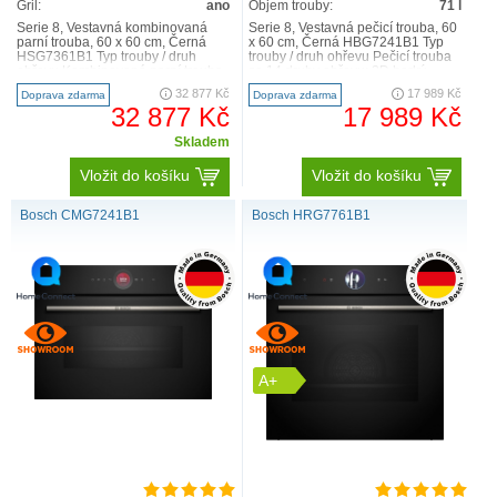
Gril:
ano
Objem trouby:
71 l
Serie 8, Vestavná kombinovaná
Serie 8, Vestavná pečicí trouba, 60
parní trouba, 60 x 60 cm, Černá
x 60 cm, Černá HBG7241B1 Typ
HSG7361B1 Typ trouby / druh
trouby / druh ohřevu Pečicí trouba
ohřevu Kombinovaná parní trouba
se 14 druhy ohřevu: 3D horký
s 21 druhy ohřevu: 4..
vzduch, horní..
32 877 Kč
17 989 Kč
Doprava zdarma
Doprava zdarma
32 877 Kč
17 989 Kč
Skladem
Vložit do košíku
Vložit do košíku
Bosch CMG7241B1
Bosch HRG7761B1
A+