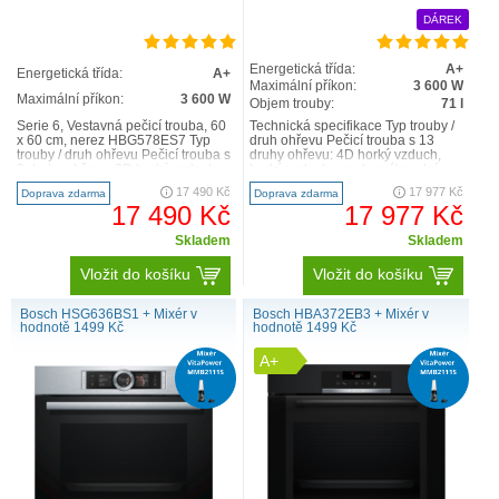
DÁREK
Energetická třída:
A+
Energetická třída:
A+
Maximální příkon:
3 600 W
Maximální příkon:
3 600 W
Objem trouby:
71 l
Serie 6, Vestavná pečicí trouba, 60
Technická specifikace Typ trouby /
x 60 cm, nerez HBG578ES7 Typ
druh ohřevu Pečicí trouba s 13
trouby / druh ohřevu Pečicí trouba s
druhy ohřevu: 4D horký vzduch,
9 druhy ohřevu: 3D horký vzduch,
horký vzduch eco, horní/spodní
horní/sp..
ohřev, Eco horní..
17 490 Kč
17 977 Kč
Doprava zdarma
Doprava zdarma
17 490 Kč
17 977 Kč
Skladem
Skladem
Vložit do košíku
Vložit do košíku
Bosch HSG636BS1 + Mixér v
Bosch HBA372EB3 + Mixér v
hodnotě 1499 Kč
hodnotě 1499 Kč
A+