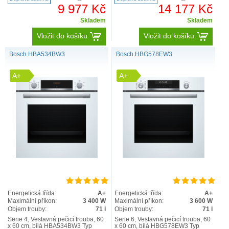
9 977 Kč
14 177 Kč
Skladem
Skladem
Vložit do košíku
Vložit do košíku
Bosch HBA534BW3
Bosch HBG578EW3
A+
A+
Energetická třída:
A+
Energetická třída:
A+
Maximální příkon:
3 400 W
Maximální příkon:
3 600 W
Objem trouby:
71 l
Objem trouby:
71 l
Serie 4, Vestavná pečicí trouba, 60
Serie 6, Vestavná pečicí trouba, 60
x 60 cm, bílá HBA534BW3 Typ
x 60 cm, bílá HBG578EW3 Typ