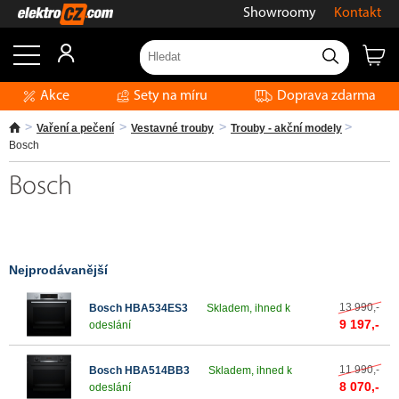
Showroomy
Kontakt
Akce
Sety na míru
Doprava zdarma
Vaření a pečení
Vestavné trouby
Trouby - akční modely
Bosch
Bosch
Nejprodávanější
13 990,-
Bosch HBA534ES3
Skladem, ihned k
9 197,-
odeslání
11 990,-
Bosch HBA514BB3
Skladem, ihned k
8 070,-
odeslání