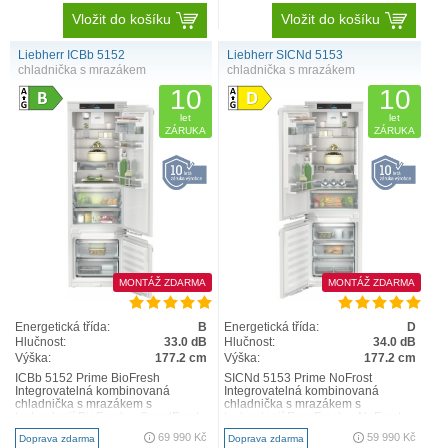
Vložit do košíku
Vložit do košíku
Liebherr ICBb 5152
Liebherr SICNd 5153
chladnička s mrazákem
chladnička s mrazákem
10
10
let
let
ZÁRUKA
ZÁRUKA
MONTÁŽ ZDARMA
MONTÁŽ ZDARMA
Energetická třída:
B
Energetická třída:
D
Hlučnost:
33.0 dB
Hlučnost:
34.0 dB
Výška:
177.2 cm
Výška:
177.2 cm
ICBb 5152 Prime BioFresh
SICNd 5153 Prime NoFrost
Integrovatelná kombinovaná
Integrovatelná kombinovaná
chladnička s mrazákem s
chladnička s mrazákem s
technologií BioFresh a SmartFrost
technologií EasyFresh a NoFrost
Přihrádka na ovoce a zeleninu
NoFrost Když otevřete mrazničku,
69 990 Kč
59 990 Kč
Doprava zdarma
Doprava zdarma
Křupa..
chce..