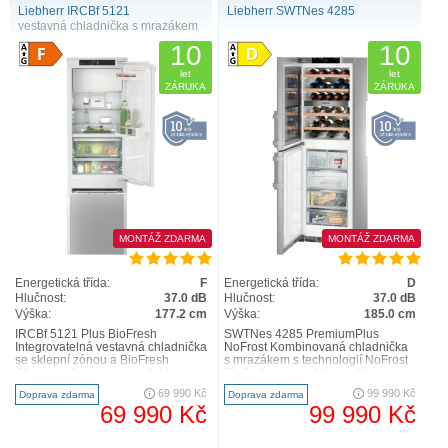
Liebherr IRCBf 5121
Liebherr SWTNes 4285
vestavná chladnička s mrazákem
10
10
let
let
ZÁRUKA
ZÁRUKA
MONTÁŽ ZDARMA
MONTÁŽ ZDARMA
Energetická třída:
F
Energetická třída:
D
Hlučnost:
37.0 dB
Hlučnost:
37.0 dB
Výška:
177.2 cm
Výška:
185.0 cm
IRCBf 5121 Plus BioFresh
SWTNes 4285 PremiumPlus
Integrovatelná vestavná chladnička
NoFrost Kombinovaná chladnička
se sklepní zónou a BioFresh
s mrazákem s technologií NoFrost
Obecné informace o produktu
BluPerformance Více vnitřní
Skupina výrobku Integrierba..
kapacity pro skladování potra..
69 990 Kč
99 990 Kč
Doprava zdarma
Doprava zdarma
69 990 Kč
99 990 Kč