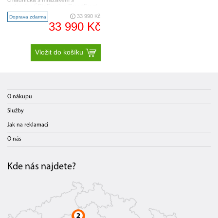
technologií BioFresh a SmartFrost
Přihrádka na maso a mléčné
33 990 Kč
Doprava zdarma
výrobky ..
33 990 Kč
Vložit do košíku
O nákupu
Služby
Jak na reklamaci
O nás
Kde nás najdete?