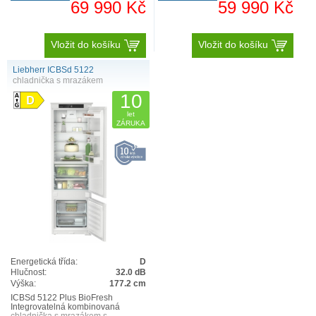
69 990 Kč
59 990 Kč
Vložit do košíku
Vložit do košíku
Liebherr ICBSd 5122
chladnička s mrazákem
10
let
ZÁRUKA
Energetická třída:
D
Hlučnost:
32.0 dB
Výška:
177.2 cm
ICBSd 5122 Plus BioFresh
Integrovatelná kombinovaná
chladnička s mrazákem s