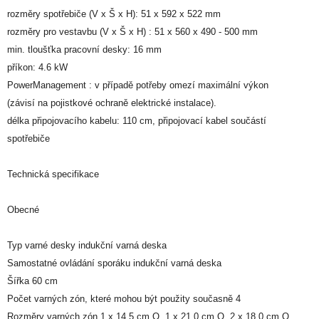
rozměry spotřebiče (V x Š x H): 51 x 592 x 522 mm
rozměry pro vestavbu (V x Š x H) : 51 x 560 x 490 - 500 mm
min. tloušťka pracovní desky: 16 mm
příkon: 4.6 kW
PowerManagement : v případě potřeby omezí maximální výkon
(závisí na pojistkové ochraně elektrické instalace).
délka připojovacího kabelu: 110 cm, připojovací kabel součástí
spotřebiče
Technická specifikace
Obecné
Typ varné desky indukční varná deska
Samostatné ovládání sporáku indukční varná deska
Šířka 60 cm
Počet varných zón, které mohou být použity současně 4
Rozměry varných zón 1 x 14,5 cm O, 1 x 21,0 cm O, 2 x 18,0 cm O