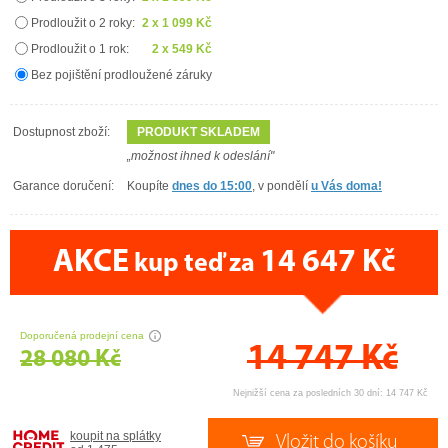
Prodloužit o 2 roky:
2 x 1 099 Kč
Prodloužit o 1 rok:
2 x 549 Kč
Bez pojištění prodloužené záruky
Dostupnost zboží:
PRODUKT SKLADEM
„možnost ihned k odeslání"
Garance doručení:
Koupíte
dnes do 15:00
, v pondělí
u Vás doma!
AKCE
14 647 Kč
kup teď za
CENA PRÁVĚ NYNÍ
Doporučená prodejní cena
14 747
Kč
28 080 Kč
Nejnižší cena za posledních 30 dní: 14 747 Kč
koupit na splátky