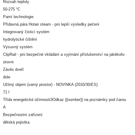
Rozsah teploty
50-275 °C
Parní technologie
Přídavná pára Hotair steam - pro lepší výsledky pečení
Integrovaný čisticí systém
hydrolytické čištění
Výsuvný systém
ClipRail - pro bezpečné vkládání a vyjímání příslušenství na jakékoliv
úrovni
Závěs dveří
dole
Užitný objem (varný prostor) - NOVINKA (2010/30/ES)
71 l
Třída energetické účinnosti3Odkaz {{number}} na poznámky pod čarou
A
Bezpečnostní zařízení
dětská pojistka