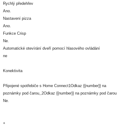
Rychlý předehřev
Ano.
Nastavení pizza
Ano.
Funkce Crisp
Ne.
Automatické otevírání dveří pomocí hlasového ovládání
ne
Konektivita
Připojené spotřebiče s Home Connect1Odkaz {{number}} na
poznámky pod čarou,,2Odkaz {{number}} na poznámky pod čarou
Ne.
+