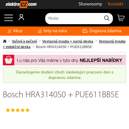
Showroomy
Kontakt
Akce
Sety na míru
Doprava zdarma
Vaření a pečení
Vestavná trouba + varná deska
Vestavná trouba
+ indukční deska
Bosch HRA3140S0 + PUE611BB5E
Garantujeme dodání zboží následující pracovní den s
dopravou zdarma
Bosch HRA3140S0 + PUE611BB5E