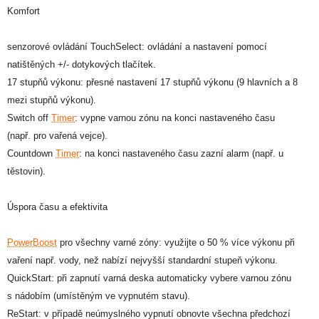
Komfort
senzorové ovládání TouchSelect: ovládání a nastavení pomocí
natištěných +/- dotykových tlačítek.
17 stupňů výkonu: přesné nastavení 17 stupňů výkonu (9 hlavních a 8
mezi stupňů výkonu).
Switch off
Timer
: vypne varnou zónu na konci nastaveného času
(např. pro vařená vejce).
Countdown
Timer
: na konci nastaveného času zazní alarm (např. u
těstovin).
Úspora času a efektivita
PowerBoost
pro všechny varné zóny: využijte o 50 % více výkonu při
vaření např. vody, než nabízí nejvyšší standardní stupeň výkonu.
QuickStart: při zapnutí varná deska automaticky vybere varnou zónu
s nádobím (umístěným ve vypnutém stavu).
ReStart: v případě neúmyslného vypnutí obnovte všechna předchozí