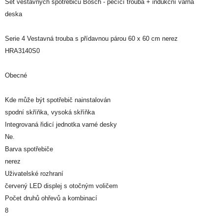
Set vestavných spotřebičů Bosch - pečící trouba + indukční varná
deska
Serie 4 Vestavná trouba s přídavnou párou 60 x 60 cm nerez
HRA3140S0
Obecné
Kde může být spotřebič nainstalován
spodní skříňka, vysoká skříňka
Integrovaná řidicí jednotka varné desky
Ne.
Barva spotřebiče
nerez
Uživatelské rozhraní
červený LED displej s otočným voličem
Počet druhů ohřevů a kombinací
8