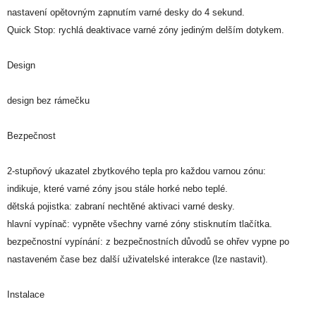
nastavení opětovným zapnutím varné desky do 4 sekund.
Quick Stop: rychlá deaktivace varné zóny jediným delším dotykem.
Design
design bez rámečku
Bezpečnost
2-stupňový ukazatel zbytkového tepla pro každou varnou zónu:
indikuje, které varné zóny jsou stále horké nebo teplé.
dětská pojistka: zabraní nechtěné aktivaci varné desky.
hlavní vypínač: vypněte všechny varné zóny stisknutím tlačítka.
bezpečnostní vypínání: z bezpečnostních důvodů se ohřev vypne po
nastaveném čase bez další uživatelské interakce (lze nastavit).
Instalace