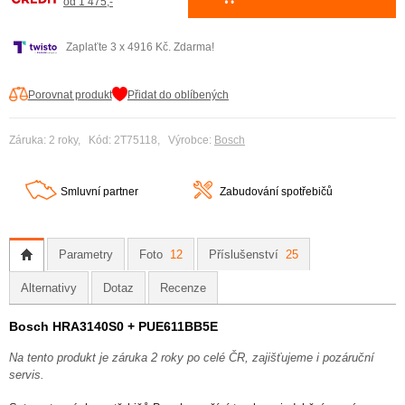
od 1 475,-
Zaplaťte 3 x 4916 Kč. Zdarma!
Porovnat produkt
Přidat do oblíbených
Záruka: 2 roky, Kód: 2T75118, Výrobce:
Bosch
Smluvní partner
Zabudování spotřebičů
Parametry
Foto
12
Příslušenství
25
Alternativy
Dotaz
Recenze
Bosch HRA3140S0 + PUE611BB5E
Na tento produkt je záruka 2 roky po celé ČR, zajišťujeme i pozáruční
servis.