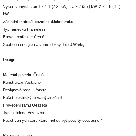
Výkon varných zón 1 x 1.4 (2.2) kW, 1 x 2.2 (3.7) kW, 2 x 1.8 (3.1)
kW
Základní materiál povrchu sklokeramika
Typ rámečku Frameless
Barva spotřebiče Černá
Spotřeba energie na varné desky 175,0 Wh/kg
Design
Materiál povrchu Černá
Konstrukce Vestavné
Designová řada U-fazeta
Počet elektrických varných zón 4
Provedení rámu U-fazeta
Typ instalace Vestavba
Počet varných zón, které mohou být použity současně 4
Rozměry a váha