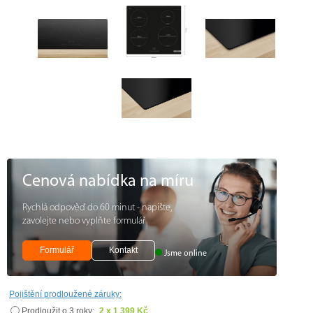
Cenová nabídka na míru
Rychlá odpověď do 60 minut - napište,
zavolejte nebo vyplňte formulář
Formulář
Kontakt
Jsme online
Pojištění prodloužené záruky:
Prodloužit o 3 roky:
2 x 1 399 Kč