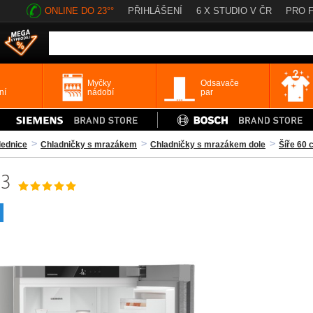
ONLINE DO 23°°
PŘIHLÁŠENÍ
6 X STUDIO V ČR
PRO 
Myčky
Odsavače
ní
nádobí
par
lednice
Chladničky s mrazákem
Chladničky s mrazákem dole
Šíře 60 
23