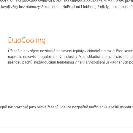
ocí cirkulace ledového vzduchu a vzdušná vlhkost je odváděna mimo úložný prost
ůstávají vždy bez námrazy. S komfortem NoFrost od Liebherr již nikdy není třeba zt
DuoCooling
Přesné a navzájem nezávislé nastavení teploty v chladicí a mrazicí části k
naprosto nezávisle regulovatelnými okruhy. Mezi chladicí a mrazicí částí n
přenosu pachů, nežádoucímu teplotnímu vlnění a vysoušení uskladněných potra
ejně tak praktické jako hezké řešení. Zde lze bezpečně uložit lahve a ještě uspořit 