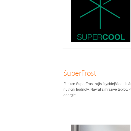
SuperFrost
Funkce SuperFrost zajistí rychlejší odnímá
nutriční hodnoty. Návrat z mrazivé teplot
energie.