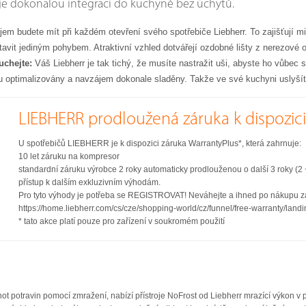
je dokonalou integraci do kuchyně bez úchytů.
dojem budete mít při každém otevření svého spotřebiče Liebherr. To zajišťují 
vit jediným pohybem. Atraktivní vzhled dotvářejí ozdobné lišty z nerezové o
uchejte:
Váš Liebherr je tak tichý, že musíte nastražit uši, abyste ho vůbec
jsou optimalizovány a navzájem dokonale sladěny. Takže ve své kuchyni uslyšít
LIEBHERR prodloužená záruka k dispozici 
U spotřebičů LIEBHERR je k dispozici záruka WarrantyPlus*, která zahrnuje:
10 let záruku na kompresor
standardní záruku výrobce 2 roky automaticky prodlouženou o další 3 roky (2 
přístup k dalším exkluzivním výhodám.
Pro tyto výhody je potřeba se REGISTROVAT! Neváhejte a ihned po nákupu zar
https://home.liebherr.com/cs/cze/shopping-world/cz/funnel/free-warranty/landi
* tato akce platí pouze pro zařízení v soukromém použití
 potravin pomocí zmražení, nabízí přístroje NoFrost od Liebherr mrazící výkon v pr