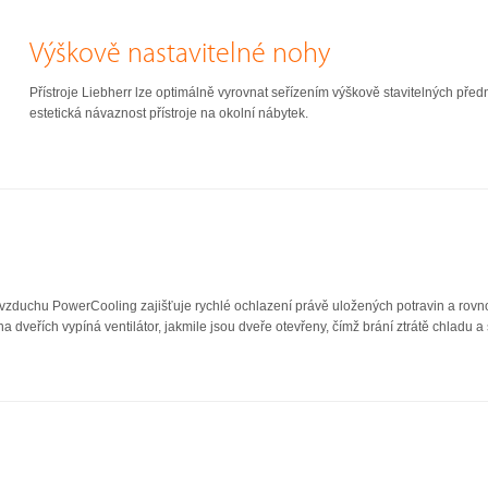
Výškově nastavitelné nohy
Přístroje Liebherr lze optimálně vyrovnat seřízením výškově stavitelných předn
estetická návaznost přístroje na okolní nábytek.
vzduchu PowerCooling zajišťuje rychlé ochlazení právě uložených potravin a rov
a dveřích vypíná ventilátor, jakmile jsou dveře otevřeny, čímž brání ztrátě chladu a š