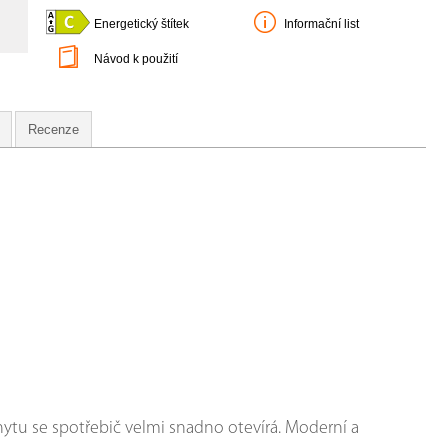
Energetický štítek
Informační list
Návod k použití
Recenze
u se spotřebič velmi snadno otevírá. Moderní a