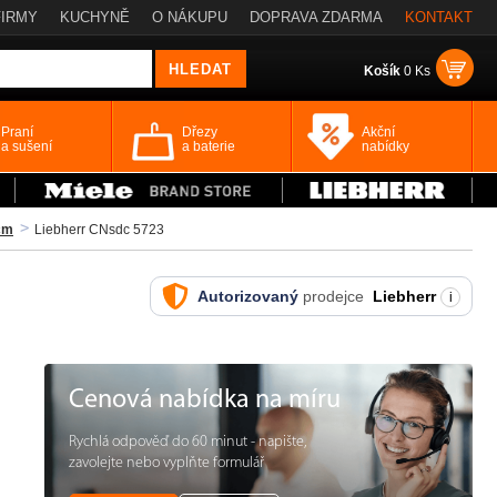
FIRMY
KUCHYNĚ
O NÁKUPU
DOPRAVA ZDARMA
KONTAKT
Košík
0 Ks
Praní
Dřezy
Akční
a sušení
a baterie
nabídky
cm
Liebherr CNsdc 5723
Autorizovaný
prodejce
Liebherr
i
Cenová nabídka na míru
Rychlá odpověď do 60 minut - napište,
zavolejte nebo vyplňte formulář