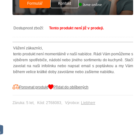
Formulář
Kontakt
Jsme online
Dostupnost zboží:
Tento produkt není již v prodeji.
Vážení zákazníci,
tento produkt není momentálně v naší nabídce. Rádi Vám pomůžeme s
výběrem spotřebiče, nádobí nebo jiného sortimentu do kuchyně. Stačí
zavolat na naši infolinku nebo napsat email s poptávkou a my Vám
během velice krátké doby zavoláme nebo zašleme nabídku.
Porovnat produkt
Přidat do oblíbených
Záruka: 5 let, Kód: 2T68083, Výrobce:
Liebherr