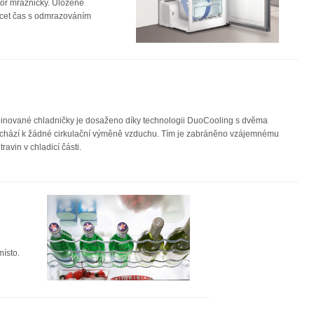
or mrazničky. Uložené
rácet čas s odmrazováním
ombinované chladničky je dosaženo díky technologii DuoCooling s dvěma
edochází k žádné cirkulační výměně vzduchu. Tím je zabráněno vzájemnému
vin v chladicí části.
místo.