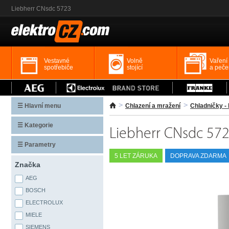
Liebherr CNsdc 5723
Vestavné
Volně
Vaření
spotřebiče
stojící
a peče
☰ Hlavní menu
Chlazení a mražení
Chladničky - 
☰ Kategorie
Liebherr CNsdc 57
☰ Parametry
5 LET ZÁRUKA
DOPRAVA ZDARMA
Značka
AEG
BOSCH
ELECTROLUX
MIELE
SIEMENS