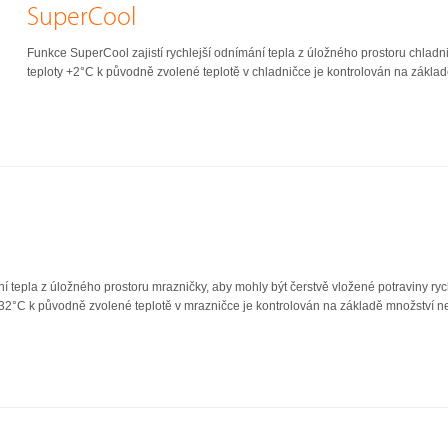
SuperCool
Funkce SuperCool zajistí rychlejší odnímání tepla z úložného prostoru chladni
teploty +2°C k původně zvolené teplotě v chladničce je kontrolován na zákla
ní tepla z úložného prostoru mrazničky, aby mohly být čerstvě vložené potraviny ry
y -32°C k původně zvolené teplotě v mrazničce je kontrolován na základě množství n