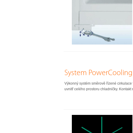
System PowerCooling
Výkonný systém směrově řízené cirkulace 
uvnitř celého prostoru chladničky. Kontakt n