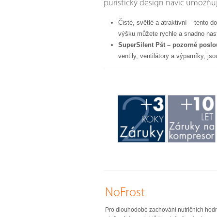
puristický design navíc umožňu
Čisté, světlé a atraktivní – tento 
výšku můžete rychle a snadno nasta
SuperSilent Pšt – pozorně poslo
ventily, ventilátory a výparníky, 
NoFrost
Pro dlouhodobé zachování nutričních hodnot