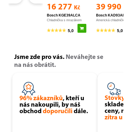
Jsme zde pro vás.
Neváhejte se
na nás obrátit.
Stovky p
96% zákazníků
, kteří u
skladem z
nás nakoupili, by náš
ceny, moh
obchod
doporučili
dále.
zítra u vá