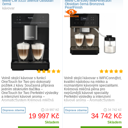
Miele CM 5310 Silence Obsidian
Miele CM 6360 MilkPerfection
černá
Obsidian černá Bronzová
PearlFinish
kávovar
kávovar
Volně stojící kávovar s funkcí
Volně stojící kávovar s WiFiConn@ct,
OneTouch for Two pro dokonalý
kvalitní nádobou na mléko a
požitek z kávy. Současná příprava
rozmanitými kávovými specialitami.
jedním stisknutím tlačítka –
Krémová mléčná pěna pro
OneTouch for Two Perfektní výsledky
nejrůznější kávové speciality
a intenzivní kávové aroma –
Perfektní výsledky a intenzivní
AromaticSystem Krémová mléčná
kávové aroma – AromaticSystem
pěna pro nejrůznější kávové
Současná příprava jedním stisknutím
speciality Komfortní čišt..
tlačítka – OneTouch ..
19 997 Kč
34 742 Kč
Doprava zdarma
Doprava zdarma
19 997 Kč
34 742 Kč
Skladem
Skladem