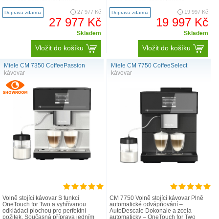
pěna pro nejrůznější kávové
pěna pro nejrůznější kávové
speciality Komfortní čišt..
speciality Komfortní čišt..
27 977 Kč
19 997 Kč
Doprava zdarma
Doprava zdarma
27 977 Kč
19 997 Kč
Skladem
Skladem
Vložit do košíku
Vložit do košíku
Miele CM 7350 CoffeePassion
Miele CM 7750 CoffeeSelect
kávovar
kávovar
Volně stojící kávovar S funkcí
CM 7750 Volně stojící kávovar Plně
OneTouch for Two a vyhřívanou
automatické odvápňování –
odkládací plochou pro perfektní
AutoDescale Dokonale a zcela
požitek. Současná příprava jedním
automaticky – OneTouch for Two