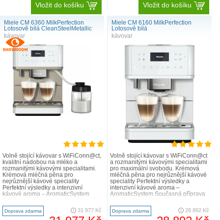
Vložit do košíku
Vložit do košíku
Miele CM 6360 MilkPerfection
Miele CM 6160 MilkPerfection
Lotosově bílá CleanSteelMetallic
Lotosově bílá
kávovar
kávovar
Volně stojící kávovar s WiFiConn@ct,
Volně stojící kávovar s WiFiConn@ct
kvalitní nádobou na mléko a
a rozmanitými kávovými specialitami
rozmanitými kávovými specialitami.
pro maximální svobodu. Krémová
Krémová mléčná pěna pro
mléčná pěna pro nejrůznější kávové
nejrůznější kávové speciality
speciality Perfektní výsledky a
Perfektní výsledky a intenzivní
intenzivní kávové aroma –
kávové aroma – AromaticSystem
AromaticSystem Současná příprava
Současná příprava jedním stisknutím
jedním stisknutím tlačítka –
tlačítka – OneTouch ..
OneTouch for Tw..
31 977 Kč
28 892 Kč
Doprava zdarma
Doprava zdarma