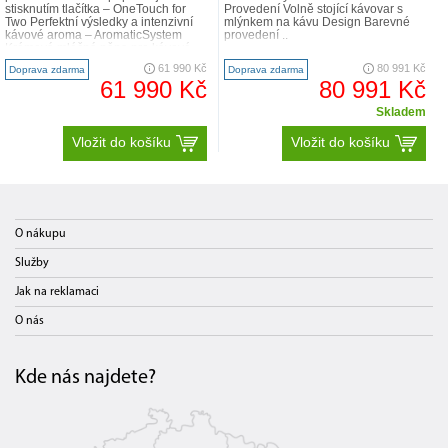
stisknutím tlačítka – OneTouch for
Provedení Volně stojící kávovar s
Two Perfektní výsledky a intenzivní
mlýnkem na kávu Design Barevné
kávové aroma – AromaticSystem
provedení ..
Krémová mléčná pěna pro kávové
speciality – Ca..
61 990 Kč
80 991 Kč
Doprava zdarma
Doprava zdarma
61 990 Kč
80 991 Kč
Skladem
Vložit do košíku
Vložit do košíku
O nákupu
Služby
Jak na reklamaci
O nás
Kde nás najdete?