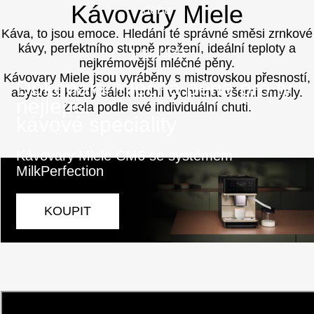
Kávovary Miele
dobu
Káva, to jsou emoce. Hledání té správné směsi zrnkové
kávy, perfektního stupně pražení, ideální teploty a
❯ KOUPIT
nejkrémovější mléčné pěny.
Kávovary Miele jsou vyráběny s mistrovskou přesností,
Dokonalá mléčná pěna pro ty
abyste si každý šálek mohli vychutnat všemi smysly.
nejlepší
Zcela podle své individuální chuti.
kávové speciality
Kávovary Miele CM6 se systémem
MilkPerfection
KOUPIT