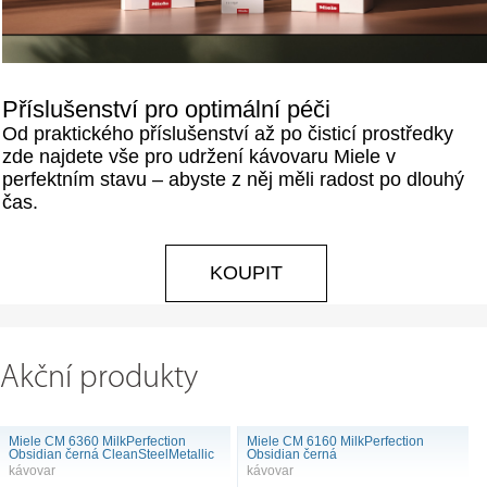
Příslušenství pro optimální péči
Od praktického příslušenství až po čisticí prostředky
zde najdete vše pro udržení kávovaru Miele v
perfektním stavu – abyste z něj měli radost po dlouhý
čas.
KOUPIT
Akční produkty
Miele CM 6360 MilkPerfection
Miele CM 6160 MilkPerfection
Obsidian černá CleanSteelMetallic
Obsidian černá
kávovar
kávovar