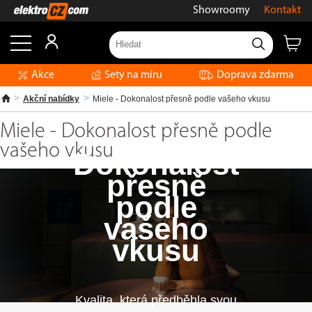
Showroomy
Kontakt
Akce
Sety na míru
Doprava zdarma
Akční nabídky
Miele - Dokonalost přesně podle vašeho vkusu
Miele - Dokonalost přesně podle
vašeho vkusu
Dokonalost
přesně
podle
vašeho
vkusu
Kvalita, která předběhla svou