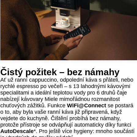
Čistý požitek – bez námahy
Ať už ranní cappuccino, odpolední káva s přáteli, nebo
rychlé espresso po večeři – s 13 lahodnými kávovými
specialitami a ideální teplotou vody pro 6 druhů čaje
nabízejí kávovary Miele mimořádnou rozmanitost
chuťových zážitků. Funkce
WiFi@Connect
se postará
o to, aby byla vaše ranní káva již připravená, když
vejdete do kuchyně. Čištění probíhá bez námahy,
protože přístroje se odvápňují automaticky díky funkci
AutoDescale
*. Pro ještě více hygieny: mnoho součástí