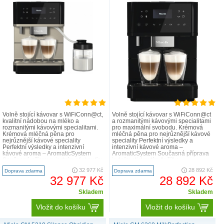
Volně stojící kávovar s WiFiConn@ct,
Volně stojící kávovar s WiFiConn@ct
kvalitní nádobou na mléko a
a rozmanitými kávovými specialitami
rozmanitými kávovými specialitami.
pro maximální svobodu. Krémová
Krémová mléčná pěna pro
mléčná pěna pro nejrůznější kávové
nejrůznější kávové speciality
speciality Perfektní výsledky a
Perfektní výsledky a intenzivní
intenzivní kávové aroma –
kávové aroma – AromaticSystem
AromaticSystem Současná příprava
Současná příprava jedním stisknutím
jedním stisknutím tlačítka –
tlačítka – OneTouch ..
OneTouch for Tw..
32 977 Kč
28 892 Kč
Doprava zdarma
Doprava zdarma
32 977 Kč
28 892 Kč
Skladem
Skladem
Vložit do košíku
Vložit do košíku