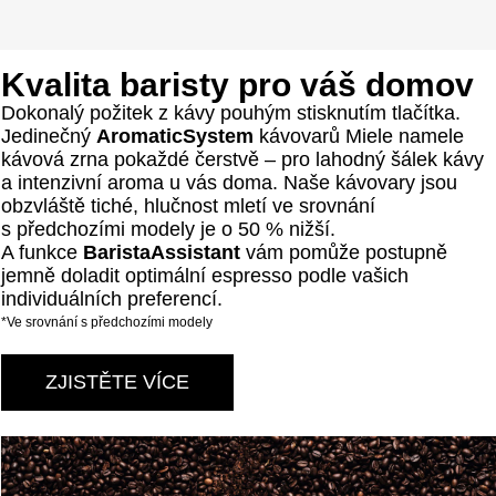
Kvalita baristy pro váš domov
Dokonalý požitek z kávy pouhým stisknutím tlačítka.
Jedinečný
AromaticSystem
kávovarů Miele namele
kávová zrna pokaždé čerstvě – pro lahodný šálek kávy
a intenzivní aroma u vás doma. Naše kávovary jsou
obzvláště tiché, hlučnost mletí ve srovnání
s předchozími modely je o 50 % nižší.
A funkce
BaristaAssistant
vám pomůže postupně
jemně doladit optimální espresso podle vašich
individuálních preferencí.
*Ve srovnání s předchozími modely
ZJISTĚTE VÍCE