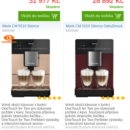
31 977 Kč
28 892 Kč
Skladem
Skladem
Vložit do košíku
Vložit do košíku
Miele CM 5510 Silence
Miele CM 5310 Silence Ostružinová
kávovar
kávovar
Volně stojící kávovar s funkcí
Volně stojící kávovar s funkcí
OneTouch for Two pro dokonalý
OneTouch for Two pro dokonalý
požitek z kávy. Současná příprava
požitek z kávy. Současná příprava
jedním stisknutím tlačítka –
jedním stisknutím tlačítka –
OneTouch for Two Perfektní výsledky
OneTouch for Two Perfektní výsledky
a intenzivní kávové aroma –
a intenzivní kávové aroma –
AromaticSystem Krémová mléčná
AromaticSystem Krémová mléčná