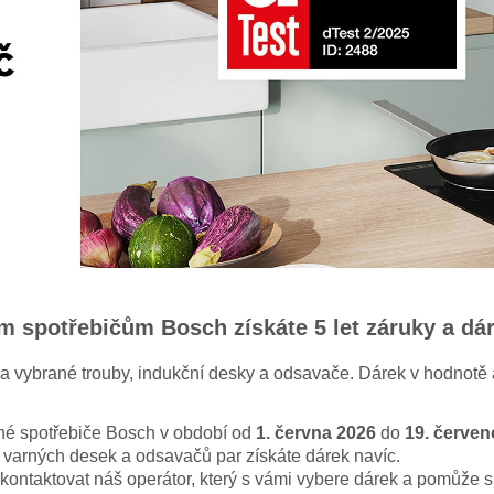
m spotřebičům Bosch získáte 5 let záruky a dá
na vybrané trouby, indukční desky a odsavače. Dárek v hodnotě
ané spotřebiče Bosch v období od
1. června 2026
do
19. červen
h varných desek a odsavačů par získáte dárek navíc.
ntaktovat náš operátor, který s vámi vybere dárek a pomůže s 