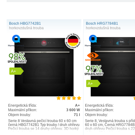
Bosch HBG7742B1
Bosch HRG7784B1
horkovzdušná trouba
horkovzdušná trouba
A+
A+
Energetická třída:
A+
Energetická třída:
Maximální příkon:
3 600 W
Maximální příkon:
Objem trouby:
71 l
Objem trouby:
Serie 8 Vestavná pečicí trouba 60 x 60 cm
Serie 8, Vestavná trouba s př
černá HBG7742B1 Typ trouby / druh ohřevu
60 x 60 cm, Černá HRG7784B1 
Pečicí trouba se 14 druhy ohřevu: 3D horký
druh ohřevu Pečicí trouba s 2
vzduch, horní/sp..
ohřevu: 4D horký vzd..