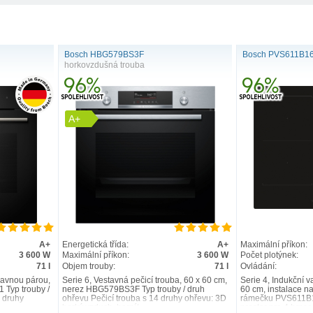
Bosch HBG579BS3F
Bosch PVS611B1
horkovzdušná trouba
A+
A+
Energetická třída:
A+
Maximální příkon:
3 600 W
Maximální příkon:
3 600 W
Počet plotýnek:
71 l
Objem trouby:
71 l
Ovládání:
ídavnou párou,
Serie 6, Vestavná pečicí trouba, 60 x 60 cm,
Serie 4, Indukční 
Typ trouby /
nerez HBG579BS3F Typ trouby / druh
60 cm, instalace n
2 druhy
ohřevu Pečicí trouba s 14 druhy ohřevu: 3D
rámečku PVS611B1
horký vzduch, horní/..
prostor pro 4 hrnce