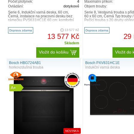
Počet plotýnek:
4
Maximální příkon:
Ovládání:
dotykové
Objem trouby:
Serie 6, Indukční varná deska, 60 cm,
Serie 8, Vestavná trouba s př
Černá, instalace na pracovní desku bez
60 x 60 cm, Černá Typ trouby 
rámečku PVS631HC1E 60 cm: komfortní
Pečicí trouba s 20 druhy ohře
prostor pro 4 hrnce nebo pánve ..
vzduch, horní/..
13 577 Kč
Doprava zdarma
Doprava zdarma
13 577 Kč
29
Skladem
Vložit do košíku
Vložit do 
Bosch HBG724AB1
Bosch PXV831HC1E
horkovzdušná trouba
indukční varná deska
A+
NOVINKA