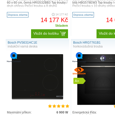
60 x 60 cm, černá HRG532BB3 Typ trouby /
bílá HBG578EW3 Typ trouby / 
druh ohřevu Pečicí trouba a 8 druhů
Pečicí trouba s 10 druhy ohře
ohřevu: 3D horký vzduc..
vzduch, horní/sp..
14 177 Kč
Doprava zdarma
Doprava zdarma
14 177 Kč
14
Skladem
Vložit do košíku
Vložit do 
Bosch PVS631HC1E
Bosch HRG7761B1
indukční varná deska
horkovzdušná trouba
A+
Maximální příkon:
6 900 W
Energetická třída: