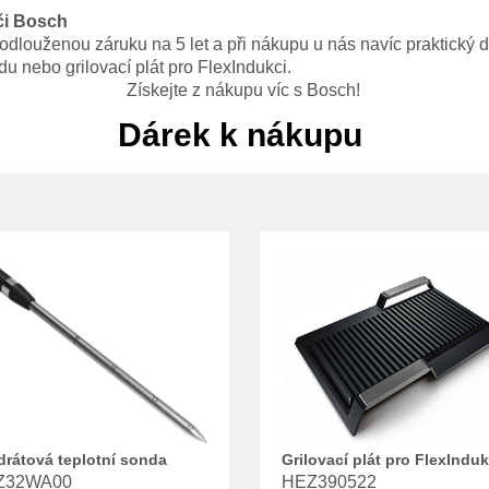
či Bosch
dlouženou záruku na 5 let a při nákupu u nás navíc praktický d
u nebo grilovací plát pro FlexIndukci.
Získejte z nákupu víc s Bosch!
Dárek k nákupu
drátová teplotní sonda
Grilovací plát pro FlexInduk
Z32WA00
HEZ390522