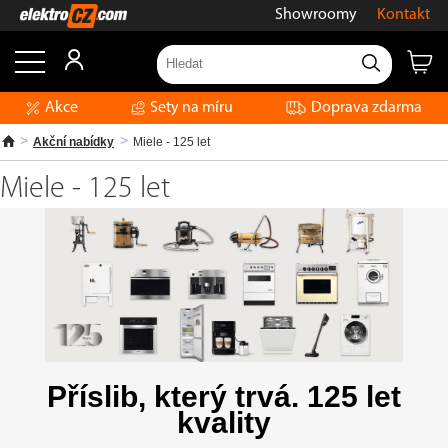
Showroomy
Kontakt
Akce
Sety na míru
Doprava zdarma
Akční nabídky
Miele - 125 let
Miele - 125 let
Příslib, který trvá. 125 let
kvality