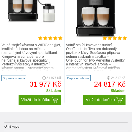
Volně stojící kávovar s WiFiConn@ct,
Volně stojící kávovar s funkcí
kvalitní nádobou na mléko a
OneTouch for Two pro dokonalý
rozmanitými kávovými specialitami.
požitek z kávy. Současná příprava
Krémová mléčná pěna pro
jedním stisknutím tlačítka –
nejrůznější kávové speciality
OneTouch for Two Perfektní výsledky
Perfektní výsledky a intenzivní
a intenzivní kávové aroma –
kávové aroma – AromaticSystem
AromaticSystem Krémová mléčná
Současná příprava jedním stisknutím
pěna pro nejrůznější kávové
tlačítka – OneTouch ..
speciality Komfortní čišt..
31 977 Kč
24 817 Kč
Doprava zdarma
Doprava zdarma
31 977 Kč
24 817 Kč
Skladem
Skladem
Vložit do košíku
Vložit do košíku
O nákupu