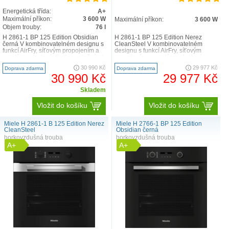
Energetická třída:
A+
Maximální příkon:
3 600 W
Maximální příkon:
3 600 W
Objem trouby:
76 l
H 2861-1 BP 125 Edition Obsidian
H 2861-1 BP 125 Edition Nerez
černá V kombinovatelném designu s
CleanSteel V kombinovatelném
funkcí AirFry, síťovým propojením a
designu s funkcí AirFry, síťovým
pyrolýzou. textový displej s otočnými
propojením a pyrolýzou. textový
volič..
displej s otočnými vol..
30 990 Kč
29 977 Kč
Doprava zdarma
Doprava zdarma
30 990 Kč
29 977 Kč
Skladem
Vložit do košíku
Vložit do košíku
Miele H 2861-1 B 125 Edition Nerez
Miele H 2766-1 BP 125 Edition
CleanSteel
Obsidian černá
horkovzdušná trouba
horkovzdušná trouba
A+
A+