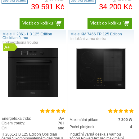
Doprava zdarma
Doprava zdarma
39 591 Kč
34 200 Kč
Vložit do košíku
Vložit do košíku
Miele H 2861-1 B 125 Edition
Miele KM 7466 FR 125 Edition
Obsidian černá
indukční varná deska
horkovzdušná trouba
A+
Energetická třída:
A+
Maximální příkon:
7 300 W
Objem trouby:
76 l
Počet plotýnek:
4
Gril:
ano
H 2861-1 B 125 Edition Obsidian
Indukční varná deska s varnou
černá V kombinovatelném designu s
zónou PowerFlex pro maximální