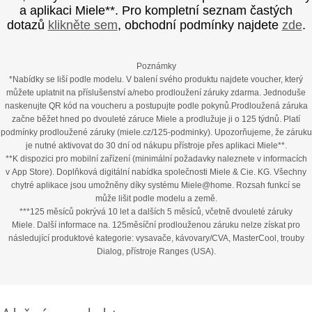
a aplikaci Miele**. Pro kompletní seznam častých
dotazů
klikněte sem
, obchodní podmínky najdete
zde
.
Poznámky
*Nabídky se liší podle modelu. V balení svého produktu najdete voucher, který
můžete uplatnit na příslušenství a/nebo prodloužení záruky zdarma. Jednoduše
naskenujte QR kód na voucheru a postupujte podle pokynů.Prodloužená záruka
začne běžet hned po dvouleté záruce Miele a prodlužuje ji o 125 týdnů. Platí
podmínky prodloužené záruky (miele.cz/125-podminky). Upozorňujeme, že záruku
je nutné aktivovat do 30 dní od nákupu přístroje přes aplikaci Miele**.
**K dispozici pro mobilní zařízení (minimální požadavky naleznete v informacích
v App Store). Doplňková digitální nabídka společnosti Miele & Cie. KG. Všechny
chytré aplikace jsou umožněny díky systému Miele@home. Rozsah funkcí se
může lišit podle modelu a země.
***125 měsíců pokrývá 10 let a dalších 5 měsíců, včetně dvouleté záruky
Miele. Další informace na. 125měsíční prodlouženou záruku nelze získat pro
následující produktové kategorie: vysavače, kávovary/CVA, MasterCool, trouby
Dialog, přístroje Ranges (USA).