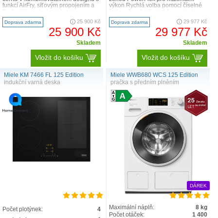
funkcí AirFry, síťovým propojením a
výkon Rychlá volba pomocí číselné
PerfectClean textový displej s
řady – ComfortSelect 4 varné zóny
otočnými voli..
včetně 1 výkonné v..
25 900 Kč
29 977 Kč
Doprava zdarma
Doprava zdarma
25 900 Kč
29 977 Kč
Skladem
Skladem
Vložit do košíku
Vložit do košíku
Miele KM 7466 FL 125 Edition
Miele WWB680 WCS 125 Edition
indukční varná deska
pračka s předním plněním
DÁREK
Maximální náplň:
8 kg
Počet plotýnek:
4
Počet otáček:
1 400