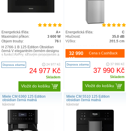
Energetická třída:
A+
Energetická třída:
C
Maximální příkon:
3 600 W
Hlučnost:
35.0 dB
Objem trouby:
76 l
Výška:
201.5 cm
H 2766-1 B 125 Edition Obsidian
KFN 4397 CD 125 Edition Nerezový
černá V elegantním černém designu
vzhled S PerfectFresh Pro a NoFrost
32 990
Cena s CashBack
s funkcí AirFry, síťovým propojením a
pro delší čerstvost a navíc s vyšším
PerfectClean. textový displej s
komfortem. profesionální skladování
Kč
Info
otočnými v..
– je..
37 990 Kč
24 977 Kč
Doprava zdarma
Doprava zdarma
37 990 Kč
24 977 Kč
Skladem
Skladem
Vložit do košíku
Vložit do košíku
Miele CM 6360 125 Edition
Miele CM 5510 125 Edition
obsidian černá matná
obsidian černá matná
kávovar
kávovar