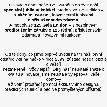
Oslavte s námi naše 125. výročí a objevte naši
speciální jubilejní kolekci
. Modely ze 125 Edition –
s akčními cenami
, inovativními funkcemi
a
příslušenstvím zdarma
.
A modely ze
125 Gala Edition
– s bezplatným
prodloužením záruky o 125 týdnů
, příslušenstvím
zdarma a inovativními funkcemi.
Od té doby, co jsme poprvé uvedli na trh naši první
odstředivku na mléko v roce 1899, zůstala naše filozofie
a vášeň
nezměněné: "Vždy lepší". Díky naší neustálé snaze o
kvalitu a inovace jsme neustále vylepšovali vaše
domovy
a životní prostředí pomocí exkluzivního designu,
praktických funkcí a pečlivě promyšlených přístrojů.