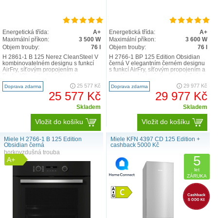
Energetická třída:
A+
Energetická třída:
A+
Maximální příkon:
3 500 W
Maximální příkon:
3 600 W
Objem trouby:
76 l
Objem trouby:
76 l
H 2861-1 B 125 Nerez CleanSteel V
H 2766-1 BP 125 Edition Obsidian
kombinovatelném designu s funkcí
černá V elegantním černém designu
AirFry, síťovým propojením a
s funkcí AirFry, síťovým propojením a
PerfectClean textový displej s
pyrolýzou. textový displej s otočnými
otočnými voliči –Ea..
vol..
25 577 Kč
29 977 Kč
Doprava zdarma
Doprava zdarma
25 577 Kč
29 977 Kč
Skladem
Skladem
Vložit do košíku
Vložit do košíku
Miele H 2766-1 B 125 Edition
Miele KFN 4397 CD 125 Edition +
Obsidian černá
cashback 5000 Kč
horkovzdušná trouba
5
A+
let
ZÁRUKA