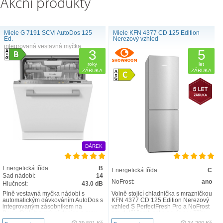
Akční produkty
Miele G 7191 SCVi AutoDos 125
Miele KFN 4377 CD 125 Edition
Ed.
Nerezový vzhled
integrovaná vestavná myčka
3
5
roky
let
ZÁRUKA
ZÁRUKA
DÁREK
Energetická třída:
B
Energetická třída:
C
Sad nádobí:
14
NoFrost:
ano
Hlučnost:
43.0 dB
Plně vestavná myčka nádobí s
Volně stojící chladnička s mrazničkou
automatickým dávkováním AutoDos s
KFN 4377 CD 125 Edition Nerezový
integrovaným zásobníkem na
vzhled S PerfectFresh Pro a NoFrost
PowerDisk Inovativní design a max.
pro delší čerstvost a navíc s vyšším
komfort – příborová zá..
ko..
39 591 Kč
34 200 Kč